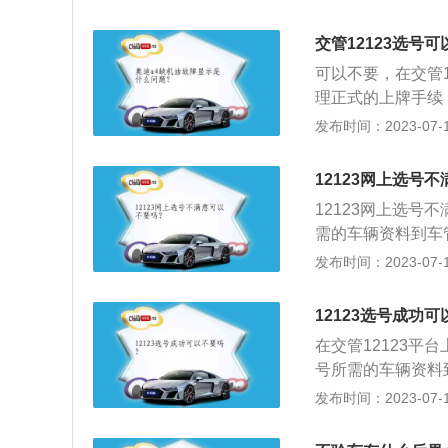
息，所录入信息必
选号成功的注意事
交管12123选号
期间，已在网上成
可以不要，在交管
修改已经提交的信
理正式的上牌手续
内，无法再通过网
发布时间：2023-07-17
辆的违章，是需要
辆的免检检查标志
12123网上选号
处理，一键挪车，
12123网上选号
定：需要被绑定机
需的车辆资料到车
同时也可以绑定多
时限：预选号牌成
发布时间：2023-07-17
要在车辆发生违章
延)，逾期未办理
取号牌号码的机动
12123选号成功
求：机动车所有人
在交管12123平
核对。录入的信息
号所需的车辆资料
动车所有人选号成
效并且重新投放到
发布时间：2023-07-17
行互联网选号，并
号）及个人相关信
致，否则选号无效。