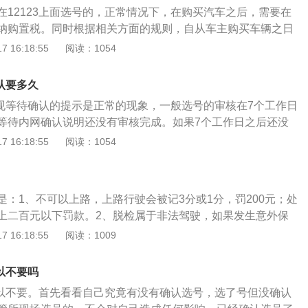
有互联网随机选号的机会。回来自己想改也没法改了。新号段
在12123上面选号的，正常情况下，在购买汽车之后，需要在
天后，会随机时间投入到自编号池，这个随机时间不公布。这
纳购置税。同时根据相关方面的规则，自从车主购买车辆之日
的小技巧，就是自编号牌的时候先提前自编好20个自己想要的
天时间之内需要缴纳完车辆购置税。一旦出现逾期的情况，每天
 16:18:55
阅读：1054
己的满意度由高到底的顺序五个一组的输入进去，这样就不会
万分之五的滞纳金。如果想要缴纳购置税，可以在当地办税服
牌号了。如果到了随机选号，是有时间限制的，必须30分钟之
的。只需要在相关的窗口上填写缴纳车辆购置税的申请书，准
然自动过期。
确认要多久
票原件、产品出厂合格证的原件、个人身份证、纳税申请表以
号出现等待确认的提示是正常的现象，一般选号的审核在7个工作日
原件，即可成功缴纳购置税。车辆购置税是属于国家征收税收
等待内网确认说明还没有审核完成。如果7个工作日之后还没
一定要及时进行缴纳。期间需要注意的就是，通常车辆希望在
。选号时需按系统要求认真录入车辆识别代号（车架号）及个
 16:18:55
阅读：1054
，那么就需要到日后上牌的城市内支付税收。如果认为流程太
入信息必须与车辆管理所办理登记业务信息完全一致，否则取
4S店帮忙办理。
在选号成功后，号牌号码从第2日起保留15个工作日，期间不
行再次选号或修改已经提交的信息。如果逾期未办理注册登
是：1、不可以上路，上路行驶会被记3分或1分，罚200元；处
车号牌号码，用户将被计入黑名单，两年内不可在网上办理选
上二百元以下罚款。2、脱检属于非法驾驶，如果发生意外保
是公安管理部门推出的一款线上软件，在12123平台查非名下的
罚款法律依据：《中华人民共和国道路交通安全法》第九十五
 16:18:55
阅读：1009
123平台先行备案非本人名下的机动车。
机动车未悬挂机动车号牌，未放置检验合格标志、保险标志，
驶证、驾驶证的，公安机关交通管理部门应当扣留机动车，通
可以不要吗
的牌证、标志或者补办相应手续，并可以依照本法第九十条的
好可以不要。首先看看自己究竟有没有确认选号，选了号但没确认
事人提供相应的牌证、标志或者补办相应手续的，应当及时退