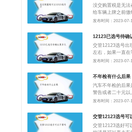
时选号终结，不再
没交购置税是无法
在投入随机号池7
给车辆上牌之前缴
里有一个自编选号
开始计算，在60
发布时间：2023-07-17
号牌，之后按照自
都会去收取购置税
错过自己想要的车
务大厅里面去办理
内完成选号，要不
12123已选号待
备好购买汽车的发
交管12123选
及购买发票报税联
左右，如果一直在
的范围之中，因此
有可以打电话询问
发布时间：2023-07-17
哪座城市里面上牌
人相关信息。所录
过于复杂，也能让
消预选号牌号码。
不年检有什么后果
允许通过互联网进
汽车不年检的后果
记，取消预选机动
警告或者二十元以
号业务。12123
险公司不会赔偿。
发布时间：2023-07-17
车辆违章需要在12
条：上道路行驶的
或者未随车携带行
交管12123选号
知当事人提供相应
交管12123选
规定予以处罚。当