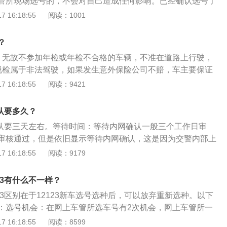
管所现场选号的，不会对自己造成任何影响。已经确认选号了
条：机动车驾驶人违反道路交通安全法律、法规关于道路通行
，唯一的办法就只有在不去进行车管所上牌服务等三个工作日
 16:18:55
阅读：1001
者二十元以上二百元以下罚款。本法另有规定的，依照规定处
动车号牌号码，再携带选号所需的车辆资料到车管所选号上
：《道路交通安全违法行为记分管理办法》第十一条机动车驾
，网上选号成功再放弃的话将会被车管所列入黑名单，未来两
法行为，一次记3分：驾驶未按规定定期进行安全技术检验的
？
理选号业务。12123提供各项服务包括车检预约违法处理，罚
游客运汽车、危险物品运输车辆上道路行驶的。第十二条机动
、无故不参加年检或年检不合格的车辆，不准在道路上行驶，
一百多项服务。在2018年通过对该平台的优化完善，增添了可
通违法行为，一次记1分：驾驶未按规定定期进行安全技术检
脱检属于非法驾驶，如果发生意外保险公司不赔，车主要保证
范围，优化备案流程等服务。12123手机APP平台的服务对
、旅游客运汽车、危险物品运输车辆以外的机动车上道路行驶
动车登记管理规定，车辆未按照规定期限进行安全技术检验
 16:18:55
阅读：9421
，车主驾驶人等用户，是公安部官方互联网交通安全服务管理
理部门处警告或者罚款并记3分。车辆年检就是指每个已经取
APP软件，用户可以直接在手机上进行罚款缴纳的服务。新车
证的车辆都必须要的一项检测，相当于每年一次按机动车运行
、上牌所需要的资料包括：身份证原件和复印件（是代理，代
确认要多久？
辆做体检。
带）、发票原件和复印件、合格证原件和复印件、强险副本原
待确认要三天左右。等待时间：等待内网确认一般三个工作日审
证明。2、安装车牌也有要求：现在的汽车前后车牌分别都有4
审核通过，但是依旧显示等待内网确认，这是因为交警内部上
安装螺丝时，一定要装够8个，少1个都不行，否则都有可能被
，没有影响。车管所会直接把车牌寄到车主的地址，不用管AP
 16:18:55
阅读：9179
框按照新规也不可以使用。
户随机选择注意事项：对于随机选择，用户需要注意界面消息
随机选择的数量留下了多少次，此参数是用户每次车辆当前随
23有什么不一样？
随机车牌，该参数将被连续累积，一旦超过极限参数，用户将
23区别在于12123新车选号选种后，可以放弃重新选种。以下
车辆。如果用户在预选号码的有效期内未能在车辆管理办公室
：选号机会：在网上车管所选车号有2次机会，网上车管所一
码，则该用户将被添加到互联网预选号码黑名单中。用户将无
次。按系统要求认真录入车辆识别代号(车架号)及个人相关信
 16:18:55
阅读：8599
t上预先选择车号牌，并且两年后黑名单将被自动删除。