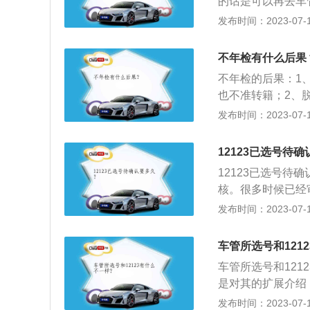
的话是可以再去车
还机动车。第九十
那么是没法取消的
发布时间：2023-07-17
规定的，处警告或
后，会取消预选机
罚。扣分法律依据
牌。需要注意的是
驶人有下列交通违
不年检有什么后果
年内不可在网上办
公路客运汽车、旅
不年检的后果：1
款缴纳信息查询等
车驾驶人有下列交
也不准转籍；2、
以备案非本人机动车
验的公路客运汽车
正常年检；3、机
发布时间：2023-07-17
象包括全国机动车
的。
的，由公安交通管
平台唯一一个手机
得正式号牌和行驶
上牌注意事项：1
12123已选号待
安全技术条件给车
理人和车主的都要
12123已选号
件和复印件、完税
核。很多时候已经
个安装孔，那么在
传完资料才会更新
发布时间：2023-07-17
处罚。另外，牌照
P上怎么显示。用
的参数为当前车辆
车管所选号和121
机选择的限制用户
车管所选号和121
无法随机选择当前
是对其的扩展介绍
确认互联网预选号
次，车管所选号一
发布时间：2023-07-17
法在Interne