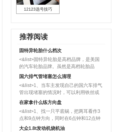
12123选号技巧
推荐阅读
固特异轮胎什么档次
<&list>固特异轮胎是高档品牌，是美国
的汽车轮胎品牌。虽然是高档轮胎品
牌，但是中高低端的轮胎都有生产，这
国六排气管堵塞怎么清理
也是为了更好的开拓市场。
<&list>1、当车主发现自己的国六车排气
管出现堵塞的情况时，可以利用铁丝或
者是细棍，直接将杂物给取出来，如果
在家拿什么练方向盘
堵塞情况比较严重，也可以采取应急措
<&list>1、找一只平底锅，把两耳看作3
施。 <&list>2、直接利用木棍将所有的
点和9点钟方向，同时在6点钟和12点钟
杂物推到排气管里面的位置处，然后将
方向做一个标记。 <&list>2、双手握住
三元催化器拆解开，就可以将堵塞的东
大众1.8t发动机烧机油