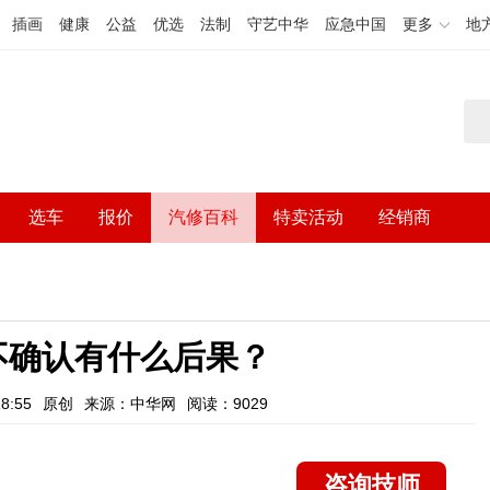
插画
健康
公益
优选
法制
守艺中华
应急中国
更多
地
选车
报价
汽修百科
特卖活动
经销商
号不确认有什么后果？
8:55
原创
来源：中华网
阅读：9029
咨询技师