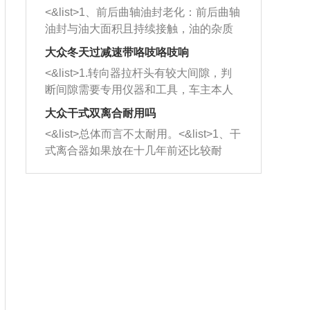
平底锅两耳，然后往左打半圈、一圈、
西取出来。但如果是因为积碳过多引起
<&list>1、前后曲轴油封老化：前后曲轴
一圈半的练习，往右同样也要打相同的
的堵塞，就需要将三元催化器泡在草酸
油封与油大面积且持续接触，油的杂质
圈数。 <&list>3、最后强调要反复练
中进行清洗。 <&list>3、也可以利用清
和发动机内持续温度变化使其密封效果
习，这样就可以形成肌肉记忆，在真实
大众冬天过减速带咯吱咯吱响
洗剂对堵塞的情况得到解决，将清洗剂
逐渐减弱，导致渗油或漏油。<&list>2、
驾驶车辆时，不需要记忆也能打好方
放在燃油箱中，与燃油混合后，车辆启
<&list>1.转向器拉杆头有较大间隙，判
活塞间隙过大：积碳会使活塞环与缸体
向。
动时，就可以和汽油一起进入到燃烧
断间隙需要专用仪器和工具，车主本人
的间隙扩大，导致机油流入燃烧室中，
室，最后形成废气排出，就可以让三元
无法制作，需要将车辆送到修理厂或4s
造成烧机油。<&list>3、机油粘度。使用
大众干式双离合耐用吗
催化器得到清洗，排气管堵塞的情况就
店；<&list>2.车辆半轴套管防尘罩破
机油粘度过小的话，同样会有烧机油现
<&list>总体而言不太耐用。<&list>1、干
能够得到解决。
裂，破裂后会出现漏油现象，使半轴磨
象，机油粘度过小具有很好的流动性，
式离合器如果放在十几年前还比较耐
损严重，磨损的半轴容易损坏，产生异
容易窜入到气缸内，参与燃烧。<&list>
用，但是由于现在的汽车发动机动力输
响；<&list>3.稳定器的转向胶套和球头
4、机油量。机油量过多，机油压力过
出越来越高，使得干式离合器散热不足
老化，一般是使用时间过长造成的。解
大，会将部分机油压入气缸内，也会出
的缺陷也逐渐暴露出来。<&list>2、由于
决方法是更换新的质量好的转向橡胶套
现烧机油。<&list>5、机油滤清器堵塞：
干式双离合的工作环境暴露在空气中，
和球头。
会导致进气不畅，使进气压力下降，形
而离合器的散热也是通离合器罩上面的
成负压，使机油在负压的情况下吸入燃
几个小孔来进行散热。但是在行驶过程
烧室引起烧机油。<&list>6、正时齿轮或
中变速箱需要换挡，就不得不使得离合
链条磨损：正时齿轮或链条的磨损会引
器频繁工作。<&list>3、长时间的低速行
起气阀和曲轴的正时不同步。由于轮齿
驶以及过于频繁的启停，导致离合器的