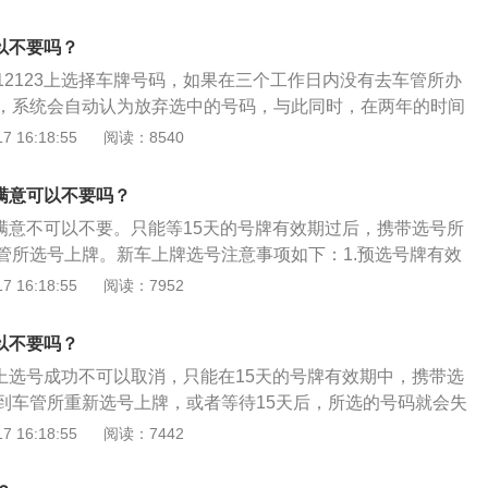
须与车辆管理所办理登记业务信息完全一致，否则选号无效。
项：自选号成功后，号牌号码从第2日起保留3个工作日。在此
可以不要吗？
功选取号牌号码的机动车，不允许通过互联网进行再次选号或
12123上选择车牌号码，如果在三个工作日内没有去车管所办
息。
，系统会自动认为放弃选中的号码，与此同时，在两年的时间
上选号的方式选择号牌。以下是扩展资料：介绍：可以处理车
 16:18:55
阅读：8540
提前绑定机动车驾驶证，可以预约检测车辆，可以进行申请车
，补领机动车驾驶证，机动车驾驶证满期换证，事故快速进行
不满意可以不要吗？
同时还可以新车选号牌，查询所在地区后段公布情况等。绑
不满意不可以不要。只能等15天的号牌有效期过后，携带选号所
动车的行驶证，以及车辆办理登记时候手机号和手机验证码。
管所选号上牌。新车上牌选号注意事项如下：1.预选号牌有效
个驾驶证，来进行处理车辆违章行为，但所绑定的驾驶证必须
功后，号牌号码从第二日起保留三个工作日(节假日、公休日顺
 16:18:55
阅读：7952
之前。
注册登记，所选号牌无效且禁止再次通过互联网选号。已成功选
车，禁止通过互联网进行再次选号或修改信息。2.信息录入要
可以不要吗？
要准确录入身份证明号码、车辆识别代号等相关信息，并认真
台上选号成功不可以取消，只能在15天的号牌有效期中，携带选
与相关凭证证明不符，所选号牌无效。3.打印预选号凭证：机
到车管所重新选号上牌，或者等待15天后，所选的号码就会失
功后可打印预选号凭证。注册登记时，需向受理民警说明已进
号池里面。选号时需按系统要求认真录入车辆识别代号（车架
 16:18:55
阅读：7442
提交预选号凭证。如选号时未成功打印，可以再次登陆打印。
息，所录入信息必须与车辆管理所办理登记业务信息完全一
根据交管部门的相关规定：在交管12123APP选号成功后，