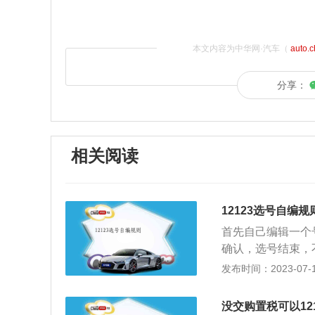
本文内容为中华网·汽车（
auto.
分享：
相关阅读
12123选号自编规
首先自己编辑一个
确认，选号结束，
各地运营有所不同
发布时间：2023-07-17
输入号码进行搜索
输了一个号码，恰
没交购置税可以12