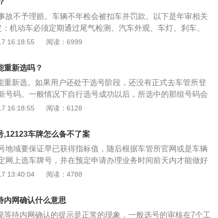
？
起保留15个工作日，期间不允许通过互联网进行再次选号或修
事故不予理赔。车辆不年检会被扣车并罚款。以下是年审相关
。如果逾期未办理注册登记，取消预选机动车号牌号码，用户
定：机动车必须定期通过尾气检测、汽车外观、车灯、刹车、
两年内不可在网上办理选号业务。如果选号信息录入错误，可
并以无违章记录的情况下，发放检验合格标志。所有年检日期
 16:18:55
阅读：6999
作是：登录进入首页，点击更多，找到机动车业务栏，点击异
日期为准，机动车从注册登记之日起，按照下列期限进行安全
选择取消选号的异常类型和选号类型，再选择选号类型以及填
为“年检”或“年审”。2、定期检验：小型、微型非营运载客汽
并上传购车发票照片以及身份证照片，点击提交即可。
认能重新选吗？
测一次，超过6年每年检测一次，超过15年，每6个月检验1
确认能重新选。如果用户还处于选号阶段，还没有正式去车管所登
5年以内每年检验1次；超过5年，每6个月检验1次。载货汽车
新号码。一般情况下自行选号成功以后，所选中的那组号码会
载客汽车10年以内每年检验1次；超过10年，每6个月检验1
留期，而在此期间不允许通过互联网再另行机动车选号，或修
 16:18:55
阅读：6128
其它车型一样，在任意检测场都可以定期检验。
息。如果对选择的这组号码不喜欢，可以在3个工作日的保留
登录交管12123，然后再重新选择一组号码。不过正常情况下
号,12123车牌怎么备不了案
码也有次数限制，所以一定要注意尽量不要超过限制，否则会
号地域要保证早已获得指标值，随后根据车管所官网或是车辆
：交管12123选到号不合适，还可以去车管所50选1，等于多
定网上选车牌号，并在预定申请办理业务时间前天内才能做好
新投放的号段，自投放时间起，7日内只提供随机选号方式，超
之要准备好汽车的合格证书，是因为在实际操作中要键入汽车
 13:40:04
阅读：4788
投放到自编选池，提供自编选号和随机选号方式。
格证书序号、进口的货品证实序号。12123车牌怎么选号最先
首页点一下新车选号进到新车选号界面。随后在新车选号界面选择
等待内网确认什么意思
认信息到下一步。最后填写小汽车信息内容：种类、合格证
号出现等待内网确认的提示是正常的现象，一般选号的审核在7个工