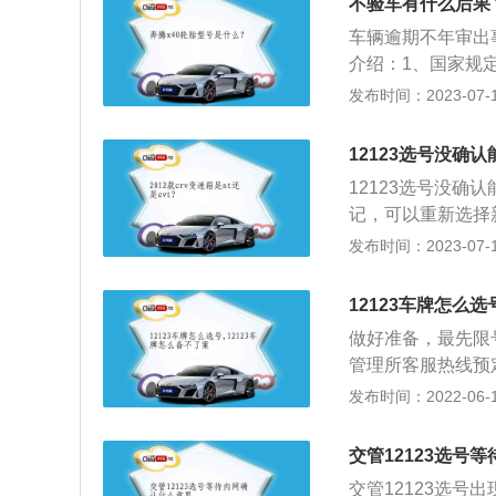
不验车有什么后果
号牌号码从第2日
车辆逾期不年审出
改已经提交的信息
介绍：1、国家规
将被计入黑名单，
底盘等检测合格，
发布时间：2023-07-17
进行修改，具体操
按行驶证上登记的
常选号资料修改，
技术检验，一般统称
写车辆识别代号，
12123选号没确
车6年内，每2年检
12123选号没
次。营运载客汽车
记，可以重新选择
和大型、中型非营运
有3个工作日的保
发布时间：2023-07-17
次。进口的车辆跟
改之前已提交的信
期结束以后，重新
12123车牌怎么选
放弃当前选中的号
做好准备，最先限
影响上牌。选号规则
管理所客服热线预
了1次选号机会；
网络自主选号；次
发布时间：2022-06-17
过7日由系统随机
的车架号码或是合
在交管12123
交管12123选号
注册省市点一下确
交管12123选