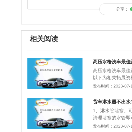
分享：
相关阅读
高压水枪洗车最佳
高压水枪洗车最佳
以下为相关拓展资
称，是通过动力装
发布时间：2023-07-17
垢剥离，冲走，以
洗汽车；不能使用
货车淋水器不出水
免损坏汽车，切勿
1、淋水管堵塞。
车时，切记不要用
清理堵塞的水管即
不出水，这种情况
发布时间：2023-07-17
磁阀损坏导致不出