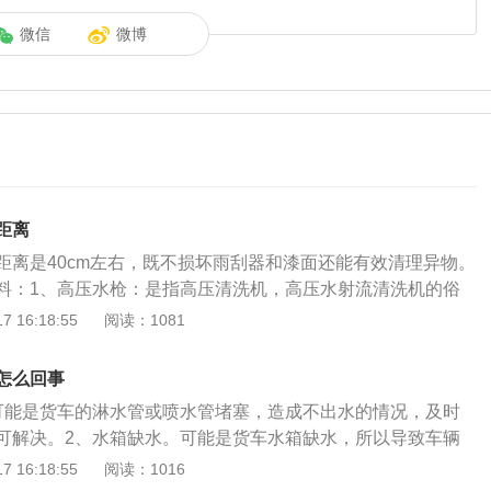
微信
微博
距离
距离是40cm左右，既不损坏雨刮器和漆面还能有效清理异物。
料：1、高压水枪：是指高压清洗机，高压水射流清洗机的俗
置使高压柱塞泵产生高压水来冲洗物体表面的机器。它能将污
 16:18:55
阅读：1081
清洗物体表面。2、高压水枪注意事项：不能使用集束喷嘴喷
集束喷嘴喷洗轮胎，即使短时间远距离喷洗也可能损坏；为避
怎么回事
近距离用喷嘴喷洗喷漆保险杆，喷洗距离越短，损坏越重；洗
可能是货车的淋水管或喷水管堵塞，造成不出水的情况，及时
高压水枪或用软管直接喷洗车子轴承部件。
可解决。2、水箱缺水。可能是货车水箱缺水，所以导致车辆
只需要及时添加水就能解决。3、电磁阀损坏。可能是淋水电
 16:18:55
阅读：1016
水，及时更换淋水电磁阀即可。4、气压过低。可能是淋水气