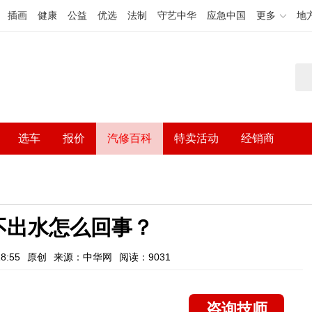
插画
健康
公益
优选
法制
守艺中华
应急中国
更多
地
选车
报价
汽修百科
特卖活动
经销商
不出水怎么回事？
8:55
原创
来源：中华网
阅读：9031
咨询技师