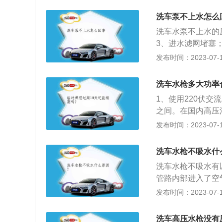
压调得过低，需要
洗车泵不上水怎么
故障。可能是淋水
洗车水泵不上水的
新的开关即可。6
3、进水滤网堵塞
水，需要维修或者
7、供水过滤器梗
发布时间：2023-07-17
多，因此需要安装
吸入了空气导致压
则是金属材质，二
机工作压力并运转
洗车水枪多大功率
去，首先检查水箱
1、使用220伏交
这时，需要向水箱
之间。在国内高压清
源的压力是否足够
种型号。用这种大
发布时间：2023-07-17
压力上不去，这时
输出强大的高压水
5、内部皮碗不真
洁机使用12伏直流
动高压水枪扳机，
洗车水枪不吸水什
压力为6到10b
止，如果无法解决
洗车水枪不吸水有
可以随时取出来。
即可。
管路内部进入了空
射的水流也比较细
以，在外界大气压
发布时间：2023-07-17
作为电源，则必须
不密闭，导致内部
了充分的宣传，并
调压阀损坏：调压
洗车高压水枪没有