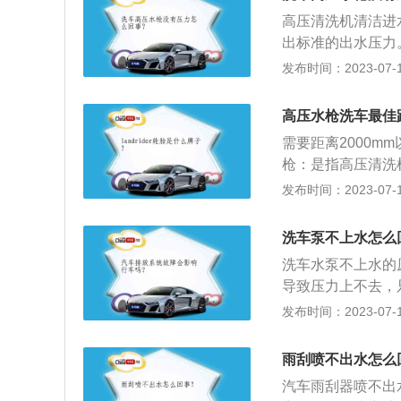
不能吸水。如果是
高压清洗机清洁进
就可以解决。
出标准的出水压力
证变速箱正常工作
发布时间：2023-07-17
市场上自动变速箱
是同一型号的变速
高压水枪洗车最佳
同，因此原厂都有
需要距离2000
档品质的原因之一
枪：是指高压清洗
产生高压水来冲洗
发布时间：2023-07-17
2、高压水枪注意
胎，即使短时间远
洗车泵不上水怎么
洗喷漆保险杆，喷
洗车水泵不上水的
管直接喷洗车子轴
导致压力上不去，
并运转一会，直到
发布时间：2023-07-17
去，首先检查水箱
这时，需要向水箱
雨刮喷不出水怎么
源的压力是否足够
汽车雨刮器喷不出
网堵塞导致压力上