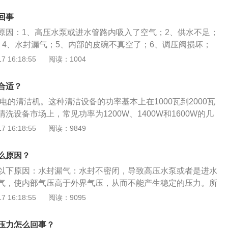
调节气压调节阀，往顺时针方向拧到能够出水即可。5、开关
回事
器的开关故障，导致按下开关后，淋水器没反应不出水，更换
原因：1、高压水泵或进水管路内吸入了空气；2、供水不足；
、线路问题。可能是线路断开或者接触不良，导致淋水器不出
；4、水封漏气；5、内部的皮碗不真空了；6、调压阀损坏；
重接线路。货车质量大所以惯性也大，刹车费劲，产生的热量
塞。洗车水泵没有水压的解决方法：1、高压水泵或进水管路内
 16:18:55
阅读：1004
淋水器进行淋水降温。淋水器的淋水管是塑料材质的，喷水管
力上不去，只需要间歇性的扣动高压水枪扳机，调低高压清洗
者作用相同，只是材质不同，选用其中一种即可。
一会，直到产生稳定的压力为止；2、供水不足导致压力上不
合适？
水位是否过低、进水管是否已漏出水面以及进水管是否漏气，
流电的清洁机。这种清洁设备的功率基本上在1000瓦到2000瓦
内加水或更换新的进水管；如果是非自吸式的水泵则要检查水
洗设备市场上，常见功率为1200W、1400W和1600W的几
以及进水流量是否满足泵的使用要求。3、进水滤网堵塞导致
功率电机驱动高压泵，产生的压力在100巴到150巴之间，可以
 16:18:55
阅读：9849
只要清洗进水滤网即可；4、水封漏气，更换新的水封即可；
射流。它具有速度快、效率高、效果好等优点。2、便携式清
空了，需要更换水泵内部的皮碗；6、调压阀损坏，可以尝试扣
汽车电池。这种洗车机的功率为60W到100W，高压泵产生的
调低高压清洗机工作压力并运转一会，直到发生巩固的压力为
么原因？
ar。这种洗车机体积小，便于携带。它可以放在汽车的后备箱里，
可以更换调压阀；7、供水过滤器梗塞，这时清洗供水过滤器
以下原因：水封漏气：水封不密闭，导致高压水泵或者是进水
然而，它的压力很小，压力只有第一类模型的十分之一。它喷
气，使内部气压高于外界气压，从而不能产生稳定的压力。所
，喷射力小。用这种洗车机洗车需要时间。如果连接汽车电池
的作用下汽车水枪不能够吸水。活塞不密闭：洗车水枪的活塞
 16:18:55
阅读：9095
启动汽车发动机，否则电池将供电。尽管商家们对洗车机进行
进入气体，会使过滤螺母和快插连接松动，从而水枪不吸水。
谈到了许多优点，但清洁效率低是其致命弱点。
阀损坏最有可能是里边的钢珠掉落，从而导致轴承损坏，水枪
压力怎么回事？