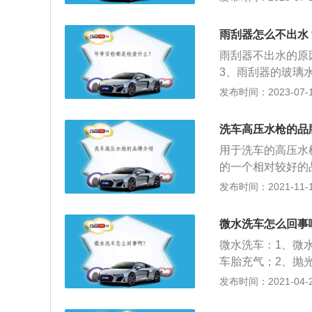
致水泵运行负载过
璃上的雨点及灰尘
雨刮器怎么不出水
含有电动机、减速
雨刮器不出水的原
3、雨刮器的玻璃
统的核心，雨刷电
发布时间：2023-07-17
前挡风玻璃上的雨
在挡风玻璃前的片
洗车高压水枪的品
片总成等组成，主
用于洗车的高压水
的一个相对较好的
的水压高得多。它
发布时间：2021-11-10
一名德国工程师在
世界清洁巨头的诞
微水洗车怎么回事
想，严谨的卓越作
微水洗车：1、微
理念，这使该公司
车胎充气；2、抛
发展成为世界清洁
淫；3、在普通洗
发布时间：2021-04-28
售额超过10亿欧元
十辆车不费劲。根