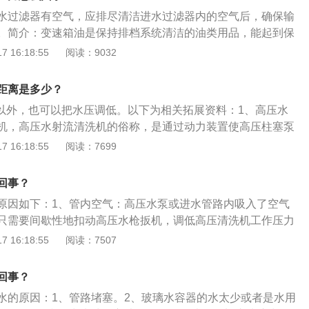
这样找个钢珠一样大的轴承，把轴承里边的钢珠拆下来装上去
水过滤器有空气，应排尽清洁进水过滤器内的空气后，确保输
。简介：变速箱油是保持排档系统清洁的油类用品，能起到保
并延长传动装置寿命的作用。特点：变速箱油基本都能使用于
 16:18:55
阅读：9032
。事实上每一款自动变速箱的设计都有不同的技术要求，即使
箱配置在不同的车型，其扭矩、重量、转速、结构等都会不
距离是多少？
其自己指定的专用变速箱油。而不同的变速箱油，正是影响换
mm以外，也可以把水压调低。以下为相关拓展资料：1、高压水
。
机，高压水射流清洗机的俗称，是通过动力装置使高压柱塞泵
物体表面的机器。它能将污垢剥离，冲走，以清洗物体表面。
 16:18:55
阅读：7699
事项：不能使用集束喷嘴喷洗汽车；不能使用集束喷嘴喷洗轮
距离喷洗也可能损坏；为避免损坏汽车，切勿近距离用喷嘴喷
回事？
洗距离越短，损坏越重；洗车时，切记不要用高压水枪或用软
原因如下：1、管内空气：高压水泵或进水管路内吸入了空气
承部件。
只需要间歇性地扣动高压水枪扳机，调低高压清洗机工作压力
产生稳定的压力为止。2、供水不足：供水不足导致压力上不
 16:18:55
阅读：7507
水位是否过低、进水管是否已漏出水面以及进水管是否漏气，
内加水或更换新的进水管。如果是非自吸式的水泵则要检查水
回事？
以及进水流量是否满足泵的使用要求。3、滤网堵塞：进水滤
水的原因：1、管路堵塞。2、玻璃水容器的水太少或者是水用
不去，这时只要清洗进水滤网即可。