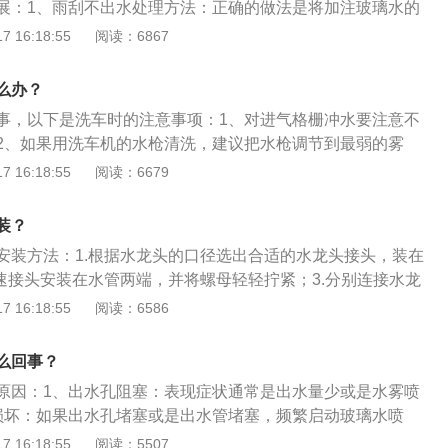
展：1、雨刮不出水处理方法：正确的做法是将加注玻璃水的
再去打开雨刮器喷水开关，由于这时两边都通畅，管子里边的
 16:18:55
阅读：6867
空气排出后容器里的玻璃水自然就会压上来。2、雨刮器含
称为刮水器、水拨、雨刷或挡风玻璃雨刷，是用来刷刮除附着
么办？
的雨点及灰尘的设备，以改善驾驶人的能见度，增加行车安
事，以下是洗车时的注意事项：1、对进气格栅冲水要注意不
2、如果用洗车机的水枪清洗，建议把水枪调节到最弱的雾
片，影响散热能力。3、如果是开空调或者热车状态下冲洗中
 16:18:55
阅读：6679
金的散热水箱和空调的冷凝器容易变形，会影响散热能力。以
冲中网后果和建议的扩展资料：1、如果是水枪的压力比较
装？
洗，因为汽车前脸里面是空调的冷凝器。2、如果是长时间直
安装方法：1.根据水龙头的口径选出合适的水龙头接头，装在
成里面的散热片倒下，导致散热不好。3、偶尔冲洗，不是直
快速接头安装在水管两端，并将螺母轻轻拧紧；3.分别连接水龙
，听到响声即表示已安装好。以下是相关资料：1.一般喷水枪
 16:18:55
阅读：6586
射模式供选择，如急水喷淋、柔水喷淋、急水喷射、锐利喷射
可先根据不同用途来调整喷枪的出水功能，然后按下喷水枪手柄
么回事？
手柄内侧的扣环支起并固定，则放开手柄后水流可以自动喷
原因：1、出水孔阻塞：表现症状通常是出水量少或是水雾喷
损坏：如果出水孔堵塞或是出水管堵塞，频繁启动玻璃水喷
坏；3、玻璃水水泵保险丝烧毁：如果出水管或出水口堵塞导
 16:18:55
阅读：5507