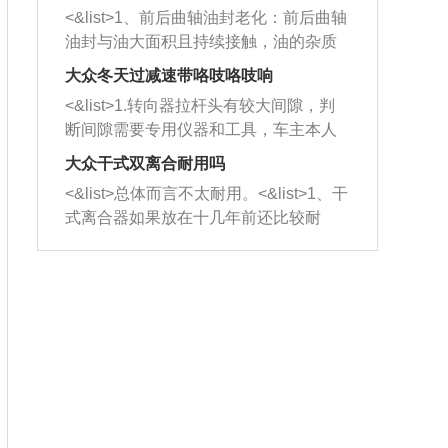
平底锅两耳，然后往左打半圈、一圈、
西取出来。但如果是因为积碳过多引起
<&list>1、前后曲轴油封老化：前后曲轴
一圈半的练习，往右同样也要打相同的
的堵塞，就需要将三元催化器泡在草酸
油封与油大面积且持续接触，油的杂质
圈数。 <&list>3、最后强调要反复练
中进行清洗。 <&list>3、也可以利用清
和发动机内持续温度变化使其密封效果
习，这样就可以形成肌肉记忆，在真实
大众冬天过减速带咯吱咯吱响
洗剂对堵塞的情况得到解决，将清洗剂
逐渐减弱，导致渗油或漏油。<&list>2、
驾驶车辆时，不需要记忆也能打好方
放在燃油箱中，与燃油混合后，车辆启
<&list>1.转向器拉杆头有较大间隙，判
活塞间隙过大：积碳会使活塞环与缸体
向。
动时，就可以和汽油一起进入到燃烧
断间隙需要专用仪器和工具，车主本人
的间隙扩大，导致机油流入燃烧室中，
室，最后形成废气排出，就可以让三元
无法制作，需要将车辆送到修理厂或4s
造成烧机油。<&list>3、机油粘度。使用
大众干式双离合耐用吗
催化器得到清洗，排气管堵塞的情况就
店；<&list>2.车辆半轴套管防尘罩破
机油粘度过小的话，同样会有烧机油现
<&list>总体而言不太耐用。<&list>1、干
能够得到解决。
裂，破裂后会出现漏油现象，使半轴磨
象，机油粘度过小具有很好的流动性，
式离合器如果放在十几年前还比较耐
损严重，磨损的半轴容易损坏，产生异
容易窜入到气缸内，参与燃烧。<&list>
用，但是由于现在的汽车发动机动力输
响；<&list>3.稳定器的转向胶套和球头
4、机油量。机油量过多，机油压力过
出越来越高，使得干式离合器散热不足
老化，一般是使用时间过长造成的。解
大，会将部分机油压入气缸内，也会出
的缺陷也逐渐暴露出来。<&list>2、由于
决方法是更换新的质量好的转向橡胶套
现烧机油。<&list>5、机油滤清器堵塞：
干式双离合的工作环境暴露在空气中，
和球头。
会导致进气不畅，使进气压力下降，形
而离合器的散热也是通离合器罩上面的
成负压，使机油在负压的情况下吸入燃
几个小孔来进行散热。但是在行驶过程
烧室引起烧机油。<&list>6、正时齿轮或
中变速箱需要换挡，就不得不使得离合
链条磨损：正时齿轮或链条的磨损会引
器频繁工作。<&list>3、长时间的低速行
起气阀和曲轴的正时不同步。由于轮齿
驶以及过于频繁的启停，导致离合器的