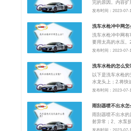
完的原因。内容扩
进水口打开，然后
发布时间：2023-07-17
空气很容易排出，
义：汽车雨刮器又
洗车水枪冲中网怎
于车辆挡风玻璃上
洗车水枪冲中网有
全。
要用太高的水压。
状，以免损坏散热
发布时间：2023-07-17
网，中网里面铝合
下是关于洗车水枪
洗车水枪的怎么安
大，不建议直接冲
以下是洗车水枪的
接冲洗，很容易造
水龙头上；2.将
冲就可以。
头接头及喷枪接头
发布时间：2023-07-17
都有各种不同的喷
等。2.洗车时，
雨刮器喷不出水怎
即可出水。如果将
雨刮器喷不出水的
出。
射异常；2、水泵
射，水泵过载会损
发布时间：2023-07-17