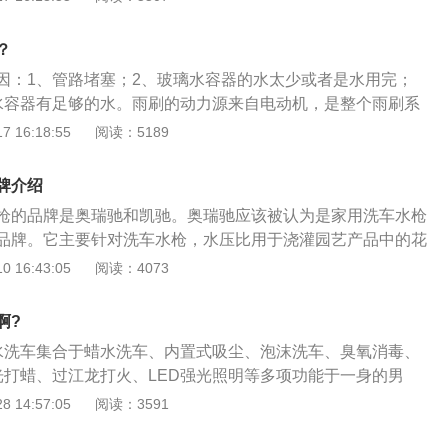
高，导致保险丝烧毁。雨刮器是用来刷刮除附着于车辆挡风玻
的设备，以改善驾驶人的能见度，增加行车安全。雨刮器总成
？
器、四连杆机构、刮水臂心轴、刮水片总成。
因：1、管路堵塞；2、玻璃水容器的水太少或者是水用完；
水容器有足够的水。雨刷的动力源来自电动机，是整个雨刷系
动机的质量要求是相当高的，其采用直流永磁电动机，安装在
 16:18:55
阅读：5189
刷电动机一般与蜗轮蜗杆机械部分做成一体。雨刮器是指安装
式结构，由电动机、减速器、四连杆机构、刮水臂心轴、刮水
牌介绍
要作用是扫除挡风玻璃上妨碍视线的雨雪和尘土。
枪的品牌是奥瑞驰和凯驰。奥瑞驰应该被认为是家用洗车水枪
品牌。它主要针对洗车水枪，水压比用于浇灌园艺产品中的花
主要由金属水枪制成，水枪的质量和性能更加出色。1935年，
 16:43:05
阅读：4073
斯图加特郊区的巴登康斯坦察建立了自己的公司，此后宣布了
生。几十年来，凯驰集团的几代领导人一直依靠全球战略思
啊?
风，丰富的制造技术以及以市场为中心，以客户为中心的经营
水洗车集合于蜡水洗车、内置式吸尘、泡沫洗车、臭氧消毒、
从只有几十个人的小公司发展到现在的大公司。该公司已迅速
光打蜡、过江龙打火、LED强光照明等多项功能于一身的男
行业的大型跨国集团，在40个子公司中拥有5500名员工，年销
车基础上提高的效益有：节能环保、省水省电，一口气洗二三
 14:57:05
阅读：3591
。
据不同部位洗涤方式进行调节可以雾化、可以高压冲洗。