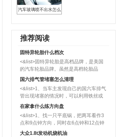
汽车玻璃喷不出水怎么
回事
推荐阅读
固特异轮胎什么档次
<&list>固特异轮胎是高档品牌，是美国
的汽车轮胎品牌。虽然是高档轮胎品
牌，但是中高低端的轮胎都有生产，这
国六排气管堵塞怎么清理
也是为了更好的开拓市场。
<&list>1、当车主发现自己的国六车排气
管出现堵塞的情况时，可以利用铁丝或
者是细棍，直接将杂物给取出来，如果
在家拿什么练方向盘
堵塞情况比较严重，也可以采取应急措
<&list>1、找一只平底锅，把两耳看作3
施。 <&list>2、直接利用木棍将所有的
点和9点钟方向，同时在6点钟和12点钟
杂物推到排气管里面的位置处，然后将
方向做一个标记。 <&list>2、双手握住
三元催化器拆解开，就可以将堵塞的东
大众1.8t发动机烧机油