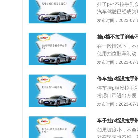
挂了p档不拉手刹
式或者是s档汽车
汽车驾驶已经成为现
otor-vehi
发布时间：2023-07-17
法律法规、有关汽
驾驶技能的培训和
挂p档不拉手刹会
驶证。汽车驾驶的
在一般情况下，不
车型，应当在18周
使用挡位驻车制动
尽快检修。下面是
发布时间：2023-07-17
候。R档：R档称
汽车处于停止的状
停车挂p档没拉手
车的现象。
停车挂p档没拉手
考虑自己进出方便
2、等信号停车：
发布时间：2023-07-17
钟以内等信号停车
暂停别跟前车太近
车子挂p档没拉手
离，以防前车故障
如果坡度小，不会
对变速箱也不好，