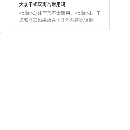
室，最后形成废气排出，就可以让三元
无法制作，需要将车辆送到修理厂或4s
造成烧机油。<&list>3、机油粘度。使用
大众干式双离合耐用吗
催化器得到清洗，排气管堵塞的情况就
店；<&list>2.车辆半轴套管防尘罩破
机油粘度过小的话，同样会有烧机油现
<&list>总体而言不太耐用。<&list>1、干
能够得到解决。
裂，破裂后会出现漏油现象，使半轴磨
象，机油粘度过小具有很好的流动性，
式离合器如果放在十几年前还比较耐
损严重，磨损的半轴容易损坏，产生异
容易窜入到气缸内，参与燃烧。<&list>
用，但是由于现在的汽车发动机动力输
响；<&list>3.稳定器的转向胶套和球头
4、机油量。机油量过多，机油压力过
出越来越高，使得干式离合器散热不足
老化，一般是使用时间过长造成的。解
大，会将部分机油压入气缸内，也会出
的缺陷也逐渐暴露出来。<&list>2、由于
决方法是更换新的质量好的转向橡胶套
现烧机油。<&list>5、机油滤清器堵塞：
干式双离合的工作环境暴露在空气中，
和球头。
会导致进气不畅，使进气压力下降，形
而离合器的散热也是通离合器罩上面的
成负压，使机油在负压的情况下吸入燃
几个小孔来进行散热。但是在行驶过程
烧室引起烧机油。<&list>6、正时齿轮或
中变速箱需要换挡，就不得不使得离合
链条磨损：正时齿轮或链条的磨损会引
器频繁工作。<&list>3、长时间的低速行
起气阀和曲轴的正时不同步。由于轮齿
驶以及过于频繁的启停，导致离合器的
或链条磨损产生的过量侧隙，使得发动
温度不断升高，而低速行驶时空气流动
机的调节无法实现：前一圈的正时和下
效率不高，无法将离合器中的热量有效
一圈可能就不一样。当气阀和活塞的运
的带走，导致离合器内部的温度不断升
动不同步时，会造成过大的机油消耗。
高，加速离合器的磨损。
解决方法：更换正时齿轮或链条。<&list
>7、内垫圈、进风口破裂：新的发动机
设计中，经常采用各种由金属和其他材