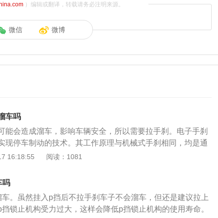
china.com
）编辑或翻译，转载请务必注明来源。
微信
微博
溜车吗
可能会造成溜车，影响车辆安全，所以需要拉手刹。电子手刹
实现停车制动的技术。其工作原理与机械式手刹相同，均是通
产生的摩擦力来达到控制停车制动，只不过控制方式从之前的
 16:18:55
阅读：1081
成了电子按钮。电子手刹也就是电子驻车制动系统。电子驻车
ricalParkBrake，EPB）是指将行车过程中的临时性制动和停车
车吗
能整合在一起，并且由电子控制方式实现停车制动的技术。电
溜车。虽然挂入p挡后不拉手刹车子不会溜车，但还是建议拉上
：通过一个按键来启动或者关闭手刹功能。启动电子手刹可以
p挡锁止机构受力过大，这样会降低p挡锁止机构的使用寿命。
进行启动，即使在行进过程中误按，由于油门还处在工作位置