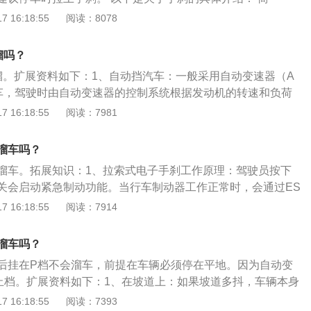
称呼是辅助制动器，与制动器的原理不同，其是采用钢丝拉线连
 16:18:55
阅读：8078
以对车子进行制动。长期使用手刹会使钢丝产生塑性变形，由
复，所以长期使用会降低效用，手刹的行程也会增加。 组
溜吗？
杆、拉索、制动机构和回位弹簧组成，作用于传动轴或者后轮制
溜。扩展资料如下：1、自动挡汽车：一般采用自动变速器（A
。
车，驾驶时由自动变速器的控制系统根据发动机的转速和负荷
位，从而替代了人的主观判断时机和换档操作。2、手动挡汽
 16:18:55
阅读：7981
机械式变速器（也称手动档，MT）调节车速的汽车。即用手拨
变速器内的齿轮啮合位置，改变传动比，从而达到变速的目
溜车吗？
方可变速杆。
溜车。拓展知识：1、拉索式电子手刹工作原理：驾驶员按下
关会启动紧急制动功能。当行车制动器工作正常时，会通过ES
稳定行驶系统)控制行车制动器对四个车轮的进行制动。当行车制
 16:18:55
阅读：7914
电子手刹控制单元评估来自4个车轮的轮速传感器信号，对后
后轮抱死；此时，点亮刹车灯的请求由电子手刹控制单元发
溜车吗？
子手刹工作原理：驾驶员通过拉动电子手刹按钮使用手刹，位
后挂在P档不会溜车，前提在车辆必须停在平地。因为自动变
手刹控制模块电机开始转动，对刹车盘施加制动力；同时传统
止档。扩展资料如下：1、在坡道上：如果坡道多抖，车辆本身
工作，让制动响应更加敏捷。车辆在驻车时，驾驶员通过踩油
锁止力大的话，车辆就会溜车。所以建议自动挡的车挂入P档
 16:18:55
阅读：7393
动力达到10bar)能实现自动释放手刹。