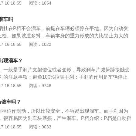
g是“停车”的意思。驻车档或泊车档，停车时使用。当到达目的地后
 16:18:55
阅读：1054
也会立即关闭；如果在紧急刹车过程中按下，大部分电子手刹
车时，将档杆挂入此档位。注意：一定要在车辆完全停止后才
更强的制动力来辅助，部分车型更具有电子制动力分布以及限
辆尚未完全停止前就挂入P档会导致自动变速箱部分机械受损。
子手刹的优缺点：电子手刹最大的优点就是美观方便和节省空
溜车吗
处于机械抱死状态，可以防止车辆向前或向后移动，因此需要
做其他用途。而缺点就是对于喜欢操控驾驶的人来说，电子手
后挂在P档不会溜车，前提在车辆必须停在平地。因为自动变
停车时一定要挂入P档。另外，在短暂停车时（等红绿灯
外电子手刹成本略高，维修和更换不方便，更重要的是，当车
止档。如果坡道多抖，车辆本身的重力形成的力比锁止力大的
入P档，以防被后车追尾，导致整个变速箱受到严重损坏。除
电子手刹的功能也会同样出现问题。
。所以建议自动挡的车挂入P档之后建议同时拉起车辆的手
 16:18:55
阅读：1022
还分为R、N、S、M、L、D等字母档位不同的齿轮组合输出的
过将变速器输出轴部分进行机械锁止来达到固定车辆目的特殊
当汽车在不同的速度下，要“换档”，即选择不同的齿轮组合来
停车后的刹车，防止车辆发生移动。汽车生产厂家出于实用安
细介绍：R档：reverse是“扭转”的意思。不管是手动档还是
出现溜车？
P档放在排档操纵台的第一个位置上，并且通过内部机构设定
车档。挂上R档，车子就会往后行驶。当车辆静止且发动机怠速
，一般是手刹片支架错位或者变形，导致刹车片减势蹄接触变
柄移到P档处才能拔出车钥匙。所以P档时自动挡轿车中专用于
入该档位。汽车在前进状态下绝对不能使用R档，在倒车时要
刹的注意事项：避免100%拉满手刹：手刹的作用是车辆停止
控制。N档：Neutral是“中立的”意思，也叫做空档。在等红
溜车造成事故。但是拉手刹并不是拉满就是最好，拉到70%-8
 16:18:55
阅读：9746
档并脚踩刹车。如果需要等待的时间较长，建议直接拉上手
为如果把手刹拉到最紧，会使手刹拉线寿命减短。高速行驶状态
离开刹车位稍作休息。不少人还有一个误区，就是觉得在下坡
刹制动：在高速行驶状态下，如果直接拉手刹制动时非常危
会溜车吗？
下挂入N档滑行可以省油，其实这是一个严重的错误，这么做
作用在汽车后轮，直接拉手刹制动时很容易使其中一边的后轮
坏变速器。S档：Sport是“运动”的意思，在汽车上意为运动
用档位作制动，所以比较安全，不容易出现溜车。而手刹因为
至翻车。
变速档换档时间会延迟以提供更大的动力，一般在超车时使
，很容易因为刹车块磨损，产生溜车。P档介绍：P档是自动挡
al是“手控”意思，在汽车上意为切换手动模式，跟手动档车型操
种挡位，一般在排挡操作台的最前位置、在R挡的前面，目的
 16:18:55
阅读：9033
减档。L档：Lwo是“低速”的意思，在汽车上意为低速前进
静止时能通过挡位锁止车轴。停车挡位：自动档的车停车时一