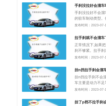
档。挂入此档时，
定要挂在P档，再
手刹没拉好会溜车
度变化而自动切换
动，因为手动档的
手刹没拉好不会溜
时，驱动轮输出的
的驻车制动类型。
会导致刹车片过热
簧这些机件构成。
发布时间：2023-07-17
可以挂入L档，利
锁死后轮，达到停
刹车。D档：Dri
踩，刹车的操作也
走。在这个档位时
拉手刹就不会溜车
踏板就是制动，再
以挂在D档，脚踩
正常情况下,如果
也就是电子驻车制
时间较长，会使变
刹不够紧。拉手刹
刹的升级，变传统
位置即可；刹拉到
发布时间：2023-07-17
能。电子手刹最常
要及时用脚刹配合
符号是一个圆圈中
去修理厂进行修理
挂n挡拉手刹会溜
动，防止车辆滑坡
挂n挡拉手刹不会
果；紧急情况下手
车主要是动力不足
油门，车子就会获
发布时间：2023-07-17
道上如果出现溜车
让车子加速前进。
挂了p档不拉手刹
行起步。如果是坡