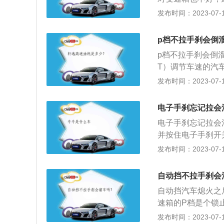
介： 手刹的专业
发布时间：2023-07-17
接到后制动蹄上，
于这种变形不可恢
p档不拉手刹会倒
成： 其是由制动
p档不拉手刹会倒
动，达到车辆稳定
T）调节车速的汽
自动选择合适的档
发布时间：2023-07-17
车：采用手动换档
动变速杆才能改变
电子手刹忘记拉会
的。踩下离合时，
电子手刹忘记拉会
并按住电子手刹开
P系统(电动车辆
发布时间：2023-07-17
动器出现故障时，
轮进行制动并防止
自动挡不拉手刹会
出。2、卡钳式电
自动挡汽车熄火之
于后轮刹车钳上的
速箱的P档是个锁
的液压制动也介入
的重力形成的力比
发布时间：2023-07-17
门或者踩刹车(使制