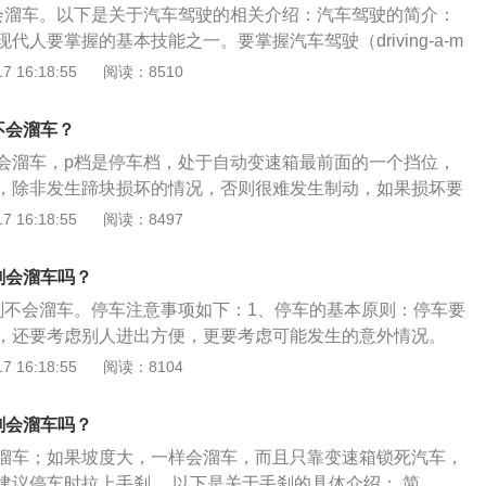
会溜车。以下是关于汽车驾驶的相关介绍：汽车驾驶的简介：
起步会更加从容。
代人要掌握的基本技能之一。要掌握汽车驾驶（driving-a-m
cle）技术，首先要求有合格的年龄和身体条件；还要经过道路交通安全
 16:18:55
阅读：8510
车机械常识和安全驾驶知识的培训和考试；考试合格后再进行
考试；全部考试合格就可以领到小型汽车或大、中型货车的驾
不会溜车？
年龄限制：申请小型汽车、小型自动挡汽车、轻便摩托车准驾
会溜车，p档是停车档，处于自动变速箱最前面的一个挡位，
岁以上，70周岁以下。
，除非发生蹄块损坏的情况，否则很难发生制动，如果损坏要
档位的相关介绍：P档：P档称为停车档，适用于汽车停车的时
 16:18:55
阅读：8497
为倒档，适用于汽车倒车的时候。N档：N档称为空档，适用于
态，注意的是挂空挡的时候应该注意踩刹车，防止汽车发生溜
刹会溜车吗？
刹不会溜车。停车注意事项如下：1、停车的基本原则：停车要
，还要考虑别人进出方便，更要考虑可能发生的意外情况。
一分钟以上的等信号停车，应该熄火，符合节油、环保。一分
 16:18:55
阅读：8104
，可以不熄火、空挡、拉手刹，但是千万不能带档。3、路上
：堵车或等信号灯停车时，至少要留出可以一把掰出去的距
刹会溜车吗？
，自己也被夹在中间出不来。
溜车；如果坡度大，一样会溜车，而且只靠变速箱锁死汽车，
建议停车时拉上手刹。 以下是关于手刹的具体介绍： 简