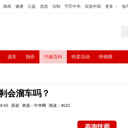
插画
健康
公益
优选
法制
守艺中华
应急中国
更多
地
选车
报价
汽修百科
特卖活动
经销商
刹会溜车吗？
8:55
原创
来源：中华网
阅读：9022
咨询技师