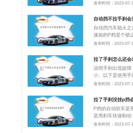
P档：parkin
发布时间：2023-07-17
所以电子手刹功能
或者需要长时间停
系统都会额外提供
能挂入P档，在车
速制停的功能。电
自动挡不拉手刹会
挂入P档时，车轮
间，剩下的空间可
自动挡汽车熄火之
在有坡地的道路上
刹无法做漂移。此
速箱的P档是个锁
时），最好不要挂
蓄电池失灵的时候
话，车辆就会溜车
发布时间：2023-07-17
此之外自动档汽车
刹。P档是一个通
动力是不一样的，
空档，其功能就是
输出动力。以下为详
拉了手刹怎么还会
全角度考虑，均将
自动档，R都是倒
说明手刹出现故障
强制只有将换挡手
运转时，才可以挂
小。以下是使用手
泊车久停的挡位。
特别注意加速踏板的
后稳定车辆，避免
发布时间：2023-07-17
绿灯时，可挂入此
0%就差不多。因
刹，此时脚就可以
下绝不能直接拉手
拉了手刹没挂p挡
或者高速行驶惯性
险。因为手刹一般
不但不省油，还会烧
P档的自动驻车是
抱死，发生侧滑甚
档。挂入这个档时
是用刹车块做制动
用。M档：manu
车型中最常见的一
发布时间：2023-07-17
作一样，需要手动加
是实现汽车在坡道