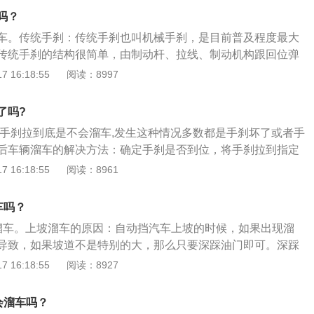
变速箱只能在低档内（相当于手动档的1档）工作，不会因速
加上手刹制动，而手动档的车也最好是挂在一档，再用手刹制
吗？
到其他档位，这个档位一般在爬坡或者下坡时使用。低档位
车一档的变速比是最大，所以不容易推动。
车。传统手刹：传统手刹也叫机械手刹，是目前普及程度最大
扭矩大,爬陡坡时动力充足，才能顺利爬上陡坡。长时间踩刹车
传统手刹的结构很简单，由制动杆、拉线、制动机构跟回位弹
而降低刹车效果，这对于长下坡或陡坡是非常危险的。这时就
驻车时拉起手刹拉杆，传动轴会被锁死，从而锁死前轮，也有
 16:18:55
阅读：8997
用发动机的低转速牵制车辆的前进，驾驶员就不需要一直脚踩
车时稳定车辆的效果。脚刹：脚踩式手刹顾名思义就是用脚
ve是“驾驶”的意思，挂入这个档位，脚踩油门，车辆就可以行
用脚踩。这种驻车制动的操作方式和传统手刹大同小异，踩下
，变速箱会根据时速和油门情况进行自动变速，等红绿灯时可
了吗?
踩下踏板，踏板就会自动弹起松开制动。电子手刹：电子手刹
刹车。如果等待的时间较短，这样做没有什么问题，但是如果
把手刹拉到底是不会溜车,发生这种情况多数都是手刹坏了或者手
动系统，由电子控制方式实现停车制动。简单说，就是传统手
速器油温升高，油液变质。
后车辆溜车的解决方法：确定手刹是否到位，将手刹拉到指定
手刹的手拉为电动，一个小小的按键就能启动和关闭手刹功
指定位置后出现溜车情况，那说明手刹的刹车片存在问题，需
 16:18:55
阅读：8961
见的位置就在排挡杆的后方或靠近驾驶座的左方。通用的标志
刹车，等车辆停到安全地方再次次测试；手刹没有起效，需要
间有个P，圆圈外还有左右两个括号。
。手刹的作用：停车的时候上拉手刹，能够保持机动车静止不
车吗？
；机动车行驶时，转弯时把手刹往上拉，可以起到漂移的效
溜车。上坡溜车的原因：自动挡汽车上坡的时候，如果出现溜
刹可以当成刹车使用。
导致，如果坡道不是特别的大，那么只要深踩油门即可。深踩
得更大的牵引力，但是对于一般的坡道来说就没有问题。在坡
 16:18:55
阅读：8927
，第一时间要踩下刹车，让车子停止溜动，或者是直接多给油
坡道起步用d挡：对于一般的坡道来说，自动挡可以使用d档进
会溜车吗？
道比较大，恰恰车子有手动模式或者是s档。那么就使用手动模