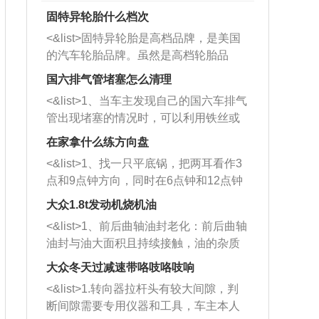
固特异轮胎什么档次
<&list>固特异轮胎是高档品牌，是美国
的汽车轮胎品牌。虽然是高档轮胎品
牌，但是中高低端的轮胎都有生产，这
国六排气管堵塞怎么清理
也是为了更好的开拓市场。
<&list>1、当车主发现自己的国六车排气
管出现堵塞的情况时，可以利用铁丝或
者是细棍，直接将杂物给取出来，如果
在家拿什么练方向盘
堵塞情况比较严重，也可以采取应急措
<&list>1、找一只平底锅，把两耳看作3
施。 <&list>2、直接利用木棍将所有的
点和9点钟方向，同时在6点钟和12点钟
杂物推到排气管里面的位置处，然后将
方向做一个标记。 <&list>2、双手握住
三元催化器拆解开，就可以将堵塞的东
大众1.8t发动机烧机油
平底锅两耳，然后往左打半圈、一圈、
西取出来。但如果是因为积碳过多引起
<&list>1、前后曲轴油封老化：前后曲轴
一圈半的练习，往右同样也要打相同的
的堵塞，就需要将三元催化器泡在草酸
油封与油大面积且持续接触，油的杂质
圈数。 <&list>3、最后强调要反复练
中进行清洗。 <&list>3、也可以利用清
和发动机内持续温度变化使其密封效果
习，这样就可以形成肌肉记忆，在真实
大众冬天过减速带咯吱咯吱响
洗剂对堵塞的情况得到解决，将清洗剂
逐渐减弱，导致渗油或漏油。<&list>2、
驾驶车辆时，不需要记忆也能打好方
放在燃油箱中，与燃油混合后，车辆启
<&list>1.转向器拉杆头有较大间隙，判
活塞间隙过大：积碳会使活塞环与缸体
向。
动时，就可以和汽油一起进入到燃烧
断间隙需要专用仪器和工具，车主本人
的间隙扩大，导致机油流入燃烧室中，