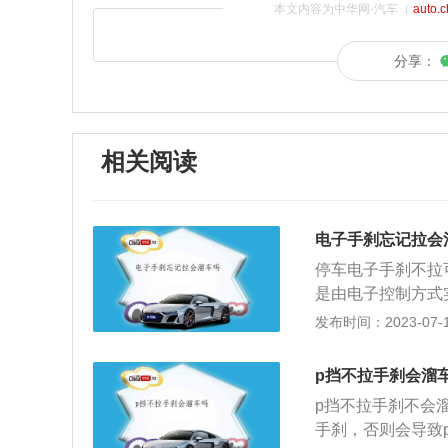
本文内容为中华网·汽车（
auto.
分享：
相关阅读
电子手刹忘记拉会
停车电子手刹不拉
是由电子控制方式
过刹车盘与刹车片
发布时间：2023-07-17
机械式手刹拉杆变
制动系统（Elect
p挡不拉手刹会溜
后的长时性制动功
p挡不拉手刹不会
子手刹的使用方法
手刹，否则会导致
在车辆任何状况下