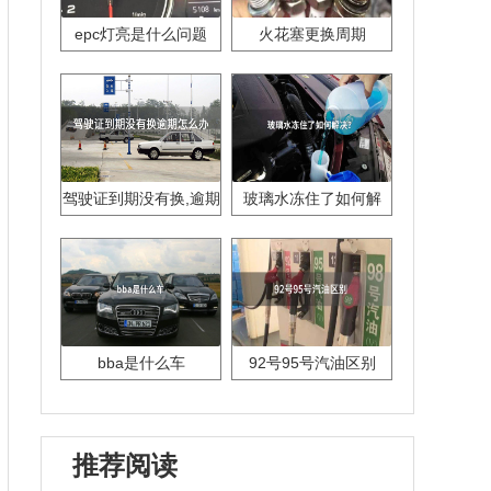
epc灯亮是什么问题
火花塞更换周期
驾驶证到期没有换,逾期
玻璃水冻住了如何解
怎么办??
决？
bba是什么车
92号95号汽油区别
推荐阅读