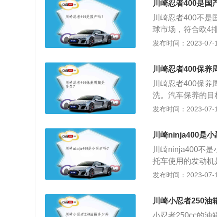
川崎忍者400是国
便。四缸发动机具
川崎忍者400不是
三缸发动机的气缸
球市场，符合欧4排
在美国上市，于2
发布时间：2023-07-17
在低中速回转区域
9ml平行双缸发
川崎忍者400保养
教使得舒适感升级
川崎忍者400保养
骨后的Ninja-
洗。汽车保养的目
患，预防故障发生
发布时间：2023-07-17
对发动机系统(引
系统等的保养范围
川崎ninja400是
程或时间。保养频
川崎ninja40
要是正常保养，费
托车使用的发动机
入维修期，费用就
挡系统和牵引力控制
发布时间：2023-07-17
推荐的保养周期，
者ZX-10R以及忍
当的调整。
框架，引擎作为受
川崎小忍者250油
和尾灯。
小忍者250cc的