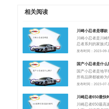
相关阅读
川崎小忍者是哪款
川崎小忍者是川崎N
忍者系列的家族式
和发动机，全新车
发布时间：2023-09-17
好的运动性能。新
了左右不对称设计
国产小忍者是什么
可以在LCD屏幕
国产小忍者是地平
刻度盘指示器，以
所有品牌都被称为
器，通过小尾罩和
一种仿造的超跑，
发布时间：2023-07-17
的异型截面短消音
车，只是看起来像
别的震撼力的实感
属于小型工厂，低
以往的车型更有攻
川崎忍者650最快
这就是地平线。不
用了和NinjaZ
川崎忍者650最高
革，比如地平线，
件数量，为车体的