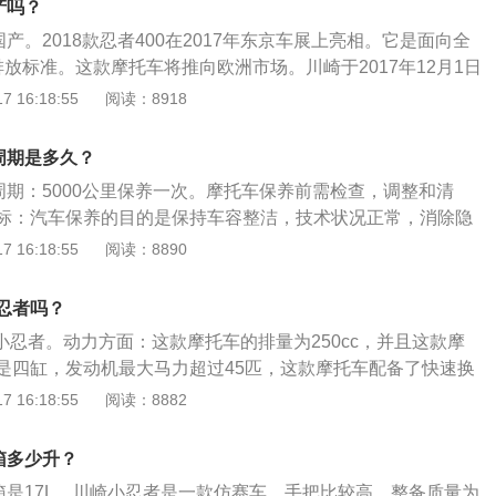
产吗？
有相对复杂的结构，并具有一个以上的缸。就结构设计而言，
国产。2018款忍者400在2017年东京车展上亮相。它是面向全
比四缸发动机少一个，相应的凸轮也有较少的轴附件。
放标准。这款摩托车将推向欧洲市场。川崎于2017年12月1日
018年2月在日本推出。性能：能增强动力的平行双缸发动机，
 16:18:55
阅读：8918
可以顺利的全扭转，在高速回转区域可以增强动能的水冷却24
动机。产品介绍：全新引进的热量管理技术以及对减少震动的调
周期是多久？
。通过对设计细节的不懈追求，呈现出卓越的高品质。脱胎换
周期：5000公里保养一次。摩托车保养前需检查，调整和清
250，在性能和品质上超越了原来的等级。
标：汽车保养的目的是保持车容整洁，技术状况正常，消除隐
，减缓劣化过程，延长使用周期，现代的汽车保养主要包含了
 16:18:55
阅读：8890
擎)、变速箱系统、空调系统、冷却系统、燃油系统、动力转向
。汽车保养的注意事项：汽车保养周期是指汽车保养的间隔里
小忍者吗？
率高不是坏事，能更有效地保障车辆的各项性能。用车初期主
0不是小忍者。动力方面：这款摩托车的排量为250cc，并且这款摩
用相对较低。当车辆使用到一定年限或行驶了一定里程后会进
是四缸，发动机最大马力超过45匹，这款摩托车配备了快速换
相对高一些。不过在决定汽车保养周期时，应参照汽车制造厂
系统。外观设计：川崎ninja400新的造型类似于忍者H2、忍
 16:18:55
阅读：8882
结合汽车自身的技术状况和实际使用条件，对保养周期要做适
者650。尽管排量更大，但比忍者300轻17.6磅，具有一个钢制
力构件，从而减轻了6千克（13磅）的重量，并带有LED大灯
箱多少升？
油箱是17L。川崎小忍者是一款仿赛车，手把比较高，整备质量为