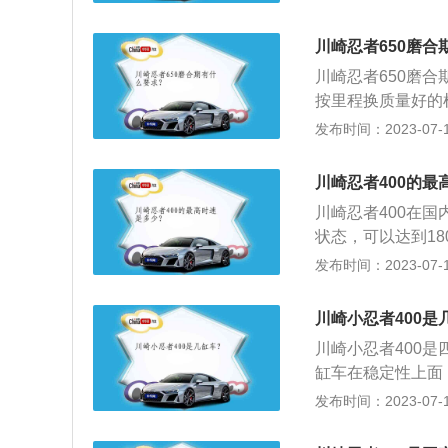
及引擎。新型的车
代更加出色的运动
川崎忍者650磨合
件。可以和后座交
川崎忍者650磨
块，ETC等附件。
按里程换质量好的
等。摩托车磨合期
发布时间：2023-07-17
光滑，运行阻力较
在新车初期驾驶时
川崎忍者400的最
目的就是使发动机
川崎忍者400在国
地延长使用寿命。
状态，可以达到1
制造厂商，川崎旗
发布时间：2023-07-17
款的忍者400的零百
时。川崎忍者40
川崎小忍者400是
别，头灯部位进行
川崎小忍者400
表的设计则是采用与
缸车在稳定性上面
错，采用LCD液
力与反作用力相互
发布时间：2023-07-17
保留原有的运动气
缸，发动机运转时
动性会比较明显。