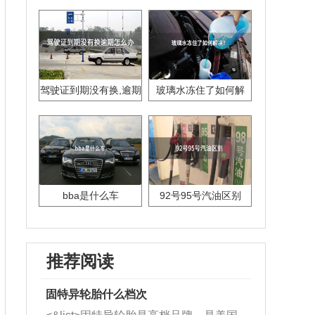
驾驶证到期没有换,逾期
玻璃水冻住了如何解
怎么办??
决？
bba是什么车
92号95号汽油区别
推荐阅读
固特异轮胎什么档次