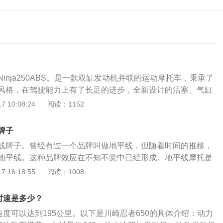
inja250ABS。是一款双缸发动机并联的运动摩托车，秉承了
风格，在驾驶能力上有了长足的进步，全新设计的活塞、气缸
架、悬挂、宽胎的升级，给人全新的驾驶感，获得比上一代更
 10:08:24
阅读：1152
仪表板让人感受到最新的科技和忍者系列共有的高品质，采用
的全新仪表盘，转速表采用直观的模拟风格，速度，行程等，
牌子
上以数字形式显示。此外，它还配备了燃油表、时钟和经济驾驶
线牌子。曾经有过一个品牌叫做地平线，但随着时间的推移，
支持更经济的驾驶。短消音器采用了新设计的特殊截面短消声
地平线。这种品牌效应在不知不觉中已经形成。地平线摩托是
宽轮胎的组合，展现了超越级别的真实震撼感。采用了新设计
采用的是一台150到200的普通引擎，外面套着一辆仿造的跑
 16:18:55
阅读：1008
器。通过小型尾翼罩和140mm宽的轮胎的组合，展现出超越级
是一辆跑车，却没有任何的动力。国内的小型忍者，在过去，
。使用了大而往上斜吊的，左右2灯式多反射镜前灯，给人比
成本，双排，外形超跑，没有任何合法的证件，低价，劣质，
击性的感觉，这种设计更凸现了Ninja的特征。前挡风玻璃上采
时速是多少？
过随着国内的摩托车质量越来越好，国家也在不断地进行改
X-10R一样的浮动安装型机构。和后视镜一体化的设计，减少了零
速度可以达到195公里。以下是川崎忍者650的具体介绍：动力
这辆车不但没有被淘汰，反而有了更好的生产线，甚至还出现
轻量化做出了贡献，并且带给车体前部四周一种轻快的印象。