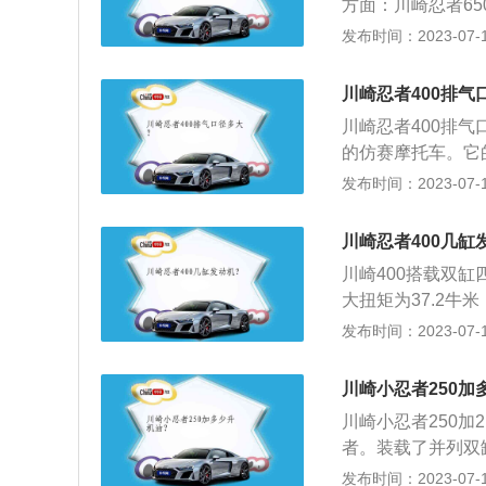
方面：川崎忍者65
了一些国产的小型
最大功率为46kw
发布时间：2023-07-17
规定，有些车辆是
分钟，最大扭矩转
关规定予以没收。
方面：川崎忍者65
动车，不办理转籍
川崎忍者400排气
和出厂编号的汽车
川崎忍者400排气
的仿赛摩托车。它的
有更坚固的5辐轮
发布时间：2023-07-17
弯稳定性。川崎忍者
管排量更大，但它比
川崎忍者400几缸
擎作为受力构件，
川崎400搭载双
发动机有一个大的
大扭矩为37.2牛
忍者300低30m
有1990mm，车宽
发布时间：2023-07-17
比忍者300轻20％
万左右，定位趴赛
为这款车最大的亮
川崎小忍者250加
的同时，价格却很
川崎小忍者250加2
者。装载了并列双缸发
的家族风格，同时
发布时间：2023-07-17