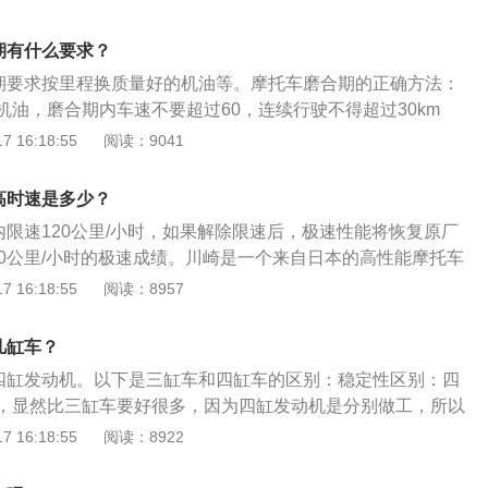
架、悬挂、宽型轮胎的升级带给您全新驾驭感，获取了比上一
性能。丰富的配件：为了显现出轻便，采用了单人坐盖这一附
期有什么要求？
换使用。此外，还推出了可以增强防风效果的高挡风屏，帧滑
合期要求按里程换质量好的机油等。摩托车磨合期的正确方法：
机油，磨合期内车速不要超过60，连续行驶不得超过30km
的重要性：摩托车发动机在新装配出厂后，零件表面不是非常
 16:18:55
阅读：9041
大，这种情况下如果负荷过大可能会加剧不正常的磨损，所以
应避免过高的车速、过重的负荷、过长的连续行驶等。磨合的
高时速是多少？
达到较佳工作状态，尽量达到其所设计的最高性能和较大限度
内限速120公里/小时，如果解除限速后，极速性能将恢复原厂
80公里/小时的极速成绩。川崎是一个来自日本的高性能摩托车
下有很多高性能摩托车。川崎忍者400加速成绩方面：川崎新
 16:18:55
阅读：8957
加速成绩是4.926秒，1000米之内的极速成绩是175.8公里/小
0外观设计方面：新版本的川崎忍者400与老款并没有太大的差
几缸车？
改款，灯光全部升级成LED，亮度表现得到进一步的提升。仪
是四缸发动机。以下是三缸车和四缸车的区别：稳定性区别：四
Z650、Z900等相同的家族设计，功能和清晰度都是非常不
，显然比三缸车要好很多，因为四缸发动机是分别做工，所以
晶设计，车速部分采用数位显示，转速方面则是模仿机械指针，
抵消，大大降低了发动机的抖动。三缸车的发动机缺少一个气
 16:18:55
阅读：8922
质。
，有一个瞬间发动机是没有做工的状态，所以三缸发动机的抖
结构区别：三缸发动机结构简单，体积小，重量轻，布置方