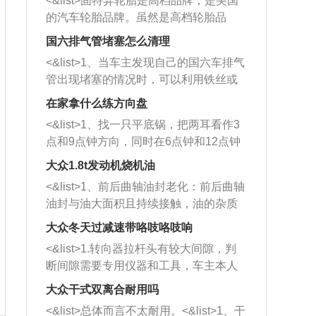
<&list>固特异轮胎是高档品牌，是美国
的汽车轮胎品牌。虽然是高档轮胎品
牌，但是中高低端的轮胎都有生产，这
国六排气管堵塞怎么清理
也是为了更好的开拓市场。
<&list>1、当车主发现自己的国六车排气
管出现堵塞的情况时，可以利用铁丝或
者是细棍，直接将杂物给取出来，如果
在家拿什么练方向盘
堵塞情况比较严重，也可以采取应急措
<&list>1、找一只平底锅，把两耳看作3
施。 <&list>2、直接利用木棍将所有的
点和9点钟方向，同时在6点钟和12点钟
杂物推到排气管里面的位置处，然后将
方向做一个标记。 <&list>2、双手握住
三元催化器拆解开，就可以将堵塞的东
大众1.8t发动机烧机油
平底锅两耳，然后往左打半圈、一圈、
西取出来。但如果是因为积碳过多引起
<&list>1、前后曲轴油封老化：前后曲轴
一圈半的练习，往右同样也要打相同的
的堵塞，就需要将三元催化器泡在草酸
油封与油大面积且持续接触，油的杂质
圈数。 <&list>3、最后强调要反复练
中进行清洗。 <&list>3、也可以利用清
和发动机内持续温度变化使其密封效果
习，这样就可以形成肌肉记忆，在真实
大众冬天过减速带咯吱咯吱响
洗剂对堵塞的情况得到解决，将清洗剂
逐渐减弱，导致渗油或漏油。<&list>2、
驾驶车辆时，不需要记忆也能打好方
放在燃油箱中，与燃油混合后，车辆启
<&list>1.转向器拉杆头有较大间隙，判
活塞间隙过大：积碳会使活塞环与缸体
向。
动时，就可以和汽油一起进入到燃烧
断间隙需要专用仪器和工具，车主本人
的间隙扩大，导致机油流入燃烧室中，
室，最后形成废气排出，就可以让三元
无法制作，需要将车辆送到修理厂或4s
造成烧机油。<&list>3、机油粘度。使用
大众干式双离合耐用吗
催化器得到清洗，排气管堵塞的情况就
店；<&list>2.车辆半轴套管防尘罩破
机油粘度过小的话，同样会有烧机油现
<&list>总体而言不太耐用。<&list>1、干