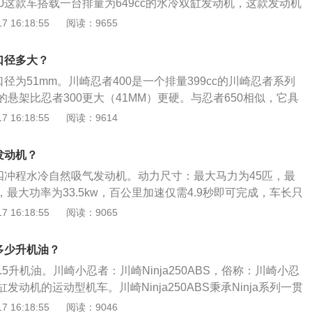
0这款车搭载一台排量为649cc的水冷双缸发动机，这款发动机
忍者。地平线摩托车，只要达到要求，就可以上牌，按照有关
，最大扭矩为63牛米。这款发动机的最大功率转速为7000转每
 16:18:55
阅读：9655
不能上牌照的，走私、贩私车辆、赃车，不得上牌，并按照有
速为6500转每分钟，与这款发动机匹配的是6速变速箱。参数
按照《机动车运行安全技术条件》1.1中规定，右转方向盘的机
0发动机压缩比为10.8比1，缸径为83毫米，行程为60毫米。
、变更登证手续；车架无标号机动车，车架上不打印底盘型号
口径多大？
，不予核发牌证。
口径为51mm。川崎忍者400是一个排量399cc的川崎忍者系列
悬架比忍者300更大（41MM）更硬。与忍者650相似，它具
毂，与以前的产品相比，具有较低的弹簧悬挂重量和更好的转
 16:18:55
阅读：9614
400新的造型类似于忍者H2、忍者ZX-10R以及忍者650。尽
忍者300轻17.6磅（约8.0千克）。它具有一个钢制框架，引
发动机？
从而减轻了6千克（13磅）的重量，并带有LED大灯和尾灯。
缸四冲程水冷自然吸气发动机。动力尺寸：最大马力为45匹，最
空气箱，可提高进气效率，同时还提供向下进气。座椅高度比
米，最大功率为33.5kw，百公里加速仅需4.9秒即可完成，车长只
m，改善了站立姿势。与ABS并配有拖鞋离合器。离合器上的拉力
710mm，车高1120mm，座高为785mm。车价定位：车价在5
 16:18:55
阅读：9065
。
，车身采用2轮2座设计，落地5.6万左右，配侧边排气，个人认
点就在于价格，毕竟这个价位的同级别排量摩托车，动力不弱
多少升机油？
昂贵。
.5升机油。川崎小忍者：川崎Ninja250ABS，俗称：川崎小忍
动机的运动型机车。川崎Ninja250ABS秉承Ninja系列一贯
在行驶能力方面有了长足的进步，搭配最新设计的活塞，汽缸
 16:18:55
阅读：9046