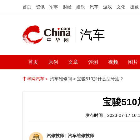
首页
资讯
军事
财经
娱乐
汽车
游戏
文化
援藏
汽车
首页
原创
文章
评测
视频
图片
中华网汽车＞
汽车维修间 >
宝骏510加什么型号油？
宝骏51
发布时间：2023-07-17 16:1
汽修技师
|
汽车维修技师