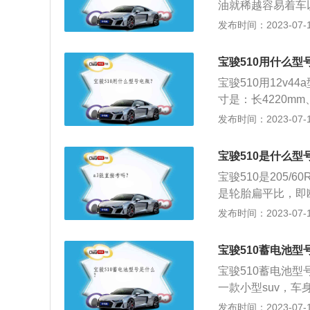
油就稀越容易着车
启动保护性能；w
发布时间：2023-07-17
能提供更好的高温
旗下的一款小型5门5
宝骏510用什么型
为2550mm，最
宝骏510用12v4
寸是：长4220mm
l，车身重量为12
发布时间：2023-07-17
力梁式非独立悬架，
35nm，最大功率
宝骏510是什么型
宝骏510是205/
是轮胎扁平比，即
R的轮胎代表普通斜
发布时间：2023-07-17
菱推出的一款面向
置、舒适好开的操控
宝骏510蓄电池型
0mm、1625mm
宝骏510蓄电池型
一款小型suv，车身
m，油箱容积为45L
发布时间：2023-07-17