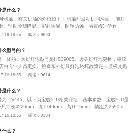
雾灯亮度高、穿透性强，不会因雾气而产生漫反射，所以正确
号是什么？
事故的发生。在有雾的天气，前后雾灯通常一起使用。
0型号机油，有关机油的介绍如下： 机油即发动机润滑油： 能对
磨、辅助冷却降温、密封防漏、防锈防蚀、减震缓冲等作
： 机油由基础油和添加剂两部分组成。基础油是润滑油的主要成
 16:18:55
阅读：9683
的基本性质，添加剂则可弥补和改善基础油性能方面的不足，
，是润滑油的重要组成部分。 机油的油面尽量不要低于中
什么型号的？
保持在机油尺油面最低刻度和最高刻度之间即可，尽量不要低于
是一体的。大灯灯泡型号是HB39005。远关灯灯泡更换，建议
会降低润滑效果，但绝不要加过油尺上限，不然会对曲轴旋转
修店由专业人员更换。检查车外灯具灯泡烧坏故障是一项极其迅
必要的阻力，进而影响动力输出，增加油耗。
，但是，对车外灯具进行全面系统的维护就并非那么简单了。
 16:18:55
阅读：9614
对驾驶者至关重要，因为这不仅影响到行车的舒适性，而且还
安全性。通常在得到提醒之前，车主很难意识到前大灯、尾
号是什么？
灯已经不能正常工作。顺便提一下，更换烧坏灯泡的工作十分
号为12v44a。以下为宝骏510相关介绍：基本参数：宝骏510是
成本低于维修站进行照明系统维护的收费标准。更多情况下，车
尺寸长4220mm、宽1740mm、高1615mm，轴距为2550m
于灯泡烧坏、插座锈蚀或插头损坏这一类的小问题，往往需要
，车身重量为1206kg。动力方面：宝骏510搭载了1.5l自然吸
 16:18:55
阅读：9384
术来分析故障发生的根本原因。即使是那些低价位的汽车，其
是99Ps，最大扭矩是135N·m，最大功率是73kW，与其匹配
是由主计算机进行控制的。
箱。前悬架是麦弗逊式独立悬架，后悬架是扭力梁式非独立悬
是什么？