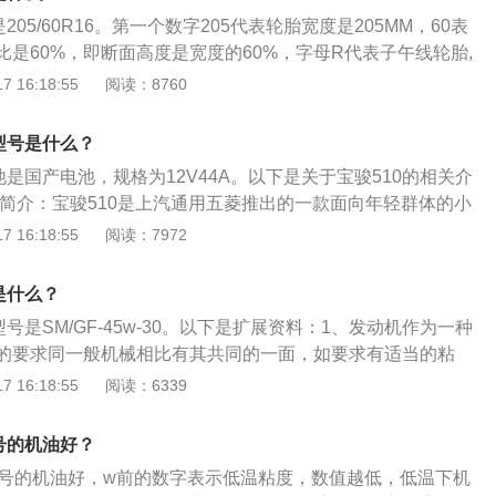
205/60R16。第一个数字205代表轮胎宽度是205MM，60表
是60%，即断面高度是宽度的60%，字母R代表子午线轮胎,
6英寸。宝骏510最高车速130km/h，百公里加速3.86秒，百
 16:18:55
阅读：8760
。除了型号，轮胎上还标有以下常用数据：胎体帘线材料：以汉语
帘布，R-人造丝帘布，N-尼龙帘布，G-钢丝帘布，ZG-钢丝子
型号是什么？
度等级：表明轮胎在规定条件下承载规定负荷的最高速度。字
池是国产电池，规格为12V44A。以下是关于宝骏510的相关介
.8km/h到300km/h的认证速度等级。常用的速度等级有：Q：
的简介：宝骏510是上汽通用五菱推出的一款面向年轻群体的小
0km/h；V：240km/h；W：270km/h；Y：300km/h；轮辋规
三年时间的设计研发，于2017年2月20日正式上市。2、宝骏5
 16:18:55
阅读：7972
配用的轮辋规格。便于实际使用，如标准轮辋5.00F。
型设计上，宝骏510采用了非常个性的分离式大灯设计，LED
气格栅相连，且进气格栅尺寸很大，而大灯则位于格栅两侧。
是什么？
卤素光源的尾灯。
型号是SM/GF-45w-30。以下是扩展资料：1、发动机作为一种
的要求同一般机械相比有其共同的一面，如要求有适当的粘
抗磨、防腐蚀与粘温等性能要求。2、对发动机总的要求是体
 16:18:55
阅读：6339
机构紧凑，而且输出功率要大，因此它的单位摩擦面上承受的
擦热之外，还有受到燃烧热的影响，所以摩擦面的温度很高，
号的机油好？
，油膜形成较困难。
0型号的机油好，w前的数字表示低温粘度，数值越低，低温下机