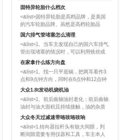
固特异轮胎什么档次
<&list>固特异轮胎是高档品牌，是美国
的汽车轮胎品牌。虽然是高档轮胎品
牌，但是中高低端的轮胎都有生产，这
国六排气管堵塞怎么清理
也是为了更好的开拓市场。
<&list>1、当车主发现自己的国六车排气
管出现堵塞的情况时，可以利用铁丝或
者是细棍，直接将杂物给取出来，如果
在家拿什么练方向盘
堵塞情况比较严重，也可以采取应急措
<&list>1、找一只平底锅，把两耳看作3
施。 <&list>2、直接利用木棍将所有的
点和9点钟方向，同时在6点钟和12点钟
杂物推到排气管里面的位置处，然后将
方向做一个标记。 <&list>2、双手握住
三元催化器拆解开，就可以将堵塞的东
大众1.8t发动机烧机油
平底锅两耳，然后往左打半圈、一圈、
西取出来。但如果是因为积碳过多引起
<&list>1、前后曲轴油封老化：前后曲轴
一圈半的练习，往右同样也要打相同的
的堵塞，就需要将三元催化器泡在草酸
油封与油大面积且持续接触，油的杂质
圈数。 <&list>3、最后强调要反复练
中进行清洗。 <&list>3、也可以利用清
和发动机内持续温度变化使其密封效果
习，这样就可以形成肌肉记忆，在真实
大众冬天过减速带咯吱咯吱响
洗剂对堵塞的情况得到解决，将清洗剂
逐渐减弱，导致渗油或漏油。<&list>2、
驾驶车辆时，不需要记忆也能打好方
放在燃油箱中，与燃油混合后，车辆启
<&list>1.转向器拉杆头有较大间隙，判
活塞间隙过大：积碳会使活塞环与缸体
向。
动时，就可以和汽油一起进入到燃烧
断间隙需要专用仪器和工具，车主本人
的间隙扩大，导致机油流入燃烧室中，