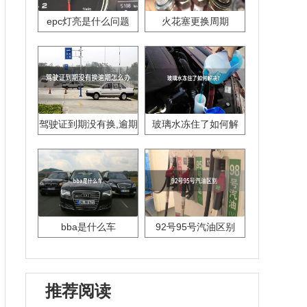
epc灯亮是什么问题
火花塞更换周期
驾驶证到期没有换,逾期
玻璃水冻住了如何解
怎么办??
决？
bba是什么车
92号95号汽油区别
推荐阅读