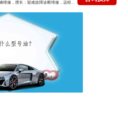
国家认证的汽车维修技师，15年德美日等各系车辆维修，擅长：疑难故障诊断维修，远程维修技术指导