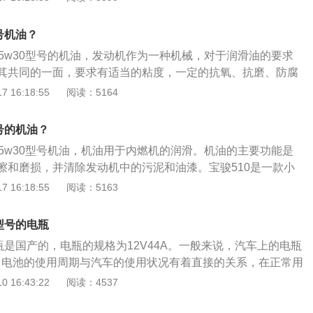
是99Ps，最大扭矩是135N·m，最大功率是73kW，与其匹配
箱。前悬架是麦弗逊式独立悬架，后悬架是扭力梁式非独立悬
号机油？
F45w30型号的机油，发动机作为一种机械，对于润滑油的要求
其共同的一面，要求有适当的粘度，一定的抗氧、抗磨、防腐
求。宝骏510是上汽通用五菱推出的一款面向年轻群体的小型S
 16:18:55
阅读：5164
220mm、1740mm、1625mm，轴距是2550mm，搭载1.5L
动机，匹配的是6速手动模拟8速CVT自动变速箱。
号的机油？
F45w30型号机油，机油用于内燃机的润滑。机油的主要功能是
擦和磨损，并清除发动机中的污泥和油漆。宝骏510是一款小
长宽高分别为4220mm、1740mm、1625mm，轴距为2550
 16:18:55
阅读：5163
系使用了1.5升自然吸气发动机，这款发动机最大功率为77千
5牛米，最大功率转速为每分钟5600转。
型号的电瓶
瓶是国产的，电瓶的规格为12V44A。一般来说，汽车上的电瓶
年，电池的使用周期与汽车的使用状况有着直接的关系，在正常用
汽车的电瓶正常的使用周期为3年左右。电瓶也叫汽车蓄电
 16:43:22
阅读：4537
的一种，蓄电池的工作原理是把化学能转化成电能，汽车上使
蓄电池，这种类型的电瓶主要是由铅及其氧化物制成的。汽车