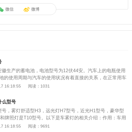
微信
微博
号
安徽生产的蓄电池，电池型号为12伏44安。汽车上的电瓶使用
电池的使用周期与汽车的使用状况有着直接的关系，在正常用车
车的电瓶正常的使用周期为3年左右。汽车电池是一种将化学
 16:18:55
阅读：1031
置，属于直流电源，它的作用有：1、启动发动机时，给起动
电流（10A左右）；2、当发电机过载时，可以协助发电机向用
什么型号
当发动机处于怠速时，向用电设备供电；4、蓄电池还是一个大
型号，雾灯舒适型H3，远光灯H7型号，近光H1型号，豪华型
保护汽车的用电器；5、当发电机端电压高于铅蓄电池的电动
灯和牌照灯是T10型号。以下是车雾灯的相关介绍：作用：车用
能转变为化学能储存起来，也就是进行充电。
雪、雨或尘埃弥漫等能见度较低的环境中，为使车辆后方其他
 16:18:55
阅读：9691
于发现而安装在车辆尾部，发光强度比尾灯更大的红色信号灯