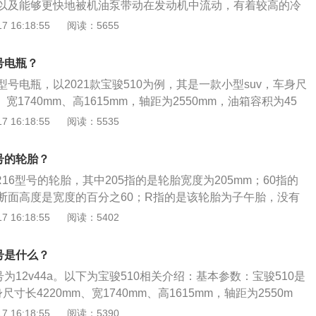
以及能够更快地被机油泵带动在发动机中流动，有着较高的冷
后面的数值表示了高温性能，数值越高机油在运行中就粘稠，
 16:18:55
阅读：5655
保护性能以及缓冲能力，降低噪音。宝骏510的上汽通用五菱
座suv，长宽高分别为4220mm、1740mm、1615mm，轴距
号电瓶？
高车速达到每小时170千米。
4a型号电瓶，以2021款宝骏510为例，其是一款小型suv，车身尺
、宽1740mm、高1615mm，轴距为2550mm，油箱容积为45
06kg。2021款宝骏510前悬架是麦弗逊式独立悬架，后悬架是扭
 16:18:55
阅读：5535
搭载了1.5l自然吸气发动机，最大马力是99ps，最大扭矩是1
是73kw，与其匹配的是6挡手动变速箱。
号的轮胎？
60R16型号的轮胎，其中205指的是轮胎宽度为205mm；60指的
断面高度是宽度的百分之60；R指的是该轮胎为子午胎，没有
交胎；16指的是轮辋直径为16英寸。宝骏510是上汽通用五
 16:18:55
阅读：5402
年轻群体的小型SUV，其有着前卫时尚的设计、丰富实用的配
。在车身尺寸方面，宝骏510的长宽高分别为4220mm、174
号是什么？
，轴距为2550mm。
号为12v44a。以下为宝骏510相关介绍：基本参数：宝骏510是
尺寸长4220mm、宽1740mm、高1615mm，轴距为2550m
，车身重量为1206kg。动力方面：宝骏510搭载了1.5l自然吸
 16:18:55
阅读：5390