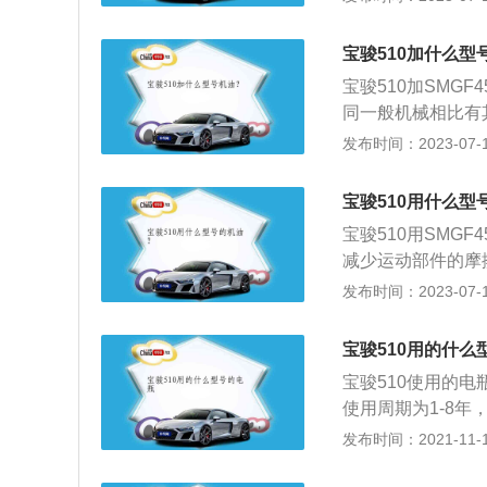
气发动机，最大马力
的是6挡手动变速
宝骏510加什么型
架。
宝骏510加SMG
同一般机械相比有
蚀与粘温等性能要
发布时间：2023-07-17
UV，其车身尺寸为4
DVVT自然吸气发
宝骏510用什么型
宝骏510用SMG
减少运动部件的摩
型SUV，其车身尺寸
发布时间：2023-07-17
mm。宝骏510全
瓦，最大扭矩为13
宝骏510用的什么
宝骏510使用的电
使用周期为1-8
车的情况下，一辆
发布时间：2021-11-10
池，蓄电池是电池
用的电瓶是指铅酸