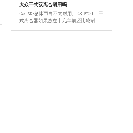
室，最后形成废气排出，就可以让三元
无法制作，需要将车辆送到修理厂或4s
造成烧机油。<&list>3、机油粘度。使用
大众干式双离合耐用吗
催化器得到清洗，排气管堵塞的情况就
店；<&list>2.车辆半轴套管防尘罩破
机油粘度过小的话，同样会有烧机油现
<&list>总体而言不太耐用。<&list>1、干
能够得到解决。
裂，破裂后会出现漏油现象，使半轴磨
象，机油粘度过小具有很好的流动性，
式离合器如果放在十几年前还比较耐
损严重，磨损的半轴容易损坏，产生异
容易窜入到气缸内，参与燃烧。<&list>
用，但是由于现在的汽车发动机动力输
响；<&list>3.稳定器的转向胶套和球头
4、机油量。机油量过多，机油压力过
出越来越高，使得干式离合器散热不足
老化，一般是使用时间过长造成的。解
大，会将部分机油压入气缸内，也会出
的缺陷也逐渐暴露出来。<&list>2、由于
决方法是更换新的质量好的转向橡胶套
现烧机油。<&list>5、机油滤清器堵塞：
干式双离合的工作环境暴露在空气中，
和球头。
会导致进气不畅，使进气压力下降，形
而离合器的散热也是通离合器罩上面的
成负压，使机油在负压的情况下吸入燃
几个小孔来进行散热。但是在行驶过程
烧室引起烧机油。<&list>6、正时齿轮或
中变速箱需要换挡，就不得不使得离合
链条磨损：正时齿轮或链条的磨损会引
器频繁工作。<&list>3、长时间的低速行
起气阀和曲轴的正时不同步。由于轮齿
驶以及过于频繁的启停，导致离合器的
或链条磨损产生的过量侧隙，使得发动
温度不断升高，而低速行驶时空气流动
机的调节无法实现：前一圈的正时和下
效率不高，无法将离合器中的热量有效
一圈可能就不一样。当气阀和活塞的运
的带走，导致离合器内部的温度不断升
动不同步时，会造成过大的机油消耗。
高，加速离合器的磨损。
解决方法：更换正时齿轮或链条。<&list
>7、内垫圈、进风口破裂：新的发动机
设计中，经常采用各种由金属和其他材