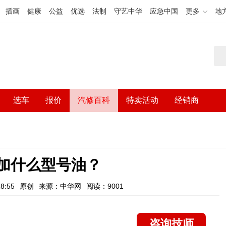
插画
健康
公益
优选
法制
守艺中华
应急中国
更多
地
选车
报价
汽修百科
特卖活动
经销商
0加什么型号油？
8:55
原创
来源：中华网
阅读：9001
咨询技师