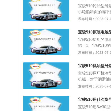
架。
宝骏510轮胎型号是
示轮胎断面的扁平比
16代表轮辋直径是1
发布时间：2023-07-17
公里油耗1.8L
拼音表示，如M-棉
宝骏510原装电池
午线帘布轮胎。速
宝骏510使用的电
母A至Z代表轮胎从4
绍：1、宝骏510
160km/h；H：21
型SUV，产品经过
发布时间：2023-07-17
格：表示与轮胎相
10的外观特点：造
日间行车灯与前进
宝骏510机油型号
车尾部分为常规的
宝骏510原厂机油
机械，对于润滑油
度，一定的抗氧、
发布时间：2023-07-17
积小，重量要轻，
负荷很大。除了摩
宝骏510用什么型
使润滑油粘度下降
宝骏510用5w3