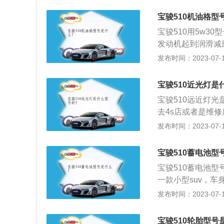
注意事项：由于防
宝骏510机油格型
使用能够有效预防
宝骏510用5w3
发动机起到润滑减
用。 机油的组成
发布时间：2023-07-17
分，决定着润滑油
赋予某些新的性能
宝骏510近光灯是
间： 加机油一般
宝骏510远近灯光
中间，如果油量少
去4s店或者是维
工作产生更大的不
速而又简单的工作
发布时间：2023-07-17
及时维护车外灯具
直接关系到行车的
宝骏510蓄电池型
灯、转向灯或驻车
宝骏510蓄电池型
简单，其DIY的
一款小型suv，车身
灯的故障绝不仅限
m，油箱容积为45L
发布时间：2023-07-17
采取专业的诊断技
气发动机，最大马力
内部和外部灯具也
的是6挡手动变速
宝骏510轮胎型号