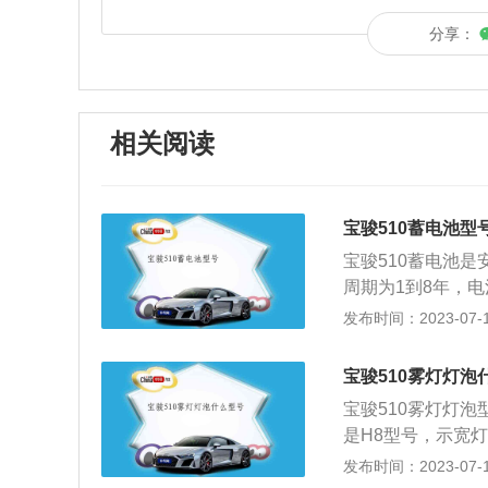
分享：
相关阅读
宝骏510蓄电池型
宝骏510蓄电池是
周期为1到8年，
的情况下，一辆汽
发布时间：2023-07-17
能转变成电能的装
机提供强大的起动
宝骏510雾灯灯泡
电设备供电；3、
宝骏510雾灯灯泡
容量电容器，可以
是H8型号，示宽
势时，将一部分电
后雾灯是指在雾、
发布时间：2023-07-17
道路交通参与者易