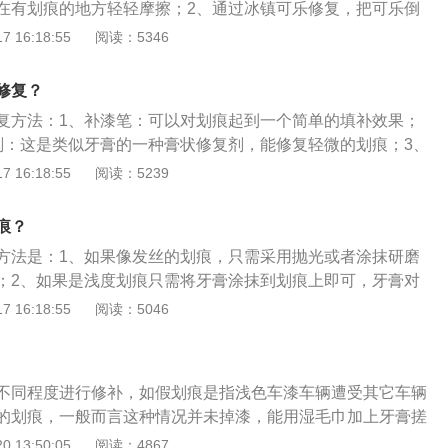
在有划痕的地方轻轻摩擦；2、通过冰镇可乐修复，把可乐倒
在划痕地方擦拭；3、通过风油精来修复，把风油精倒出一点
 16:18:55
阅读：5346
在划痕地方擦拭；4、通过牙膏来修复，用抹布将划痕清洁干
毛巾或者是软软的海绵上，对着划痕上下进行擦拭；5、通过
修复？
痕上涂一层指甲油可以防止划痕生锈。
复方法：1、补漆笔：可以对划痕起到一个简单的填补效果；
剂：这是类似牙膏的一种膏状修复剂，能修复轻微的划痕；3、
抹布上面，在有划伤的地方擦拭。汽车漆面浅度划痕，只是存
 16:18:55
阅读：5239
的轻微划伤，这种浅度划痕可通过抛光进行漆面还原，先清洁
还原剂，对漆面划痕处进行抛光还原处理，直至划痕完全消
痕？
比原来更容易划伤。
方法是：1、如果像发丝的划痕，只需采用抛光或者涂抹研磨
；2、如果是浅度划痕只需将牙膏涂抹到划痕上即可，牙膏对
的浅层划伤，具有非常明显的效果；3、小面积的凹度不超过5
 16:18:55
阅读：5046
腻子找平，再做补漆处理，如果划痕处金属外露，要先清洁表
，打磨平整，再涂抹具有防锈效果的氧化中和剂，喷涂底油，
、打磨即可修复。
不同程度进行修补，如假划痕是指浅色车漆车辆遭受其它车辆
的划痕，一般而言这种情况并未掉漆，能用湿毛巾加上牙膏搓
针对深色车漆车辆不建议使用此方法，处理完以后划痕处会留
 13:50:05
阅读：4867