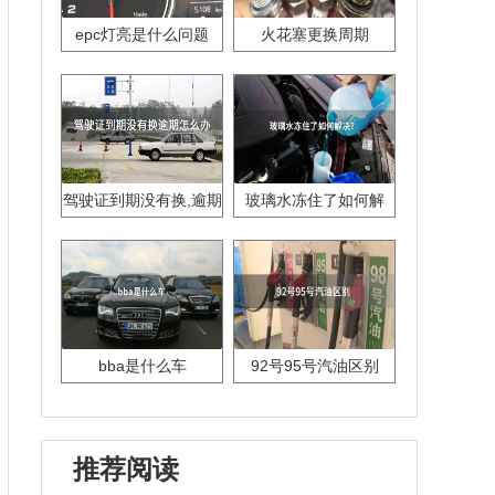
epc灯亮是什么问题
火花塞更换周期
驾驶证到期没有换,逾期
玻璃水冻住了如何解
怎么办??
决？
bba是什么车
92号95号汽油区别
推荐阅读