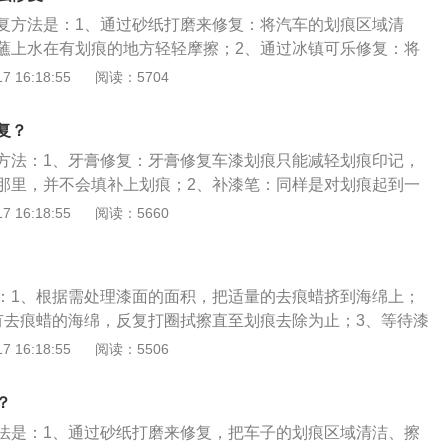
涂层，在视觉上可以减轻划痕，没有起到真正的修复效果。
复方法是：1、通过砂纸打磨来修复：将汽车的划痕区域清
是对划痕起到一个简单的填补效果，时间久了可能会掉落。4、
蘸上水在有划痕的地方轻轻摩擦；2、通过冰镇可乐修复：将
这是类似牙膏的一种膏状修复剂，同样它的作用类似于牙膏，
不断地在划痕地方擦拭；3、通过风油精来修复：将风油精倒
 16:18:55
阅读：5704
的划痕。
不断地在划痕地方擦拭；4、通过牙膏来修复：用抹布将划痕
挤到湿毛巾或者是软软的海绵上，对着划痕上下进行擦拭；
复？
修复：在划痕上涂一层指甲油可以防止划痕生锈。
方法：1、牙膏修复：牙膏修复车漆划痕只能减轻划痕印记，
那里，并不会填补上划痕；2、补漆笔：同样是对划痕起到一
，时间久了可能会掉落；3、车漆刮痕修复剂：这是类似牙膏
 16:18:55
阅读：5660
，同样其作用类似与牙膏相似，不过只能修复轻微的划痕。需
可以自己动手修复，大多数都是汽车清漆光油层和色漆层的损
了底漆或者板金受损，还是建议去专业汽车美容店进行修复。
：1、根据需处理漆面的面积，把适量的去痕蜡挤到海绵上；
有去痕蜡的海绵，反复打圈拭擦直至划痕去除为止；3、等待漆
后，可以用柔软的布清除剩余的划痕蜡。车辆中度划痕的情况
 16:18:55
阅读：5506
车漆下面的钢板没有被伤到，这种划痕需要用补漆笔修复，要
色保持一致，补漆前清洁划痕部位然后涂上底漆，等底漆干后
？
补漆笔上色即可。
法是：1、通过砂纸打磨来修复，把车子的划痕区域清洁、擦