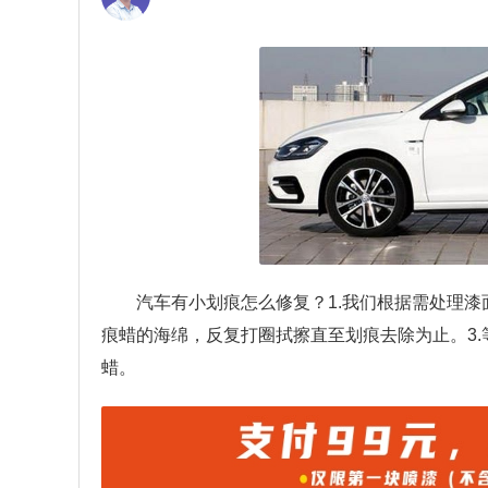
汽车有小划痕怎么修复？
1.我们根据需处理
痕蜡的海绵，反复打圈拭擦直至划痕去除为止。3
蜡。