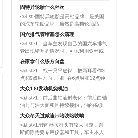
固特异轮胎什么档次
<&list>固特异轮胎是高档品牌，是美国
的汽车轮胎品牌。虽然是高档轮胎品
牌，但是中高低端的轮胎都有生产，这
国六排气管堵塞怎么清理
也是为了更好的开拓市场。
<&list>1、当车主发现自己的国六车排气
管出现堵塞的情况时，可以利用铁丝或
者是细棍，直接将杂物给取出来，如果
在家拿什么练方向盘
堵塞情况比较严重，也可以采取应急措
<&list>1、找一只平底锅，把两耳看作3
施。 <&list>2、直接利用木棍将所有的
点和9点钟方向，同时在6点钟和12点钟
杂物推到排气管里面的位置处，然后将
方向做一个标记。 <&list>2、双手握住
三元催化器拆解开，就可以将堵塞的东
大众1.8t发动机烧机油
平底锅两耳，然后往左打半圈、一圈、
西取出来。但如果是因为积碳过多引起
<&list>1、前后曲轴油封老化：前后曲轴
一圈半的练习，往右同样也要打相同的
的堵塞，就需要将三元催化器泡在草酸
油封与油大面积且持续接触，油的杂质
圈数。 <&list>3、最后强调要反复练
中进行清洗。 <&list>3、也可以利用清
和发动机内持续温度变化使其密封效果
习，这样就可以形成肌肉记忆，在真实
大众冬天过减速带咯吱咯吱响
洗剂对堵塞的情况得到解决，将清洗剂
逐渐减弱，导致渗油或漏油。<&list>2、
驾驶车辆时，不需要记忆也能打好方
放在燃油箱中，与燃油混合后，车辆启
<&list>1.转向器拉杆头有较大间隙，判
活塞间隙过大：积碳会使活塞环与缸体
向。
动时，就可以和汽油一起进入到燃烧
断间隙需要专用仪器和工具，车主本人
的间隙扩大，导致机油流入燃烧室中，