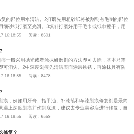
微粒，通过擦拭可以将划痕研磨掉；3、用与车身漆对应颜色
摇匀，然后在划痕处轻轻的点上即可；4、准备一张砂纸，先
干净，擦干后用砂纸沾水，将划痕处打磨平整，磨平的时候要
修复的部位用水清洁。2打磨先用粗砂纸将被刮到有毛刺的部位
太长时间。
用细砂纸打磨至光滑。3填补打磨好用干毛巾或纸巾擦干，用
方进行填补，配合刮土板使用。4打蜡喷漆抛光打蜡。
 16:18:55
阅读：8601
？
划痕一般采用抛光或者涂抹研磨剂的方法即可去除，基本只需
即可消失。2中深度划痕先清洁表面涂层铁锈，再涂抹具有防
剂，喷涂底油，并重复喷漆、晾干、打磨即可修复。
 16:18:55
阅读：8478
？
划痕，例如用牙膏、指甲油、补漆笔和车漆划痕修复剂是最简
果遇上深度划痕并伤到底漆，建议去专业美容店进行修复，自
的效果。下文是修复汽车划痕的方法的详细介绍：1、牙膏修
 16:18:55
阅读：6559
划痕是成本最低的一个方法，牙膏只能减轻划痕印记，实际划
会填补上划痕。2、指甲油：指甲油的修复效果一般，只是在
么修复？