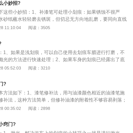
然后选用光泽还原蜡或者增光蜡，上蜡后的漆面看起来更光
么小妙招?
决问题了。还有一个更省钱的方法是用牙膏修复。轻轻涂在浅
下这些小妙招：1、补漆笔可处理小划痕：如果锈蚀不很严
柔软的棉布逆时针抹，几次下来，不仅减轻划痕，还能避免空
水砂纸蘸水轻轻磨去锈斑，但切忌无方向地乱磨，要同向直线
蚀。中度划痕：对于一些有触感、面积不大的划痕，很多车主
后，涂上一层底漆。若是新的刮伤，可擦净后直接涂上底漆；
 11:10:04
阅读：3505
于这种情况抛光一般也很难解决问题。划痕又不大，重新喷漆
辆配有小罐原厂漆，就可以等底漆干了后，再用水砂纸将其磨
家可以用补漆笔进行补漆，或者用划痕蜡尝试修复。补漆笔使
原厂漆涂上。如果没有原厂漆，可以购买一支补漆笔，用补漆
内油漆摇匀，像涂指甲油一样涂抹划痕处，等补漆笔抹处晾干
?
3、这样的处理虽然没有去美容店处理效果好，但如果是小的
光泽还原蜡或者增光蜡就可以了。深度划痕：对于漏底漆面积
：1、如果是浅划痕，可以自己使用去划痕车腊进行打磨，不
痕，也可以起到防止锈迹扩大、加重的作用；4、涂牙膏可临
痕，首先要做的就是防锈。一般保险杠、后视镜和有些车的轮
抛光的方法进行快速处理；2、如果车身的划痕已经露出了底
用普通的牙膏来处理。发现汽车车身有新的小伤痕时，把牙膏
的，不会生锈。如果车主要求不高，可以不用补漆。其他部位
漆的处理了，对于这种划伤，我们建议您去有划痕快修业务的
 05:52:03
阅读：3210
痕处。下雨或洗车后，别忘了再涂一下；5、这样做一般可减
损伤面积较大的话，需要重新喷漆，如果面积不大可以用补漆
们使用的是专用的修补漆，划哪儿补哪儿，避免了大面积喷
以简单地起到隔绝作用，防止生锈，短期内没问题。特别是白
决。对于凹陷变形的刮伤的这类划痕，一般自己很难修复，需
度快，色彩能与原车漆面结合，毫无色差，完全没有修补的痕
明显；6、注意事项：做好汽车轻微划痕小处理后，等下次进
门?
这用情况需要钣金处理，然后重新喷漆。
时候在彻底的补好划痕。
本方法如下：1、漆笔修补法，用与油漆颜色相近的油漆笔施
修补法，这种方法简单，但修补油漆的附着性不够容易剥落；
传统的补漆方法来修复划痕，缺点是对原漆损坏太大，修补时
 00:35:02
阅读：2898
喷漆法，结合电脑喷漆和采用新技术的方法进行深度划痕修补
速的修补技术，但要求调色准确，修补的面积尽可能缩小，再
小窍门?
后，能使新旧面漆更好地融合，达到最佳附着。