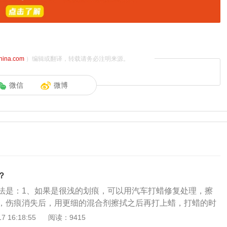
china.com
）编辑或翻译，转载请务必注明来源。
微信
微博
？
法是：1、如果是很浅的划痕，可以用汽车打蜡修复处理，擦
，伤痕消失后，用更细的混合剂擦拭之后再打上蜡，打蜡的时
蜡；2、将牙膏挤出少许涂抹在划痕上，然后再慢慢擦拭，牙
 16:18:55
阅读：9415