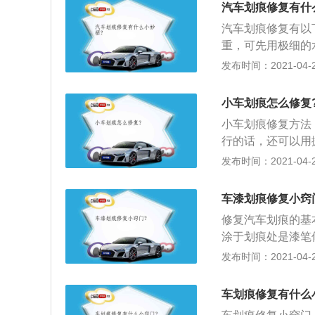
时针一个方向抹。
汽车划痕修复有什
亮，这样基本就解
汽车划痕修复有以
度划痕处，然后用
重，可先用极细的
气对车漆伤处的侵
打磨。等完全擦净
发布时间：2021-04-28
都会抛光试试，对
2、之后，如果车
也没必要，建议大
平，在底漆之上把
用前要先将补漆笔
小车划痕怎么修复
笔进行上色处理；
了之后，再打一些
小车划痕修复方法
或者不醒目处的伤
较大的刮伤或者划
行的话，还可以用
时防锈：还有就是
眉部位是工程塑料
漆，就要做局部补
发布时间：2021-04-28
轻轻抹圆圈涂在划
就需要补漆，要是
补漆中心；3、他
轻划痕印记，也可
笔或自喷漆自己解
涂，修补漆干燥速
色车漆，效果最为
车漆划痕修复小窍
要到4S店处理，
迹。
行汽车全面保养的
修复汽车划痕的基
涂于划痕处是漆笔
2、喷涂法，采用
发布时间：2021-04-28
间太长；3、电脑
技术，这是一种快
车划痕修复有什么
经过特殊溶剂处理