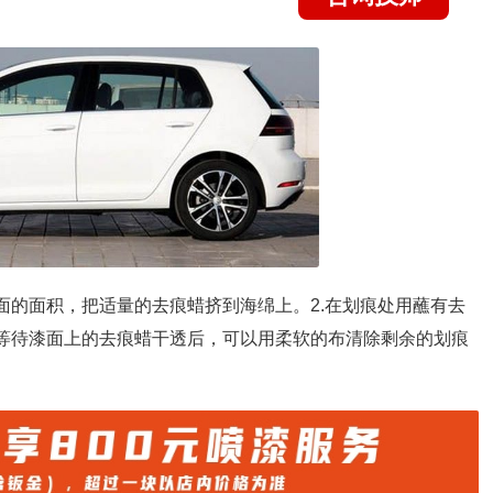
漆面的面积，把适量的去痕蜡挤到海绵上。2.在划痕处用蘸有去
.等待漆面上的去痕蜡干透后，可以用柔软的布清除剩余的划痕