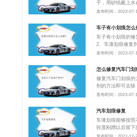
干，用砂纸蘸上水
在抹布上，不断地
发布时间：2023-07-17
在抹布上，不断地
净，将牙膏挤到湿
车子有小划痕怎么
指甲油来修复，划
车子有小划痕的修
2、车漆划痕修复
可以把风油精倒在
发布时间：2023-07-17
在于汽车表层漆面
漆面，然后再结合
怎么修复汽车门划
失，但抛完的车漆
修复汽车门划痕的
剂的方法即可去除
没有伤到汽车底漆
发布时间：2023-07-17
mm，可通过填补
面涂层铁锈、焊渣
汽车划痕修复
并重复喷漆、晾干
车漆划痕能够按照
轻度剐蹭以后留下
一下就消除了；但
发布时间：2022-12-20