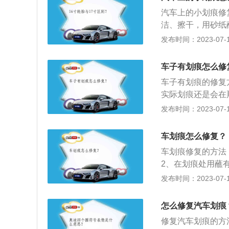
划痕上多了透明的
汽车上的小划痕修
3、补漆笔：同样
洁、擦干，用砂纸
车漆划痕修复剂：
可乐倒在抹布上，
发布时间：2023-07-17
不过只能修复轻微
出一点在抹布上，
清洁干净，将牙膏
车子有划痕怎么修
5、通过指甲油来
车子有划痕的修复
实际划痕还是会在
个简单的填补效果
发布时间：2023-07-17
的一种膏状修复剂
要注意的是，日常
车划痕怎么修复？
失，如果已经露出
车划痕修复的方法
2、在划痕处用蘸
面上的去痕蜡干透
发布时间：2023-07-17
下是伤到车漆，但
注意颜色与车身颜
怎么修复汽车划痕
用水砂纸磨平，用
修复汽车划痕的方