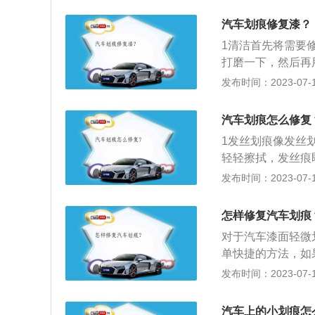
膏里面有很细小的
的补漆笔，使用前
汽车划痕修复漆？
将划痕的区域清洁
1清洁首先将需要
注意力度，不要磨
打磨一下，然后再
补土将有凹坑的地
发布时间：2023-07-17
汽车划痕怎么修复
1发丝划痕像发丝
轻轻擦拭，发丝痕
锈效果的氧化中和
发布时间：2023-07-17
怎样修复汽车划痕
对于汽车漆面轻微
单快捷的方法，如
身修复很难有很好
发布时间：2023-07-17
复：牙膏修复车漆
痕还是会有，并不
汽车上的小划痕怎