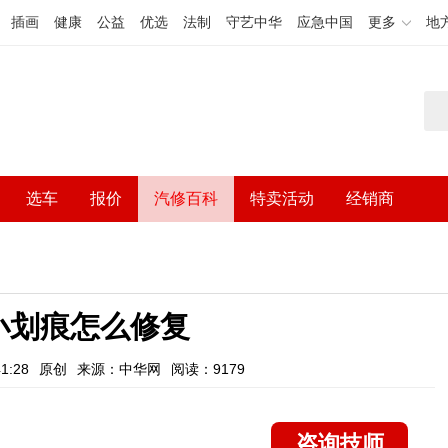
插画
健康
公益
优选
法制
守艺中华
应急中国
更多
地
选车
报价
汽修百科
特卖活动
经销商
小划痕怎么修复
1:28
原创
来源：中华网
阅读：9179
咨询技师