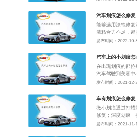
下显著的毛巾搓痕
轻度剐蹭的漆面损
汽车划痕怎么修复
做研磨剂，采用直
能够选用漆笔修复
得锃亮；还有一个
漆粘合力不足，易
柔软的棉布抹几次
漆面伤害范围过大
发布时间：2022-10-31
纸打磨，自己准备
况下，能够用牙膏
水，将划痕处打磨
微弄湿，并将牙膏
把铁皮磨出来了。
汽车上的小划痕怎
痕和某些刮擦残余
的话，那么最好的
在出现划痕的部位
擦时残余的对方漆
主也是需要特别注
汽车驾驶到美容中
太深就不太好解决
剂，在涂抹的时候
漆表面没有太大差
发布时间：2021-12-21
一类材料。假如车
脑调漆并采用新工
漆和车体，如果汽
锈的。办法是，先
颜色调配准确，修
容，可以消除故障
了。冰镇可乐来修
车有划痕怎么修复
好地融合，达到最
采用不同性质的美
心又无法接纳。这
微小划痕通过打蜡
生。一般需要合理
地方擦洗。这般多
修复；深度划痕：
的美容包括汽车清
这般反复，这般多
损伤了漆面表层，
发布时间：2021-11-10
各个部位进行针对
高，但可乐大家都
决。可以先选用划
新，有效延长汽车