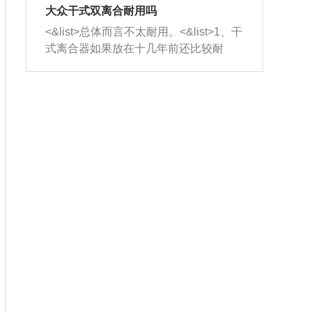
室，最后形成废气排出，就可以让三元
无法制作，需要将车辆送到修理厂或4s
造成烧机油。<&list>3、机油粘度。使用
大众干式双离合耐用吗
催化器得到清洗，排气管堵塞的情况就
店；<&list>2.车辆半轴套管防尘罩破
机油粘度过小的话，同样会有烧机油现
<&list>总体而言不太耐用。<&list>1、干
能够得到解决。
裂，破裂后会出现漏油现象，使半轴磨
象，机油粘度过小具有很好的流动性，
式离合器如果放在十几年前还比较耐
损严重，磨损的半轴容易损坏，产生异
容易窜入到气缸内，参与燃烧。<&list>
用，但是由于现在的汽车发动机动力输
响；<&list>3.稳定器的转向胶套和球头
4、机油量。机油量过多，机油压力过
出越来越高，使得干式离合器散热不足
老化，一般是使用时间过长造成的。解
大，会将部分机油压入气缸内，也会出
的缺陷也逐渐暴露出来。<&list>2、由于
决方法是更换新的质量好的转向橡胶套
现烧机油。<&list>5、机油滤清器堵塞：
干式双离合的工作环境暴露在空气中，
和球头。
会导致进气不畅，使进气压力下降，形
而离合器的散热也是通离合器罩上面的
成负压，使机油在负压的情况下吸入燃
几个小孔来进行散热。但是在行驶过程
烧室引起烧机油。<&list>6、正时齿轮或
中变速箱需要换挡，就不得不使得离合
链条磨损：正时齿轮或链条的磨损会引
器频繁工作。<&list>3、长时间的低速行
起气阀和曲轴的正时不同步。由于轮齿
驶以及过于频繁的启停，导致离合器的
或链条磨损产生的过量侧隙，使得发动
温度不断升高，而低速行驶时空气流动
机的调节无法实现：前一圈的正时和下
效率不高，无法将离合器中的热量有效
一圈可能就不一样。当气阀和活塞的运
的带走，导致离合器内部的温度不断升
动不同步时，会造成过大的机油消耗。
高，加速离合器的磨损。
解决方法：更换正时齿轮或链条。<&list
>7、内垫圈、进风口破裂：新的发动机
设计中，经常采用各种由金属和其他材