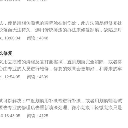
，假如不行的话需要按照维修店师傅或4s店的建议进行修补。
伤部位是在面漆的表层，能够通过打蜡完全修，涂抹一点粗蜡
线擦拭，随后再打上蜡，这样，剐蹭部位不但恢复原貌，还变
法，便是用相仿颜色的漆笔涂在刮伤处，此方法简易但修复处
更省钱的方法是用牙膏作为研磨剂，轻轻涂在划痕处，随后用
脱落而无法持久。选用传统补漆的办法来修复刮痕，缺陷是对
下来，不但减轻划痕，还能避免空气对车漆伤处的侵蚀。水砂
，修复的时间过大，实际效果并非特别好。如果是小刮痕的情
 13:00:04
阅读：4848
一张砂纸，先将有划痕的区域清洁干净，擦干，随后用砂纸沾
擦除去轻度刮痕，用干净的水清理刮痕并风干，随后将毛巾略
平整，磨平的时候要特别注意力度，不要磨太长时间，不然就
涂在毛巾上，用劲擦洗刮痕。通常只需略微一擦洗，浅部的刮
使用镀膜剂，相信很多车主都有听说，假如汽车漆面有了擦伤
么修复
的漆面印痕都是会被马上擦走。这类办法在解决与其余车子刮
修复方法之一大概就是使用镀膜剂了，不过即使操作很简单车
采用去痕蜡的海绵反复打圈擦拭，直到划痕完全消除，或者将
面时，实际效果立即见效，大多数都能擦得干干净净，但刮痕
意的，车主需要使用与车身颜色一样或是极为相似颜色的镀膜
心由专业的人员进行维修，修复的效果会更加好，和原来的车
了。还能够用指甲油来修复。是因为指甲油和车辆的漆料是同
要特别注意整个车身的均匀处理。电脑调漆喷涂法，是结合电
异。汽车打蜡是汽车美容的传统项目，打蜡可以保护汽车的车
 12:54:05
阅读：4609
辆表面有尤其深的刮痕，在刮痕上涂层指甲油能够避免刮痕生
艺方法的深划痕修补技术，这是一种快速的技术修复，但要求
车有轻微的刮痕，通过打蜡是可以遮盖的。定期进行汽车美
清理洁净刮痕的位置，随后将指甲油涂上，待风干过后就可以
补的面积尽量缩小，再历经特殊溶剂处理后，能使新旧面漆更
隐患。汽车美容是指对汽车各个部位不同部件所需的保养条件
复。有一些朋友感觉刮痕小，不愿去车辆店维修，但不弄，内
佳附着。
容护理用品，对汽车进行保养护理，汽车的美容行业随之诞
时候就可以买一瓶可乐，倒出一丢丢在毛巾上，不停的在刮痕
就可以解决；中度划痕用补漆笔进行补漆，或者用划痕蜡尝试
制定汽车的保养周期，使汽车可以保持良好的技术状况。汽车
擦几回后，就会看到刮痕的印痕慢慢变轻了，已难再看到了。
要去专业的修理店去重新喷漆处理。微小划痕：轻微划痕只是
洗，汽车翻新等美容服务，通过使用优质的养护产品，对汽车
擦几回的实际效果就会更棒。去汽车4S店补漆，花销实在是
对漆面损伤较小，修复起来也比较方便，通过打蜡就可以解
 16:43:05
阅读：4125
性的美容，通过高科技的手段，使汽车在经过美容后焕然一
买得起，自个喝不了的，就恰好排上用场哦。
痕修复蜡，用打蜡海绵在划痕处进行研磨，记住要顺时针或逆
车漆的使用性和汽车的使用寿命。