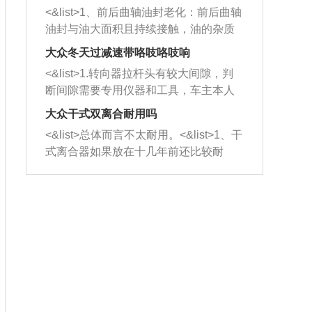
平底锅两耳，然后往左打半圈、一圈、
西取出来。但如果是因为积碳过多引起
<&list>1、前后曲轴油封老化：前后曲轴
一圈半的练习，往右同样也要打相同的
的堵塞，就需要将三元催化器泡在草酸
油封与油大面积且持续接触，油的杂质
圈数。 <&list>3、最后强调要反复练
中进行清洗。 <&list>3、也可以利用清
和发动机内持续温度变化使其密封效果
习，这样就可以形成肌肉记忆，在真实
大众冬天过减速带咯吱咯吱响
洗剂对堵塞的情况得到解决，将清洗剂
逐渐减弱，导致渗油或漏油。<&list>2、
驾驶车辆时，不需要记忆也能打好方
放在燃油箱中，与燃油混合后，车辆启
<&list>1.转向器拉杆头有较大间隙，判
活塞间隙过大：积碳会使活塞环与缸体
向。
动时，就可以和汽油一起进入到燃烧
断间隙需要专用仪器和工具，车主本人
的间隙扩大，导致机油流入燃烧室中，
室，最后形成废气排出，就可以让三元
无法制作，需要将车辆送到修理厂或4s
造成烧机油。<&list>3、机油粘度。使用
大众干式双离合耐用吗
催化器得到清洗，排气管堵塞的情况就
店；<&list>2.车辆半轴套管防尘罩破
机油粘度过小的话，同样会有烧机油现
<&list>总体而言不太耐用。<&list>1、干
能够得到解决。
裂，破裂后会出现漏油现象，使半轴磨
象，机油粘度过小具有很好的流动性，
式离合器如果放在十几年前还比较耐
损严重，磨损的半轴容易损坏，产生异
容易窜入到气缸内，参与燃烧。<&list>
用，但是由于现在的汽车发动机动力输
响；<&list>3.稳定器的转向胶套和球头
4、机油量。机油量过多，机油压力过
出越来越高，使得干式离合器散热不足
老化，一般是使用时间过长造成的。解
大，会将部分机油压入气缸内，也会出
的缺陷也逐渐暴露出来。<&list>2、由于
决方法是更换新的质量好的转向橡胶套
现烧机油。<&list>5、机油滤清器堵塞：
干式双离合的工作环境暴露在空气中，
和球头。
会导致进气不畅，使进气压力下降，形
而离合器的散热也是通离合器罩上面的
成负压，使机油在负压的情况下吸入燃
几个小孔来进行散热。但是在行驶过程
烧室引起烧机油。<&list>6、正时齿轮或
中变速箱需要换挡，就不得不使得离合
链条磨损：正时齿轮或链条的磨损会引
器频繁工作。<&list>3、长时间的低速行
起气阀和曲轴的正时不同步。由于轮齿
驶以及过于频繁的启停，导致离合器的