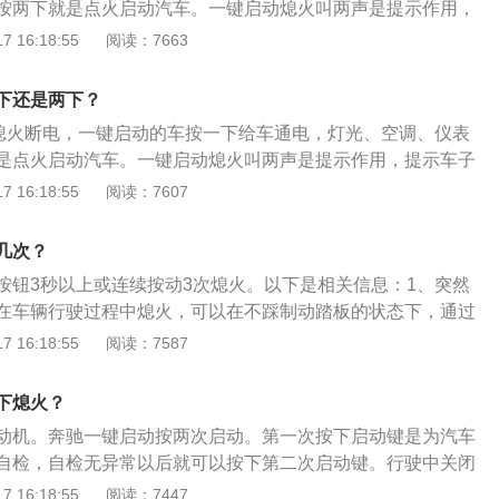
按两下就是点火启动汽车。一键启动熄火叫两声是提示作用，
需要有专业的安装人员以便改装顺利实现其各种功能，涉及汽
防盗状态，这个是正常现象。以下是一键启动汽车打不着火原
 16:18:55
阅读：7663
特殊处理。奥迪a6一键启动的位置：奥迪a6的一键启动开关在
、方向盘锁死：方向盘锁死是一种防盗功能。当汽车熄火后，
速杆前面。具体启动发动机的步骤：按下一键启动键；踩下刹
态向一个方向旋转一定角度，方向盘就会进行锁死。在方向盘
车辆；将变速杆置于P挡位置；再次按下一键启动键；仪表板
下还是两下？
启动功能就不能起作用。需要左右转动方向盘同时按下发动机
明车辆已经启动。
熄火断电，一键启动的车按一下给车通电，灯光、空调、仪表
张力解开方向盘锁。２、智能钥匙没电：当车辆的智能钥匙没
是点火启动汽车。一键启动熄火叫两声是提示作用，提示车子
功率低，会导致车内的感应器感应困难，这时候一键启动就无
，这个是正常现象。以下是一键启动汽车打不着火原因的扩展
 16:18:55
阅读：7607
锁死：方向盘锁死是一种防盗功能。当汽车熄火后，将方向盘
方向旋转一定角度，方向盘就会进行锁死。在方向盘锁死状态
几次？
就不能起作用。需要左右转动方向盘同时按下发动机一键启动
按钮3秒以上或连续按动3次熄火。以下是相关信息：1、突然
方向盘锁。２、智能钥匙没电：当车辆的智能钥匙没电时，钥
在车辆行驶过程中熄火，可以在不踩制动踏板的状态下，通过
会导致车内的感应器感应困难，这时候一键启动就无法完成点
空档)位置并按下一键启动按钮来重新起动发动机。2、电量不
 16:18:55
阅读：7587
匙电池电量不足或智能钥匙不能正常工作时，应及时更换电
，可通过机械钥匙打开车门，将智能钥匙插进智能钥匙锁筒启
下熄火？
动机。奔驰一键启动按两次启动。第一次按下启动键是为汽车
自检，自检无异常以后就可以按下第二次启动键。行驶中关闭
驶过程中发生紧急情况时，可以通过按下发动机起动/停止按钮
 16:18:55
阅读：7447