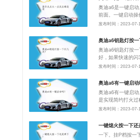
变速杆挂入N（空
奥迪a6是一键启
前面。一键启动操
变速杆置于P档位
发布时间：2023-07-17
经启动。奥迪A6
配备一体式的大灯，
奥迪a6钥匙灯按
D前大灯和雕刻的
奥迪a6钥匙灯按
条，该车从尾部看
好，如果快速的闪
键，四个车窗会一
发布时间：2023-07-17
不是默认开启，需
动没的原因：常见
奥迪a6有一键启动
来解决。如果是在
奥迪a6有一键启
远离这些地方以后
是实现简约打火过
控制。此外，若是
车钥匙锁头的位置
发布时间：2023-07-17
动保险丝等部位再
备来增加市场竞争
意义不大，与PK
一键熄火按一下还
键启动厂家已经在
一下。挂P档按一
场需求逐渐上升，