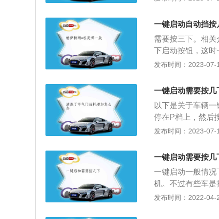
3秒以上或连续按
的注意事项：1、
一键启动自动挡按
通过按下发动机起
需要按三下。相关介
到ACC状态。2
下启动按钮，这时
在不踩制动踏板的
检后，踩下刹车，
发布时间：2023-07-17
停止按钮来重新起
车辆自检呢？原因
动润滑油泵，启动
一键启动需要按几
器（压力，温度，
以下是关于车辆一
路里的信号灯显示
停在P档上，然后
会同时启动。发动
响电源。按第一次
发布时间：2023-07-17
没有润滑到要运转
按一下启动键，仪
电马达强制带动，
压，然后选择挂前
一键启动需要按几
车玻璃可以升降。
一键启动一般情况
将直接断电。
机。不过有些车是
去按的结果还是不
发布时间：2022-04-27
灯光等等。如果汽
是点火发动机了，