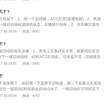
动3次关闭发动机，此时电源转换到ACC状态。以下是一键启动
行驶中关闭发动机：在车辆行驶过程中发生紧急情况时，可以
几下？
动/停止按钮3秒以上或连续按动3次关闭发动机，此时电源转换
绍如下：1、按一下启动键，ACC灯亮(接通电路)；2、再按
、行驶中起动发动机：如果发动机在车辆行驶过程中熄火，可以
一键启动按钮成绿色状态，车辆进行自检；3、当车辆完成自
状态下，通过将变速杆挂入N（空档）位置并按下发动机起动/
第三次按下一键启动按钮，这时才正式启动车辆。为什么要让
 16:18:55
阅读：6061
动发动机。
如下：1、自检就是在发动机没启动之前，首先启动ECU，启
燃油泵的过程。并且在ECU启动后，将分布在车子各处的传感
下？
转速，电流，电压）信号检索一遍，自检若有问题就用报警电
键启动的相关步骤：1、首先上车系好安全带，观察档位是否
出来；2、不经自检就是启动车辆，车辆的油泵、发动机同时
按下一键启动按钮，此时ACC灯亮起，仪表盘不亮，仅链接音
机的燃油压力还没到达电磁阀口，润滑油还在油底壳里待着，
时仅是通电状态，部分多媒体系统功能可以使用。2、然后再
 16:18:55
阅读：5981
的机件部位，控制发动机运转的电脑还在启动中，发动机就被
表盘亮起，车辆会进行自检，稍等5~10秒，等油泵产生足够油
会影响车辆使用寿命。
进挡（D档）或者倒挡（R档）。按第二次时空调、压缩机、汽
下
3、踩刹车，松手刹，加油即可正常行驶，若第三次不踩刹车
下是按两下，按的第一下是要开启电源，第二下是要点火发动
按住一键启动2秒后就会自动点火了。一键启动在不同情况下
一样的。第一，在车上的话，只按一下就是启动汽车的电源和
 15:55:06
阅读：4767
车电源是在踩刹车的情况下开启的话，那么再按一下启动键就
在不踩刹车的情况下按一下启动按钮就是要关闭发动机。如果