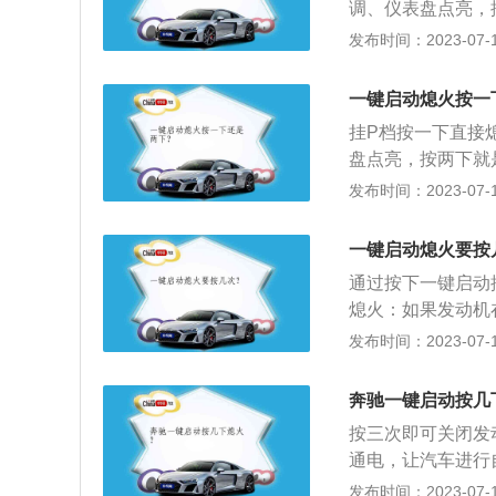
调、仪表盘点亮，
成为大众化产品，
提示车子已经处于
发布时间：2023-07-17
车电子防盗还需要
因的扩展资料：1
空调面板下面，变
将方向盘从回正状
车踏板，准备启动
一键启动熄火按一
锁死状态下，一键
的转速表转动，证
挂P档按一下直接
一键启动按钮释放
盘点亮，按两下就
电时，钥匙的发射
已经处于防盗状态
发布时间：2023-07-17
法完成点火。
资料：1、方向盘
从回正状态向一个
一键启动熄火要按
下，一键启动功能
通过按下一键启动
按钮释放张力解开
熄火：如果发动机
匙的发射功率低，
将变速杆挂入N(
发布时间：2023-07-17
火。
足：如果当智能钥
池，如须使用车辆
奔驰一键启动按几
动发动机。
按三次即可关闭发
通电，让汽车进行
发动机，在车辆行
发布时间：2023-07-17