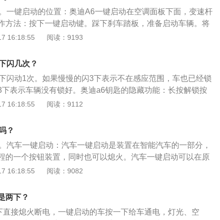
档）位置并按下发动机起动/停止按钮来重新起动发动机。
动。一键启动的位置：奥迪A6一键启动在空调面板下面，变速杆
作方法：按下一键启动键。踩下刹车踏板，准备启动车辆。将
置。再次按下一键启动键。仪表板的转速表转动，证明车辆已
 16:18:55
阅读：9193
外观：外观方面，前脸则是采用网格式近期格栅的设计，而且还
竟然还拥有极其稀有的cavial的绿色车漆，时尚的矩阵式LE
一下闪几次？
引擎盖而显得更加庄重。由于尾灯的设计和连接它们的镀铬
一下闪动1次。如果慢慢的闪3下表示不在感应范围，车也已经锁
上去也特别有吸引力。
3下表示车辆没有锁好。奥迪a6钥匙的隐藏功能：长按解锁按
起降下；长按锁车按键，四个车窗会一同升起。不过这个功能
 16:18:55
阅读：9112
要在多媒体系统中驾驶辅助那里设置后才能使用。汽车钥匙启
的原因是汽车钥匙电池电量不够，这种情况下需要更换蓄电池
吗？
机场或是无线电发射台附近按钥匙以后没有反应，可以将车辆
动。汽车一键启动：汽车一键启动是装置在智能汽车的一部分，
再重新试一下，很有可能是因为信号干扰才影响到汽车钥匙的
程的一个按钮装置，同时也可以熄火。汽车一键启动可以在原
启动的时候钥匙插进去以后没反应，最好检查启动继电器、启
改装，也可以独立面板改装。现在很多汽车已经有这个智能设
 16:18:55
阅读：9082
尝试一下。
力，无论是高低配置的车辆都可以安装，只是单独的一键启动
E智能系统配合使用会显示智能改装的必要性。国内生产智能一
是两下？
100家左右。大部分是从生产防盗器的厂家转型而来，随着市
下直接熄火断电，一键启动的车按一下给车通电，灯光、空
一键启动逐渐成为汽车的必装设备，产品价格逐渐回落，渐渐