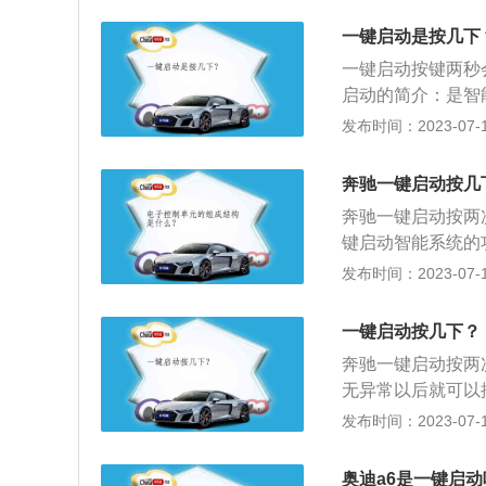
汽车熄火。
注意事项：1、当
一键启动是按几下
正常开锁时，可通
一键启动按键两秒
锁；2、当车辆行
启动的简介：是智
3秒以上或连续按
的车是按两下，第
发布时间：2023-07-17
过程中发动机熄火
键启动按键两秒会
下发动机启动或停
源。当发动机未发
奔驰一键启动按几
油压力达到正常时（
奔驰一键启动按两
动发动机时，机油
键启动智能系统的
象。 一键启动的
动、一键熄火、行
发布时间：2023-07-17
点：在车主走近车
门锁会自动上锁进
一键启动按几下？
用车。
奔驰一键启动按两
无异常以后就可以
发动机：在车辆行
发布时间：2023-07-17
3秒以上或连续按
机：如果发动机在
奥迪a6是一键启动