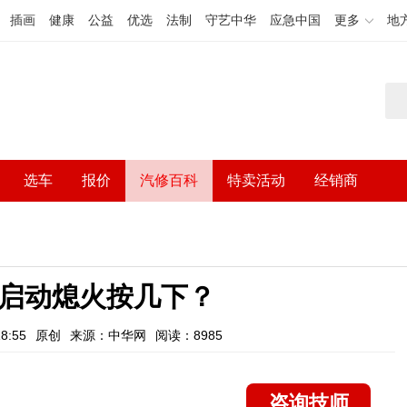
插画
健康
公益
优选
法制
守艺中华
应急中国
更多
地
选车
报价
汽修百科
特卖活动
经销商
键启动熄火按几下？
8:55
原创
来源：中华网
阅读：8985
咨询技师