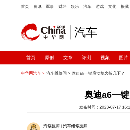
首页
资讯
军事
财经
娱乐
汽车
游戏
文化
援藏
汽车
首页
原创
文章
评测
视频
图片
中华网汽车＞
汽车维修间 >
奥迪a6一键启动熄火按几下？
奥迪a6一
发布时间：2023-07-17 16:1
汽修技师
|
汽车维修技师