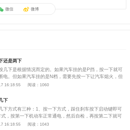
微信
微博
下还是两下
按几下是根据情况而定的。如果汽车挂的是P挡，按一下就可
断电。但如果汽车挂的是N档，需要先按一下让汽车熄火，但
需要调整汽车档位至P档后，再按一下才可断电。但是如果车
 16:18:55
阅读：1060
现紧急情况，这时候可以按下一键启动按钮连续三秒以上，发
车电源转换到ACC状态。所以，在发生紧急情况时可以采用以
几下
动，避免伤害的发生。一键启动熄火正确步骤：首先踩住刹
几下方式有三种：1、按一下方式，踩住刹车按下启动键即可
汽车档位挂至N档，拉紧手刹。然后再松开脚刹，但是电源不
方式，按第一下机动车正常通电，然后自检，再按第二下就可
车在手刹的作用下可以完全停稳后，继续踩住脚刹，再将汽车
下时需踩刹车）；3、按三下方式，按第一下机动车正常通
 16:18:55
阅读：1043
这时候慢慢松开脚刹，再按下一键启动按钮，电源就会关闭，
车自检，再按第三下就可以发动车辆（第三下时需踩刹车）。