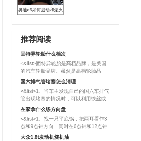
奥迪a6如何启动和熄火
推荐阅读
固特异轮胎什么档次
<&list>固特异轮胎是高档品牌，是美国
的汽车轮胎品牌。虽然是高档轮胎品
牌，但是中高低端的轮胎都有生产，这
国六排气管堵塞怎么清理
也是为了更好的开拓市场。
<&list>1、当车主发现自己的国六车排气
管出现堵塞的情况时，可以利用铁丝或
者是细棍，直接将杂物给取出来，如果
在家拿什么练方向盘
堵塞情况比较严重，也可以采取应急措
<&list>1、找一只平底锅，把两耳看作3
施。 <&list>2、直接利用木棍将所有的
点和9点钟方向，同时在6点钟和12点钟
杂物推到排气管里面的位置处，然后将
方向做一个标记。 <&list>2、双手握住
三元催化器拆解开，就可以将堵塞的东
大众1.8t发动机烧机油