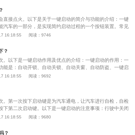
一键启动按钮处于ACC状态时，方向盘会自动开锁，如果不能
？
过左右转动方向盘同时按下一键启动按钮释放张力解开方向盘
会直接点火。以下是关于一键启动的简介与功能的介绍：一键
驶过程中遇到紧急情况时，可通过按一键启动按钮，长按2秒到
能汽车的一部分，是实现简约启动过程的一个按钮装置。常见
动三次关闭发动机，此时电源转化到ACC状态；3、车辆在行驶
一下是开启电源，第二下是点火发动机，有些车是直接按住一
 16:18:55
阅读：9746
，车主可在不踩刹车的状态下，通过变速杆挂入N挡位置并按
直接点火。注意，点火时必须踩刹车，不然按第二下是关闭电
止按钮重新启动发动机。
动时，机油压力开关接通，点亮提示灯，当发动机启动后，机
下？
3.0Kpa左右)通过机油的压力是压力开关断开。所以，当未启
次。以下是一键启动作用及优点的介绍：一键启动的作用：一
指示灯应常亮，启动发动机后，只是灯熄灭这是正常的现
功能是：自动开锁、自动关锁、自动关窗、自动防盗、一键启
功能：避免了丢钥匙、找钥匙的烦恼。
车前自动关锁、停车熄火时自动开锁、开后箱。一键启动的优
 16:18:55
阅读：9692
辆大概3米，门锁会自动打开，解除防盗；当车主离开车辆，
入防盗状态；当车主进入车辆，只需按启动按钮即可，免钥匙
次。第一次按下启动键是为汽车通电，让汽车进行自检，自检
按下第二次启动键。以下是一键启动的注意事项：行驶中关闭
驶过程中发生紧急情况时，可以通过按下发动机起动/停止按钮
 16:18:55
阅读：9680
动3次关闭发动机，此时电源转换到ACC状态。行驶中起动发动
车辆行驶过程中熄火，可以在不踩制动踏板的状态下，通过将
吗？