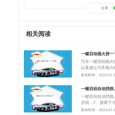
分享：
相关阅读
一键启动熄火按一
汽车一键启动熄火
以直接让汽车熄火
此时车辆不断电，
发布时间：2023-07-17
辆在驾驶的时候出
动机就会关闭，汽
一键启动自动挡按
上操作进行紧急制
一键启动自动挡按
车，将车停稳后把
启动；2、按两下
要关闭，确认好汽
以发动车辆（第二
发布时间：2023-07-17
档位拉到P档上。
电，按第二下机动