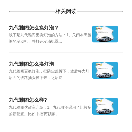
相关阅读
九代雅阁怎么换灯泡？
以下是九代雅阁更换灯泡的方法：1、关闭本田雅
阁的发动机，并打开发动机罩...
九代雅阁怎么换灯泡
九代雅阁更换灯泡，把防尘盖拆下，然后将大灯
后面的线路插头拔下来，之后逆...
九代雅阁怎么样?
九代雅阁这款车介绍：1、九代雅阁采用了比较多
的新配置。比如中控双彩屏，...