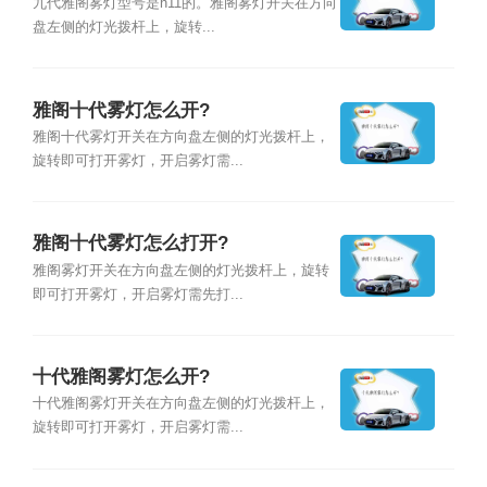
九代雅阁雾灯型号是h11的。雅阁雾灯开关在方向
盘左侧的灯光拨杆上，旋转...
雅阁十代雾灯怎么开?
雅阁十代雾灯开关在方向盘左侧的灯光拨杆上，
旋转即可打开雾灯，开启雾灯需...
雅阁十代雾灯怎么打开?
雅阁雾灯开关在方向盘左侧的灯光拨杆上，旋转
即可打开雾灯，开启雾灯需先打...
十代雅阁雾灯怎么开?
十代雅阁雾灯开关在方向盘左侧的灯光拨杆上，
旋转即可打开雾灯，开启雾灯需...