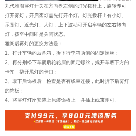
九代雅阁雾灯开关在方向盘左侧的灯光拨杆上，旋转即可
打开雾灯，开启雾灯需先打开小灯。灯光拨杆上有小灯、
示宽灯、近光灯、大灯，上下波动可开启车辆的左右转向
灯，拨至中间即是关闭状态。
雅阁后雾灯的更换方法是：
1、打开车辆的后备箱，拆下行李箱两侧的固定螺丝；
2、再分别松下车辆后轮轮眉的固定螺丝，撬开车底下方的
卡扣，撬开尾灯的卡口；
3、取下后饰板后，检查是否有线束连接，此时拆下后雾灯
的饰板；
4、将雾灯灯座安装上原装饰板上，并插上线束即可。