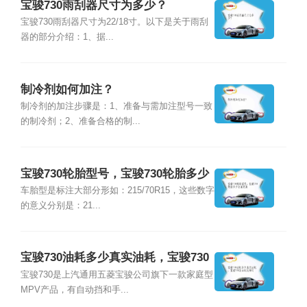
宝骏730雨刮器尺寸为多少？
宝骏730雨刮器尺寸为22/18寸。以下是关于雨刮
器的部分介绍：1、据...
制冷剂如何加注？
制冷剂的加注步骤是：1、准备与需加注型号一致
的制冷剂；2、准备合格的制...
宝骏730轮胎型号，宝骏730轮胎多少
公里更换
车胎型是标注大部分形如：215/70R15，这些数字
的意义分别是：21...
宝骏730油耗多少真实油耗，宝骏730
发动机故障灯
宝骏730是上汽通用五菱宝骏公司旗下一款家庭型
MPV产品，有自动挡和手...