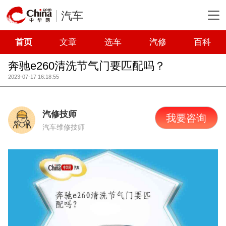
汽车
首页
文章
选车
汽修
百科
奔驰e260清洗节气门要匹配吗？
2023-07-17 16:18:55
汽修技师
我要咨询
汽车维修技师