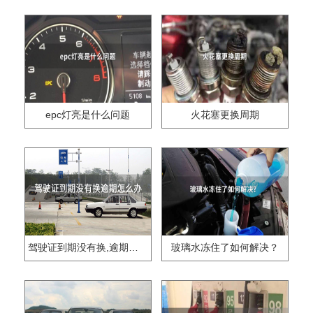
epc灯亮是什么问题
火花塞更换周期
驾驶证到期没有换,逾期怎么办??
玻璃水冻住了如何解决？