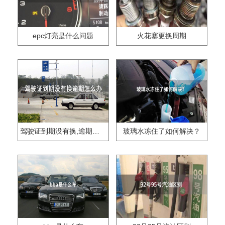
epc灯亮是什么问题
火花塞更换周期
驾驶证到期没有换,逾期怎么办??
玻璃水冻住了如何解决？