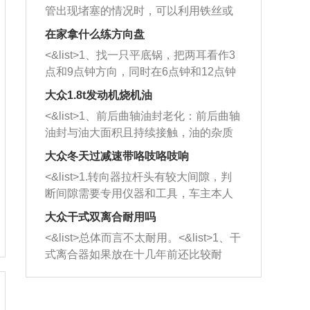
管出现堵塞的情况时，可以利用铁丝或
者是细棍，直接将杂物给取出来，如果
在家拿什么练方向盘
堵塞情况比较严重，也可以采取应急措
<&list>1、找一只平底锅，把两耳看作3
施。 <&list>2、直接利用木棍将所有的
点和9点钟方向，同时在6点钟和12点钟
杂物推到排气管里面的位置处，然后将
方向做一个标记。 <&list>2、双手握住
三元催化器拆解开，就可以将堵塞的东
大众1.8t发动机烧机油
平底锅两耳，然后往左打半圈、一圈、
西取出来。但如果是因为积碳过多引起
<&list>1、前后曲轴油封老化：前后曲轴
一圈半的练习，往右同样也要打相同的
的堵塞，就需要将三元催化器泡在草酸
油封与油大面积且持续接触，油的杂质
圈数。 <&list>3、最后强调要反复练
中进行清洗。 <&list>3、也可以利用清
和发动机内持续温度变化使其密封效果
习，这样就可以形成肌肉记忆，在真实
大众冬天过减速带咯吱咯吱响
洗剂对堵塞的情况得到解决，将清洗剂
逐渐减弱，导致渗油或漏油。<&list>2、
驾驶车辆时，不需要记忆也能打好方
放在燃油箱中，与燃油混合后，车辆启
<&list>1.转向器拉杆头有较大间隙，判
活塞间隙过大：积碳会使活塞环与缸体
向。
动时，就可以和汽油一起进入到燃烧
断间隙需要专用仪器和工具，车主本人
的间隙扩大，导致机油流入燃烧室中，
室，最后形成废气排出，就可以让三元
无法制作，需要将车辆送到修理厂或4s
造成烧机油。<&list>3、机油粘度。使用
大众干式双离合耐用吗
催化器得到清洗，排气管堵塞的情况就
店；<&list>2.车辆半轴套管防尘罩破
机油粘度过小的话，同样会有烧机油现
<&list>总体而言不太耐用。<&list>1、干
能够得到解决。
裂，破裂后会出现漏油现象，使半轴磨
象，机油粘度过小具有很好的流动性，
式离合器如果放在十几年前还比较耐
损严重，磨损的半轴容易损坏，产生异
容易窜入到气缸内，参与燃烧。<&list>
用，但是由于现在的汽车发动机动力输
响；<&list>3.稳定器的转向胶套和球头
4、机油量。机油量过多，机油压力过
出越来越高，使得干式离合器散热不足
老化，一般是使用时间过长造成的。解
大，会将部分机油压入气缸内，也会出
的缺陷也逐渐暴露出来。<&list>2、由于
决方法是更换新的质量好的转向橡胶套