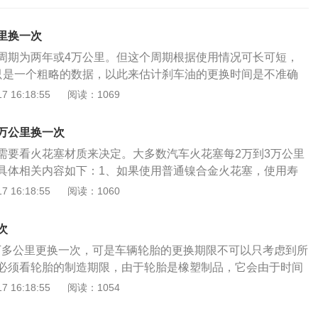
里换一次
周期为两年或4万公里。但这个周期根据使用情况可长可短，
只是一个粗略的数据，以此来估计刹车油的更换时间是不准确
们汽车的油况为准。刹车油的更换周期，各个品牌的车官方规
 16:18:55
阅读：1069
一样，这与刹车油的品牌以及车型有关，具体可参考汽车保养
都是液压制动系统。当我们用脚踩刹车踏板时，增压泵可以增
万公里换一次
泵将制动油从油箱中抽出，控制阀将制动油分配到各制动油管
需要看火花塞材质来决定。大多数汽车火花塞每2万到3万公里
，制动油将推动从动油缸中的活塞，使制动片摩擦制动盘，这
具体相关内容如下：1、如果使用普通镍合金火花塞，使用寿
最重要的一点是，刹车油不同于其他油，它有吸水性，长时间
辆行驶里程达到2万到3万公里更换。2、如果使用铂金火花
 16:18:55
阅读：1060
，可能会造成影响。刹车油的体积会随着温度的变化而变化。
行驶里程达到6万公里左右更换。3、如果使用铱金火花塞，一
罐上设有通气孔，从通气孔吸入的空气体含有水分或杂质，水
程达到8万公里左右更换。4、如果使用铱铂金火花塞，使用寿
或溶解。一旦发生这种情况，制动距离将延长，制动器将变
次
一般都是车辆行驶里程达到12万公里左右更换。如果在使用车
8万多公里更换一次，可是车辆轮胎的更换期限不可以只考虑到所
怠速期间有出现明显抖动、启动困难、动力不足、油耗量上升
必须看轮胎的制造期限，由于轮胎是橡塑制品，它会由于时间
要考虑是火花塞故障造成。建议及时检查，尽快更换全新的火
状况，一般轮胎产生老化的时间段在4-5年中间。换句话说，轮
 16:18:55
阅读：1054
机性能造成影响。建议平时用车时定期更换火花塞。火花塞是
行驶了2万多公里也需要更换轮胎，由于六年的时间轮胎早已
统中的重要部件，也是需要定期更换的易损件。