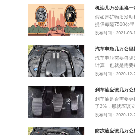
化了的轮胎如果不
机油几万公里换一
的使用年限判断标
假如是矿物质发动
下列是比较常见的
提倡每隔7500
胎的磨损程度，基
一次。发动机油对
发布时间：2021-03-16
记高度为1.6毫米
但起到润滑作用，
记高度为2.4毫
时，发动机油会在
差不多了，应及时
汽车电瓶几万公里
内的各个部件直接
分之薄的，非常容
汽车电瓶需要每隔
会加剧发动机的磨
胎是十分危险的，
计算，也就是需要
续运转，会影响到
导致胎面或是胎侧
没有电瓶汽车是无
发布时间：2020-12-27
一项性能也可能会
较大或者修补次数
供电的，并且电瓶
换，也可能会加剧
事了。特别是在高
油供给系统等都是
油，而且在每次更
刹车油应该几万公
大的几率会发生爆
了，那汽车的发动
滤芯功能作用是过
刹车油是否需要更
行，发电机运行时
时间后也可能会变
了3%，那就应该
瓶是一个易损件，
买，而且一定要选
含水量过高，会导
发布时间：2020-12-27
放电时，电瓶中的
下刹车油的含水量
液发生化学反应。
行驶稳定性和行驶
以电瓶是需要定期
防冻液应该几万公