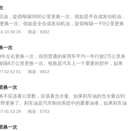
及时更换，那么发生交通事故的概率就会比较大。当然，轮胎
次
准远不止这些，要根据实际的使用情况来判断是否需要更换。
机油，提倡每隔5000公里更换一次。假如是半合成发动机油，
判断轮胎是否需要更换的方法：最直接的判断方法就是观察轮
公里更换一次。假如是全合成发动机油，提倡每隔一千0公里更换
本每个轮胎都会有设置一个磨损标记。一般轿车轮胎的磨损标
汽车的发动机来说是十分至关重要的，发动机油在发动机内不
 10:30:15
阅读：8302
(这个高度也是法定的轮胎最小沟槽深度)，载重轮胎上的磨损标
还起到清洁，密封，缓冲，防锈，散热的作用。 在发动机运转
米。如果发现磨损标记和胎面一样齐的话，就说明轮胎已经磨损得
发动机内各个部件表层形成一层油膜，这样子可以避免发动机
将其更换。轮胎一旦出现鼓包的话，那么受损部位的橡胶是十
换一次
接触造成摩擦。 假如发动机内的各个部件直接接触造成摩擦，
易出现漏气甚至直接爆胎的情况，要知道在汽车行驶时发生爆
3年左右更换一次，按照普通的家用车平均一年行驶2万公里来
损，也可能会影响到发动机过热。 假如发动机在过热状态下持
所以一定要及时更换。其次，如果轮胎之前出现过猛烈撞击，
每隔6万公里更换一次。电瓶是汽车上一个重要的部件，如果
发动机受到严重的损坏。 随着使用时间的添加，发动机油的每
有一条很深的裂痕，这时候也是需要进行更换的。如果扎孔比
法正常运行的。在没有启动发动机时，是电瓶给全车电子设备
 02:52:01
阅读：6812
下降，理所当然发动机油是需要定期更换的。 假如长时间不更
太多的话，是直接影响到行车安全的，这时候补胎已经无济于
也负责启动发动机。在启动发动机时，起动机，点火系统，燃
发动机的磨损。 提倡小伙伴们在平时用车时定期更换发动机
速行驶的时候，轮胎的压强很高，若长时间行驶的话，具有很
需要运行的，这些系统的运行是离不开电的。如果电瓶没电
换发动机油时基本都要将发动机油滤芯一块更换掉。 发动机油
里换一次
胎的状况，需及时更换。
机是无法启动的。在启动发动机后，发动机会带动发电机运
滤发动机油的，假如沒有发动机油滤芯，那发动机油用了一段
换不应该看公里数，应该看含水量。如果刹车油的含水量达到
可以给电瓶充电，并且可以给汽车上所有的电子设备供电。电
脏。 在购买发动机油和发动机油滤芯时，一定要从正规渠道购
立即更换了。刹车油是汽车制动系统中的重要油液，如果刹车油
随着充放电次数的增加，电瓶的性能也会不断降低。在充电和
大品牌的正品产品。
致制动力降低制动距离延长。建议大家在每次保养时都检测一
 01:53:29
阅读：5753
离子会在电解液中移动，部分离子在电解液中移动使会与电解
。刹车系统是汽车上一个重要的系统，这个系统关乎到汽车的
随着充放电次数的增加，电瓶中的离子数量也会不断减少，所
安全性。刹车系统主要是由真空助力泵，制动总泵，制动分
更换的。如果可以保持正确的用车习惯，那是可以有效延长电
里换一次