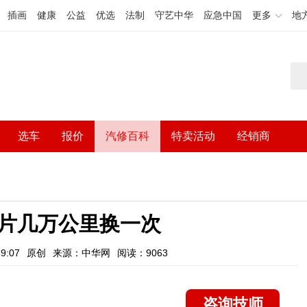
插画
健康
公益
优选
法制
守艺中华
应急中国
更多
地
选车
报价
汽修百科
特卖活动
经销商
片几万公里换一次
9:07
原创
来源：中华网
阅读：9063
咨询技师