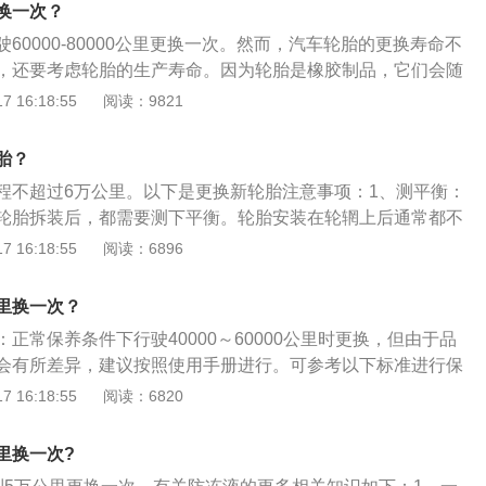
为常用的分辨轮胎是不是必须更换的方式:磨损水平:最立即的分
换一次？
胎的磨损水平，基本上每一个轮胎都是会有设定一个磨损标
60000-80000公里更换一次。然而，汽车轮胎的更换寿命不
胎的磨损标识高度为1.6mm(这一高度也是法律规定的轮胎最少
，还要考虑轮胎的生产寿命。因为轮胎是橡胶制品，它们会随
量轮胎上的磨损标识高度为2.4mm。假如发觉磨损标识和胎面一
老化。轮胎的老化时间一般在4-5年之间。换言之，即使在6年
 16:18:55
阅读：9821
轮胎早已磨损得差不多了，应立即将其更换。轮胎起包或裂缝:
公里，轮胎也应该更换，因为轮胎已经老化了6年。当然，还是需要
的话，那么损伤部件的橡胶制品是非常之薄的，非常容易发生
判断是否更换轮胎。如果不及时更换老化的轮胎，发生交通事
爆胎的状况，要清楚在车辆行驶时产生轮胎爆胎是十分凶险
胎？
。
即更换。次之，假如轮胎以前发生过猛烈撞击，造成胎面或是
程不超过6万公里。以下是更换新轮胎注意事项：1、测平衡：
裂缝，此刻也是必须开展更换的。
轮胎拆装后，都需要测下平衡。轮胎安装在轮辋上后通常都不
布重量，使用平衡机测试轮胎轮辋在运动情况下的平衡性，在
 16:18:55
阅读：6896
块配重，确保轮胎可以平顺行驶，避免抖动。2、要更换气门
更换新的气门嘴。因为气门嘴属于橡胶制品，时间长了是会有
里换一次？
新轮胎时，可能当时气门嘴不会有什么问题，但在新轮胎的使
正常保养条件下行驶40000～60000公里时更换，但由于品
可能会提前老化，造成安全隐患。3、检查胎压：注意经常检
会有所差异，建议按照使用手册进行。可参考以下标准进行保
过高或者过低，都会对行驶造成不好的影响。
塞在4万公里更换，普通的镍合金火花塞2万公里更换，铱金火
 16:18:55
阅读：6820
更换。判断火花塞是否损坏的方法：拆下火花塞观察，根据以下的
火花塞的使用状况。正常火花塞的绝缘体裙部及电极呈灰白
里换一次?
色。工作正常的火花塞其绝缘体裙部为赤褐色，电极间隙在0.8