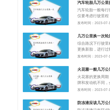
老化了。以下是较
汽车轮胎几万公里
辨办法便是观查轮
汽车轮胎一般每行驶
识。一般小汽车轮
仅要考虑行驶里程
管沟深层)，载重
着时间的增长自然
发布时间：2023-07-17
样齐得话，就表明
后行驶20000
轮胎一旦发生起包
根据实际使用情况
漏气乃至立即轮胎
几万公里换一次轮
故的概率会比较高
的，因此一定要立
综合路况下行驶里
胎侧有一条很深的
更换新胎，进行过
可能完全的均匀分
发布时间：2023-07-17
不平衡点使用平衡
嘴：更换新胎时需
火花塞一般几万公
老化问题。当换上
火花塞的更换周期：
用周期内，气门嘴
牌和发动机不同，
查胎压，避免压力
养更换：铂金火花
发布时间：2023-07-17
花塞6-8万公里
外观颜色观察判断
防冻液应该几万公
色、灰黄色或浅棕