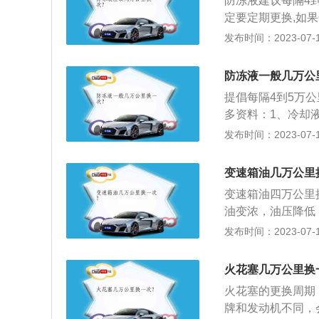
防冻液建议每隔4
-0.9mm之间
定要定期更换,如
损坏，清除油污和
这样会影响发动机
发布时间：2023-07-17
疤、黑色纹路、破
净,防冻液的全称
换新的火花塞，此
些），添加时应确
错或混合气浓，机
防冻液一般几万公
提倡每隔4到5万
多资料：1、冷却
却。2、水冷发动
发布时间：2023-07-17
时，水泵也可能会
循环时可以带走多
变速箱油几万公里
循环，另外一条是
变速箱油四万公里
行小循环，冷却液
油变浓，油压降低
机很快的升温。
导致部件快速磨损
发布时间：2023-07-17
命也会因此缩短。
装置寿命的作用，
火花塞几万公里换
条件下减少油品损
火花塞的更换周期：
手动变速箱油。
牌和发动机不同，