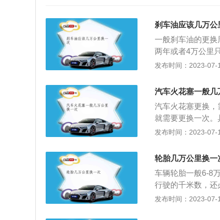
刹车油应该几万公
一般刹车油的更换
两年或者4万公里
的，具体应该以我
发布时间：2023-07-17
定的保养周期都不
手册。现在的汽车
汽车火花塞一般几
加制动力。制动总
汽车火花塞更换，
的制动分泵。之后
就需要更换一次。
就是刹车的原理。
命短，一般都是车
发布时间：2023-07-17
后可能会与水混合
塞，一般都是车辆
因此，刹车油储存
般都是车辆行驶里
分会被制动液吸收
轮胎几万公里换一
命长，性能稳定，
软。
车辆轮胎一般6-
辆的过程中，发现
行驶的千米数，还
等现象，此时就需
的提高而产生老化
发布时间：2023-07-17
花塞，以免对发动
胎六年了即便仅仅
汽车发动机点火系