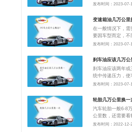
养更换：铂金火花
发布时间：2023-07-17
花塞6-8万公里
外观颜色观察判断
变速箱油几万公里
色、灰黄色或浅棕
在一般情况下，需
-0.9mm之间
要因车型而定，不
损坏，清除油污和
万公里以内更换。
发布时间：2023-07-17
疤、黑色纹路、破
前流畅，超过10
换新的火花塞，此
万，都必须是及时
错或混合气浓，机
刹车油应该几万公
入大修期。
刹车油应该两年或
统中传递压力，使
学作用，不受高温
发布时间：2023-07-17
车油长时间不换的
刹车，会腐蚀刹车
轮胎几万公里换一
里的皮碗和活塞磨
汽车轮胎一般6-
公里数，还需要看
而发生自然老化现
发布时间：2022-12-20
年了即使只是行驶