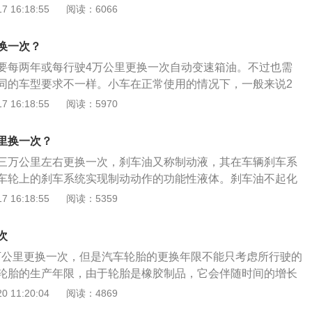
塞在4万公里更换，普通的镍合金火花塞2万公里更换，铱金火
 16:18:55
阅读：6066
更换。判断火花塞是否损坏的方法：拆下火花塞观察，根据以下的
火花塞的使用状况。正常火花塞的绝缘体裙部及电极呈灰白
换一次？
色。工作正常的火花塞其绝缘体裙部为赤褐色，电极间隙在0.8
要每两年或每行驶4万公里更换一次自动变速箱油。不过也需
，电极无烧损迹象。如果火花塞有油污或沉积物，火花塞本身并没有
同的车型要求不一样。小车在正常使用的情况下，一般来说2
沉积物后可以继续使用。如果火花塞损坏严重，顶端出现起
注意事项：如果一个时期以来，汽车挂挡明显生涩，大不如以
 16:18:55
阅读：5970
裂、电极熔化等现象，则应找出损坏的原因，排除故障后，更
0公里以后波箱噪音明显增加，这时不论跑的里程是2万还是6
外，如果火花塞呈现的是烟熏过的黑色，表明火花塞冷热型选
更换变速箱油。否则会加剧变速箱齿轮的摩擦，使爱车过早进
油上窜。
里换一次？
三万公里左右更换一次，刹车油又称制动液，其在车辆刹车系
车轮上的刹车系统实现制动动作的功能性液体。刹车油不起化
的影响，对金属和橡胶不会产生腐蚀、软化、膨胀的影响。刹
 16:18:55
阅读：5359
影响是：1、会使制动力下降，导致刹车管路中产生气阻影响
管路；2、导致防抱死刹车液压总成的内部阀门损坏、刹车泵
次
损，造成刹车油混浊。
8万公里更换一次，但是汽车轮胎的更换年限不能只考虑所行驶的
轮胎的生产年限，由于轮胎是橡胶制品，它会伴随时间的增长
象，一般轮胎发生老化的时间在4-5年之间。也就是说，轮胎6
 11:20:04
阅读：4869
了2万公里也要更换轮胎，因为6年的时间轮胎已经老化了。老