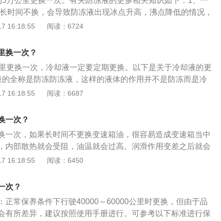
到5万公里更换一次。有关防冻液的更多相关知识如下：1、一
，电极无烧损迹象。如果火花塞有油污或沉积物，火花塞本身并没有
果长时间不换，会导致防冻液出现冰点升高，沸点降低的情况，
沉积物后可以继续使用。如果火花塞损坏严重，顶端出现起
的正常运行。2、在更换防冻液时，一定要将旧的防冻液放干
 16:18:55
阅读：6724
裂、电极熔化等现象，则应找出损坏的原因，排除故障后，更
是防冻冷却液。3、防冻液的有效期多为两年（个别产品会长一
外，如果火花塞呈现的是烟熏过的黑色，表明火花塞冷热型选
认该产品在有效期之内，过期防冻液会影响发动机运行。
油上窜。
里换一次？
公里更换一次，冷却液一定要定期更换。以下是关于冷却液的更
液的全称是防冻防冻液，这样的液体的作用并不是防冻而是冷
机是依靠冷却液在发动机内不断循环进行散热，在发动机工作
 16:18:55
阅读：6687
工作，这样子冷却液即可在发动机内循环，冷却液在发动机内
余的热量。3、冷却液在发动机内有两条循环路径，一条是大
换一次？
小循环，当发动机刚起动时温度相当低，这个时候冷却液会进
换一次，如果长时间不更换变速箱油，很容易造成变速箱当中
进行小循环的情况下不会经过散热器散热，这样子有利于发动
，内部散热就会受阻，油温就会过高。润滑作用变差之后就会
，变速箱内部零件因此会受到损坏，变速箱以及传动装置的寿
 16:18:55
阅读：6450
变速箱油是保持排挡系统清洁的油类用品，起到润滑延长传动
具有抗低温于低温时也能进行极有效的润滑效果，在严苛操作
一次？
失。根据变速箱结构的不同，变速箱油又分为自动变速箱油和
正常保养条件下行驶40000～60000公里时更换，但由于品
会有所差异，建议按照使用手册进行。可参考以下标准进行保