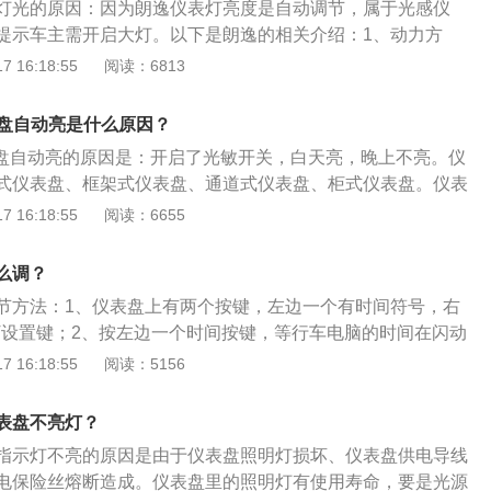
灯光的原因：因为朗逸仪表灯亮度是自动调节，属于光感仪
用木纹饰板；在仪表板、座椅和门扶手上则大量使用了小山羊
提示车主需开启大灯。以下是朗逸的相关介绍：1、动力方
、弧形设计的座椅和后座之间的操控台增添了豪华性。设计师
IDA朗逸采用的是源自Polo的1.6升发动机和源自大众新发动机
 16:18:55
阅读：6813
正是从内饰着手，着力打造“现代生活”的理念。
然吸气发动机，其性能上要比帕萨特搭载的老款2.0发动机先进
面：采用三幅运动方向盘、在高配车型上，侧气囊、天窗、打
表盘自动亮是什么原因？
雷达、蓝牙系统，带MP3功能的豪华影音系统都会配备。
仪表盘自动亮的原因是：开启了光敏开关，白天亮，晚上不亮。仪
式仪表盘、框架式仪表盘、通道式仪表盘、柜式仪表盘。仪表
后雾灯指示灯、内循环指示灯、仪表盘各指示灯、清洗液指示
 16:18:55
阅读：6655
、安全带指示灯、vsc指示灯、tcs指示灯、转向指示灯。朗
众集团发布的搭载1.2t、1.4t、1.5l三款发动机，匹配5速手动、
么调？
速双离合变速箱，4门5座、前置前驱的三厢紧凑型汽车。
节方法：1、仪表盘上有两个按键，左边一个有时间符号，右
ET设置键；2、按左边一个时间按键，等行车电脑的时间在闪动
T设置键；3、按一下SET是调整一下，长按SET设置键时间
 16:18:55
阅读：5156
朗逸是上海大众生产的一款轿车，其车载导航系统采用触摸屏
的操作方式，并具有MP3播放能力，兼顾USB、AUX、SD
表盘不亮灯？
便、功能强大，液晶屏幕采用折叠式设计。
指示灯不亮的原因是由于仪表盘照明灯损坏、仪表盘供电导线
电保险丝熔断造成。仪表盘里的照明灯有使用寿命，要是光源