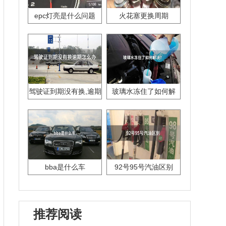
epc灯亮是什么问题
火花塞更换周期
驾驶证到期没有换,逾期
玻璃水冻住了如何解
怎么办??
决？
bba是什么车
92号95号汽油区别
推荐阅读