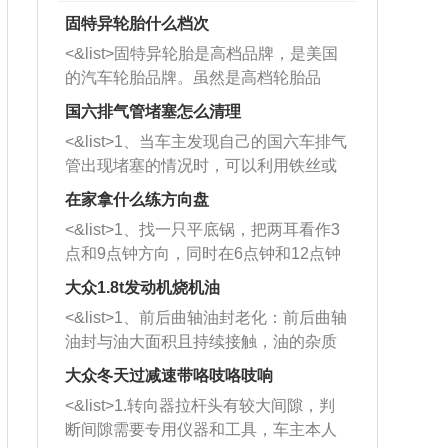
固特异轮胎什么档次
<&list>固特异轮胎是高档品牌，是美国
的汽车轮胎品牌。虽然是高档轮胎品
牌，但是中高低端的轮胎都有生产，这
国六排气管堵塞怎么清理
也是为了更好的开拓市场。
<&list>1、当车主发现自己的国六车排气
管出现堵塞的情况时，可以利用铁丝或
者是细棍，直接将杂物给取出来，如果
在家拿什么练方向盘
堵塞情况比较严重，也可以采取应急措
<&list>1、找一只平底锅，把两耳看作3
施。 <&list>2、直接利用木棍将所有的
点和9点钟方向，同时在6点钟和12点钟
杂物推到排气管里面的位置处，然后将
方向做一个标记。 <&list>2、双手握住
三元催化器拆解开，就可以将堵塞的东
大众1.8t发动机烧机油
平底锅两耳，然后往左打半圈、一圈、
西取出来。但如果是因为积碳过多引起
<&list>1、前后曲轴油封老化：前后曲轴
一圈半的练习，往右同样也要打相同的
的堵塞，就需要将三元催化器泡在草酸
油封与油大面积且持续接触，油的杂质
圈数。 <&list>3、最后强调要反复练
中进行清洗。 <&list>3、也可以利用清
和发动机内持续温度变化使其密封效果
习，这样就可以形成肌肉记忆，在真实
大众冬天过减速带咯吱咯吱响
洗剂对堵塞的情况得到解决，将清洗剂
逐渐减弱，导致渗油或漏油。<&list>2、
驾驶车辆时，不需要记忆也能打好方
放在燃油箱中，与燃油混合后，车辆启
<&list>1.转向器拉杆头有较大间隙，判
活塞间隙过大：积碳会使活塞环与缸体
向。
动时，就可以和汽油一起进入到燃烧
断间隙需要专用仪器和工具，车主本人
的间隙扩大，导致机油流入燃烧室中，