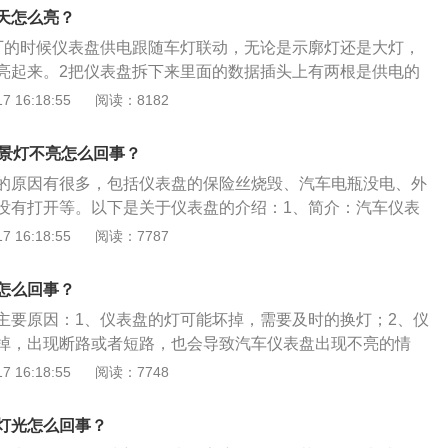
车门状态指示灯、安全带指示灯等。一般警示灯在驾驶员进行
天怎么亮？
例如安全带指示灯，当系上安全带后，安全带指示灯会熄灭。
厂的时候仪表盘供电跟随车灯联动，无论是示廓灯还是大灯，
要指示灯，例如发电机故障指示灯、变速箱故障指示灯等。这
亮起来。2把仪表盘拆下来里面的数据插头上有两根是供电的
很少会点亮，或者在启动发动机时，会点亮片刻后熄灭，假如
这两根线延长，接到钥匙开关的ACC档上去，只要钥匙一转
 16:18:55
阅读：8182
并且伴有警告声，表明车辆已经出现故障或者异常。
，就能点亮屏幕。
背景灯不亮怎么回事？
的原因有很多，包括仪表盘的保险丝烧毁、汽车电瓶没电、外
没有打开等。以下是关于仪表盘的介绍：1、简介：汽车仪表
统工作状况的装置。2、指示灯种类：冷却液液面警报灯、燃
 16:18:55
阅读：7787
器液面指示灯、充电指示灯、远近光变光指示灯、变速器挡位
死系统（ABS）指示灯、驱动力控制指示灯、安全气囊（SR
怎么回事？
主要原因：1、仪表盘的灯可能坏掉，需要及时的换灯；2、仪
掉，出现断路或者短路，也会导致汽车仪表盘出现不亮的情
盘的供电保险丝断掉，自然会出现不供电的现象，仪表盘也就
 16:18:55
阅读：7748
籁的相关介绍：1、配置方面。仅从配置上来看，中国市场的
后座空间，后排座做了额外的防噪声处理，空调和音响的控制加装
灯光怎么回事？
座椅还有按摩装置。2、内饰方面。具有现代生活品位的内