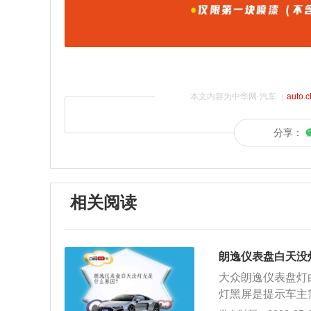
本文内容为中华网·汽车（
auto.
分享：
相关阅读
朗逸仪表盘白天没
大众朗逸仪表盘灯
灯黑屏是提示车主
走隧道变暗，意思