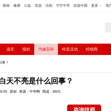
插画
健康
公益
优选
法制
守艺中华
应急中国
更多
地
选车
报价
汽修百科
特卖活动
经销商
回事？
白天不亮是什么回事？
8:55
原创
来源：中华网
阅读：8931
咨询技师