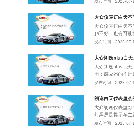
发布时间：2023-07-17
例如灯光信号灯、
灯：具有警示功能
大众仪表灯白天不
警示灯在驾驶员进
大众仪表灯白天不
全带指示灯会熄灭
触不好，也有可能
速箱故障指示灯等
坏：仪表盘是用于
发布时间：2023-07-17
点亮片刻后熄灭，
屏式仪表盘、框架
障或者异常。
车指示灯、车门状
大众朗逸plus白
液指示灯等。
大众朗逸plus
用：感应器的作用
灯，想关闭大灯，扭
发布时间：2023-07-17
启，无法关闭，出
覆盖东西在上面，
朗逸白天仪表盘会
线明暗度来判断，
大众朗逸仪表盘灯
灯黑屏是提示车主
走隧道变暗，意思
发布时间：2023-07-17
转向信号灯、驻车