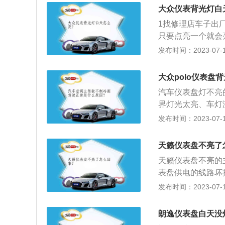
例如燃油指示灯、
大众仪表背光灯白
相应动作后熄灭，
1找修理店车子出
故障指示灯：最重
只要点亮一个就会
些故障指示灯平时
线路。3连接线把
发布时间：2023-07-17
故障指示灯常亮，
动，全车就会通电
大众polo仪表盘
汽车仪表盘灯不亮
界灯光太亮、车灯
盘是反映车辆各系
发布时间：2023-07-17
油量指示灯、清洗
指示灯、制动防抱
天籁仪表盘不亮了
S）警报灯等。
天籁仪表盘不亮的
表盘供电的线路坏
况；3、汽车仪表
发布时间：2023-07-17
不会亮。以下是天
天籁3.5加大了
朗逸仪表盘白天没
在后排座上，后排