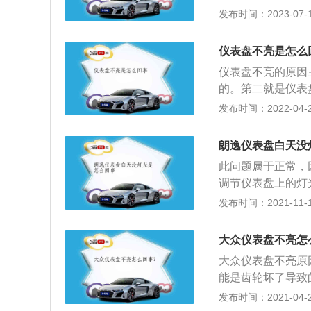
损坏可以进行更换
发布时间：2023-07-17
坏光源、更换仪表
析：警示灯：警示
仪表盘不亮是怎么
指示灯等。一般警
仪表盘不亮的原因
上安全带后，安全
的。第二就是仪表
灯，例如：发电机
了，就无法供电给
发布时间：2022-04-26
会点亮，或者在启
险丝是不是断了，
伴有警告声，表明
车的导线有没有问
朗逸仪表盘白天没
的，要保障好汽车
此问题属于正常，
的话，可以用湿巾
调节仪表盘上的灯
的时候没有灯光也
发布时间：2021-11-10
的车型，车辆分别
分别是1.2T涡轮
大众仪表盘不亮怎
自一体变速箱，手
大众仪表盘不亮原
版本可以购买。
能是齿轮坏了导致
后转动车轮，看看
发布时间：2021-04-26
多是仪表合内的那