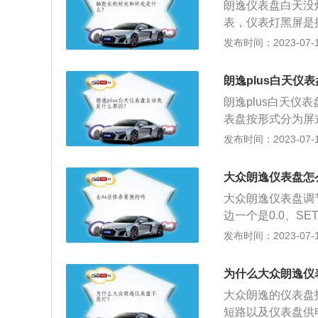
朗逸仪表盘白天没
饰，车内大面积采
表，仪表灯黑屏是
皮；大尺寸仪表盘
面：上海大众LAV
发布时间：2023-07-17
中岛敬认为，天籁
平台下的2.0升自
很多。2、配置方
朗逸plus白天仪
孔真皮座椅、倒车
朗逸plus白天
表盘按形式分为屏
盘上指示灯有：前
发布时间：2023-07-17
灯、电子油门指示灯
逸plus是由上汽大
大众朗逸仪表盘怎
6速手自一体和7
大众朗逸仪表盘调
边一个是0.0、S
时，再按右边的SE
发布时间：2023-07-17
数字会快速跳动。
幕与旋钮控制相结合
为什么大众朗逸仪
卡扩展槽，使用简
大众朗逸的仪表盘
短路以及仪表盘供