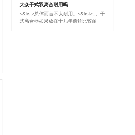
室，最后形成废气排出，就可以让三元
无法制作，需要将车辆送到修理厂或4s
造成烧机油。<&list>3、机油粘度。使用
大众干式双离合耐用吗
催化器得到清洗，排气管堵塞的情况就
店；<&list>2.车辆半轴套管防尘罩破
机油粘度过小的话，同样会有烧机油现
<&list>总体而言不太耐用。<&list>1、干
能够得到解决。
裂，破裂后会出现漏油现象，使半轴磨
象，机油粘度过小具有很好的流动性，
式离合器如果放在十几年前还比较耐
损严重，磨损的半轴容易损坏，产生异
容易窜入到气缸内，参与燃烧。<&list>
用，但是由于现在的汽车发动机动力输
响；<&list>3.稳定器的转向胶套和球头
4、机油量。机油量过多，机油压力过
出越来越高，使得干式离合器散热不足
老化，一般是使用时间过长造成的。解
大，会将部分机油压入气缸内，也会出
的缺陷也逐渐暴露出来。<&list>2、由于
决方法是更换新的质量好的转向橡胶套
现烧机油。<&list>5、机油滤清器堵塞：
干式双离合的工作环境暴露在空气中，
和球头。
会导致进气不畅，使进气压力下降，形
而离合器的散热也是通离合器罩上面的
成负压，使机油在负压的情况下吸入燃
几个小孔来进行散热。但是在行驶过程
烧室引起烧机油。<&list>6、正时齿轮或
中变速箱需要换挡，就不得不使得离合
链条磨损：正时齿轮或链条的磨损会引
器频繁工作。<&list>3、长时间的低速行
起气阀和曲轴的正时不同步。由于轮齿
驶以及过于频繁的启停，导致离合器的
或链条磨损产生的过量侧隙，使得发动
温度不断升高，而低速行驶时空气流动
机的调节无法实现：前一圈的正时和下
效率不高，无法将离合器中的热量有效
一圈可能就不一样。当气阀和活塞的运
的带走，导致离合器内部的温度不断升
动不同步时，会造成过大的机油消耗。
高，加速离合器的磨损。
解决方法：更换正时齿轮或链条。<&list
>7、内垫圈、进风口破裂：新的发动机
设计中，经常采用各种由金属和其他材