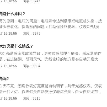
 16:18:55
阅读：9747
转向信号灯、驻车灯等，作用是提示车辆各功能状况。警示
，例如燃油指示灯、车门状态指示灯、安全带指示灯等。一般
亮是什么原因？
行相应动作后熄灭，例如安全带指示灯，当系上安全带后，安
亮的原因：电瓶的问题：电瓶寿命达到极限或电瓶桩头松，接
。故障指示灯：最重要的指示灯，例如发电机故障指示灯、变
桩头被氧化。保险丝的问题：启动保险丝烧坏。仪表CPU损
。这些故障指示灯平时很少会点亮，或者在启动发动机时，会
安装仪表及有关装置的刚性平板或结构件。仪表盘按型式分有
 16:18:55
阅读：8978
假如故障指示灯常亮，并且伴有警告声，表明车辆已经出现故
式仪表盘、通道式仪表盘、柜式仪表盘。仪表盘上指示灯有驻
态指示灯、仪表盘各指示灯、电瓶指示灯、燃油指示灯、清洗
天大灯亮是什么情况？
白天大灯亮是感应器故障导致，更换传感器即可解决。感应器的作
是，在进隧洞、阴雨天气、光线较暗的地方是会自动开启大
到“off”位置即可。日间行车灯：日间行车灯在行驶时总是开
 16:18:55
阅读：8894
于安全考虑也没必要关闭。感应器在挡风玻璃中间位置，不要
要不然白天也会开启大灯。光线明暗判断：自动大灯是根据光
亮吗?
阴天也可能会开，如果不想费电那就关闭自动大灯。
白天不亮。朗逸仪表灯亮度是自动调节，属于光感仪表。仪表
需开启大灯。仪表灯是自动感应仪表灯亮度，白天自动调节，
要开灯。指示灯：平时开车最常见指示灯，例如灯光信号灯、
 16:18:55
阅读：8818
灯等，作用是提示车辆各功能状况。警示灯：具有警示功能，