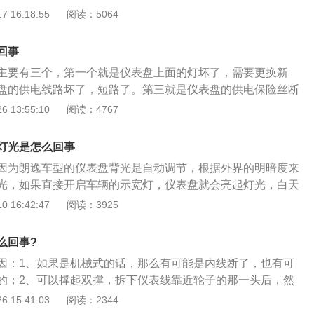
。解决仪表盘不亮的方法：前往4S店进行检查，更换仪表盘损
 16:18:55
阅读：5064
盘供电导线、更换仪表盘供电保险丝即可。仪表盘指示灯分
灯具有警示功能，例如燃油指示灯、车门状态指示灯、安全带
回事
示灯在驾驶员进行相应动作后熄灭，例如安全带指示灯，当系
主要有三个，第一个就是仪表盘上面的灯坏了，需要更换新
带指示灯会熄灭。故障指示灯：故障指示灯也是最重要的指示
盘的供电线路坏了，短路了。第三就是仪表盘的供电保险丝断
故障指示灯、变速箱故障指示灯等。这些故障指示灯平时很少
仪表盘了。如果车主发现仪表盘不亮的话，就要先检查看看保
 13:55:10
阅读：4767
动发动机时，会点亮片刻后熄灭，假如故障指示灯常亮，并且
如果不是的话，就要检查灯泡是不是坏了，最后要检查一下汽
车辆已经出现故障或者异常。
题。在平常的驾驶当中，汽车的仪表盘也是进行保养和维护
灯光是怎么回事
仪表盘的正常工作。汽车仪表盘都是塑料的材质，所以要保养
因为朗逸车型的仪表盘背光是自动调节，根据外界的明暗度来
先擦一擦，然后再用干的布擦干就可以了。
光，如果直接开启车辆的示宽灯，仪表盘就会亮起灯光，白天
不会影响正常的使用。大众品牌旗下的朗逸车型是一款紧凑型
 16:42:47
阅读：3925
是有两厢版本和三厢版本可以选择，车辆匹配了三款发动机，
增压发动机，1.4T涡轮增压发动机和1.5升自然吸气发动机，那手
么回事?
动变速箱和干式双离合变速箱，车辆的驱动方式目前只有两驱
因：1、如果是机械式的话，那么有可能是内线断了，也有可
的；2、可以撑起双撑，拆下仪表线靠近轮子的那一头后，然
齿轮是否有旋转的方法来排除；3、如果是电子式的，那么大
 15:41:03
阅读：2344
个微调电位器损坏导致的，更换可以解决问题了，当然也有可