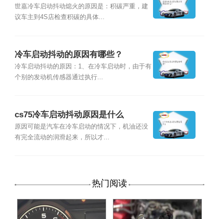
么？
世嘉冷车启动抖动熄火的原因是：积碳严重，建
议车主到4S店检查积碳的具体...
冷车启动抖动的原因有哪些？
冷车启动抖动的原因：1、在冷车启动时，由于有
个别的发动机传感器通过执行...
cs75冷车启动抖动原因是什么
原因可能是汽车在冷车启动的情况下，机油还没
有完全流动的润滑起来，所以才...
热门阅读