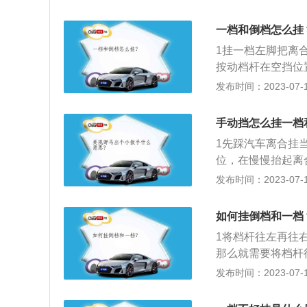
稍用点力。3科目
需要将档位向右推
一档和倒档怎么挂
1挂一档左脚把离
按动档杆在空挡位
顶头，一档就挂上
发布时间：2023-07-17
挂上。
手动挡怎么挂一档
1先踩汽车离合挂
位，在慢慢抬起离
板。按下汽车的一
发布时间：2023-07-17
挡位置于1档。如
时踩下油门踏板。
如何挂倒档和一档
1将档杆往左再往
那么就需要将档杆
感觉有个小小的阻
发布时间：2023-07-17
稍用点力。3科目
需要将档位向右推