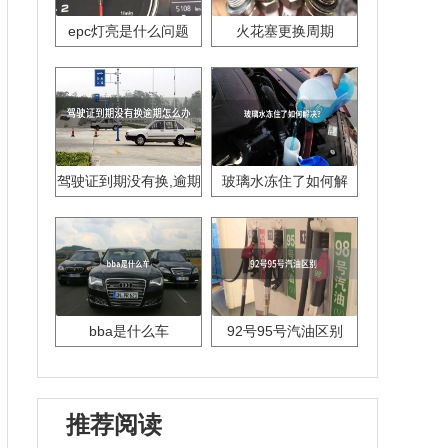
epc灯亮是什么问题
火花塞更换周期
驾驶证到期没有换,逾期
玻璃水冻住了如何解
怎么办??
决？
bba是什么车
92号95号汽油区别
推荐阅读