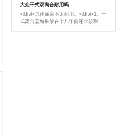
室，最后形成废气排出，就可以让三元
无法制作，需要将车辆送到修理厂或4s
造成烧机油。<&list>3、机油粘度。使用
大众干式双离合耐用吗
催化器得到清洗，排气管堵塞的情况就
店；<&list>2.车辆半轴套管防尘罩破
机油粘度过小的话，同样会有烧机油现
<&list>总体而言不太耐用。<&list>1、干
能够得到解决。
裂，破裂后会出现漏油现象，使半轴磨
象，机油粘度过小具有很好的流动性，
式离合器如果放在十几年前还比较耐
损严重，磨损的半轴容易损坏，产生异
容易窜入到气缸内，参与燃烧。<&list>
用，但是由于现在的汽车发动机动力输
响；<&list>3.稳定器的转向胶套和球头
4、机油量。机油量过多，机油压力过
出越来越高，使得干式离合器散热不足
老化，一般是使用时间过长造成的。解
大，会将部分机油压入气缸内，也会出
的缺陷也逐渐暴露出来。<&list>2、由于
决方法是更换新的质量好的转向橡胶套
现烧机油。<&list>5、机油滤清器堵塞：
干式双离合的工作环境暴露在空气中，
和球头。
会导致进气不畅，使进气压力下降，形
而离合器的散热也是通离合器罩上面的
成负压，使机油在负压的情况下吸入燃
几个小孔来进行散热。但是在行驶过程
烧室引起烧机油。<&list>6、正时齿轮或
中变速箱需要换挡，就不得不使得离合
链条磨损：正时齿轮或链条的磨损会引
器频繁工作。<&list>3、长时间的低速行
起气阀和曲轴的正时不同步。由于轮齿
驶以及过于频繁的启停，导致离合器的
或链条磨损产生的过量侧隙，使得发动
温度不断升高，而低速行驶时空气流动
机的调节无法实现：前一圈的正时和下
效率不高，无法将离合器中的热量有效
一圈可能就不一样。当气阀和活塞的运
的带走，导致离合器内部的温度不断升
动不同步时，会造成过大的机油消耗。
高，加速离合器的磨损。
解决方法：更换正时齿轮或链条。<&list
>7、内垫圈、进风口破裂：新的发动机
设计中，经常采用各种由金属和其他材