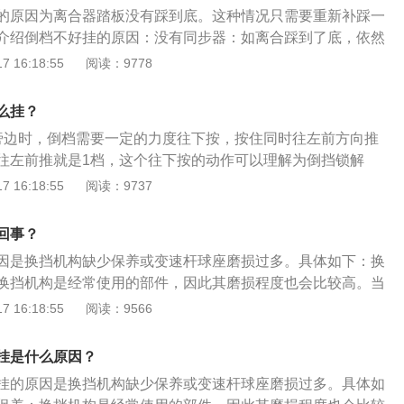
少润滑等原因手动挡的时候换挡的时候需要踩离合，离合踩下
的原因为离合器踏板没有踩到底。这种情况只需要重新补踩一
的顺畅，但是挂一档或者倒挡的时候可能挂好几次都挂不上，
介绍倒档不好挂的原因：没有同步器：如离合踩到了底，依然
的，但是还会出现这种情况。其实导致一档和倒挡不好挂最主
能是齿轮的齿位刚好对上。因为很多车型的倒挡没有装同步
 16:18:55
阅读：9778
档位没有设置同步器，所以相比于其他的几个档位要难挂一
率车主挂倒挡时，刚好两个齿轮的齿位对位卡不进去倒挡。解
器的帮助的话，输入输出轴齿轮啮合就不会那么顺畅。但是也
问题的办法很简单，1挡、2挡、3挡随便挂一个挡位，让齿轮
得难挂的时候，可以轻轻的加一点油门，或者采取两脚离合的
么挂？
挂倒挡即可。
挂挡更轻松一点。如果变速箱零件缺油了，就会出现挂挡生涩
旁边时，倒档需要一定的力度往下按，按住同时往左前方向推
和发动机油差不多，都是润滑齿轮部件的。变速箱缺油及时补
往左前推就是1档，这个往下按的动作可以理解为倒挡锁解
位分别是：1、一挡是起步挡，用于车辆起步；2、二挡是通过
着挂档是倒档，正常挂是一档。以下是扩展资料：倒车挡：倒
 16:18:55
阅读：9737
路面和处理复杂情况；3、三挡是过渡挡，用于城市道路中的
有的一种行车挡位，一般都配有大写字母R的标记，挂倒挡后
挡是行车挡，用于较长时间的高速行驶；5、五挡是高速挡，用
与前进挡的相反，实现汽车倒退。当驾驶员将排挡拨杆移至倒
回事？
驶。
内部的反向输出齿轮与输出轴对接，从而驱动输出轴反方向运
因是换挡机构缺少保养或变速杆球座磨损过多。具体如下：换
反向旋转进行倒车。挡位操作：在自动挡轿车中，倒挡大回多
换挡机构是经常使用的部件，因此其磨损程度也会比较高。当
靠前的地方，紧随P挡之后、在N挡之前；无论在有无P挡的自
操作起来就会异常生涩。变速杆球座磨损过多：该车球销座已
 16:18:55
阅读：9566
挡和前进挡的中间会隔着空挡，要通过踩制动踏板以及按下排
销座不存在，变速杆球销在锥形弹簧作用下上移，与壳孔保持
钮或下压排挡拨杆才能对R挡进行挂入或摘出操作。
面高出去壳孔平面约3-4mm。由于一档、倒档齿轮未使用同步
挂是什么原因？
后运动距离。所以，在挂一档、倒档时，变速杆下端不能将滑
挂的原因是换挡机构缺少保养或变速杆球座磨损过多。具体如
从一档、倒档变速叉轴运动块凹槽上方脱出，使一档、倒档拨