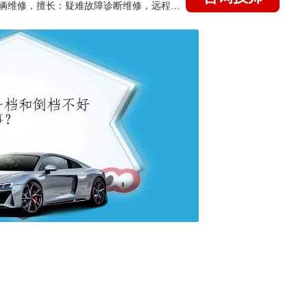
国家认证的汽车维修技师，15年德美日等各系车辆维修，擅长：疑难故障诊断维修，远程维修技术指导