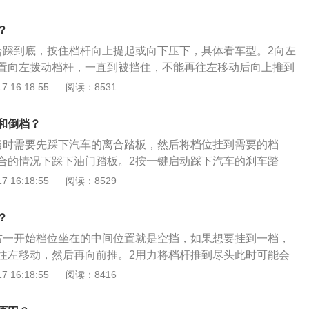
二倒档挂倒挡的操作对于每一个车型都不一样，一部分车型只
，然后向后拉就能挂入倒挡。
？
合踩到底，按住档杆向上提起或向下压下，具体看车型。2向左
置向左拨动档杆，一直到被挡住，不能再往左移动后向上推到
。3挂倒挡向右到档杆不能移动，再向下推到顶点，倒档就可
 16:18:55
阅读：8531
和倒档？
当时需要先踩下汽车的离合踏板，然后将档位挂到需要的档
合的情况下踩下油门踏板。2按一键启动踩下汽车的刹车踏
键启动键。仪表亮起车辆启动。3档位推1挡踩下离合踏板。将
 16:18:55
阅读：8529
果是倒档就将档位杆置于倒挡位置。4踩下油门在松开离合的同
此时的车辆将会开始按照需要的方向移动。
？
右一开始档位坐在的中间位置就是空挡，如果想要挂到一档，
往左移动，然后再向前推。2用力将档杆推到尽头此时可能会
力，这个阻力正时变速箱同步器啮合时产生的阻力，此时要稍
 16:18:55
阅读：8416
二倒档挂倒挡的操作对于每一个车型都不一样，一部分车型只
，然后向后拉就能挂入倒挡。