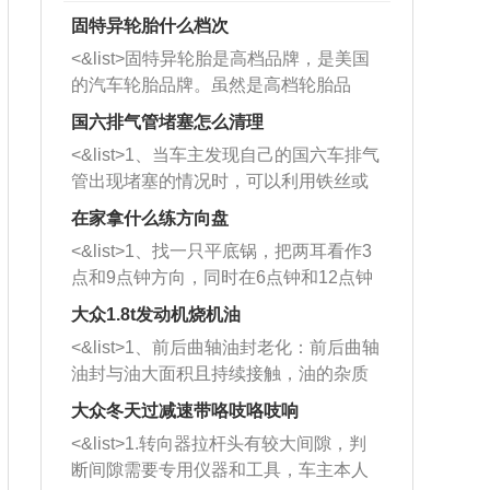
固特异轮胎什么档次
<&list>固特异轮胎是高档品牌，是美国
的汽车轮胎品牌。虽然是高档轮胎品
牌，但是中高低端的轮胎都有生产，这
国六排气管堵塞怎么清理
也是为了更好的开拓市场。
<&list>1、当车主发现自己的国六车排气
管出现堵塞的情况时，可以利用铁丝或
者是细棍，直接将杂物给取出来，如果
在家拿什么练方向盘
堵塞情况比较严重，也可以采取应急措
<&list>1、找一只平底锅，把两耳看作3
施。 <&list>2、直接利用木棍将所有的
点和9点钟方向，同时在6点钟和12点钟
杂物推到排气管里面的位置处，然后将
方向做一个标记。 <&list>2、双手握住
三元催化器拆解开，就可以将堵塞的东
大众1.8t发动机烧机油
平底锅两耳，然后往左打半圈、一圈、
西取出来。但如果是因为积碳过多引起
<&list>1、前后曲轴油封老化：前后曲轴
一圈半的练习，往右同样也要打相同的
的堵塞，就需要将三元催化器泡在草酸
油封与油大面积且持续接触，油的杂质
圈数。 <&list>3、最后强调要反复练
中进行清洗。 <&list>3、也可以利用清
和发动机内持续温度变化使其密封效果
习，这样就可以形成肌肉记忆，在真实
大众冬天过减速带咯吱咯吱响
洗剂对堵塞的情况得到解决，将清洗剂
逐渐减弱，导致渗油或漏油。<&list>2、
驾驶车辆时，不需要记忆也能打好方
放在燃油箱中，与燃油混合后，车辆启
<&list>1.转向器拉杆头有较大间隙，判
活塞间隙过大：积碳会使活塞环与缸体
向。
动时，就可以和汽油一起进入到燃烧
断间隙需要专用仪器和工具，车主本人
的间隙扩大，导致机油流入燃烧室中，