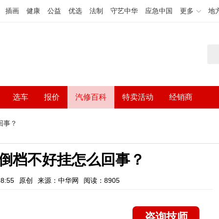
插画
健康
公益
优选
法制
守艺中华
应急中国
更多
地
选车
报价
汽修百科
特卖活动
经销商
回事？
和倒档不好挂怎么回事？
8:55
原创
来源：中华网
阅读：8905
咨询技师