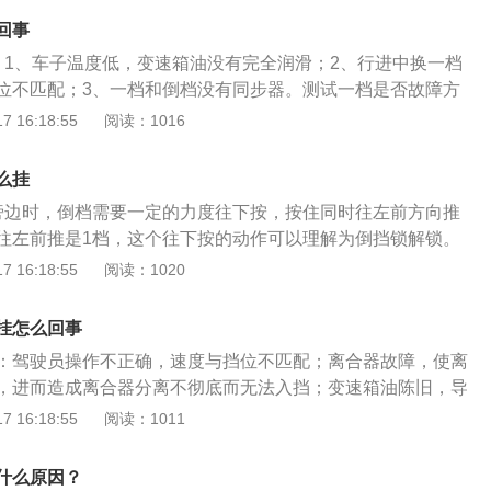
对接，从而驱动输出轴反方向运转，最终带动车轮反向旋转进
回事
：一挡是低速档,用于起步和爬坡或降速使用。倒档齿设计的比
：1、车子温度低，变速箱油没有完全润滑；2、行进中换一档
轴和中间轴不能变化的情况下，输出轴轮径越小，传动比越
位不匹配；3、一档和倒档没有同步器。测试一档是否故障方
动的扭矩就越大，所以倒档比一档更有力。
止状态下试挂倒档，如果挂入倒档过程中，变速箱发出咔咔齿
 16:18:55
阅读：1016
明车辆的离合器分离不够彻底，维修完离合器后，故障即可排
利，只有一档不好挂，建议到专修店调整挂档位置，更换变速
么挂
除。手动变速箱在低车速状态下换档，要求离合器必须能够分
旁边时，倒档需要一定的力度往下按，按住同时往左前方向推
利挂入相应档位。
往左前推是1档，这个往下按的动作可以理解为倒挡锁解锁。
档是倒档，正常挂是一档。相关介绍：1、倒车挡：倒车挡是
 16:18:55
阅读：1020
种行车挡位，一般都配有大写字母R的标记，挂倒挡后车辆的
挡的相反，实现汽车倒退。当驾驶员将排挡拨杆移至倒挡位置
挂怎么回事
反向输出齿轮与输出轴对接，从而驱动输出轴反方向运转，最
：驾驶员操作不正确，速度与挡位不匹配；离合器故障，使离
转进行倒车。2、挡位操作：在自动挡轿车中，倒挡大多设置
，进而造成离合器分离不彻底而无法入挡；变速箱油陈旧，导
的地方，紧随P挡之后、在N挡之前。倒车挡和前进挡的中间会
，从而导致汽车不好挂挡；冷车挂挡会让车的挡位感觉得生
 16:18:55
阅读：1011
踩制动踏板以及按下排挡手柄上的保险按钮或下压排挡拨杆才
冷的情况下，变速箱内的齿轮油的粘度还不能达到理想状态，
或操作。
不会很好。还有车速和挡位不匹配；换挡机构缺少保养；冬季
什么原因？