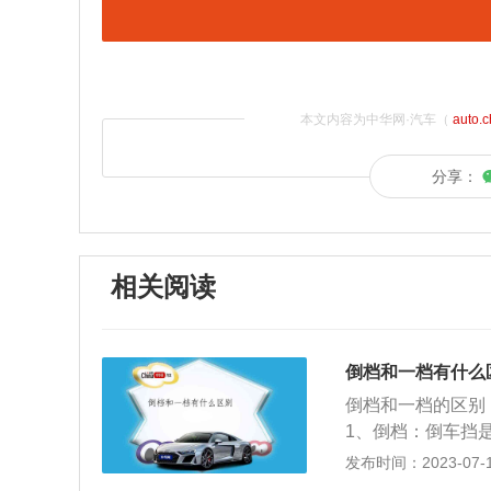
本文内容为中华网·汽车（
auto.
分享：
相关阅读
倒档和一档有什么
倒档和一档的区别
1、倒档：倒车挡
记，挂倒挡后车辆
发布时间：2023-07-17
挡拨杆移至倒挡位