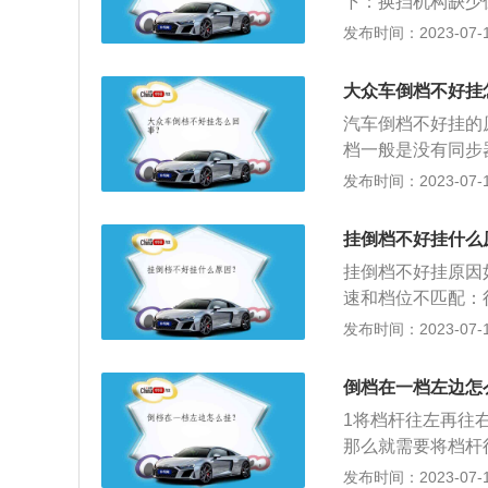
下：换挡机构缺少
叉轴未进入挂档时
高。当换挡机构缺
发布时间：2023-07-17
销座已全部磨损，
孔保持接触，其球
大众车倒档不好挂
用同步器挂档时产
汽车倒档不好挂的
能将滑动齿轮推移
档一般是没有同步
倒档拨叉轴未进入
总会有两齿相顶挂
发布时间：2023-07-17
对齿就可以。踩离
刚好对上。因为很
挂倒档不好挂什么
刚好两个齿轮的齿
挂倒档不好挂原因
可能是你的离合没
速和档位不匹配：
步器：一档和倒档
发布时间：2023-07-17
建议在速车辆静止
轮撞击的声音，说
倒档在一档左边怎
除。一档不好挂：
1将档杆往左再往
置，更换变速箱油
那么就需要将档杆
感觉有个小小的阻
发布时间：2023-07-17