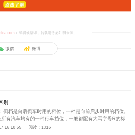
china.com
）编辑或翻译，转载请务必注明来源。
微信
微博
区别
：倒档是向后倒车时用的档位，一档是向前启步时用的档位。
是所有汽车均有的一种行车挡位，一般都配有大写字母R的标
的行驶方向会与前进挡得相反，实现汽车倒退。当驾驶员将排
 16:18:55
阅读：1016
置时，发动机端的动力输入转轮方向不变，变速箱内部的反向