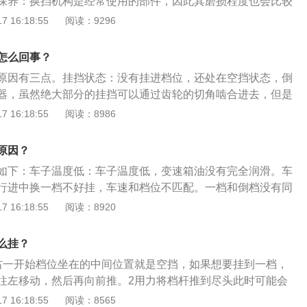
保养：换挡机构是经常使用的部件，因此其磨损程度也会比较
的正确位置。所以一档、倒档不能挂入。
油时，操作起来就会异常生涩。变速杆球座磨损过多：该车球
 16:18:55
阅读：9296
由于球销座不存在，变速杆球销在锥形弹簧作用下上移，与壳
头上平面高出去壳孔平面约3-4mm。由于一档、倒档齿轮未使
怎么回事？
生的前后运动距离。所以，在挂一档、倒档时，变速杆下端不
原因有三点。挂挡状态：没有挂进档位，还处在空挡状态，倒
到位即从一档、倒档变速叉轴运动块凹槽上方脱出，使一档、
器，虽然绝大部分的挂挡可以通过齿轮的切角啮合进去，但是
挂档时的正确位置。所以一档、倒档不能挂入。
不进去的时候，这时只要抬一下离合器，让输入轴转一下重新
 16:18:55
阅读：8986
合：如果离合踩尽，依然是挂不进，那就有可能是齿轮的齿位
多车型的倒.挡没有装同步器，所有总会有机率在你挂倒挡时，
原因？
位对位，卡不进去倒挡就挂不进。当你发现挂不进倒挡时，有
如下：车子温度低：车子温度低，变速箱油没有完全润滑。车
有踩尽。
行进中换一档不好挂，车速和档位不匹配。一档和倒档没有同
没有同步器。挂倒档不好挂解决方法：静止状态下试挂倒档：
 16:18:55
阅读：8920
状态下试挂倒档，如果挂入倒档过程中，变速箱发出“咔咔”齿
明车辆的离合器分离不够彻底，维修完离合器后，故障即可排
么挂？
如果挂倒档顺利，只有一档不好挂，建议到专修店调整挂档位
右一开始档位坐在的中间位置就是空挡，如果想要挂到一档，
，故障也可排除。
往左移动，然后再向前推。2用力将档杆推到尽头此时可能会
力，这个阻力正时变速箱同步器啮合时产生的阻力，此时要稍
 16:18:55
阅读：8565