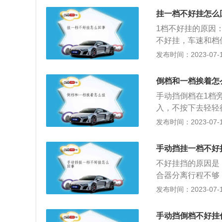
输出齿轮与输出轴
挂一档不好挂怎么
行倒车。2、一档
1档不好挂的原因
一档齿密，在输入
不好挂，车速和档
大，转矩越大，传
法：建议在车辆静
发布时间：2023-07-17
轮撞击的声音，说
除。如果挂倒档顺
倒档和一档挨着怎
箱油，故障也可排
手动挡倒档在1档
离彻底，才能够顺
入，不按下去轻轻
一般是往下摁着挂
发布时间：2023-07-17
所有汽车均有的一
行驶方向会与前进
手动挡挂一档不好
时，变速箱内部的
不好挂挡的原因是
终带动车轮反向旋
合器分离行程不够
在挡位操纵台靠前
致其润滑效果降低
发布时间：2023-07-17
隔着空挡，要通过
涩，毕竟在气温较
能对R挡进行挂入
润滑效果自然也就
手动挡倒档不好挂