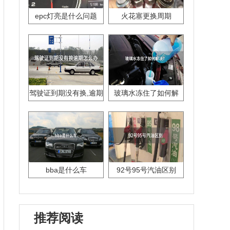
epc灯亮是什么问题
火花塞更换周期
驾驶证到期没有换,逾期
玻璃水冻住了如何解
怎么办??
决？
bba是什么车
92号95号汽油区别
推荐阅读