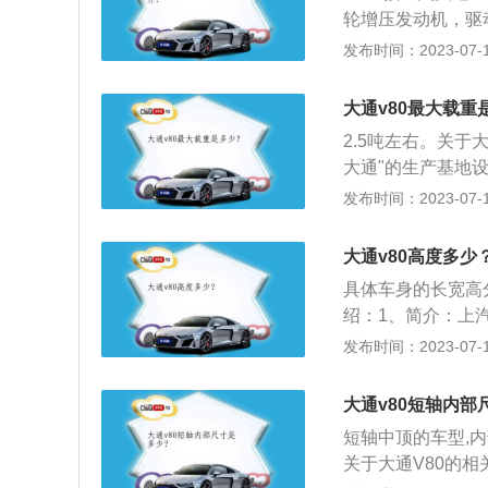
油箱口，就会产生
轮增压发动机，驱
油箱内的积水和垢
为80升，特顺20
发布时间：2023-07-17
阀和蒸气阀的油箱
的容积，这是由于
以免加油时杂质进
从安全界度到油箱
行车时油箱内的油
大通v80最大载重
变高的情况下膨胀
2.5吨左右。关于
油箱口，就会产生
大通"的生产基地
油箱内的积水和垢
等行业使用的宽体
发布时间：2023-07-17
阀和蒸气阀的油箱
归属上汽集团旗下
以免加油时杂质进
的竞争车型在价格
行车时油箱内的油
大通v80高度多少
用车企业。2009
具体车身的长宽高分别
车投产了大通(MA
绍：1、简介：上
能环保前沿理念，
发布时间：2023-07-17
动商务、通勤旅游
准完美诠释了MAX
大通v80短轴内部
PV树立了标杆。2
短轴中顶的车型,内部
力，百公里等速油
关于大通V80的
准。4缸16气门、