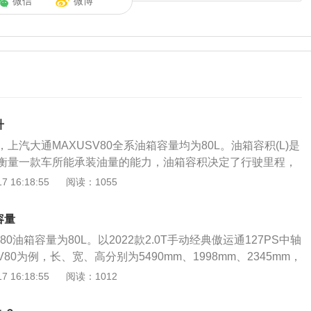
微信
微博
升
上汽大通MAXUSV80全系油箱容量均为80L。油箱容积(L)是
衡量一款车所能承装油量的能力，油箱容积决定了行驶里程，
全相同的汽车来说，油箱越大跑得越远。一般司机知道自己驾
 16:18:55
阅读：1055
装多少油，不外乎从两个方面判断，一是车辆使用说明书标定
实际加油经验。许多司机都有这样经验：说明书上的油箱容量
容量
。之所以存在这样的误差，是因为汽车厂家所标定的油箱容积
80油箱容量为80L。以2022款2.0T手动经典傲运通127PS中轴
界度的容积，而从安全界度到油箱口还有一定的空间，这个空
通V80为例，长、宽、高分别为5490mm、1998mm、2345mm，
内的油品在温度变高的情况下膨胀，而不至于溢出油箱的安全
压发动机，最大功率是93kW，最大扭矩是320Nm（数据来源有
 16:18:55
阅读：1012
过程中把油加到油箱口，就会产生实际加油量比说明书标定油
驶过程中，需要随时注意油箱的剩余油量。一般都是通过车内
油箱内沉淀、锈蚀、变形等多种原因都会影响到油箱的容量。
的观察，如果没有其他问题，油量的数值会真实的反应到油表