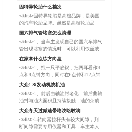
固特异轮胎什么档次
<&list>固特异轮胎是高档品牌，是美国
的汽车轮胎品牌。虽然是高档轮胎品
牌，但是中高低端的轮胎都有生产，这
国六排气管堵塞怎么清理
也是为了更好的开拓市场。
<&list>1、当车主发现自己的国六车排气
管出现堵塞的情况时，可以利用铁丝或
者是细棍，直接将杂物给取出来，如果
在家拿什么练方向盘
堵塞情况比较严重，也可以采取应急措
<&list>1、找一只平底锅，把两耳看作3
施。 <&list>2、直接利用木棍将所有的
点和9点钟方向，同时在6点钟和12点钟
杂物推到排气管里面的位置处，然后将
方向做一个标记。 <&list>2、双手握住
三元催化器拆解开，就可以将堵塞的东
大众1.8t发动机烧机油
平底锅两耳，然后往左打半圈、一圈、
西取出来。但如果是因为积碳过多引起
<&list>1、前后曲轴油封老化：前后曲轴
一圈半的练习，往右同样也要打相同的
的堵塞，就需要将三元催化器泡在草酸
油封与油大面积且持续接触，油的杂质
圈数。 <&list>3、最后强调要反复练
中进行清洗。 <&list>3、也可以利用清
和发动机内持续温度变化使其密封效果
习，这样就可以形成肌肉记忆，在真实
大众冬天过减速带咯吱咯吱响
洗剂对堵塞的情况得到解决，将清洗剂
逐渐减弱，导致渗油或漏油。<&list>2、
驾驶车辆时，不需要记忆也能打好方
放在燃油箱中，与燃油混合后，车辆启
<&list>1.转向器拉杆头有较大间隙，判
活塞间隙过大：积碳会使活塞环与缸体
向。
动时，就可以和汽油一起进入到燃烧
断间隙需要专用仪器和工具，车主本人
的间隙扩大，导致机油流入燃烧室中，