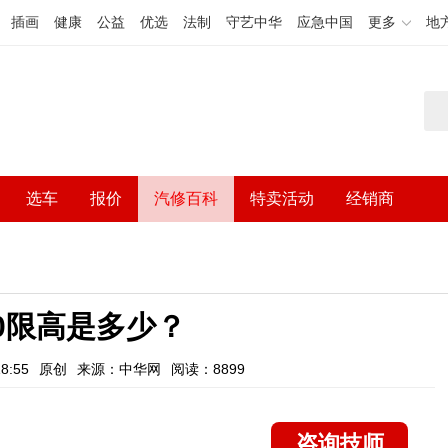
插画
健康
公益
优选
法制
守艺中华
应急中国
更多
地
选车
报价
汽修百科
特卖活动
经销商
80限高是多少？
8:55
原创
来源：中华网
阅读：8899
咨询技师