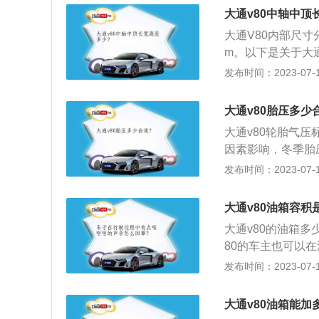
用的上汽π2.0
快没油了，接近F
大通v80中轴中顶
轮增压与双涡轮增
大通V80内部尺寸分
力，最大扭矩为33
m。以下是关于大通
0。是上汽大通汽
发布时间：2023-07-17
舒适驾乘体验为消
兼具城市物流和特
大通v80胎压多少
了MAXUS大通品
大通v80轮胎气压标准
杆。
因素影响，冬季胎压
BT2978-20
发布时间：2023-07-17
可以启动胎压监测
左侧组合仪表的L
大通v80油箱容积
超过2.8bar就
大通v80的油箱
力、附着力会降低
80的车主也可以
低；加速轮胎胎面
为8.77L，加满
发布时间：2023-07-17
接会影响到其他零
箱的剩余油量。一
降，使汽车在行驶
题，油量的数值会
增大，油耗上升；
大通v80油箱能加
表还剩2格的时候