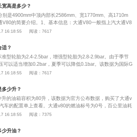
T国六柴油发动机是上汽大通自主研发的明星柴油发动机，有单涡
的时候表示油量充足。
长宽高是多少？
压之分。实拍车型装配单涡轮增压发动机，最大功率为139马
别是4900mm中顶内部长2586mm、宽1770mm、高1710m
0牛米，还有2.5T发动机版本可以选择，最大为136马力。
V80的简要介绍。1、基本信息：大通V80一般指上汽大通V8
车有限公司以欧洲汽车设计标准、节能环保前沿理念，并结合
 16:18:55
阅读：7617
费者倾力打造的商用MPV。适用于移动商务、通勤旅游，同时
殊行业专用用途。2、核心价值：V80以诸多国际基准完美诠释
合适？
牌“科技、信赖、进取”的核心价值，为国际级商用MPV树立了标
型轮胎为2.4-2.5bar，增强型轮胎为2.8-2.9bar。由于季节
可以适当增加0.2bar，夏季可以降低0.1bar。该数据为国际G
08标准的规定和要求。日常行驶中如果想了解大通v80当前的胎压，
 16:18:55
阅读：7617
，胎压值就会在仪表中央LCD屏中显示。具体方法是按方向盘
CD调节按键，切换出胎压监测系统界面即可。一般来讲，胎压
是多少升？
是过高，胎压低于2.0bar就是过低。胎压过高的危害：轮胎的摩擦
多少升的油箱容积为80升，该数据为官方公布数据，购买了大通v
，影响制动效果；导致方向盘震动、跑偏，使行驶的舒适性降
在汽车的配置单上查看。大通v80的燃油标号为0号，百公里油耗
中央的花纹局部磨损，使轮胎寿命下降；车身的震动变大，间
一箱油可以跑的里程为912km。日常行驶过程中，需要随时注意油
 16:18:55
阅读：7375
部件的寿命；会使轮胎帘线受到过度的伸张变形，胎体弹性下
般都是通过车内的燃油表进行读数的观察，如果没有其他问
中受到的负荷增大。胎压过低的危害：与路面的摩擦系数便会
真实的反应到油表上。仪表的燃油表一般有5到6格，一般燃油
造成方向盘很沉，易跑偏等不利驾乘安全的因素；使轮胎各部
多少升油？
就要加油，以免开到半路没油的情况发生。实际加油过程中，