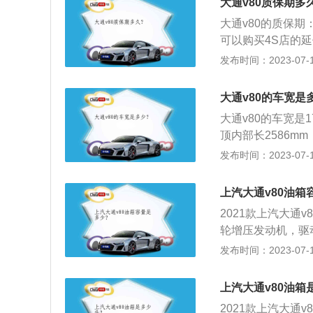
车主通常根据自己
大通v80质保期多
上。一般燃油表还
来说，由于路况、
大通v80的质保期
中，油的量可能会
不完全一样。比如
可以购买4S店的
箱底到安全界度的
紧急刹车、强烈震
包有效期内（三包
发布时间：2023-07-17
了保证油箱内的油
同，拥挤、车速慢
超过35天，或者
如果在加油过程中
箱容量，它不是唯
车。保修的范畴：
况。
大通v80的车宽是
计标准、节能环保
题是备件保修的范
V，适用于移动商
大通v80的车宽是
诸多国际基准完美
顶内部长2586mm
际级商用MPV树立
70mm，高192
发布时间：2023-07-17
定位为轻客级别，根
的是柴油发动机，
m、2345mm，轴
然以及强劲，日常行
上汽大通v80油箱
Ps，最大功率93k
2021款上汽大通
6档手动变速箱。
轮增压发动机，驱
为80升，特顺20
发布时间：2023-07-17
的容积，这是由于
从安全界度到油箱
上汽大通v80油箱
变高的情况下膨胀
2021款上汽大通