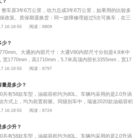
车油表警示灯亮后来判断油箱容量，这种依据不尽准确。一般
久？
剩2格的时候就要加油，以免开到半路没有油。实际加油过程
车行状况等多种因素的影响，每次警示灯闪亮后油箱所剩容量
：整车原3年6万公里，动力总成3年8万公里，如果用的比较多
超出标定的容积，这是由于汽车厂家所标定的油箱容积是从油
当油箱内液面接近报警点时，车辆高速行驶、转弯、上下坡、
延保政策。质保期退换货：同一故障修理超过5次可换车，在三
容积，而从安全界度到油箱口还有一定的空间，这个空间是为
动等都会导致报警灯闪亮；同时，路况不同，里程油耗也不
有效期为2年或5万公里以先到为准），如果汽车修理时间累计
 16:18:55
阅读：8809
品在温度变高的情况下膨胀，而不至于溢出油箱的安全空间。
、刹车起步频繁，油耗相对要多。根据警示灯只能大概判断油
同一个产品质量问题引发的修理累计超过5次，消费者可以换
把油加到油箱口，就会产生实际加油量比标定油箱容积大的情
一标准。上汽大通V80是上汽大通汽车有限公司以欧洲汽车设
车主自费购买的车辆，在专营店维修更换后出现的部件质量问
多少？
前沿理念，并结合舒适驾乘体验为消费者倾力打造的商用MP
畴。
务、通勤旅游，同时兼具城市物流和特殊行业专用用途。V80以
1770mm。大通的内部尺寸：大通V80内部尺寸分别是4.9米中
诠释了MAXUS大通品牌科技、信赖、进取的核心价值，为国
，宽1770mm，高1710mm，5.7米高顶内部长3355mm，宽17
了标杆。以2023款2.0T手动经典城配王短轴中顶3座为例，其
5mm。大通的动力方面：动力方面，这款全新的大通V80汽车搭载
 16:18:55
阅读：8797
据有驾官网数据显示，车身长宽高分别为4950mm、1998m
其满足国五排放的标准，充沛的低扭会让感受到动力输出的自
距为3100mm。搭载涡轮增压发动机，排量2.0L，最大马力127
驶中大部分发动机转速不超过2500rpm。
容量是多少？
W，最大功率转速3200rpm，最大扭矩320N·m。与其匹配的是
v80共有58款车型，油箱容积均为80L。车辆均采用的是2.0升涡
前悬架为麦弗逊式独立悬架，后悬架为钢板弹簧非独立悬架。
动方式上，均为前置前驱。同级别车中，瑞途2020款油箱容积
21款油箱容积为68升。实际加油过程中，油的量可能会超出标定
 16:18:55
阅读：8724
汽车厂家所标定的油箱容积是从油箱底到安全界度的容积，而
口还有一定的空间，这个空间是为了保证油箱内的油品在温度
是多少升？
，而不至于溢出油箱的安全空间。如果在加油过程中把油加到
v80共有58款车型，油箱容积均为80L。车辆均采用的是2.0升涡