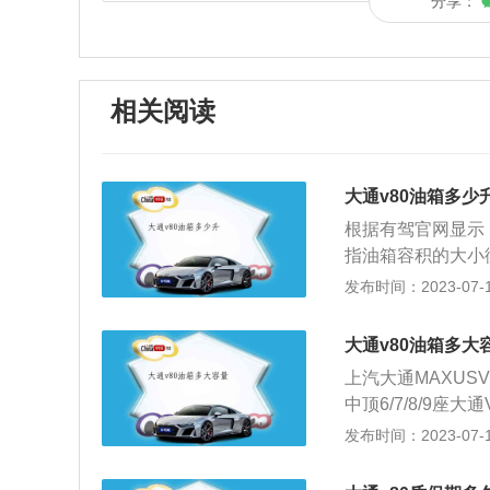
分享：
相关阅读
大通v80油箱多少
根据有驾官网显示，
指油箱容积的大小
对于两辆发动机完
发布时间：2023-07-17
驶的车辆的油箱能
的油箱容积，二是
大通v80油箱多大
比实际加油量要小
上汽大通MAXUSV
是从油箱底到安全
中顶6/7/8/9座大
间是为了保证油箱
搭载2.0升涡轮增
发布时间：2023-07-17
空间。如果在加油
驾官网）。日常行
箱容积大的情况。
的燃油表进行读数