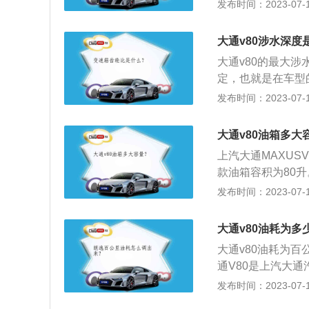
洲汽车、设计标准
发布时间：2023-07-17
排放更低。
的商用MPV，适
途。V80以诸多国
大通v80涉水深度
价值，为国际级商
大通v80的最大涉
出功率高达136匹
定，也就是在车型
五、欧五、欧六排放
高，在通过积水路
发布时间：2023-07-17
功率更大，油耗更
SUV类车型的优
水路面时应以车辆
大通v80油箱多大
将会把水吸入发动
上汽大通MAXUSV
械结构（连杆、活
款油箱容积为80升
动机进气口的高度
机最大功率：127.
发布时间：2023-07-17
大涉水深度的提升
高：4950×1998
下：车辆涉水前，
SV802020款
发动机进水后造成
大通v80油耗为多
积，这是由于汽车
点。观察其他车辆
大通v80油耗为百
全界度到油箱口还
面可观察警戒水位
通V80是上汽大
的情况下膨胀，而
决定是否继续行驶
合舒适驾乘体验为
发布时间：2023-07-17
口，就会产生实际
动机进气口，就不
时兼具城市物流和
油量，可以观察油