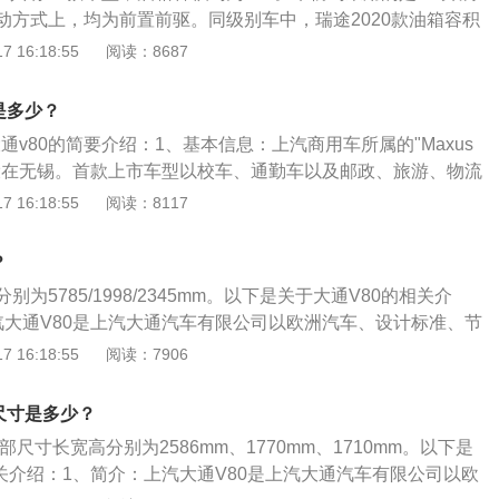
实际加油量比标定油箱容积大的情况。油箱的保养如下：放出
动方式上，均为前置前驱。同级别车中，瑞途2020款油箱容积
物，检查油管接头与开关等处有没有渗漏油现象。对装有空气
21款油箱容积为68升。实际加油过程中，油的量可能会超出标定
 16:18:55
阅读：8687
盖，还应检查其通气孔是否畅通。加油口的滤网应保持完好，
汽车厂家所标定的油箱容积是从油箱底到安全界度的容积，而
入油箱里，堵塞油路。加油口盖的密封垫圏也应完好，以免在
口还有一定的空间，这个空间是为了保证油箱内的油品在温度
溢出。
是多少？
，而不至于溢出油箱的安全空间。如果在加油过程中把油加到
大通v80的简要介绍：1、基本信息：上汽商用车所属的"Maxus
实际加油量比标定油箱容积大的情况。油箱的保养如下：放出
设在无锡。首款上市车型以校车、通勤车以及邮政、旅游、物流
物，检查油管接头与开关等处有没有渗漏油现象。对装有空气
轻客为主，此后还将有豪华商务系列的房车上市。相对于同样
 16:18:55
阅读：8117
盖，还应检查其通气孔是否畅通。加油口的滤网应保持完好，
的依维柯车型产品而言，大通V80的市场定位更高一些，对应
入油箱里，堵塞油路。加油口盖的密封垫圏也应完好，以免在
上要高些。2、发展历史：英国LDV公司是一家颇具实力的商
溢出。
？
年上海汽车收购该公司以及所属MAXUS品牌。随后，上汽商用
为5785/1998/2345mm。以下是关于大通V80的相关介
XUS)品牌下首款宽体轻型客车V80。
汽大通V80是上汽大通汽车有限公司以欧洲汽车、设计标准、节
并结合舒适驾乘体验为消费者倾力打造的商用MPV，适用于移
 16:18:55
阅读：7906
，同时兼具城市物流和特殊行业专用用途。V80以诸多国际基
US大通品牌“科技、信赖、进取”的核心价值，为国际级商用M
尺寸是多少？
、高效低耗：意大利VM发动机技术，输出功率高达136匹马
尺寸长宽高分别为2586mm、1770mm、1710mm。以下是
耗低至5.4L。升级到国五标准，满足国五、欧五、欧六排放标
相关介绍：1、简介：上汽大通V80是上汽大通汽车有限公司以欧
高达1800Bar的燃油压力，燃烧更充分，功率更大，油耗更低、