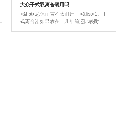
室，最后形成废气排出，就可以让三元
无法制作，需要将车辆送到修理厂或4s
造成烧机油。<&list>3、机油粘度。使用
大众干式双离合耐用吗
催化器得到清洗，排气管堵塞的情况就
店；<&list>2.车辆半轴套管防尘罩破
机油粘度过小的话，同样会有烧机油现
<&list>总体而言不太耐用。<&list>1、干
能够得到解决。
裂，破裂后会出现漏油现象，使半轴磨
象，机油粘度过小具有很好的流动性，
式离合器如果放在十几年前还比较耐
损严重，磨损的半轴容易损坏，产生异
容易窜入到气缸内，参与燃烧。<&list>
用，但是由于现在的汽车发动机动力输
响；<&list>3.稳定器的转向胶套和球头
4、机油量。机油量过多，机油压力过
出越来越高，使得干式离合器散热不足
老化，一般是使用时间过长造成的。解
大，会将部分机油压入气缸内，也会出
的缺陷也逐渐暴露出来。<&list>2、由于
决方法是更换新的质量好的转向橡胶套
现烧机油。<&list>5、机油滤清器堵塞：
干式双离合的工作环境暴露在空气中，
和球头。
会导致进气不畅，使进气压力下降，形
而离合器的散热也是通离合器罩上面的
成负压，使机油在负压的情况下吸入燃
几个小孔来进行散热。但是在行驶过程
烧室引起烧机油。<&list>6、正时齿轮或
中变速箱需要换挡，就不得不使得离合
链条磨损：正时齿轮或链条的磨损会引
器频繁工作。<&list>3、长时间的低速行
起气阀和曲轴的正时不同步。由于轮齿
驶以及过于频繁的启停，导致离合器的
或链条磨损产生的过量侧隙，使得发动
温度不断升高，而低速行驶时空气流动
机的调节无法实现：前一圈的正时和下
效率不高，无法将离合器中的热量有效
一圈可能就不一样。当气阀和活塞的运
的带走，导致离合器内部的温度不断升
动不同步时，会造成过大的机油消耗。
高，加速离合器的磨损。
解决方法：更换正时齿轮或链条。<&list
>7、内垫圈、进风口破裂：新的发动机
设计中，经常采用各种由金属和其他材