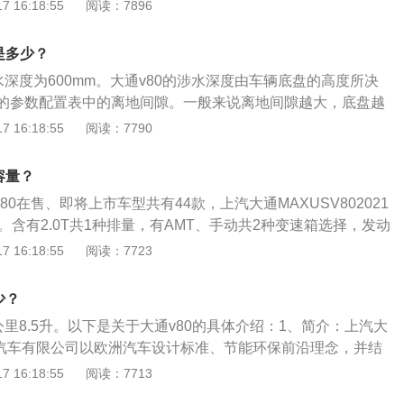
、节能环保前沿理念，并结合舒适驾乘体验为消费者倾力打造
 16:18:55
阅读：7896
用于移动商务、通勤旅游，同时兼具城市物流和特殊行业专用用
际基准完美诠释了MAXUS大通品牌“科技、信赖、进取”的核心
是多少？
用MPV树立了标杆。2、高效低耗：意大利VM发动机技术，输
水深度为600mm。大通v80的涉水深度由车辆底盘的高度所决
马力，百公里等速油耗低至5.4L。升级到国五标准，满足国
的参数配置表中的离地间隙。一般来说离地间隙越大，底盘越
标准。4缸16气门、高达1800Bar的燃油压力，燃烧更充分，
面时的安全系数就越高。所以就安全涉水深度而言，越野车、
 16:18:55
阅读：7790
低、排放更低。
势显而易见。但面对大多数低底盘的紧凑级车和小型车，通过积
进气口的位置为标尺。大通v80涉水时如果进气口低于水位，
容量？
机的汽缸，由于水不像空气那样能够压缩，就会对发动机的机
80在售、即将上市车型共有44款，上汽大通MAXUSV802021
塞、曲轴等等）造成严重的损坏，所以涉水时深度不能超过发
。含有2.0T共1种排量，有AMT、手动共2种变速箱选择，发动
。也可以通过加装涉水喉来实现发动机进气口高度，也就是最
0kW，最大马力：173PS，最大扭矩：340.0N·m，车身长宽
 16:18:55
阅读：7723
。如必须要涉水的情况，则需要进行安全正确的操作，具体如
×2345mm。其中上汽大通MAXUSV802019款，上汽大通MAXU
一定要关闭自动启停，以免车辆在水中熄火后自动启动，导致
油箱容积均为80升。实际加油过程中，油的量可能会超出标定的容
严重损害；根据前车通过情况，判断水下路况，选择好入水
少？
厂家所标定的油箱容积是从油箱底到安全界度的容积，而从安
的通行路径，循迹低速行驶，切忌突然加速或减速；易积水路
公里8.5升。以下是关于大通v80的具体介绍：1、简介：上汽大
有一定的空间，这个空间是为了保证油箱内的油品在温度变高
标尺、树木以及其他车辆的车轮车门等参照物来判断水深，再
通汽车有限公司以欧洲汽车设计标准、节能环保前沿理念，并结
不至于溢出油箱的安全空间。如果在加油过程中把油加到油箱
；了解自己车辆的安全涉水深度，水深超过轮胎一半或超过发
消费者倾力打造的商用MPV，适用于移动商务、通勤旅游，同
 16:18:55
阅读：7713
加油量比标定油箱容积大的情况。车主如果想了解油箱的剩余
要贸然入水，可选择其他路线行驶。
特殊行业专用用途。2、配置：大通v80采用前驱，动力方面使
表盘右侧的汽油表，上面标注着E、F，指针靠近E的时就表示