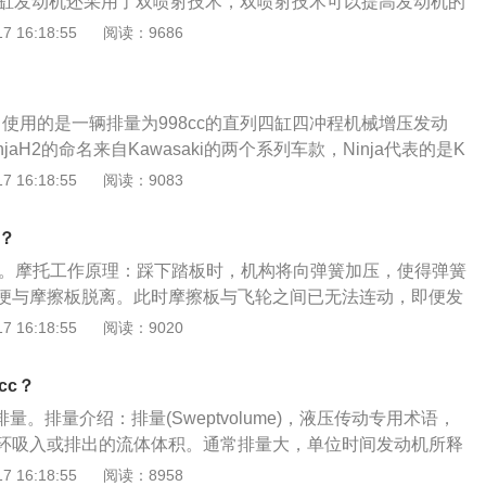
四缸发动机还采用了双喷射技术，双喷射技术可以提高发动机的
2还有一款高性能版车型，这款车是川崎h2r。川崎h2r的最高
 16:18:55
阅读：9686
400公里每小时。以下是扩展资料：1、川崎简介：川崎是一个
制造厂商，h2和h2r是川崎旗下速度最快，最暴力的摩托车。
：由于有了机械增压技术的加入，川崎h2的发动机可以获得更
，使用的是一辆排量为998cc的直列四缸四冲程机械增压发动
机以汽油和空气的混合物为燃料，如果增加了燃料的量，那么
jaH2的命名来自Kawasaki的两个系列车款，Ninja代表的是K
出更强的动力。机械增压系统的工作原理与涡轮增压不同，机
术之大成的性能跑车，而H2则是来自1971年，以大马力、操控性、
 16:18:55
阅读：9083
象，并且机械增压发动机的动力输出更加平顺。但是机械增压
全球重车市场的750SSMach-IV-H2。涡轮增压和机械增压：
误涡轮增压发动机。
压基本都是强制进气技术，涡轮增压和机械增压基本都可以在
吗？
的基础上添加发动机的进气量。
带人。摩托工作原理：踩下踏板时，机构将向弹簧加压，使得弹簧
便与摩擦板脱离。此时摩擦板与飞轮之间已无法连动，即便发
力并不会传递至变速箱及车轮，此时，驾驶者便可以进行换档
 16:18:55
阅读：9020
而不会使得发动机熄火。传递动力：曲轴转速低的时候两个摩
，动力不能传递。曲轴转速高，因为离心力作用使摩擦片向外
cc？
动力就可以传递出去。
cc排量。排量介绍：排量(Sweptvolume)，液压传动专用术语，
环吸入或排出的流体体积。通常排量大，单位时间发动机所释
料的化学能转化为机械能）大，也就是“动力性”好。排量计算
 16:18:55
阅读：8958