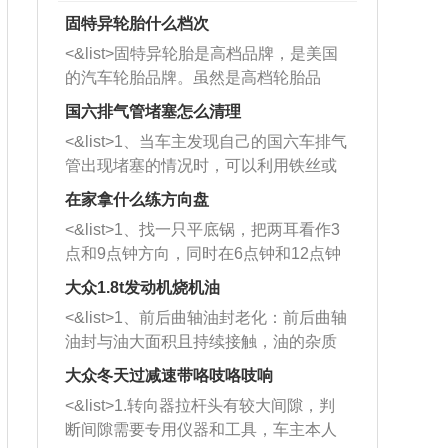
固特异轮胎什么档次
<&list>固特异轮胎是高档品牌，是美国
的汽车轮胎品牌。虽然是高档轮胎品
牌，但是中高低端的轮胎都有生产，这
国六排气管堵塞怎么清理
也是为了更好的开拓市场。
<&list>1、当车主发现自己的国六车排气
管出现堵塞的情况时，可以利用铁丝或
者是细棍，直接将杂物给取出来，如果
在家拿什么练方向盘
堵塞情况比较严重，也可以采取应急措
<&list>1、找一只平底锅，把两耳看作3
施。 <&list>2、直接利用木棍将所有的
点和9点钟方向，同时在6点钟和12点钟
杂物推到排气管里面的位置处，然后将
方向做一个标记。 <&list>2、双手握住
三元催化器拆解开，就可以将堵塞的东
大众1.8t发动机烧机油
平底锅两耳，然后往左打半圈、一圈、
西取出来。但如果是因为积碳过多引起
<&list>1、前后曲轴油封老化：前后曲轴
一圈半的练习，往右同样也要打相同的
的堵塞，就需要将三元催化器泡在草酸
油封与油大面积且持续接触，油的杂质
圈数。 <&list>3、最后强调要反复练
中进行清洗。 <&list>3、也可以利用清
和发动机内持续温度变化使其密封效果
习，这样就可以形成肌肉记忆，在真实
大众冬天过减速带咯吱咯吱响
洗剂对堵塞的情况得到解决，将清洗剂
逐渐减弱，导致渗油或漏油。<&list>2、
驾驶车辆时，不需要记忆也能打好方
放在燃油箱中，与燃油混合后，车辆启
<&list>1.转向器拉杆头有较大间隙，判
活塞间隙过大：积碳会使活塞环与缸体
向。
动时，就可以和汽油一起进入到燃烧
断间隙需要专用仪器和工具，车主本人
的间隙扩大，导致机油流入燃烧室中，