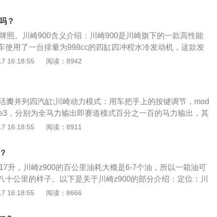
塞位于上止点时其顶部与气缸盖之间的容积。气缸总体积，活
顶部与气缸盖之间的容积。发动机排量，发动机所有气缸排量
牌吗？
Vst=Vsi=（VstL-排量，i-气缸数，D-气缸直径mm，S-活
上牌照。川崎900含义介绍：川崎900是川崎旗下的一款高性能
车使用了一台排量为998cc的四缸四冲程水冷发动机，这款发
62kw，这款发动机的压缩比是8.5比1，缸径为76毫米，行程
 16:18:55
阅读：8942
00动力介绍：川崎900使用了一台1.0升四缸机械增压发动机，
00马力，最高速度能够达到410公里每小时。机械增压技术大大
气量，进气量提高了再提高喷油量就可以提高发动机的动力。
6活瓣并列四汽缸;川崎动力模式：用车把手上的按键调节，mod
mode3，分别为全马力输出即赛道模式百分之一百的马力输出，其
七十五马力输出，还有雨天模式百分之五十马力输出。川崎ZX
 16:18:55
阅读：8911
6区别：599ccZX-6R及ZX-6R636采用相同车架及后摇臂，最大分
大排气量引擎，拥有新设计外观、并拥有牵引力控制系统及骑行
少？
，599ccZX-6R则没有。636更适用于街道场景，侧重低、中
为17升，川崎z900的百公里油耗大概是6-7个油，所以一箱油可
或加速更轻松。
八十公里的样子。以下是关于川崎z900的部分介绍：定位：川
车，最大功率是125PS，而最大扭矩是98.6牛米。系列：川崎正
 16:18:55
阅读：8666
S的宣传和配置，期望能在不断增长的NK街车市场占有更多销售
型需求的增加，川崎Z900、Z900RS、Z900Cafe形成系