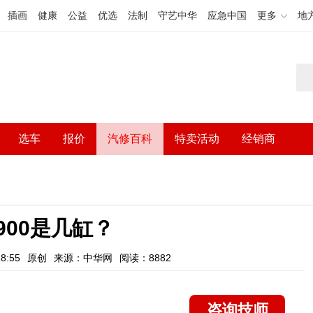
插画
健康
公益
优选
法制
守艺中华
应急中国
更多
地
选车
报价
汽修百科
特卖活动
经销商
900是几缸？
8:55
原创
来源：中华网
阅读：8882
咨询技师