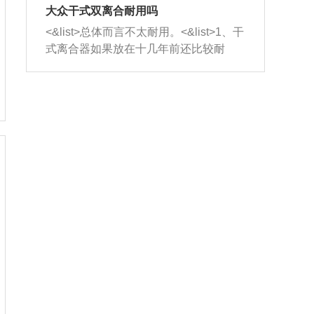
室，最后形成废气排出，就可以让三元
无法制作，需要将车辆送到修理厂或4s
造成烧机油。<&list>3、机油粘度。使用
大众干式双离合耐用吗
催化器得到清洗，排气管堵塞的情况就
店；<&list>2.车辆半轴套管防尘罩破
机油粘度过小的话，同样会有烧机油现
<&list>总体而言不太耐用。<&list>1、干
能够得到解决。
裂，破裂后会出现漏油现象，使半轴磨
象，机油粘度过小具有很好的流动性，
式离合器如果放在十几年前还比较耐
损严重，磨损的半轴容易损坏，产生异
容易窜入到气缸内，参与燃烧。<&list>
用，但是由于现在的汽车发动机动力输
响；<&list>3.稳定器的转向胶套和球头
4、机油量。机油量过多，机油压力过
出越来越高，使得干式离合器散热不足
老化，一般是使用时间过长造成的。解
大，会将部分机油压入气缸内，也会出
的缺陷也逐渐暴露出来。<&list>2、由于
决方法是更换新的质量好的转向橡胶套
现烧机油。<&list>5、机油滤清器堵塞：
干式双离合的工作环境暴露在空气中，
和球头。
会导致进气不畅，使进气压力下降，形
而离合器的散热也是通离合器罩上面的
成负压，使机油在负压的情况下吸入燃
几个小孔来进行散热。但是在行驶过程
烧室引起烧机油。<&list>6、正时齿轮或
中变速箱需要换挡，就不得不使得离合
链条磨损：正时齿轮或链条的磨损会引
器频繁工作。<&list>3、长时间的低速行
起气阀和曲轴的正时不同步。由于轮齿
驶以及过于频繁的启停，导致离合器的
或链条磨损产生的过量侧隙，使得发动
温度不断升高，而低速行驶时空气流动
机的调节无法实现：前一圈的正时和下
效率不高，无法将离合器中的热量有效
一圈可能就不一样。当气阀和活塞的运
的带走，导致离合器内部的温度不断升
动不同步时，会造成过大的机油消耗。
高，加速离合器的磨损。
解决方法：更换正时齿轮或链条。<&list
>7、内垫圈、进风口破裂：新的发动机
设计中，经常采用各种由金属和其他材