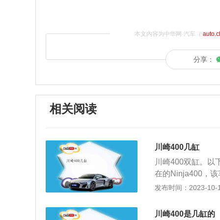
本文内容为中华网·汽车（
auto.
分享：
相关阅读
川崎400几缸
川崎400双缸。以
在的Ninja40
ps/10000rpm
发布时间：2023-10-16
门级小跑车。外观方
m左右，骑行姿势更
川崎400是几缸的