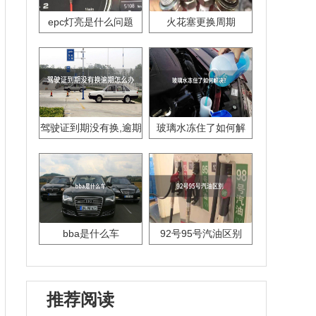
epc灯亮是什么问题
火花塞更换周期
驾驶证到期没有换,逾期
玻璃水冻住了如何解
怎么办??
决？
bba是什么车
92号95号汽油区别
推荐阅读