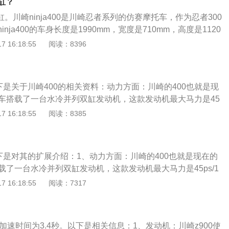
几缸？
家的“Z800和Z1000”。
是双缸。川崎ninja400是川崎忍者系列的仿赛摩托车，作为忍者300
nja400的车身长度是1990mm，宽度是710mm，高度是1120
mm，离地间隙是140mm。川崎ninja400的动力方面：搭载了
 16:18:55
阅读：8396
动机，这款发动机最大马力是45ps/10000rpm，最大扭矩38
，实际排量为399cc。定位于川崎的入门级小跑车。川崎ninja400
85mm，比正常春风250、150等机车的坐高矮100mm左右，
下是关于川崎400的相关资料：动力方面：川崎的400也就是现
车质量168KG，比上一代整整减少了6.8KG，Ninja400车
0，该车搭载了一台水冷并列双缸发动机，这款发动机最大马力是45
轻便且稳定。
，最大扭矩38N.m/8000rpm，实际排量为399cc。定位于川崎的入
 16:18:55
阅读：8385
面：坐高785cm，比正常春风250、150等机车的坐高矮10c
加舒适。整车质量168KG，比上一代整整减少了6.8KG，Nin
牢固，整体轻便且稳定。
下是对其的扩展介绍：1、动力方面：川崎的400也就是现在的
该车搭载了一台水冷并列双缸发动机，这款发动机最大马力是45ps/1
矩38N.m/8000rpm，实际排量为399cc。定位于川崎的入门级
 16:18:55
阅读：7317
面：坐高785cm，比正常春风250、150等机车的坐高矮10cm
舒适。整车质量168KG，比上一代整整减少了6.8KG，Ninja
固，整体轻便且稳定。
里加速时间为3.4秒。以下是相关信息：1、发动机：川崎z900使