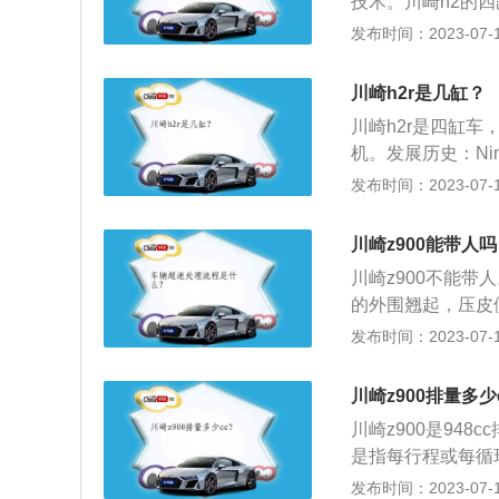
技术。川崎h2的
效率和动力。川崎h
发布时间：2023-07-17
速度能达到恐怖的
来自日本的摩托车
川崎h2r是几缸？
2、机械增压技术
川崎h2r是四缸车
高的进气量。发动
机。发展历史：Nin
发动机就可以爆发
awasaki集技
发布时间：2023-07-17
械增压没有迟滞现
外型三大要素，袭卷
发动机的爆发力不
涡轮增压和机械增
川崎z900能带人
不提高发动机排量
川崎z900不能
的外围翘起，压皮
动机持续运转，动
发布时间：2023-07-17
以及停车等动作，
擦片接触不到外壳
川崎z900排量多少
甩，接触到外壳，
川崎z900是948
是指每行程或每循
放的能量（即将燃
发布时间：2023-07-17