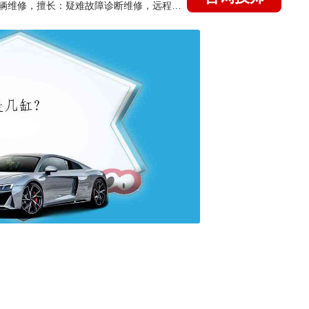
国家认证的汽车维修技师，15年德美日等各系车辆维修，擅长：疑难故障诊断维修，远程维修技术指导