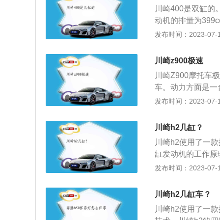
ja400车架更加
川崎400是双缸
动机的排量为399
产的一款公路摩托车，
发布时间：2023-07-17
小离地间隙为140
非常优秀，使用的
川崎z900极速
当远光灯点亮时，
川崎Z900摩托车
泡。从外观上看，
车。动力方面是一
用了WSBKZX-
扭矩分别可达118匹
发布时间：2023-07-17
来非常容易辨认。
间，前后ABS系统
积不算大仅为17L
川崎h2几缸？
迷人声浪。车尾X
川崎h2使用了一款
的一款车型总有一
缸发动机的工作原
毫不会有顿挫感，
发生装置，也可指
发布时间：2023-07-17
来骑手会更舒适，也
机总的主要部分就
四缸发动机其机体
川崎h2几缸车？
途：多用于轿车的
川崎h2使用了一款