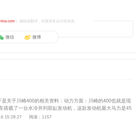
china.com
）编辑或翻译，转载请务必注明来源。
微信
微博
下是关于川崎400的相关资料：动力方面：川崎的400也就是现
0，该车搭载了一台水冷并列双缸发动机，这款发动机最大马力是45
，最大扭矩38N.m/8000rpm，实际排量为399cc。定位于川崎的入
 15:28:27
阅读：1157
面：坐高785cm，比正常春风250、150等机车的坐高矮10c
加舒适。整车质量168KG，比上一代整整减少了6.8KG，Nin