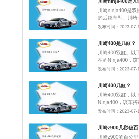
川崎ninja400是
列，目标首先是取代自
川崎ninja400
的后继车型。川崎ni
mm，轴距是1405
发布时间：2023-07-17
一台水冷并列双缸发
N.m/8000rpm
川崎400是几缸？
的外观方面：坐高7
川崎400双缸。以
骑行姿势更加舒适。整
在的Ninja40
架更加牢固，整体
ps/10000rpm
发布时间：2023-07-17
门级小跑车。外观方
m左右，骑行姿势更
川崎400几缸？
ja400车架更加
川崎400双缸，以
Ninja400，
0000rpm，最大扭
发布时间：2023-07-17
小跑车。2、外观方
左右，骑行姿势更加
川崎z900几秒破百
400车架更加牢
川崎z900的百公