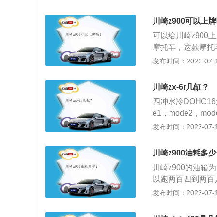
方式：燃烧室，活
塞位于下止点时其
川崎z900可以上
之和称为发动机排量。
可以给川崎z900
塞行程）。
摩托车，这款摩托
动机的最大功率为1
发布时间：2023-07-17
为55毫米。川崎9
这款摩托车拥有3
川崎zx-6r几缸？
提高了发动机的进
四冲水冷DOHC1
e1，mode2，
次普通模式百分之
发布时间：2023-07-17
-6R和ZX-6R63
别是636采用更
川崎z900油耗多
模式选项等电控系统
川崎z900的油箱
段动力输出，起步
以跑两百四到两百
崎Z900定位是街
发布时间：2023-07-17
加紧Z900-AB
量。随着对NK街车类