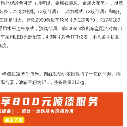
有三种外观颜色可选（川崎绿、金属石墨灰、金属火花黑），显然
装备，牵引力控制（3段可调），动力模式（2段可调）和骑行
很大。新款Z900前后车轮尺寸为120每70，R17与180
架采用水平连杆形式，预载可调。前300mm双刹车盘配合对向四
车采用LED光源配置，4.3英寸彩色TFT仪表，不具备手机互
高度。
，峰值扭矩95牛每米。四缸发动机依旧保持了一贯的平顺、绵
离合器，油箱容积为17L，整备质量212kg。