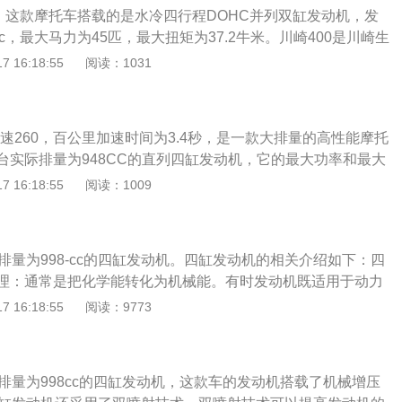
牢固，整体轻便且稳定。
的。这款摩托车搭载的是水冷四行程DOHC并列双缸发动机，发
cc，最大马力为45匹，最大扭矩为37.2牛米。川崎400是川崎生
长宽高分别为1990*710*1120毫米，轴距为1370毫米，最
 16:18:55
阅读：1031
毫米，整车重量为168公斤。外观：川崎400在外观方面表现得
大灯包括三个相等的部分，上下两侧的倒三角形作为定位灯。
它们会向中间靠近，并以补光的形式点亮。方向灯使用卤素灯
极速260，百公里加速时间为3.4秒，是一款大排量的高性能摩托
方向灯的设计非常流畅，与车身融为一体。尾灯方面，尾灯采
台实际排量为948CC的直列四缸发动机，它的最大功率和最大
10R之王的造型，并采用了多维度的设计。晚上点亮后，尾灯看起
马力和95牛.米。260km/h的最高时速，仅为3.4秒的加速时
 16:18:55
阅读：1009
的加持。这款车总质量为210千克，座高为79.5厘米，油箱容
。Z900的操控比较平顺，震动也较小，尤其四缸发动机特有的
形尾灯，突出的发动机设计配合个性十足的墨绿色车架，这样
排量为998-cc的四缸发动机。四缸发动机的相关介绍如下：四
种让人过目不忘的魔力。它特有的滑动离合器，换挡过程中丝
理：通常是把化学能转化为机械能。有时发动机既适用于动力
整体较为水平的把手，让骑手和车呈现出一个三角形，这样一
包括动力装置的整个机器，比如汽油发动机，航空发动机。动
 16:18:55
阅读：9773
更安全。在充足的动力储备下，1档就能实现90kn/h。
是气缸，这里就是整个汽车的动力源泉。四缸发动机的用途：
主要由气缸体、曲轴箱、气缸盖和气缸垫等部件组成。主要用
发动机、摩托车、油锯和其他小功率动力机械。
排量为998cc的四缸发动机，这款车的发动机搭载了机械增压