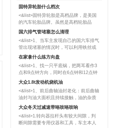
固特异轮胎什么档次
<&list>固特异轮胎是高档品牌，是美国
的汽车轮胎品牌。虽然是高档轮胎品
牌，但是中高低端的轮胎都有生产，这
国六排气管堵塞怎么清理
也是为了更好的开拓市场。
<&list>1、当车主发现自己的国六车排气
管出现堵塞的情况时，可以利用铁丝或
者是细棍，直接将杂物给取出来，如果
在家拿什么练方向盘
堵塞情况比较严重，也可以采取应急措
<&list>1、找一只平底锅，把两耳看作3
施。 <&list>2、直接利用木棍将所有的
点和9点钟方向，同时在6点钟和12点钟
杂物推到排气管里面的位置处，然后将
方向做一个标记。 <&list>2、双手握住
三元催化器拆解开，就可以将堵塞的东
大众1.8t发动机烧机油
平底锅两耳，然后往左打半圈、一圈、
西取出来。但如果是因为积碳过多引起
<&list>1、前后曲轴油封老化：前后曲轴
一圈半的练习，往右同样也要打相同的
的堵塞，就需要将三元催化器泡在草酸
油封与油大面积且持续接触，油的杂质
圈数。 <&list>3、最后强调要反复练
中进行清洗。 <&list>3、也可以利用清
和发动机内持续温度变化使其密封效果
习，这样就可以形成肌肉记忆，在真实
大众冬天过减速带咯吱咯吱响
洗剂对堵塞的情况得到解决，将清洗剂
逐渐减弱，导致渗油或漏油。<&list>2、
驾驶车辆时，不需要记忆也能打好方
放在燃油箱中，与燃油混合后，车辆启
<&list>1.转向器拉杆头有较大间隙，判
活塞间隙过大：积碳会使活塞环与缸体
向。
动时，就可以和汽油一起进入到燃烧
断间隙需要专用仪器和工具，车主本人
的间隙扩大，导致机油流入燃烧室中，