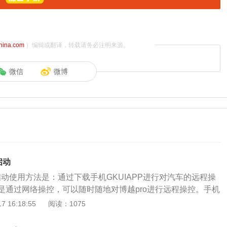
china.com
）编辑或翻译，转载请务必注明来源。
微信
微博
启动
启动使用方法是：通过下载手机GKUIAPP进行对汽车的远程操
是通过网络操控，可以随时随地对博越pro进行远程操控。手机
对汽车的远程启动：1、首先，打开进入到吉利App界面，点击我
 16:18:55
阅读：1075
手机、MIUI12.0系统、GKUI1.5.7版本）2、然后，进入到界
。3、最后，进入到界面，点击遥控启动按钮即可远程启动。