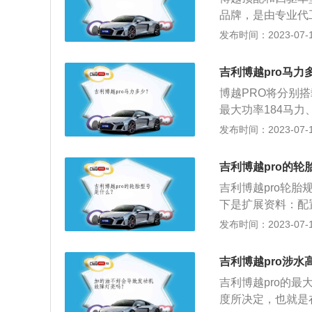
博越的底盘调教，
品牌，是由专业代
牌汽车工程公司M
乐效果一般，喜欢
发布时间：2023-07-17
稳，并在舒适性与
燕飞利士音响喇叭
系统频率：博越音响
吉利博越pro马力
z、16kHz。
博越PRO将分别搭
最大功率184马力
越PRO的扩展资料
发布时间：2023-07-17
越这款经典车型走
略，继续巩固吉利
吉利博越pro的轮
合资品牌展开全面
吉利博越pro轮胎规
1.5T的三缸机和3
下是扩展资料：配置
为255Nm，传动
智能车载系统，拥
发布时间：2023-07-17
大输出功率为184
互联等功能。内饰
时的刹车，让人驾
吉利博越pro涉水
立悬架、后多连杆
吉利博越pro的最
绝佳的平衡点。
度所决定，也就是