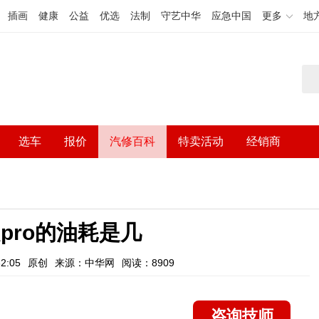
插画
健康
公益
优选
法制
守艺中华
应急中国
更多
地
选车
报价
汽修百科
特卖活动
经销商
pro的油耗是几
2:05
原创
来源：中华网
阅读：8909
咨询技师