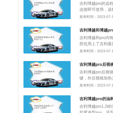
吉利博越pro的远
连接即可使用，该
即可远程启动车辆。
发布时间：2023-07-17
架是麦弗逊式独立
m、宽1831mm、
吉利博越和博越pr
5kg。
吉利博越和pro
部也用上了吉利最新
识，同时在尾部上
发布时间：2023-07-17
强。内饰不同：博
显档次，感觉要比
吉利博越pro后视
饰板，提高了整车
吉利博越pro后
键，外后视镜加热
进行加热。加热功
发布时间：2023-07-17
再次按下按钮关闭
能安全辅助功能，
吉利博越pro的油
景影像、能够行人
吉利博越pro1.2
别。
款紧凑型suv，该车