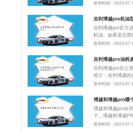
底盘越高，在通过
发布时间：2023-07-17
野车、SUV类车
通过积水路面时应
吉利博越pro机油
于水位，将会把水
吉利博越pro官方
动机的机械结构（
机油。如果是后期
能超过发动机进气
牌。机油的粘度会
发布时间：2023-07-17
就是最大涉水深度
态下的性能。比如说
具体如下：车辆涉
C的低温，这个数
动，导致发动机进
吉利博越pro油
畅，后面的数字代
好入水点。观察其
吉利博越pro百公
度指标，也可以理
积水路面可观察警
简介：吉利博越的成
方法如下：等待发
深,再决定是否继
D、1.5TD两款涡
发布时间：2023-07-17
松油滴螺丝，用油
过发动机进气口，
6年度荣获“中国
动机工作30秒即
上下足了功夫。2、
的机油滤清器的油
博越和博越pro哪
吉利的调教下动力有
室盖的加油口加入
博越和博越pro
一代提高15N·m至
钟，观察油底螺丝
下，博越和博越PR
机油标尺,检查发
7.2L/100KM
发布时间：2023-07-17
也很正常，毕竟动