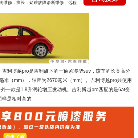
国家认证的汽车维修技师，15年德美日等各系车辆维修，擅长：疑难故障诊断维修，远程维修技术指导
.2升。吉利博越pro是吉利旗下的一辆紧凑型suv，该车的长宽高分
13毫米（mm），轴距为2670毫米（mm）。吉利博越pro共使用
一款是1.8升涡轮增压发动机。吉利博越pro匹配的是6at变
同样是相对高的。