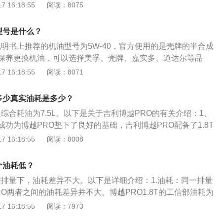
积水路面时的安全系数就越高。所以就安全涉水深度而言，越
 16:18:55
阅读：8075
型的优势显而易见。但面对大多数低底盘的紧凑级车和小型车，
以车辆进气口的位置为标尺。吉利博越pro涉水时如果进气口低
型号是什么？
吸入发动机的汽缸，由于水不像空气那样能够压缩，就会对发
说明书上推荐的机油型号为5W-40，官方使用的是壳牌的半合成
连杆、活塞、曲轴等等）造成严重的损坏，所以涉水时深度不
保养更换机油，可以选择美孚、壳牌、嘉实多、道达尔等品
口的高度。也可以通过加装涉水喉来实现发动机进气口高度,也
随着温度的变化而变化，所以需要格外注意，在低温和高温状
 16:18:55
阅读：8071
的提升。如必须要涉水的情况，则需要进行安全正确的操作，
5W-30，前面的数字表示低温流动性，5W代表可以承受-30°
水前，一定要关闭自动启停，以免车辆在水中熄火后自动启
字越小，就代表低温流动性越好，汽车低温冷启动就会更顺
水后造成严重损害；根据前车通过情况，判断水下路况，选择
耗多少真实油耗是多少？
表机油在100°C时的运动粘度，数值越高越能在高温下保持粘
他车辆的通行路径，循迹低速行驶，切忌突然加速或减速；易
里综合耗油为7.5L。以下是关于吉利博越PRO的有关介绍：1、
解为在高温状态下的润滑性能更好。吉利博越pro的机油更换的
戒水位标尺、树木以及其他车辆的车轮车门等参照物来判断水
功为博越PRO垫下了良好的基础，吉利博越PRO配备了1.8T
动机温度降下来，同时也好让机油都回流到油底壳；用扳手拧
续行驶；了解自己车辆的安全涉水深度，水深超过轮胎一半或超
轮增压发动机。1.8t发动机已经是吉利旗下的“老功臣”，并于201
 16:18:55
阅读：8008
盆接住油滴内的旧机油，直到没有机油不流为止，启动一下发
就不要贸然入水，可选择其他路线行驶。
芯”十佳发动机，由此见得吉利在近几年里在发动机的研发和适配
可，让主油道内的机油流出；用专用扳手拧下机油滤清器；在新
配置：配备在博越PRO的这台第三代1.8TD涡轮增压发动机在
封上涂上机油，用手顺时针拧紧即可；将新机油在发动机气门
个油耗低？
了不错的提高，最大功率135kW(184Ps)，峰值扭矩同比上
，一般是一桶机油加到四分之三即可；起动发动机工作5分
在同排量下，油耗差异不大。以下是详细介绍：1.油耗：同一排量
300N·m，令人高兴的是博越pro的百公里综合油耗仅为7.5L。
和机油滤清器处是否有漏油，如有应检修；发动机停止后,拔下
O两者之间的油耗差异并不大。博越PRO1.8T的工信部油耗为
动机机油在标准范围内即可。
，博越则为7.1L/100KM，两者之间的差别几乎可以忽略不计。其实
 16:18:55
阅读：7973
力系统和变速箱两者都是采用同一套系统，差距不大也实属政