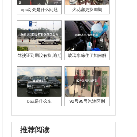
epc灯亮是什么问题
火花塞更换周期
驾驶证到期没有换,逾期
玻璃水冻住了如何解
怎么办??
决？
bba是什么车
92号95号汽油区别
推荐阅读