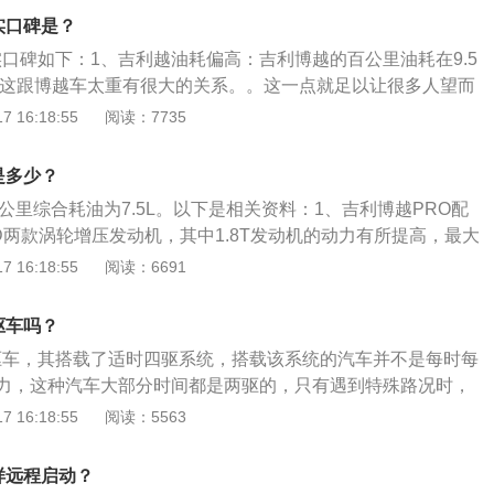
观上：博越PRO在外观上采用吉利最新的设计语言，虽说外观整
实口碑是？
别不大，但是在前脸大灯的造型和尾灯的细节上都能看到博越
实口碑如下：1、吉利越油耗偏高：吉利博越的百公里油耗在9.5
更有高级感。博越PRO的涟漪中网尺寸更大，视觉效果更加吸引
m之间，这跟博越车太重有很大的关系。。这一点就足以让很多人望而
博越PRO的内饰看起来更有豪华感看起来也更贵。例如博越P
耗的人也不在少数，这算是吉利博越致命缺点。2、发动机动
 16:18:55
阅读：7735
面板和钢琴烤漆都是两种亮晶晶的元素，但拉丝面板稍有暗哑的
越1.8T车型百公里加速9.29秒，整体的动力平顺性完全没问
高光搭配起来很有高级感。在豪华感营造上，吉利确实有几分
也能顺滑输出动力，不过1.8T高功率在被7DCT过滤后，缺
老款车型的样子，只是车机换上最新的系统。配置上：博越PR
是多少？
盘离地间隙过小，不过悬架得心应手：博越底盘高度只有170m
出全速域自适应巡航、360度全景影像、前排座椅加热、自适应
公里综合耗油为7.5L。以下是相关资料：1、吉利博越PRO配
SUV，这样的底盘高度算是刚好。悬架上，前为麦弗逊独立悬
刮、后排出风口。顶配车型还多出车道偏离预警、车道保持系
.5TD两款涡轮增压发动机，其中1.8T发动机的动力有所提高，最大
立悬架，这样的悬架配置是相当不错，而在实际的驾驶体验中
等驾驶辅助装置。发动机变速箱两者之间并没有差异。
84Ps），峰值扭矩比上一代提高15N·m至300N·m；1.5T发动
 16:18:55
阅读：6691
外观漂亮，内饰做工也挺好：回字形中网，刚直的线条，悬浮
W（177Ps），峰值扭矩为255N·m。2、博越PRO的后副车架
股，可谓是大方得体，不过仔细的车主会发现排气管的设计不
使其更美观、更舒适，并降低了底盘传递到车内的噪音；同时
管藏好影响了外观美。内饰设计灵感源于杭州的断桥，原创度
驱车吗？
设计，前后车重减轻25%;减振器阀系更改为SN全位移阀系，
尚，采用软质材料，高级感很强。5、性价比高，配置丰富：
四驱车，其搭载了适时四驱系统，搭载该系统的汽车并不是每时每
对高频响应，减震器重新调校，即使在快速变道或急速过弯
诱惑了不少人，在这样的配置下，性价比还是很高。除此之
力，这种汽车大部分时间都是两驱的，只有遇到特殊路况时，
大的摆动。在路况较差的情况下，也不会出现晃动和颠簸的现
果也不错，车辆的操控性和舒适性相当不错。
越pro是吉利旗下的一款紧凑型suv，使用了一款1.5升涡轮增
 16:18:55
阅读：5563
稳定。
30千瓦的最大功率和255牛米的最大扭矩。在车身尺寸方面，博
为4544mm、1831mm、1713mm，轴距为2670mm。
样远程启动？