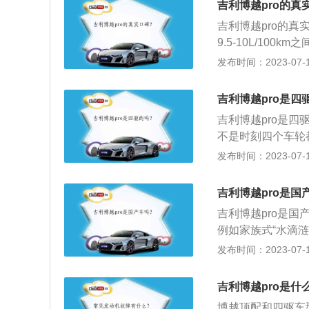
吉利博越pro的真
远程启动特点：1
吉利博越pro的
结构上没有任何差
9.5-10L/1
用方便；遥控范围
而止步，毕竟注重
发布时间：2023-07-17
直接遥控来提前启
机动力足，起步有劲
或电动机如果在一
没问题，即使故意蹂
全车加热；该功能
吉利博越pro是四
后，缺乏爆发感。
车窗都能得到有效
吉利博越pro是
70mm，不过作
不是时刻四个车轮
立悬架，后为多连
殊路况时，才是四
发布时间：2023-07-17
中表现也很好。4
空间比较小等优点，
浮式车顶，上翘的
型suv，该车使用
不是很好，没把排
吉利博越pro是国
率和255nm的最
度高，呈现年轻与
吉利博越pro是国
且使用了铝合金缸
富：博越丰富配置
例如家族式“水滴
为4544毫米、18
外，车内的隔音效
来自于西湖拱桥的
发布时间：2023-07-17
消费者的审美偏好
SUV，甚至超越同
吉利博越pro是什
反应线性且及时的
博越顶配和四驱车