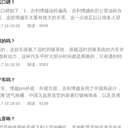
实口碑？
、可靠性高；由于发动机或电动机远程启动与手动打火在车内
真实口碑如下：1、吉利博越油耗偏高：吉利博越的百公里油耗在
别，不存在加热器机械磨损问题，从而故障几率降低。2、使
00km之间，这跟博越车太重有很大的关系。这一点就足以让很多人望
通常不低于50米，如果车辆置于地面停车场从家里或单位都能
油耗的人也不在少数，这算是吉利博越致命的缺点。2、发动
 16:18:55
阅读：9599
动发动机或电动机。3、自动定时；通常经远程启动的发动机
：博越1.8T车型百公里加速9.29秒，整体的动力平顺性完全
段时间后没有进行任何操作发动机或电动机会自动关闭。4、
躏，也能顺滑输出动力，不过1.8T高功率在被7DCT过滤
与驻车加热都是让水箱冷却液升温，无论车厢还是发动机或是
驱的吗？
3、底盘离地间隙小，不过悬架得心应手：博越底盘高度只有1
加热。
四驱的，这款车搭载了适时四驱系统，搭载适时四驱系统的汽车并
为城市SUV，这样的底盘高度算是刚好。悬架上，前为麦弗逊独
都有动力，这种汽车平时大部分时间都是两驱的，只有遇到特
杆独立悬架，这样的悬架配置是相当不错，而实际的驾驶体验
轮驱动。适时四驱系统具有体积小、结构简单、成本低、占用
 16:18:55
阅读：9383
、外观漂亮，内饰做工也挺好：回字形中网，刚直的线条，悬
比较适合城市suv使用。吉利博越pro是吉利旗下的一款紧凑
屁股，可谓是大方得体，不过仔细的车主会发现排气管的设计
了一款1.5升涡轮增压发动机，这款发动机拥有130kw的最大功
气管藏好影响了外观美。内饰设计灵感源于杭州的断桥，原创
产车吗？
大扭矩，这款发动机搭载了48v轻混动系统和缸内直喷技术，并
时尚，采用软质材料，高级感很强。5、性价比高，配置丰
产车。博越pro外观：外观方面，吉利博越采用了中国风设计，
盖缸体，与其匹配的是7速双离合变速箱。该车的长宽高分别
的确诱惑了不少人，在这样的配置下，性价比还很高。除此之
涟漪”进气格栅、中国玉如意造型的前雾灯镀铬饰条，以及灵感
31毫米、1713毫米，轴距为2670毫米。
果也不错，车辆的操控性和舒适性相当不错。
主仪表台和源自中国书法的中央扶手等，整体设计更符合中国
 16:18:55
阅读：9199
；驾驶质感方面，吉利博越出色的静音及滤震，秒杀同级自主
级合资SUV。博越pro动力：平顺的动力输出，精准的指向，
么音响？
刹车，让人驾驶起来十分轻松舒适。特别值得一提的是，吉利
型音响使用的是燕飞利士音响喇叭，其他配置音响也并非知名