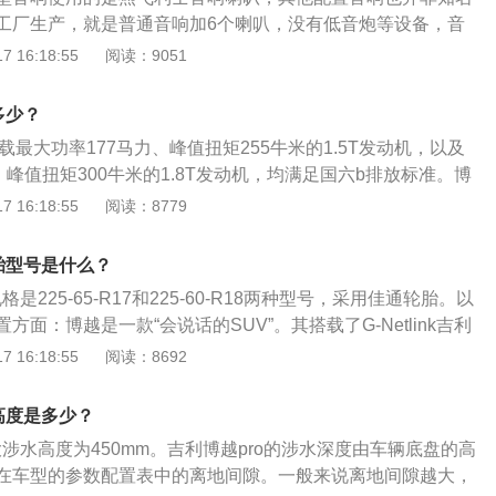
得益于前麦弗逊式独立悬架、后多连杆式独立悬架，由英国老
工厂生产，就是普通音响加6个喇叭，没有低音炮等设备，音
IRA调教，经吉利工程师结合中国路况进一步优化，底盘扎实沉
音乐只能改装。音响配置：博越顶配和四驱车型音响使用的是
 16:18:55
阅读：9051
运动性之间找到了绝佳的平衡点。
，其他配置音响也并非知名品牌，是由专业代工厂生产。音响
系统有五段频率可调，分别为80Hz、500Hz、1kHz、5kH
多少？
载最大功率177马力、峰值扭矩255牛米的1.5T发动机，以及
、峰值扭矩300牛米的1.8T发动机，均满足国六b排放标准。博
如下：博越PRO介绍：将与2020款博越组成“博越家族”，让博
 16:18:55
阅读：8779
向家族化发展，同时也开启吉利在紧凑级SUV领域的双车战
在紧凑型SUV市场的领军地位，同时与更多中国品牌以及主流
胎型号是什么？
竞争。动力方面：博越PRO6款车型分别搭载了两种动力，3款
格是225-65-R17和225-60-R18两种型号，采用佳通轮胎。以
款1.8T的四缸机，其中1.5T最大输出功率为177马力，峰值扭矩
方面：博越是一款“会说话的SUV”。其搭载了G-Netlink吉利
方面与之匹配的是爱信6速手自一体变速箱或6速手动，1.8T的最
有8英寸高清电容触控屏、智能语音交互，支持iOS、安卓智能
 16:18:55
阅读：8692
马力、峰值扭矩最大为300Nm。
方面：博越有出色的静音及滤震，精准的指向，反应线性且及
驶起来十分轻松舒适。博越的底盘调教，得益于前麦弗逊式独
高度是多少？
式独立悬架，底盘扎实沉稳，并在舒适性与运动性之间找到了
大涉水高度为450mm。吉利博越pro的涉水深度由车辆底盘的高
在车型的参数配置表中的离地间隙。一般来说离地间隙越大，