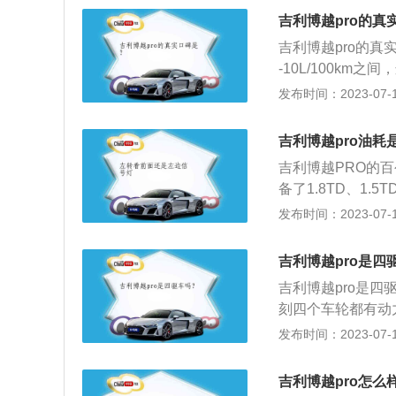
策。2.差异：外
吉利博越pro的真
体的造型和博越差
吉利博越pro的真
PRO明显比博越
-10L/100k
人眼球。内饰上：
止步，毕竟注重油
发布时间：2023-07-17
RO上的金属拉丝
力足，起步有劲：博
光泽和钢琴烤漆的
题，即使故意蹂躏，
功力。博越则保持
吉利博越pro油耗
乏爆发感。3、底
O相比起博越，多
吉利博越PRO的百
m，不过作为城市
近远关灯、自动雨
备了1.8TD、1
架，后为多连杆独
统、交通标志识别
功率为135kW（1
发布时间：2023-07-17
表现也很好。4、
机的最大功率130k
式车顶，上翘的屁
进行了重新设计，
是很好，没把排气
吉利博越pro是四
底盘采用了轻量化
高，呈现年轻与时
吉利博越pro是
减振器能更好地应
博越丰富配置的确
刻四个车轮都有动
时，也不会存在过
外，车内的隔音效
才是四轮驱动的。博
发布时间：2023-07-17
象，驾乘体验舒适
压发动机，拥有1
越pro的长宽高分别
吉利博越pro怎么