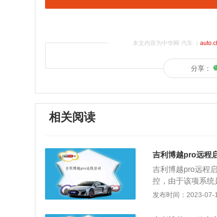
本文内容为中华网·汽车（
auto.
分享：
相关阅读
吉利博越pro远程
吉利博越pro远程
控，由于该项系统
GKUIAPP进行
发布时间：2023-07-17
(图片取自于小米10
面，点击远程遥控