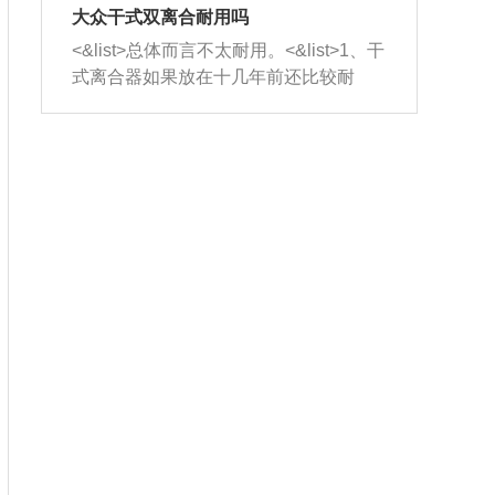
室，最后形成废气排出，就可以让三元
无法制作，需要将车辆送到修理厂或4s
造成烧机油。<&list>3、机油粘度。使用
大众干式双离合耐用吗
催化器得到清洗，排气管堵塞的情况就
店；<&list>2.车辆半轴套管防尘罩破
机油粘度过小的话，同样会有烧机油现
<&list>总体而言不太耐用。<&list>1、干
能够得到解决。
裂，破裂后会出现漏油现象，使半轴磨
象，机油粘度过小具有很好的流动性，
式离合器如果放在十几年前还比较耐
损严重，磨损的半轴容易损坏，产生异
容易窜入到气缸内，参与燃烧。<&list>
用，但是由于现在的汽车发动机动力输
响；<&list>3.稳定器的转向胶套和球头
4、机油量。机油量过多，机油压力过
出越来越高，使得干式离合器散热不足
老化，一般是使用时间过长造成的。解
大，会将部分机油压入气缸内，也会出
的缺陷也逐渐暴露出来。<&list>2、由于
决方法是更换新的质量好的转向橡胶套
现烧机油。<&list>5、机油滤清器堵塞：
干式双离合的工作环境暴露在空气中，
和球头。
会导致进气不畅，使进气压力下降，形
而离合器的散热也是通离合器罩上面的
成负压，使机油在负压的情况下吸入燃
几个小孔来进行散热。但是在行驶过程
烧室引起烧机油。<&list>6、正时齿轮或
中变速箱需要换挡，就不得不使得离合
链条磨损：正时齿轮或链条的磨损会引
器频繁工作。<&list>3、长时间的低速行
起气阀和曲轴的正时不同步。由于轮齿
驶以及过于频繁的启停，导致离合器的
或链条磨损产生的过量侧隙，使得发动
温度不断升高，而低速行驶时空气流动
机的调节无法实现：前一圈的正时和下
效率不高，无法将离合器中的热量有效
一圈可能就不一样。当气阀和活塞的运
的带走，导致离合器内部的温度不断升
动不同步时，会造成过大的机油消耗。
高，加速离合器的磨损。
解决方法：更换正时齿轮或链条。<&list
>7、内垫圈、进风口破裂：新的发动机
设计中，经常采用各种由金属和其他材