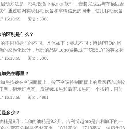
程启动方法是：移动设备下载gkui软件，安装完成后与车辆匹配
软件通过联网实现移动设备和车辆信息的同步，使用移动设备
以2021款吉利博越pro为例，其车身结构是5门5座suv，前悬
 16:18:55
阅读：5308
悬架，后悬架是多连杆式独立悬架，车身尺寸是：长4519m
高1694mm，轴距为2670mm，油箱容积为58l，车身重量为161
o的区别是什么？
内饰的不同和标志的不同。具体如下：标志不同：博越PRO的尾
的家族化设计，尾部的品牌Logo被换成了“GEELY”的英文标
方装上了一个硕大的尾翼，尾部的运动感一下子就得到了增
 16:18:55
阅读：5308
越PRO在内饰用料非常考究，棕色+黑色的内饰配色看着十分
百万级豪车还要豪华。中控屏下方的钢琴式按键以及金属拉丝
镜加热在哪里？
内饰的质感。
视镜加热按键在空调面板上，按下空调控制面板上的后风挡加热按
开启，指示灯点亮。后视镜加热和后窗加热同一个按钮，同时
能在发动机运转时工作，并在较短时间后自动关闭，也可通过
 16:18:55
阅读：4981
后视镜和后窗加热功能。吉利博越pro拥有非常全面的前瞻性智
比如精度可调的LKA车道保持系统、百万像素全高清360度全
耗是多少？
识别的AEB-P城市预碰撞系统等，智能安全驾驶辅助达到L2级
t的油耗是9升；1.8t的油耗是9.2升。吉利博越pro是吉利旗下的一
的长宽高分别是4544毫米、1831毫米、1713毫米，轴距为26