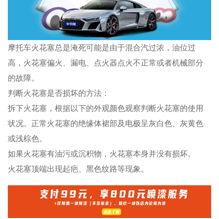
摩托车火花塞总是淹死可能是由于混合汽过浓，油位过
高，火花塞偏火、漏电、点火器点火不正常或者机械部分
的故障。
判断火花塞是否损坏的方法：
拆下火花塞，根据以下的外观颜色观察判断火花塞的使用
状况。正常火花塞的绝缘体裙部及电极呈灰白色、灰黄色
或浅棕色。
如果火花塞有油污或沉积物，火花塞本身并没有损坏。
火花塞顶端出现起疤、黑色纹路等现象。