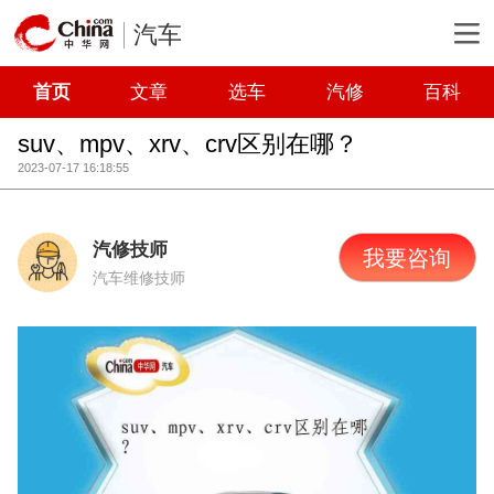
汽车
首页
文章
选车
汽修
百科
suv、mpv、xrv、crv区别在哪？
2023-07-17 16:18:55
汽修技师
我要咨询
汽车维修技师