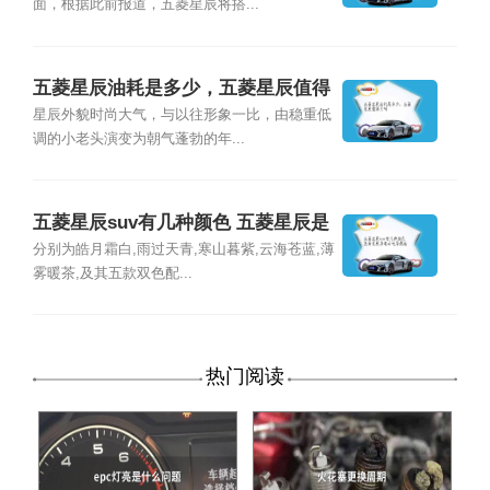
面，根据此前报道，五菱星辰将搭...
五菱星辰油耗是多少，五菱星辰值得
买吗
星辰外貌时尚大气，与以往形象一比，由稳重低
调的小老头演变为朝气蓬勃的年...
五菱星辰suv有几种颜色 五菱星辰是
电动还是燃油
分别为皓月霜白,雨过天青,寒山暮紫,云海苍蓝,薄
雾暖茶,及其五款双色配...
热门阅读