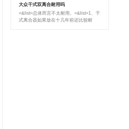
室，最后形成废气排出，就可以让三元
无法制作，需要将车辆送到修理厂或4s
造成烧机油。<&list>3、机油粘度。使用
大众干式双离合耐用吗
催化器得到清洗，排气管堵塞的情况就
店；<&list>2.车辆半轴套管防尘罩破
机油粘度过小的话，同样会有烧机油现
<&list>总体而言不太耐用。<&list>1、干
能够得到解决。
裂，破裂后会出现漏油现象，使半轴磨
象，机油粘度过小具有很好的流动性，
式离合器如果放在十几年前还比较耐
损严重，磨损的半轴容易损坏，产生异
容易窜入到气缸内，参与燃烧。<&list>
用，但是由于现在的汽车发动机动力输
响；<&list>3.稳定器的转向胶套和球头
4、机油量。机油量过多，机油压力过
出越来越高，使得干式离合器散热不足
老化，一般是使用时间过长造成的。解
大，会将部分机油压入气缸内，也会出
的缺陷也逐渐暴露出来。<&list>2、由于
决方法是更换新的质量好的转向橡胶套
现烧机油。<&list>5、机油滤清器堵塞：
干式双离合的工作环境暴露在空气中，
和球头。
会导致进气不畅，使进气压力下降，形
而离合器的散热也是通离合器罩上面的
成负压，使机油在负压的情况下吸入燃
几个小孔来进行散热。但是在行驶过程
烧室引起烧机油。<&list>6、正时齿轮或
中变速箱需要换挡，就不得不使得离合
链条磨损：正时齿轮或链条的磨损会引
器频繁工作。<&list>3、长时间的低速行
起气阀和曲轴的正时不同步。由于轮齿
驶以及过于频繁的启停，导致离合器的
或链条磨损产生的过量侧隙，使得发动
温度不断升高，而低速行驶时空气流动
机的调节无法实现：前一圈的正时和下
效率不高，无法将离合器中的热量有效
一圈可能就不一样。当气阀和活塞的运
的带走，导致离合器内部的温度不断升
动不同步时，会造成过大的机油消耗。
高，加速离合器的磨损。
解决方法：更换正时齿轮或链条。<&list
>7、内垫圈、进风口破裂：新的发动机
设计中，经常采用各种由金属和其他材