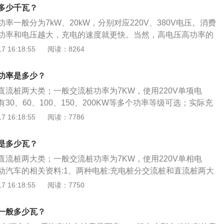
的充电功率。充电桩分类：充电桩分为交流桩和直流桩两大
多少千瓦？
为7KW，使用220V单项电源；直流桩的功率有30、60、10
率一般分为7kW、20kW，分别对应220V、380V电压。消费
KW等多个功率等级可选；实际充电时是根据电动汽车的电池参数
功率和电压越大，充电的速度就更快。当然，高电压高功率的
决定的，并且随着充电状态变化。家用充电桩安装流程：1、
保有一个安全的环境。关于汽车电瓶的相关信息如下：1、简
 16:18:55
阅读：8264
先明确小区里是否有固定停车位，以及物业是否同意安装充电
叫蓄电池，是电池的一种，它的工作原理就是把化学能转化为
定了物业，就搞定了50%。2、申请供电方案：在签订购车合
所说的电瓶是指铅酸蓄电池。即一种主要由铅及其氧化物制
托4S店向所在区域供电公司提出用电报装申请，待供电公司给
功率是多少？
溶液的蓄电池。2、工作原理：它用填满海绵状铅的铅板作负
后，在有效期内去供电公司办理手续。3、安装施工：供电方
直流桩两大类；一般交流桩功率为7KW，使用220V单项电
的铅板作正极，并用22～28%的稀硫酸作电解质。在充电时，
开展充电设施建设了，需要注意的是充电桩的型号需要符合国
30、60、100、150、200KW等多个功率等级可选；实际充
，放电时化学能又转化为电能。
选用最适合自己电动车品牌的充电设备。4、申请验收：充电
车的电池参数与充电桩匹配结果决定，并且随着充电状态变
 16:18:55
阅读：7786
以向供电公司提出验收申请，验收合格后，就可由供电公司完
意事项：1.请勿将易燃、易爆或可燃材料、化学物、可燃蒸汽
了，接下来自然就可以充电了。
电桩。2.保持充电枪头清洁干燥，如有脏污，请用清洁的干布
是多少瓦？
用手触碰充电枪芯。3.严禁在充电枪或充电线缆存在缺陷、出
直流桩两大类；一般交流桩功率为7KW，使用220V单相电
裂、充电线缆裸露等情况下使用充电桩，如有发现，请及时联
动汽车的相关资料:1、两种电桩:充电桩分交流桩和直流桩两大
请勿试图拆卸、维修、改装充电桩，如有维修、改装需求，请联
为7KW，使用220V单相电源；直流桩的功率有30、60、10
 16:18:55
阅读：7750
当的操作可能会造成损坏、漏水、漏电等情况。5.严禁在充电
KW等多个功率等级可选；实际充电时是根据电动汽车的电池参数
确保充电过程中的人生和车辆安全。6.使用过程中如有什么异
决定，并且随着充电状态变化。2、根据汽车电池容量而定:准
下急停按钮，切断所有输入输出电源。7.如遇下雨打雷天气，
一般多少瓦？
容量而定，一般中小型电动汽车的容量是充满可以装18度电。
儿童请勿在充电过程中靠近、使用充电桩，以免造成伤害。9.在