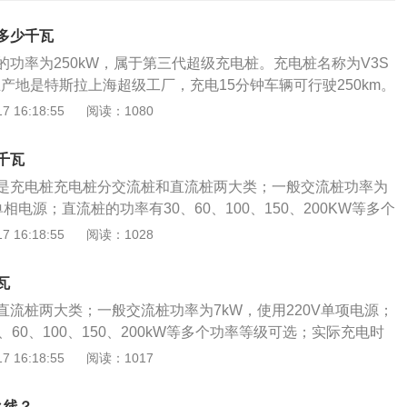
多少千瓦
功率为250kW，属于第三代超级充电桩。充电桩名称为V3S
r，其生产地是特斯拉上海超级工厂，充电15分钟车辆可行驶250km。
电桩采用的是全新架构超充方式，可支持高达250KW的峰值，
 16:18:55
阅读：1080
120公里，相比特斯拉上一代V2超充桩平均充电时间缩短2
电池，52分钟可以充满97%，一个小时内可充满，充电效率非常
千瓦
是，超级充电桩在整个充电过程中功率不会达到250kW，功率
是充电桩充电桩分交流桩和直流桩两大类；一般交流桩功率为
是说，剩余电量越少，充电电量越大，电量越多，充电电量越
单相电源；直流桩的功率有30、60、100、150、200KW等多个
充电桩功率只有在3%到30%的情况下才会达到250kW。功
际充电时是根据电动汽车的电池参数与充电桩匹配结果决定，
 16:18:55
阅读：1028
电功率基本保持在130-180kw之间。当功率达到70%时，充电
变化。相关资料：充电功率：充电功率通常指输电线路的充电
，直到功率达到90%，最后10%进入涓流充电阶段。
功率。线路太长时，会有对地电容。由线路的对地电容电流所
瓦
称为线路的充电功率。续航里程：续航里程是电动汽车的核心
直流桩两大类；一般交流桩功率为7kW，使用220V单项电源；
航里程，工程师们想出了各种方法，比如减重，比如减小风
、60、100、150、200kW等多个功率等级可选；实际充电时
都只是锦上添花，要让电动汽车跑得更远，最根本的途径还是
电池参数与充电桩匹配结果决定的，并且随着充电状态变化。
 16:18:55
阅读：1017
电动汽车来说就和汽油对于传统燃油车的意义一样，而充电桩
心需求，关乎到车辆的用车体验；目前市面上充电汽车充电桩
么线？