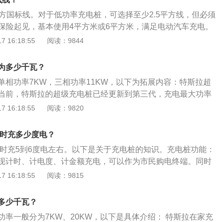
电桩和交流充电桩。当然了，充电桩种类的不同，车辆的充电
平方国标线。对于低功率充电桩，可选择至少2.5平方线，但必须
确要看汽车的电池容量而定，一般中小型电动汽车的容量是充
了保险起见，基本使用4平方米或6平方米，满足电动汽车充电。
。了解充电器的输入电压和电流的大小，才能计算，而且充电
需要10平方米或更高的电线。充电时，应保持车身干燥，拉起
 16:18:55
阅读：9844
电流都是在不断变化的，不会维持在一个数值的，计算出的结
空档或P档，无需打开车辆的12V低压电源开关和钥匙开关。将
参考值。
体充电座上，确认插头锁定到位并紧固后，打开充电器。充电
为多少千瓦？
击充电按钮。充电过程中，严禁在车辆上进行任何操作，不得
单相功率7KW，三相功率11KW，以下为拓展内容：特斯拉超
电线束。充电时，必须在充电车辆旁边放置警告标志。
当前，特斯拉的超级充电桩已经更新到第三代，充电最大功率
正在开发最大充电功率350kW的充电桩。ModelSPlaid和Cybe
 16:18:55
阅读：9820
先适配。现阶段，特斯拉第三代超级充电桩已经在全球范围内稳步铺
率可达250KW，性能比目前国内大范围使用的V2超级充电桩
小时充多少度电？
充桩功率约为120KW）。以Model3为例，部分车型在峰值功
一小时充5到6度电左右。以下是关于充电桩的知识。充电桩功能：
充电量可行驶约100公里，15分钟最高可补充约250km的续航
现计时、计电度、计金额充电，可以作为市民购电终端。同时
delS可以补充约230km，而ModelX可补充约203km。目
（栓）的效率和实用性，今后将陆续增加一桩（栓）多充和为
 16:18:55
阅读：9815
经建成了超过2800个超级充电桩，2500个目的地充电桩，能
功能。充电桩作用：电动汽车充电桩作为电动汽车的能量补给
人口密集城市。未来随着V4充电桩的投入使用，车辆的充电时间
关系到电池组的使用寿命、充电时间。这也是消费者在购买电
多少千瓦？
心的一个方面之一。实现对动力电池快速、高效、安全、合理
功率一般分为7KW、20KW，以下是具体介绍： 特斯拉在家充
汽车充电器设计的基本原则，另外，还要考虑充电器对各种动