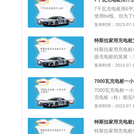
功率可分为直流充
7千瓦充电桩用6
功率也是不同。准
使用bv线。但为
满可以装18度电
如果接线过长，则
发布时间：2023-07-17
时，充电器的消耗
驻车制动器并换至
果也只是作为一个
充电枪插头放在车
特斯拉家用充电桩
器自检正确后，点
特斯拉家用充电桩
触摸蓄电池箱和充
级充电桩的发展：
可达250kW。公司
发布时间：2023-07-17
rtruck或将首
设，其最大充电功
7000瓦充电桩一
提升了一倍（V2超
7000瓦充电桩
率状态下，5分钟所
充电桩（栓）能实
里程。同样时间，Mo
为提高公共充电桩
发布时间：2023-07-17
前，特斯拉在中国已
电动自行车充电的
够覆盖约90%的
装置，其充电性能
还会进一步缩短。
特斯拉家用充电桩
动汽车之前最为关
特斯拉家用充电桩
的电量补给是电动