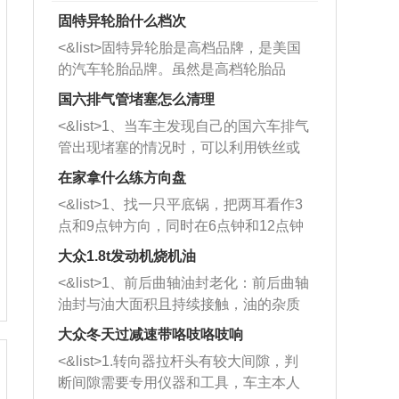
固特异轮胎什么档次
<&list>固特异轮胎是高档品牌，是美国
的汽车轮胎品牌。虽然是高档轮胎品
牌，但是中高低端的轮胎都有生产，这
国六排气管堵塞怎么清理
也是为了更好的开拓市场。
<&list>1、当车主发现自己的国六车排气
管出现堵塞的情况时，可以利用铁丝或
者是细棍，直接将杂物给取出来，如果
在家拿什么练方向盘
堵塞情况比较严重，也可以采取应急措
<&list>1、找一只平底锅，把两耳看作3
施。 <&list>2、直接利用木棍将所有的
点和9点钟方向，同时在6点钟和12点钟
杂物推到排气管里面的位置处，然后将
方向做一个标记。 <&list>2、双手握住
三元催化器拆解开，就可以将堵塞的东
大众1.8t发动机烧机油
平底锅两耳，然后往左打半圈、一圈、
西取出来。但如果是因为积碳过多引起
<&list>1、前后曲轴油封老化：前后曲轴
一圈半的练习，往右同样也要打相同的
的堵塞，就需要将三元催化器泡在草酸
油封与油大面积且持续接触，油的杂质
圈数。 <&list>3、最后强调要反复练
中进行清洗。 <&list>3、也可以利用清
和发动机内持续温度变化使其密封效果
习，这样就可以形成肌肉记忆，在真实
大众冬天过减速带咯吱咯吱响
洗剂对堵塞的情况得到解决，将清洗剂
逐渐减弱，导致渗油或漏油。<&list>2、
驾驶车辆时，不需要记忆也能打好方
放在燃油箱中，与燃油混合后，车辆启
<&list>1.转向器拉杆头有较大间隙，判
活塞间隙过大：积碳会使活塞环与缸体
向。
动时，就可以和汽油一起进入到燃烧
断间隙需要专用仪器和工具，车主本人
的间隙扩大，导致机油流入燃烧室中，