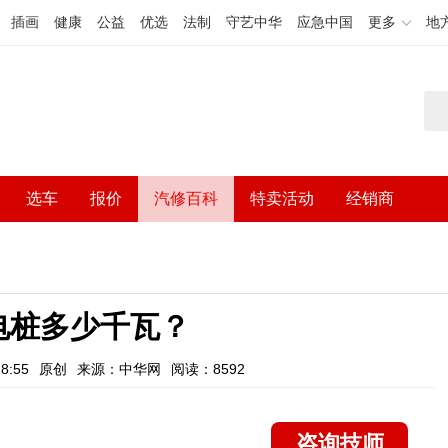
插画
健康
公益
优选
法制
守艺中华
应急中国
更多
地
选车
报价
汽修百科
特卖活动
经销商
电桩多少千瓦？
8:55
原创
来源：中华网
阅读：8592
咨询技师