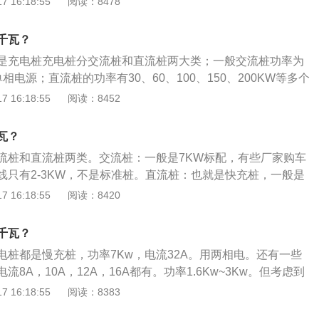
 16:18:55
阅读：8478
电桩作为电动汽车的能量补给装置，其充电性能关系到电池组
时间。这也是消费者在购买电动汽车之前最为关心的一个方面
千瓦？
池快速、高效、安全、合理的电量补给是电动汽车充电器设计
是充电桩充电桩分交流桩和直流桩两大类；一般交流桩功率为
，还要考虑充电器对各种动力电池的适用性。
单相电源；直流桩的功率有30、60、100、150、200KW等多个
际充电时是根据电动汽车的电池参数与充电桩匹配结果决定，
 16:18:55
阅读：8452
变化。如下是相关资料：充电功率：充电功率通常指输电线路
为无功功率。线路太长时，会有对地电容。由线路的对地电容
瓦？
功率，称为线路的充电功率。续航里程：续航里程是电动汽车
流桩和直流桩两类。交流桩：一般是7KW标配，有些厂家购车
提升续航里程，工程师们想出了各种方法，比如减重，比如减
线只有2-3KW，不是标准桩。直流桩：也就是快充桩，一般是
方法都只是锦上添花，要让电动汽车跑得更远，最根本的途径
、60、100、150、200、250、300KW。充电时间：汽车充电
 16:18:55
阅读：8420
量。
池容量而定，一般中小型电动汽车的容量充满可以装18度电。
电器的输入电压和电流的大小，才能计算，而且充电时，充电
千瓦？
断变化，不会维持在一个数值，计算出的结果也只是作为一个
电桩都是慢充桩，功率7Kw，电流32A。用两相电。还有一些
8A，10A，12A，16A都有。功率1.6Kw~3Kw。但考虑到
际功率略小。定义：充电功率通常指输电线路的充电功率，也
 16:18:55
阅读：8383
路太长时，会有对地电容。由线路的对地电容电流所产生的无