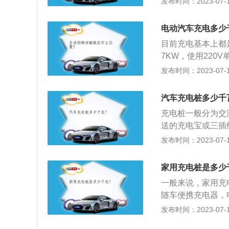
发布时间：2023-07-17
实现：电动汽车充
的使用寿命、充电
电动汽车充电多少
之一。实现动力电
目前充电基本上都
的基本原则，另外
7KW，使用220V
功率等级可选；实
发布时间：2023-07-17
并且随着充电状态
的充电功率，也称
汽车充电桩多少千
电流所产生的无功
充电桩一般分为交
的核心指标。为了
送的充电宝或三插
小风阻。但是这些
15、20、30、45
发布时间：2023-07-17
还是增加电池的容
时间要看汽车的电
消耗电流：了解充
家用充电桩是多少
器的消耗电流在不
一般来说，家用充
参考值。
随车便携充电器，电流
电压损耗，一般实
发布时间：2023-07-17
称为无功功率。线