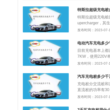
特斯拉超级充电桩
特斯拉超级充电桩的
upercharge
特斯拉V3超级充
发布时间：2023-07-17
充电5分钟可行驶约
5%，配上4680
电动汽车充电多少
高。但值得注意的
目前充电基本上都
有下坡趋势。也就
7KW，使用220V
小。一般情况下，过
功率等级可选；实
发布时间：2023-07-17
率达到30%后，充
并且随着充电状态
功率在50kW之间
功率，也称为无功
汽车充电桩多少千
产生的无功功率，
充电桩分交流桩和
指标。为了提升续
直流桩的功率有30
阻。但是这些方法
是根据电动汽车的
发布时间：2023-07-17
增加电池的容量。
充电桩对于新能源
作为新能源汽车核
7千瓦充电桩用什