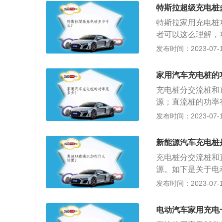
功功率，称为线路
特斯拉超级充电桩
类；一般交流桩功率
特斯拉家用充电桩功
0、150、200
者可以这么理解，
与充电桩匹配结果
充电设施首先要确
发布时间：2023-07-17
确认充电条件：要
介：汽车电瓶，也
桩，简单来说，搞
电能。通常，人们
同后，可自行或委
家用汽车充电桩的
成，电解液是硫酸
出供电方案答复之
充电桩分交流桩和
极，填满二氧化铅
案确认后，就可以
源；直流桩的功率有
电能转化为化学能
家要求，并且注意
电时是根据电动汽
发布时间：2023-07-17
桩施工完成后，可
化。充电桩充电注
成装表接电的工作
等危险物品靠近充
新能源汽车充电桩
擦拭，严禁带电时
充电桩分交流桩和
现裂痕、磨损、破
源。如下是关于电
系工作人员。4.
类；一般交流桩功率
发布时间：2023-07-17
系工作人员，不正
0、150、200
过程中拔卸枪头，
与充电桩匹配结果
常情况，可立即按
电动汽车家用充电
确要看汽车的电池
请谨慎充电。8.