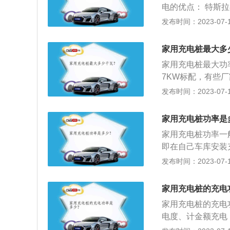
电的优点： 特斯
力电池的适用性。
地地给车辆充电，
发布时间：2023-07-17
时候给车辆充电，
保证车辆在第二天
家用充电桩最大多
度，零下二十摄氏
家用充电桩最大功率
平台上的充电机以及
7KW标配，有些
环境条件降水和风
的功率：直流桩也就是
发布时间：2023-07-17
0、250、300
干扰或噪音干扰的
家用充电桩功率是
下，综合考虑建设
家用充电桩功率一般
即在自己车库安装充
电：4S店配有超
发布时间：2023-07-17
m。随车充电：改
过随车充电器一般只
家用充电桩的充电
电站充电：主要在
家用充电桩的充电
时。
电度、计金额充电
率和实用性，今后