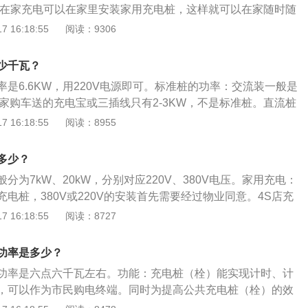
拉在家充电可以在家里安装家用充电桩，这样就可以在家随时随
对于车辆的日常使用也很方便，安装好之后可以晚上开回去的
 16:18:55
阅读：9306
然后等到第二天车辆充满电之后就可以把车辆开走，这样可以
出门的时候是满电。 特斯拉安装充电桩的条件： 工作环境温
少千瓦？
度到五十摄氏度；相对湿度百分之五到百分之九十五；安装在
是6.6KW，用220V电源即可。标准桩的功率：交流装一般是
暴露在外的部件应能承受GB/T4797.5-9《电工电子产品自然
厂家购车送的充电宝或三插线只有2-3KW，不是标准桩。直流桩
》中表九规定的不同地区、不同高度处相对风速的侵袭。
快充桩，一般是15、20、30、45、60、100、150、20
 16:18:55
阅读：8955
KW。通信的可靠性：通信系统要长期经受恶劣环境和较强的电磁
考验，并保持通信的畅通。建设费用：在满足可靠性的前提
多少？
费用及长期使用和维护的费用。
分为7kW、20kW，分别对应220V、380V电压。家用充电：
电桩，380V或220V的安装首先需要经过物业同意。4S店充
级充电桩，充电服务属于售后范围。充电一个小时，可续航480k
 16:18:55
阅读：8727
造成标准电源接口，这样就可以随时在有电源的地方充电。不
有110V，充电比较慢，充电速度大概在20-30km/h。超级充
功率是多少？
市区布局，一般位于商业闹区。从0电量至充满电不超过2小
功率是六点六千瓦左右。功能：充电桩（栓）能实现计时、计
，可以作为市民购电终端。同时为提高公共充电桩（栓）的效
将陆续增加一桩（栓）多充和为电动自行车充电的功能。技术