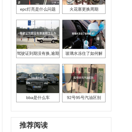
epc灯亮是什么问题
火花塞更换周期
驾驶证到期没有换,逾期
玻璃水冻住了如何解
怎么办??
决？
bba是什么车
92号95号汽油区别
推荐阅读