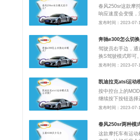
闭，此时火花塞会
春风250sr这
此时，活塞将向上
响应速度会变慢，油
辆冯春旗下的摩托
发布时间：2023-07-17
为2010毫米、75
单缸发动机最大功率2
奔驰e300怎么切
矩转速7500rp
驾驶员右手边，通
式：经济模式油门
换S驾驶模式即可
共振区间内转速会
式后在高速行驶状
发布时间：2023-07-17
自动启停装置。2
般驾驶选用此模式
凯迪拉克atsl运
缓。
按中控台上的MO
继续按下按钮选择
动模式指示灯。以
发布时间：2023-07-17
将自动换档。根据
档位的时间可能长
春风250sr两种
的控制。如果车辆
这款摩托车有运动
更好的转弯性能。