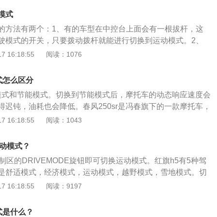
模式
的方法有两个：1、有的车型在中控台上面会有一根拔杆，这
驶模式的开关，只要拨动拨杆就能进行切换到运动模式。2、
一个旋钮，这个旋钮就是切换驾驶模式的开关，只要旋转按钮
 16:18:55
阅读：1076
动模式。汽车运动模式，开启后会提高发动机转速，保持足够
性能，提高驾驶乐趣，而且变速箱可以自由换挡，再次换挡时
模式怎么区分
发动机长时间保持高速，汽车也会长时间低速高速行驶，从而
运动模式和节能模式。切换到节能模式后，摩托车的动态响应速度会
出和加速度，适用于高速公路、泥地、山路等复杂路况或者当
得迟钝，油耗也会降低。春风250sr是冯春旗下的一款摩托车，
重物时。
动机。250sr的长宽高分别为2010毫米(mm)、750毫米(m
 16:18:55
阅读：1043
mm)，轴距为1360毫米(mm)，乘坐高度为780毫米(mm)。这款摩
机最大功率20.5kw，最大功率转速9750rpm，最大扭矩22牛
运动模式？
500rpm。这台发动机的气缸直径为72毫米，冲程为61.2毫
制区的DRIVEMODE旋钮即可切换运动模式。红旗h5有5种驾
有滑动离合器。摩托车发动机的工作原理与汽车发动机相似。
是舒适模式，经济模式，运动模式，越野模式，雪地模式。切
时有四个冲程，即进气冲程、压缩冲程、做功冲程和排气冲
，仪表盘会出现切换提醒：舒适模式算正常均衡，运动模式动
 16:18:55
阅读：9197
进气冲程时，进气门将打开，此时，活塞将向下运行以吸入可
动力弱但是省油，雪地模式是在雪天时使用，起增加稳定作
机处于压缩冲程时，进气门和排气门将关闭，此时，活塞将向
外时使用。车钥匙是全系标配的远程启动配置，使用方便。
混合物。当发动机处于做功冲程时，进气门和排气门基本关
模式是什么？