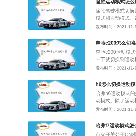
途胜运动模式怎么
力要求较高的情况
途胜驾驶模式切换
出行的目的选择最
模式和自动模式。
越野车产品的开始。
发布时间：2021-11-10
官方售价从15.9
内部装饰采用家族
奔驰c200怎么切
椅通风，盲点监控
奔驰c200运动模
驱，无钥匙进入等
一下就切换到运动
度。调整靠背角度
奔驰c200带驱动
发布时间：2021-11-10
需9.4秒钟，最高
带及头枕，驾驶员
h6怎么切换运动模
的中央控制台，后
哈弗h6运动模式
制动辅助系统（B
动模式。除了运动
DTRONIC定
式。不同的驾驶模
发布时间：2021-11-10
电动调节高度和靠
的。常规模式，在
可加热车外后视镜
平稳舒适，驾驶起
玻璃；连灰尘过滤
哈弗f7运动模式怎
较的强，有较强的
点火开关处于ON