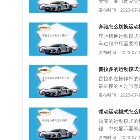
变慢，油门反应会变
r：是春风旗下的
发布时间：2023-07-17
0sr的长宽高：分别
为780毫米。3、
奔驰怎么切换运动
速为9750转每分
奔驰切换运动模式
发动机的缸径为72
车过程中只需要将
更多资料如下：1
发布时间：2023-07-17
生改变，变速器会
升挡，可以让发动
普拉多的运动模式
会维持在三千转每
普拉多在操作杆的
车具有更好的动力
最直接的区别当然
同样较多，经常使
性的下降。以下是
发布时间：2023-07-17
的动力、更大的性
高发动机转速，使
领动运动模式怎么
来。2、汽车也会
领克的运动模式的切
动机进气增加，同
钮，中央显示器就会
控屏选择驾驶模式
发布时间：2023-07-17