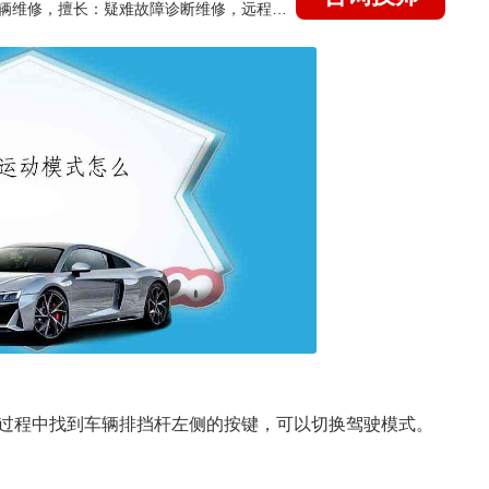
国家认证的汽车维修技师，15年德美日等各系车辆维修，擅长：疑难故障诊断维修，远程维修技术指导
过程中找到车辆排挡杆左侧的按键，可以切换驾驶模式。