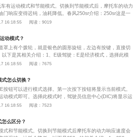
点燃可燃混合气。当发动机处于排气冲程时，排气阀将打开。
款摩托车有运动模式和节能模式。切换到节能模式后，摩托车的动力
运行以排出废气。
门响应变得迟钝，油耗降低。春风250sr介绍：250sr这是一
车，采用单缸水冷四冲程发动机。250sr长度、宽度和高度分别
 16:18:55
阅读：9019
0毫米和1080毫米，轴距1360毫米，坐高780毫米。这辆摩托车
0.5kw，最大功率转速9750rpm，最大扭矩22nm，最大扭
换运动模式？
m。这台发动机的气缸直径为72毫米，冲程为61.2毫米。经济模
道罩上有个拨轮，就是银色的圆形旋钮，左边有按键，直接切
响应会更慢，极限转速会更低，骑行会更平稳，振动会更小，
。以下是其相关介绍：1、E级驾驶：E是经济模式，选择此模
增加。
况下松油时发动机时而会自动滑行。即发动机无转速，类似于
 16:18:55
阅读：7675
、C级驾驶：C是舒适模式是更接近于默认的标准驾驶模式，一
既有动力又不会太费油。但如果温柔地驾驶，油门反应仍偏迟
动模式怎么切换？
DE按钮可以进行模式选择。第一次按下按钮将显示当前模式。
运动模式即可。选择此模式时，驾驶员信息中心(DIC)将显示运
下是相关内容介绍：运动模式：当处于“运动模式”时，车辆仍
 16:18:55
阅读：7523
制动、油门开度以及车辆横向加速度等因素，变速器处于某一
于正常驾驶模式下的情况。转向系统将发生变化以提供更精确
模式怎么区分？
具有电磁行驶平顺性控制系统，则悬架系统将发生变化以提供
模式和节能模式。切换到节能模式后摩托车的动力响应速度会