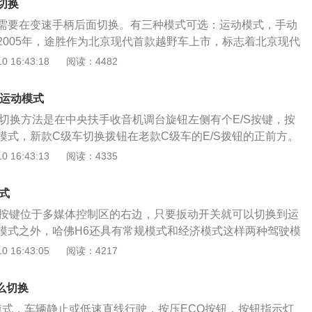
切换
下选用，手动模式是需要手动调换档位的模式。车主可以根据
需要在变速手柄后面切换。有三种模式可选：运动模式，手动
适合自己的驾驶模式，通过切换驾驶模式的按钮进行切换。
2005年，途胜作为北京现代首款越野车上市，标志着北京现代
投入市场十年累计销量42万多台。在2015年9月5日，途胜的
 16:43:18
阅读：4482
9万元升至23.99万元，并推出了两套动力系统的8款车型。汽车
式设计，中控台的横向通道简洁精致，配置丰富。主要包括座
换运动模式
，主动安全系统，位置跟踪服务，并行辅助，LED大灯，4
式切换方法是在中央扶手收音机调台旋钮左侧有个E/S按键，按
。后座垫是非常人性化的设计，包括靠背的倾斜度，垫长和厚
模式，新款C级车切换拨钮在老款C级车的E/S拨钮的正前方。
，为后排乘客提供更佳的乘坐体验。
式增压器，显著地提高了车辆的功率和扭矩。0到100公里加速仅
 16:43:13
阅读：4335
车速则高达231公里/小时。标准配置：所有座椅配有三点式安全
和前排乘客安全气囊，带两阶段触发功能。配有扶手和储物箱
式
排连承杯架前排和后排外侧座椅安全带收紧器和带力限制器，
的按键位于多媒体控制区的右边，只要扳动开关就可以切换到运
AS）中央门锁（遥远控制可设选择性及整体性开关）；SPEE
模式之外，哈佛H6还具有常规模式和经济模式这样两种驾驶模
速巡航控制系统，触动式电动前后车窗；电控车辆稳定行驶系统；
式，主要是通过油门的响应速度配合变速箱的换挡时机来实现
 16:43:05
阅读：4217
背角度的前排座椅，三个后排座椅连头枕和可手动调节高度；
该驾驶模式下，车辆属于正常的驾驶状态，整个车辆会比较的
，电动调节、非球面型弯曲配有定时关闭式加热功能的后风挡
来也是非常舒服的；运动模式，在该模式下，车辆的动力会比
器及电动空气内循环的加热系统防起动装置。
么切换
推背感，这对于追求速度的车主而言，是非常适合的。但是相
模式，车辆静止或低速直线行驶，按压ECO按钮，按钮指示灯