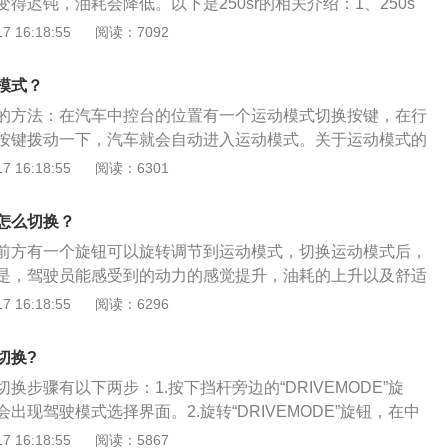
得迟钝，油耗会降低。以下是250sr的相关介绍：1、250s
一款摩托车，这款车使用了一台单缸水冷四冲程发动机。2、25
 16:18:55
阅读：7092
是2010毫米，750毫米，1080毫米，轴距为1360毫米，坐高
这款摩托车：使用的单缸发动机最大功率为20.5kw，最大功率转
模式？
钟，最大扭矩为22牛米，最大扭矩转速为7500转每分钟。这款
的方法：在汽车中控台的位置有一个运动模式切换按键，在行
毫米，行程为61.2毫米。
按键拨动一下，汽车就会自动进入运动模式。关于运动模式的
、切换到运动模式后，汽车的发动机和变速器的运转方式会发
 16:18:55
阅读：6301
推迟换挡，只有在发动机的转速达到红线区域后，变速器才会
机发挥出最大马力，在不踩油门的状况下，发动机的转速也就
怎么切换？
分钟上下，而且变速器也就会维持在较低的挡位上，可以让汽
前方有一个旋钮可以旋转调节到运动模式，切换运动模式后，
响应。2、运动模式较费油，且发动机处于高转速区域的时间
是，驾驶员能感受到的动力的感觉提升，油耗的上升以及舒适
用运动模式会加剧发动机的磨损。
关于运动模式的更多介绍：1、汽车运动模式是使汽车有更大
 16:18:55
阅读：6296
能的驾驶模式的意思。汽车在开启运动模式后，汽车电脑会拉
车子保持有足够的扭距，这个时候汽车的性能能够很好体现出
切换?
调节其他设置，如悬挂变硬，支撑力大，油门灵敏度更强，发
换步骤有以下两步：1.按下挡杆旁边的“DRIVEMODE”旋
时油耗也会增加。
出现驾驶模式选择界面。2.旋转“DRIVEMODE”旋钮，在中
，选中“运动模式”运动模式后，按一下该按钮，相应模式即被
 16:18:55
阅读：5867