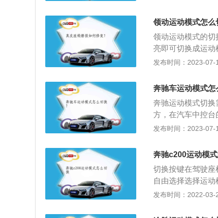
启用，同时，该驾
应的图标提示。（
领动运动模式怎么
应速度会更快，系
领动运动模式的切换
动特性。）
亮即可切换成运动
经济模式可介入车
发布时间：2023-07-17
驾驶选择。领动车身的
0mm。该车的驱动
奔驰车运动模式怎
矩为211nm。
奔驰运动模式切换
方，在汽车中控台
下，汽车就会自动
发布时间：2023-07-17
机的转速达到红线
模式后，在不踩油
奔驰c200运动模
而且变速器也就会
切换按键在驾驶座
自由选择选择运动
动模式，超级运动
发布时间：2022-03-28
力平稳输出，高效节
发动机的动力输出