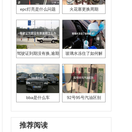
epc灯亮是什么问题
火花塞更换周期
驾驶证到期没有换,逾期
玻璃水冻住了如何解
怎么办??
决？
bba是什么车
92号95号汽油区别
推荐阅读