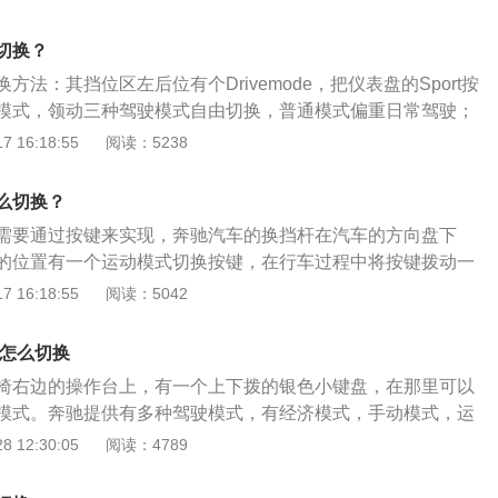
驶模式的图标在中央显示器以高亮度显示，仪表里面也会有相
注：在运动模式下，发动机转速会提高约250转/分钟，车辆响
切换？
统会降低转向助力，加快转向响应，从而进—步增强车辆的运
方法：其挡位区左后位有个Drivemode，把仪表盘的Sport按
模式，领动三种驾驶模式自由切换，普通模式偏重日常驾驶；
辆控制；运动模式偏重动力输出，可以根据不同需求提供多样
 16:18:55
阅读：5238
长宽高分别为4610mm、1800mm、1450mm，轴距为270
方式为前置前驱，其搭载的发动机最大功率为95.6kw，最大扭
么切换？
需要通过按键来实现，奔驰汽车的换挡杆在汽车的方向盘下
的位置有一个运动模式切换按键，在行车过程中将按键拨动一
进入运动模式。切换到运动模式，变速器会推迟换挡，在发动
 16:18:55
阅读：5042
区域后，变速器会升挡，发动机发挥出最大马力。切换到运动
门的状况下，发动机的转速也就会维持在三千转每分钟上下，
式怎么切换
维持在较低的挡位上。
椅右边的操作台上，有一个上下拨的银色小键盘，在那里可以
模式。奔驰提供有多种驾驶模式，有经济模式，手动模式，运
模式以及个性化模式。日常行车使用经济模式可以降低油耗动
 12:30:05
阅读：4789
能的“ECO经济模式”或性能稳定的“NORMAL标准模式”时，
及空调设定被自动调整到最佳节能的状态。运动模式是在对动