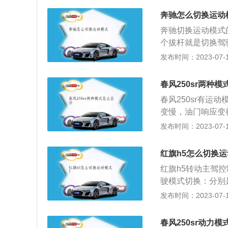
奔驰怎么切换运动
奔驰切换运动模式
个拔杆就是切换驾
有的车型中控台上
发布时间：2023-07-17
就能进行切换到运
的扭矩，增强汽车
春风250sr两种
会延迟，这样会让
春风250sr有
获得更大的扭矩输
变慢，油门响应变
车辆需要装载许多
采用单缸水冷四冲程发
发布时间：2023-07-17
m)和1080毫米(
托车使用的单缸发动
红旗h5怎么切换
米，最大扭矩转速7
红旗h5转动主驾控
米。这辆摩托车装
驶模式切换：分别
四冲程汽油机工作
换驾驶模式的时候
发布时间：2023-07-17
程。当发动机处于
力更强，经济模式
燃混合气。当发动
用，越野模式是野
上运行以压缩可燃
春风250sr动力