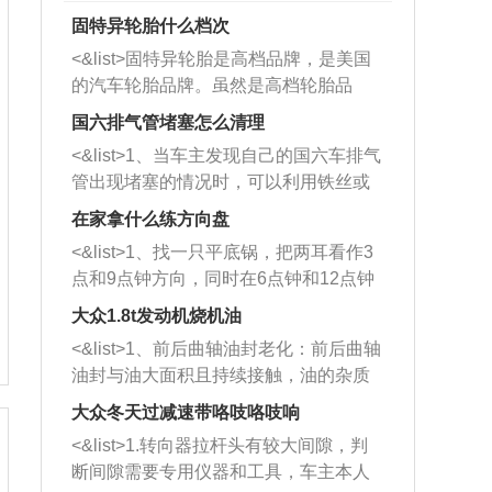
固特异轮胎什么档次
<&list>固特异轮胎是高档品牌，是美国
的汽车轮胎品牌。虽然是高档轮胎品
牌，但是中高低端的轮胎都有生产，这
国六排气管堵塞怎么清理
也是为了更好的开拓市场。
<&list>1、当车主发现自己的国六车排气
管出现堵塞的情况时，可以利用铁丝或
者是细棍，直接将杂物给取出来，如果
在家拿什么练方向盘
堵塞情况比较严重，也可以采取应急措
<&list>1、找一只平底锅，把两耳看作3
施。 <&list>2、直接利用木棍将所有的
点和9点钟方向，同时在6点钟和12点钟
杂物推到排气管里面的位置处，然后将
方向做一个标记。 <&list>2、双手握住
三元催化器拆解开，就可以将堵塞的东
大众1.8t发动机烧机油
平底锅两耳，然后往左打半圈、一圈、
西取出来。但如果是因为积碳过多引起
<&list>1、前后曲轴油封老化：前后曲轴
一圈半的练习，往右同样也要打相同的
的堵塞，就需要将三元催化器泡在草酸
油封与油大面积且持续接触，油的杂质
圈数。 <&list>3、最后强调要反复练
中进行清洗。 <&list>3、也可以利用清
和发动机内持续温度变化使其密封效果
习，这样就可以形成肌肉记忆，在真实
大众冬天过减速带咯吱咯吱响
洗剂对堵塞的情况得到解决，将清洗剂
逐渐减弱，导致渗油或漏油。<&list>2、
驾驶车辆时，不需要记忆也能打好方
放在燃油箱中，与燃油混合后，车辆启
<&list>1.转向器拉杆头有较大间隙，判
活塞间隙过大：积碳会使活塞环与缸体
向。
动时，就可以和汽油一起进入到燃烧
断间隙需要专用仪器和工具，车主本人
的间隙扩大，导致机油流入燃烧室中，