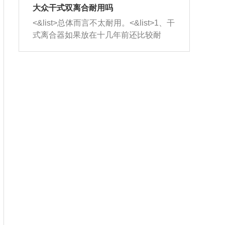
室，最后形成废气排出，就可以让三元
无法制作，需要将车辆送到修理厂或4s
造成烧机油。<&list>3、机油粘度。使用
大众干式双离合耐用吗
催化器得到清洗，排气管堵塞的情况就
店；<&list>2.车辆半轴套管防尘罩破
机油粘度过小的话，同样会有烧机油现
<&list>总体而言不太耐用。<&list>1、干
能够得到解决。
裂，破裂后会出现漏油现象，使半轴磨
象，机油粘度过小具有很好的流动性，
式离合器如果放在十几年前还比较耐
损严重，磨损的半轴容易损坏，产生异
容易窜入到气缸内，参与燃烧。<&list>
用，但是由于现在的汽车发动机动力输
响；<&list>3.稳定器的转向胶套和球头
4、机油量。机油量过多，机油压力过
出越来越高，使得干式离合器散热不足
老化，一般是使用时间过长造成的。解
大，会将部分机油压入气缸内，也会出
的缺陷也逐渐暴露出来。<&list>2、由于
决方法是更换新的质量好的转向橡胶套
现烧机油。<&list>5、机油滤清器堵塞：
干式双离合的工作环境暴露在空气中，
和球头。
会导致进气不畅，使进气压力下降，形
而离合器的散热也是通离合器罩上面的
成负压，使机油在负压的情况下吸入燃
几个小孔来进行散热。但是在行驶过程
烧室引起烧机油。<&list>6、正时齿轮或
中变速箱需要换挡，就不得不使得离合
链条磨损：正时齿轮或链条的磨损会引
器频繁工作。<&list>3、长时间的低速行
起气阀和曲轴的正时不同步。由于轮齿
驶以及过于频繁的启停，导致离合器的
或链条磨损产生的过量侧隙，使得发动
温度不断升高，而低速行驶时空气流动
机的调节无法实现：前一圈的正时和下
效率不高，无法将离合器中的热量有效
一圈可能就不一样。当气阀和活塞的运
的带走，导致离合器内部的温度不断升
动不同步时，会造成过大的机油消耗。
高，加速离合器的磨损。
解决方法：更换正时齿轮或链条。<&list
>7、内垫圈、进风口破裂：新的发动机
设计中，经常采用各种由金属和其他材