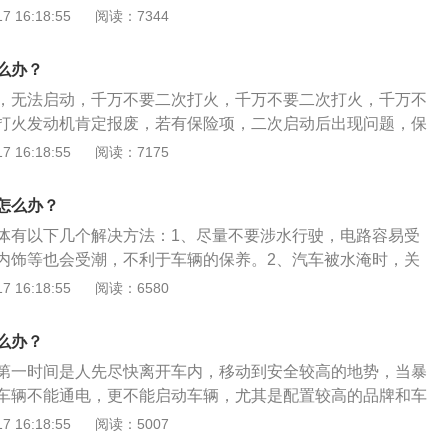
行联系救援公司进行拖车，拖车费用一般会由保险公司承担；
 16:18:55
阅读：7344
泡，车身部件遭受的影响也会随之加大，应尽快联系保险公司
拓展资料：1、车被淹的危害：（1）被水浸泡过的车极易导致
么办？
短使用寿命，降低安全性能。（2）水浸车会造成机动车的电
，无法启动，千万不要二次打火，千万不要二次打火，千万不
致机动车在行驶过程中因短路而突然熄火、自燃，后果不堪设
打火发动机肯定报废，若有保险项，二次启动后出现问题，保
辆的维修费用非常昂贵，如果是重度进水，那么车辆的维修费
。以下是相关介绍：1、如何采取措施：第一时间给汽车断
 16:18:55
阅读：7175
车价的50%以上。2、防止车辆被淹的方法：（1）车辆停放应
，通电之后就会烧掉很多零部件，将汽车的挡位直接挂到空挡
。（2）如果车辆平时是停在小区的地下车库，最好向物业公
动机是不能强行启动的，如果强行启动会对发动机的损伤非常
检查，保障排水系统正常运作。（3）车辆在行驶途中遇到涉
怎么办？
联系4s店或者是联系周边的汽车维修厂找拖车来把汽车拖去维
车速，车速过快容易将水冲起来。如果不能确保车辆可以顺利
体有以下几个解决方法：1、尽量不要涉水行驶，电路容易受
人员确认车辆没有打火启动过，提醒工作人员维修的时候也不
果断放弃前行。
内饰等也会受潮，不利于车辆的保养。2、汽车被水淹时，关
修工单上，确认自己没有启动，尽早让保险公司来核定损失，
动，然后打救援电话。3、想办法用扳手把紧固电瓶线的螺丝
 16:18:55
阅读：6580
车子进行拍照留存。
线拆下来。4、留意和检查车载系统的情况。5、自动变速箱进
变速箱，重新灌入变速箱油。6、吹干车辆的线路。7、刹车
么办？
地板、地胶的清理，座椅、座套的清洗等也要及时进行。
第一时间是人先尽快离开车内，移动到安全较高的地势，当暴
车辆不能通电，更不能启动车辆，尤其是配置较高的品牌和车
援，将车辆拖至4S店或维修店进行全面的检查。需要注意施救
 16:18:55
阅读：5007
可以先断开车辆电池电源，通常拆卸电池的负极接线桩，变速