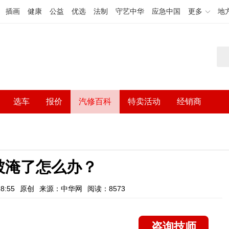
插画
健康
公益
优选
法制
守艺中华
应急中国
更多
地
选车
报价
汽修百科
特卖活动
经销商
被淹了怎么办？
8:55
原创
来源：中华网
阅读：8573
咨询技师