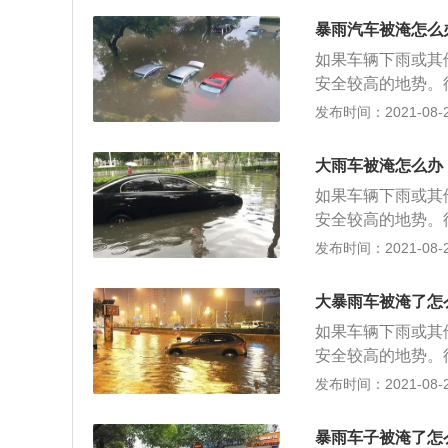
箱挡位选择空挡位
暴雨汽车被淹怎么
因为拖车在拖车时
如果车辆下雨或其
同时，会接通电器
安全较高的地势。
公司或维修机构进
发布时间：2021-08-26
据；车辆的应急处
的品牌和车型。车
大雨车被淹怎么办
围；确定维修方案
如果车辆下雨或其
安全较高的地势。
公司或维修机构进
发布时间：2021-08-26
据；车辆的应急处
的品牌和车型。车
大暴雨车被淹了怎
围；确定维修方案
如果车辆下雨或其
安全较高的地势。
公司或维修机构进
发布时间：2021-08-26
据；车辆的应急处
的品牌和车型。车
暴雨车子被淹了怎