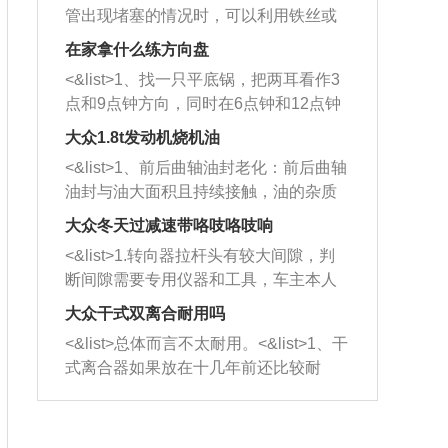
管出现堵塞的情况时，可以利用铁丝或
者是细棍，直接将杂物给取出来，如果
在家拿什么练方向盘
堵塞情况比较严重，也可以采取应急措
<&list>1、找一只平底锅，把两耳看作3
施。 <&list>2、直接利用木棍将所有的
点和9点钟方向，同时在6点钟和12点钟
杂物推到排气管里面的位置处，然后将
方向做一个标记。 <&list>2、双手握住
三元催化器拆解开，就可以将堵塞的东
大众1.8t发动机烧机油
平底锅两耳，然后往左打半圈、一圈、
西取出来。但如果是因为积碳过多引起
<&list>1、前后曲轴油封老化：前后曲轴
一圈半的练习，往右同样也要打相同的
的堵塞，就需要将三元催化器泡在草酸
油封与油大面积且持续接触，油的杂质
圈数。 <&list>3、最后强调要反复练
中进行清洗。 <&list>3、也可以利用清
和发动机内持续温度变化使其密封效果
习，这样就可以形成肌肉记忆，在真实
大众冬天过减速带咯吱咯吱响
洗剂对堵塞的情况得到解决，将清洗剂
逐渐减弱，导致渗油或漏油。<&list>2、
驾驶车辆时，不需要记忆也能打好方
放在燃油箱中，与燃油混合后，车辆启
<&list>1.转向器拉杆头有较大间隙，判
活塞间隙过大：积碳会使活塞环与缸体
向。
动时，就可以和汽油一起进入到燃烧
断间隙需要专用仪器和工具，车主本人
的间隙扩大，导致机油流入燃烧室中，
室，最后形成废气排出，就可以让三元
无法制作，需要将车辆送到修理厂或4s
造成烧机油。<&list>3、机油粘度。使用
大众干式双离合耐用吗
催化器得到清洗，排气管堵塞的情况就
店；<&list>2.车辆半轴套管防尘罩破
机油粘度过小的话，同样会有烧机油现
<&list>总体而言不太耐用。<&list>1、干
能够得到解决。
裂，破裂后会出现漏油现象，使半轴磨
象，机油粘度过小具有很好的流动性，
式离合器如果放在十几年前还比较耐
损严重，磨损的半轴容易损坏，产生异
容易窜入到气缸内，参与燃烧。<&list>
用，但是由于现在的汽车发动机动力输
响；<&list>3.稳定器的转向胶套和球头
4、机油量。机油量过多，机油压力过
出越来越高，使得干式离合器散热不足
老化，一般是使用时间过长造成的。解
大，会将部分机油压入气缸内，也会出
的缺陷也逐渐暴露出来。<&list>2、由于
决方法是更换新的质量好的转向橡胶套