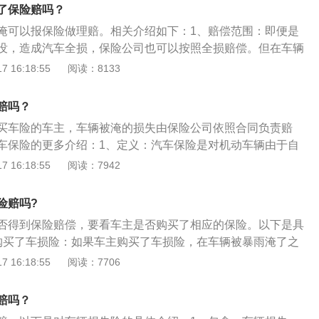
机一般没有问题。4彻底清洗将座套地毡拆下来，进行彻底清
了保险赔吗？
的水渍，拿布擦干即可。5检查机械部分检查汽车各个机械部
淹可以报保险做理赔。相关介绍如下：1、赔偿范围：即便是
一般要到正规的修理厂去修理。
没，造成汽车全损，保险公司也可以按照全损赔偿。但在车辆
强行发动车辆所造成的损失的情况下，保险公司不予赔偿。或
 16:18:55
阅读：8133
在可预见发生故障的情况下，车主依然涉水行驶造成的车辆损
赔偿。2、涉水险：涉水险是一种新衍生的车险险种，这个险
赔吗？
发动机购买的附加险。它主要是保障车辆在积水路面涉水行驶
买车险的车主，车辆被淹的损失由保险公司依照合同负责赔
动机损坏可给予赔偿。但是如果被水淹后车主还强行启动发动
车保险的更多介绍：1、定义：汽车保险是对机动车辆由于自
那么保险公司将不予赔偿。
所造成的人身伤亡或财产损失负赔偿责任的一种商业保险。
 16:18:55
阅读：7942
险是国家强制保险，是每一位车主必须要购买的一类保险。若
路，一旦被查到就会扣留车辆（直到办理了交强险并贴在相应
险赔吗?
取回），缴纳罚款并扣除相应的分值。交强险主要保障在交通
否得到保险赔偿，要看车主是否购买了相应的保险。以下是具
（不包括本车人员和被保险人）的人身伤亡、财产损失等情
购买了车损险：如果车主购买了车损险，在车辆被暴雨淹了之
动机以外的其他部位损坏的赔付，但是发动机的损坏维修由车
 16:18:55
阅读：7706
车主购买了车损险和涉水险，汽车因为暴雨被水淹造成的包括
都能获得保险公司的赔付。2、没有购买：如果车主车损险和
赔吗？
，那么所有的经济损失都将由自己承担，无法获得任何赔付。