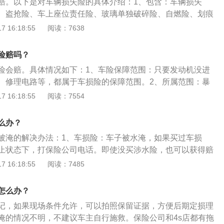
赔。以下是对车辆损失险的具体介绍：1、包含：车辆损失
、盗抢险、车上座位责任险、玻璃单独破碎险、自燃险、划痕
范围：保险车辆在行驶中平行坠落，暴风、龙卷风、雷击、雹
 16:18:55
阅读：7638
海啸、地陷、冰陷、崖崩、雪崩、泥石流、滑坡。保险车辆全
抢夺，以及在全车被盗窃、抢劫、抢夺期间或由于被盗窃、抢
险赔吗？
损坏或车上零部件、附属设备丢失。暴雨导致车辆被淹，这属
险会赔。具体情况如下：1、车险保障范围：只要发动机没进
围，但是发动机进水导致损坏是车损险的免责条款。
、修理电路等，都属于车损险的保障范围。2、所属范围：暴
害，属于机动车损失保险（简称车损险）所涵盖的保险责任。
 16:18:55
阅读：7554
如下：1、车损险：是一种汽车商业保险。2、规定：被保险人
在驾驶保险车辆时发生保险事故而造成保险车辆受损时，保险
么办？
应予以赔偿。
被淹的解决办法：1、车损险：车子被水淹，如果买过车损
止状态下，打保险公司电话。即使没买涉水险，也可以获得赔
水：不能启动车子，强行打火就会导致发动机损坏。以下是涉
 16:18:55
阅读：7485
的扩展资料：1、涉水车的具体定义：车辆开始出现积水，同
受到损失，而且涉水车有相应的水淹等级。2、涉水车水淹等
怎么办？
级一为积水刚刚没至车辆底盘，水淹等级二为积水没过车轮一
记，如果现场条件允许，可以拍照保留证据，方便后期定损理
积水几乎完全没过轮胎，水淹等级四为积水没至发动机舱盖，
淹的情况不明，不建议车主自行施救。保险公司和4s店都有拖
完全没过发动机舱盖，水淹等级六为积水没过车顶。