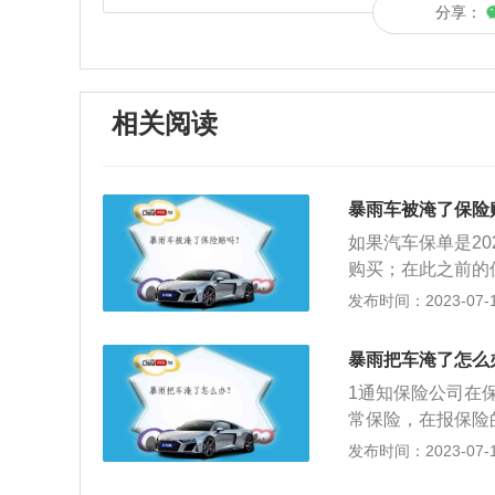
分享：
相关阅读
暴雨车被淹了保险
如果汽车保单是20
购买；在此之前的
赔。以下是汽车涉
发布时间：2023-07-17
水时发动机处于熄
零部件和电气线路
暴雨把车淹了怎么
安置在相对安全的
1通知保险公司在
等问题出现。
常保险，在报保险
就不能再次启动发
发布时间：2023-07-17
行赔偿。3车辆维