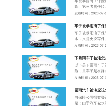
车被暴雨淹了保险
险、第三者责任险
险和交强险。2、
发布时间：2023-07-17
灾、暴雨、洪水、
车被盗窃、抢劫、
车子被暴雨淹了保
劫、抢夺未遂受到
车子被暴雨淹了保
于车损险的赔偿范
水，只是更换零件
雨作为一种自然灾
发布时间：2023-07-17
有关车损险的资料
或其允许的驾驶员
下暴雨车子被淹怎
公司在合理范围内
以下是下暴雨车子
险，且车子是在静
偿。2、发动机进
发布时间：2023-07-17
水车相关内容介绍
时车内部件因积水
暴雨汽车被淹应该
级的分类：水淹等
向保险公司报案登
半，水淹等级三为
赔；由于汽车被水
水淹等级五为积水