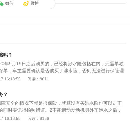
微信
微博
赔吗？
20年9月19日之后购买的，已经将涉水险包括在内，无需单独
保单，车主需要确认是否购买了涉水险，否则无法进行保险理
水的扩展资料：燃油车的发动机：是全车最贵的部分，如果泡
 16:18:55
阅读：8611
火状态，是不会损坏的，保险公司的损失也会少很多。其他的
与电动汽车的损失大体相同。注意：遇到暴雨天气，要把汽车
办？
地方，地势比较高的位置，尽量不要停在地下车库，防止倒灌
保障安全的情况下就是报保险，就算没有买涉水险也可以走正
的同时要记得拍照留证。2不能启动发动机另外车泡水之后，
动机，如果对发动机产生二次伤害，这时保险公司有权利不进
 16:18:55
阅读：8156
修车辆被洪水淹没之后，维修必不可少，如果水位只是到地板