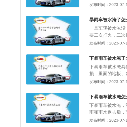
车救援服务，或自
发布时间：2023-07-17
如果车辆长时间浸
进行定损。以下是
暴雨车被水淹了怎
车身部件生锈，缩
一旦车辆被水淹没
线腐蚀、生锈，导
要二次打火，二次
想。（3）水浸车
险公司也不予赔付
发布时间：2023-07-17
用可能已经占了原
电，如果汽车泡水
尽量避免低洼路段
上，被水泡过的发
司提醒，做好汛期
下暴雨车被水淹了
大。2、采取步骤
水环境，应控制好
下暴雨车被水淹具
修，和维修站工作
通过涉水路面，应
损，里面的地板、
要启动并且写在维
闭发动机，不再启
发布时间：2023-07-17
并协助维修人员给
松开，把电瓶负极
水，就要拆洗自动
下暴雨车被水淹怎
油、机油的更换，
下暴雨车被水淹，
雨和雨水退去后，
型，要寻求拖车救
发布时间：2023-07-17
拖车到来前，车主