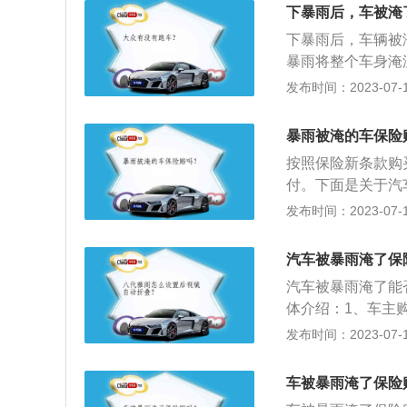
处，这时候的发动
下暴雨后，车被淹
洗，至于车内残留
下暴雨后，车辆被
分是否表现正常，
暴雨将整个车身淹
被淹后，车主仍然
发布时间：2023-07-17
在遇到道路积水，
失，保险公司不会
暴雨被淹的车保险
种主要是指车主为
按照保险新条款购
或被水淹后致使发
付。下面是关于汽
机而造成了损害，
然灾害或意外事故
发布时间：2023-07-17
2、交强险：交强
不购买交强险就上
汽车被暴雨淹了保
的位置才可以将车
汽车被暴雨淹了能
事故中造成受害人
体介绍：1、车主
况。
后，可以获得除发
发布时间：2023-07-17
主自己负责；如果
发动机在内的损失
车被暴雨淹了保险
涉水险都没有购买