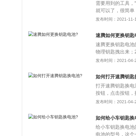
需要用到的工具，
就可以了，很简单
把电池掰下来，换
发布时间：2021-11-10
腾2019款车型共有
择，发动机最大功率
速腾如何更换钥匙
对配置方面有所升
速腾更换钥匙电池
盖到了更多车型上
物理钥匙拽出来；
控式三幅真皮多功
车钥匙就打开了，
发布时间：2021-04-26
升。在外观方面，
匙中；5、之后盖
伸其横向视觉张力
池就更换好了。
灯造型与头灯相呼
如何打开速腾钥匙
强，配以底部双边
打开速腾钥匙换电
按钮，点击按钮，抽
英文字样，还有一
发布时间：2021-04-26
的空隙插入，然后
续撬开，然后轻轻
如何给小车钥匙换
部，轻轻上翘就能
给小车钥匙换电池
来就完成了。
电池的型号，这个