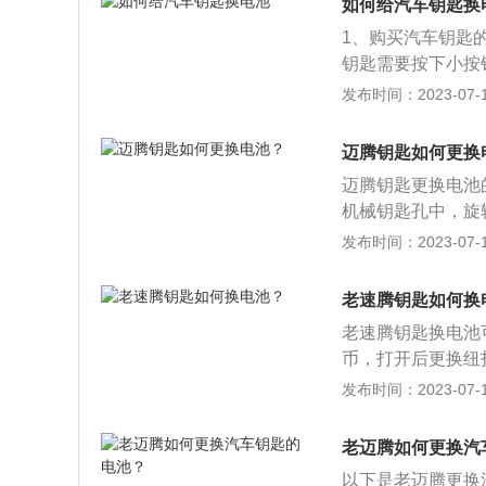
如何给汽车钥匙换
1、购买汽车钥匙
钥匙需要按下小按
匙的中间会有小夹
发布时间：2023-07-17
束将车钥匙组装起
车时，汽车钥匙会
迈腾钥匙如何更换
开车距离近一些，
迈腾钥匙更换电池
车。2、汽车问题
机械钥匙孔中，旋
象，在用车过程中
子；4、将旧电池
发布时间：2023-07-17
情况，影响正常用
6、插回迈腾车的
置或是有不法分子
观尺寸为长4866m
锁、开车门问题。
老速腾钥匙如何换
老速腾钥匙换电池
币，打开后更换纽
找停车位、专人代
发布时间：2023-07-17
钥匙键插入锁孔中
不管白天黑夜，无
老迈腾如何更换汽
（锁门）。
以下是老迈腾更换