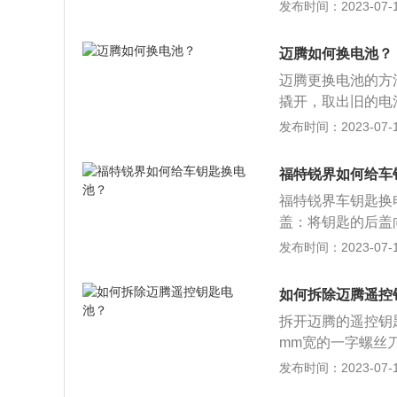
子，将其推开，即
发布时间：2023-07-17
买来型号为3V的
5.将以上所有步
迈腾如何换电池？
迈腾更换电池的方
撬开，取出旧的电
器外壳。以下是迈
发布时间：2023-07-17
开启拉杆，随后打
螺母。3、先将负
福特锐界如何给车
生，因为负极与车
福特锐界车钥匙换
可将电池拿出更换
盖：将钥匙的后盖
不要超过40°。）
槽，向槽位中插入
发布时间：2023-07-17
3.安装对应的新电
购买相同的型号电
如何拆除迈腾遥控
锁键。喇叭会响起
拆开迈腾的遥控钥
mm宽的一字螺丝刀
机械钥匙。 3.
发布时间：2023-07-17
钥匙盖弹出。 4.