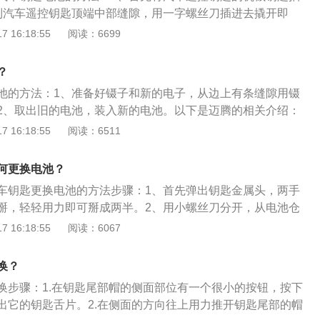
到汽车遥控钥匙顶端中部缝隙，用一字螺丝刀插进去撬开即
车钥匙电路板取出来，接着轻轻推一下即可取出旧电池。4、把
 16:18:55
阅读：6699
可，注意要轻轻推动电池直至完全卡住。5、然后再将汽车遥
至钥匙上，将钥匙外壳扣好。6、最后再把汽车遥控钥匙的机
？
隙即可。
池的方法：1、准备好镊子和新的电子，从边上有条缝隙用镊
2、取出旧的电池，装入新的电池。以下是迈腾的相关介绍：
TFSI发动机，采用涡轮增压/缸内汽油直喷技术。2、车身采用激
 16:18:55
阅读：6511
成形钢板技术。3、迈腾拥有10个安全气囊及气帘，全尺寸司
椅双侧安全气囊。4、装备了最新的蓝牙无线通话的电话装
何更换电池？
车钥匙更换电池的方法步骤：1、首先弹出钥匙金属头，两手
掰，轻轻用力即可掰成两半。2、用小螺丝刀分开，从电池仓
，换上新的纽扣电池，再将两块合起来。3、按动关闭，开后
 16:18:55
阅读：6067
确认提示灯闪亮，则证明电池安装正确。以下是关于新迈腾的
系统：搭载1.4T150马力的发动机，配备7挡双离合的变速
换？
宽高分别为4865mm、1832mm、1471mm。轴距是2871m
换步骤：1.在钥匙尾部帽的侧面部位有一个很小的按钮，按下
出它的钥匙舌片。2.在侧面的方向往上用力推开钥匙尾部的帽