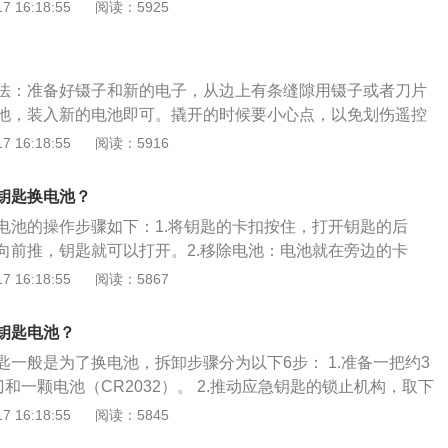
可向上拔出帽子。3.沿着中线掰开钥匙盒。4.去外面或者网上
 16:18:55
阅读：5925
纽扣电池，然后更换安装上去。注意纽扣电池也是有正负极的。
骤反过来，即可把钥匙装好。
法：准备好镊子和新的电子，从边上有条缝隙用镊子或者刀片
池，装入新的电池即可。撬开的时候要小心点，以免划伤遥控
腾更换电池方法的具体介绍：1、在主驾驶左下方拉动前机盖
 16:18:55
阅读：5916
开机舱盖找到电池。2、拆下蓄电池端子保护盖与固定支架的
极端口断开，接着拆卸正极端口。这样做是为了防止短路发
钥匙换电池？
身相连接。4、将周围的固定装置以及正负极电线拆除后，即
电池的操作步骤如下：1.将钥匙的卡扣按住，打开钥匙的后
。（注意：旧电池的电解液很容易流出，因此拿出时倾斜角度
向前推，钥匙就可以打开。2.移除电池：电池就在旁边的卡
一个硬币并扭动，使外罩分离，就可以看到里面的钥匙电池。
 16:18:55
阅读：5867
池：要注意电池的型号，福特锐世界的电池型号是CR2025，
池。4.重新安装外罩与后盖：按下钥匙上面的锁车键，还有开
钥匙电池？
转向灯会闪烁。
匙一般是为了换电池，拆卸步骤分为以下6步： 1.准备一把约3
和一颗电池（CR2032）。 2.推动应急钥匙的锁止机构，取下
沿机械钥匙孔插入一字螺丝刀，稍微用力沿顺时针方向转动，直至
 16:18:55
阅读：5845
取出旧电池，记住正负极。 5.放入新电池，只能用相同电压、相