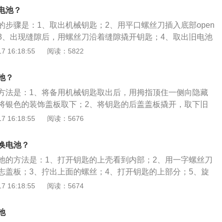
的新电池更换，注意正负极。 6.合上钥匙盖板，插入机械钥
电池？
的步骤是：1、取出机械钥匙；2、用平口螺丝刀插入底部open
3、出现缝隙后，用螺丝刀沿着缝隙撬开钥匙；4、取出旧电池
装好钥匙即可。汽车钥匙的工作原理是：从车主身边发出微弱
 16:18:55
阅读：5822
接收该电波信号，经电子控制器识别信号代码后，由该系统的
锁的动作。汽车钥匙的功能是：1、遥控开关门锁；2、熄火后
池？
车窗；3、按喇叭形按钮寻找车。
方法是：1、将备用机械钥匙取出后，用拇指顶住一侧向隐藏
将银色的装饰盖板取下；2、将钥匙的后盖盖板撬开，取下旧
电池，按原步骤装好即可。以2020款舒适型迈腾为例，其车身
 16:18:55
阅读：5676
5mm、1832mm、1471mm，轴距为2871mm，油箱容积为6
适型迈腾前悬架是麦弗逊式独立悬架，后悬架是多连杆式独立悬
换电池？
l涡轮增压发动机，最大马力是150ps，最大功率是110kw，最大
池的方法是：1、打开钥匙的上壳看到内部；2、用一字螺丝刀
与其匹配的是7挡双离合变速箱。
志盖板；3、拧出上面的螺丝；4、打开钥匙的上部分；5、旋
壳；6、更换上准备好的电池后安装好盖板即可。哈弗旗下车
 16:18:55
阅读：5674
弗h2、哈弗f7、哈弗大狗、哈弗f9等。以2021款哈弗f7为例，
，车身尺寸是：长4620mm、宽1846mm、高1690mm，轴距
池
离地间隙为169mm，车身重量为1600kg。