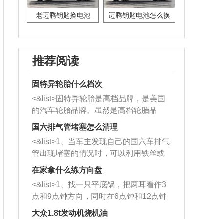
老迈腾钥匙换电池
迈腾钥匙电池怎么换
推荐阅读
固特异轮胎什么档次
<&list>固特异轮胎是高档品牌，是美国
的汽车轮胎品牌。虽然是高档轮胎品
牌，但是中高低端的轮胎都有生产，这
国六排气管堵塞怎么清理
也是为了更好的开拓市场。
<&list>1、当车主发现自己的国六车排气
管出现堵塞的情况时，可以利用铁丝或
者是细棍，直接将杂物给取出来，如果
在家拿什么练方向盘
堵塞情况比较严重，也可以采取应急措
<&list>1、找一只平底锅，把两耳看作3
施。 <&list>2、直接利用木棍将所有的
点和9点钟方向，同时在6点钟和12点钟
杂物推到排气管里面的位置处，然后将
方向做一个标记。 <&list>2、双手握住
三元催化器拆解开，就可以将堵塞的东
大众1.8t发动机烧机油