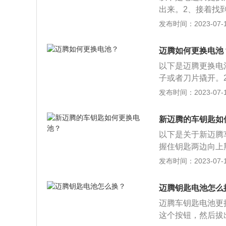
出来。2、接着找
可。3、然后将汽
发布时间：2023-07-17
新的电池安装上即
控钥匙电路板覆盖
迈腾如何更换电池
械钥匙插回钥匙缝
以下是迈腾更换电
子或者刀片撬开。
1、迈腾搭载1.8
发布时间：2023-07-17
光焊接工艺以及热
机及副司机双前座
新迈腾的车钥匙如
置。
以下是关于新迈腾
握住钥匙两边向上
取出旧的纽扣电池
发布时间：2023-07-17
舱，开启等按键，
相关介绍：1、动力
迈腾钥匙电池怎么
器。2、车身尺寸：长
迈腾车钥匙电池更
m。
这个按钮，然后拔