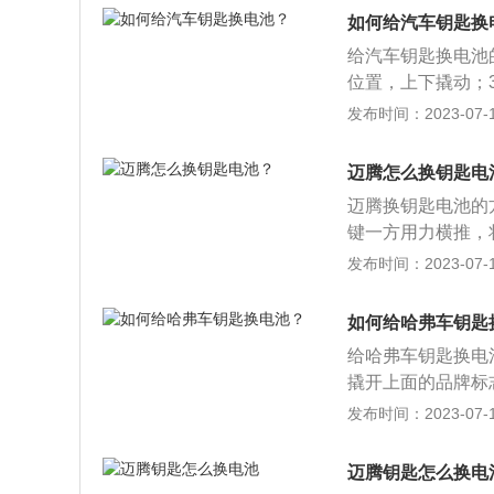
同结构尺寸和规格
如何给汽车钥匙换
匙。
给汽车钥匙换电池
位置，上下撬动；
更换新的；5、组
发布时间：2023-07-17
电波，由汽车天线
执行器执行启、闭
迈腾怎么换钥匙电
长按关门键，关闭
迈腾换钥匙电池的
键一方用力横推，
电池；3、换上新
发布时间：2023-07-17
长宽高分别是：486
6l。2020款舒
如何给哈弗车钥匙
架，其搭载了1.4
给哈弗车钥匙换电
扭矩是250nm，
撬开上面的品牌标
转打开上部分的外
发布时间：2023-07-17
型有：哈弗h6、哈
其是一款紧凑型suv
迈腾钥匙怎么换电
为2725mm，最小