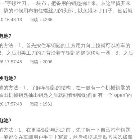
“一”字螺丝刀，一块布，把备用的钥匙抽出来。从这里撬开来
，撬的时候用布抱住螺丝刀的头部，以免撬坏了口子。然后就
上新的电池就可以了，再按照原来的零件装回去就可以了。迈
 16:43:13
阅读：4266
8款，含有1.4T、2.0T共2种排量，有双离合共1种变速箱选
为162kW，最大马力是220PS，最大扭矩是350Nm。主要针
电池?
级，舒适性科技配置得到了合理的下放，诸多高端科技装备覆
的方法：1、首先按住车钥匙的上方用力向上拉就可以将车的
，不再是高配车型的专属，如全系标配GRA定速巡航系统、集
2、之后用美工刀的刀背沿着车钥匙的缝隙移动一圈；3、之后
能方向盘和后排USB口充电等，令整个车系的竞争力显著提
之后用硬币将旧车钥匙电池抠出来；4、将新的电池放入车钥
 17:57:48
阅读：2006
采用了最新的家族式设计语言，前进气格栅与前大灯相连，拉
上车钥匙的盖子；6、之后再将物理钥匙插进去，这样车钥匙电
，让车身看起来更为宽大。大众LOGO被设计在中央位置，尾
应，LED光源尾灯点亮效果十分醒目。该车后保险杠层次感较
换电池?
共两出镀铬尾排，整体看起来运动范儿十足。
池的方法：1、了解车钥匙的结构，在一侧有一个机械钥匙的
出机械钥匙抽出钥匙之后就能看到钥匙前面有一个“open”的
块小凸出的地方；2、用螺丝刀插入小块的空隙中去，选择大
 17:57:48
阅读：1961
顺时针旋转螺丝刀，撬开外壳；3、有的钥匙是两层的就要继
扒开就能看到电池和钥匙的电路板块了；用螺丝刀插入电池底
电池?
卸掉电池，然后把准备好的电池塞入、塞紧，按照顺序组成起
的方法：1、在更换钥匙电池之前，先了解一下自己汽车钥匙
一般都会在车辆用户手册上写着，然后根据规定型号来选择新