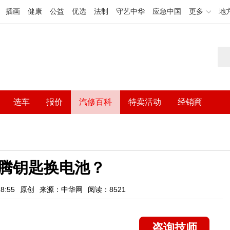
插画
健康
公益
优选
法制
守艺中华
应急中国
更多
地
选车
报价
汽修百科
特卖活动
经销商
腾钥匙换电池？
8:55
原创
来源：中华网
阅读：8521
咨询技师