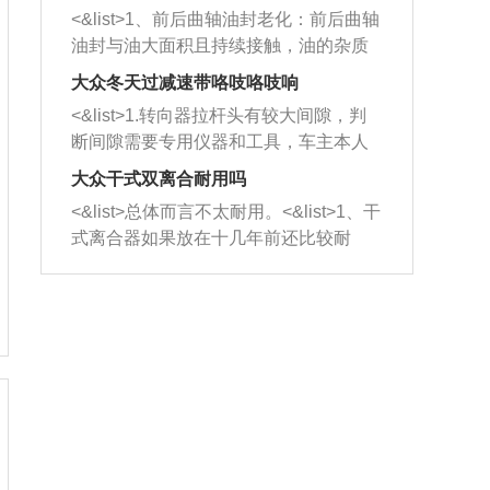
平底锅两耳，然后往左打半圈、一圈、
西取出来。但如果是因为积碳过多引起
<&list>1、前后曲轴油封老化：前后曲轴
一圈半的练习，往右同样也要打相同的
的堵塞，就需要将三元催化器泡在草酸
油封与油大面积且持续接触，油的杂质
圈数。 <&list>3、最后强调要反复练
中进行清洗。 <&list>3、也可以利用清
和发动机内持续温度变化使其密封效果
习，这样就可以形成肌肉记忆，在真实
大众冬天过减速带咯吱咯吱响
洗剂对堵塞的情况得到解决，将清洗剂
逐渐减弱，导致渗油或漏油。<&list>2、
驾驶车辆时，不需要记忆也能打好方
放在燃油箱中，与燃油混合后，车辆启
<&list>1.转向器拉杆头有较大间隙，判
活塞间隙过大：积碳会使活塞环与缸体
向。
动时，就可以和汽油一起进入到燃烧
断间隙需要专用仪器和工具，车主本人
的间隙扩大，导致机油流入燃烧室中，
室，最后形成废气排出，就可以让三元
无法制作，需要将车辆送到修理厂或4s
造成烧机油。<&list>3、机油粘度。使用
大众干式双离合耐用吗
催化器得到清洗，排气管堵塞的情况就
店；<&list>2.车辆半轴套管防尘罩破
机油粘度过小的话，同样会有烧机油现
<&list>总体而言不太耐用。<&list>1、干
能够得到解决。
裂，破裂后会出现漏油现象，使半轴磨
象，机油粘度过小具有很好的流动性，
式离合器如果放在十几年前还比较耐
损严重，磨损的半轴容易损坏，产生异
容易窜入到气缸内，参与燃烧。<&list>
用，但是由于现在的汽车发动机动力输
响；<&list>3.稳定器的转向胶套和球头
4、机油量。机油量过多，机油压力过
出越来越高，使得干式离合器散热不足
老化，一般是使用时间过长造成的。解
大，会将部分机油压入气缸内，也会出
的缺陷也逐渐暴露出来。<&list>2、由于
决方法是更换新的质量好的转向橡胶套
现烧机油。<&list>5、机油滤清器堵塞：
干式双离合的工作环境暴露在空气中，
和球头。
会导致进气不畅，使进气压力下降，形
而离合器的散热也是通离合器罩上面的
成负压，使机油在负压的情况下吸入燃
几个小孔来进行散热。但是在行驶过程
烧室引起烧机油。<&list>6、正时齿轮或
中变速箱需要换挡，就不得不使得离合
链条磨损：正时齿轮或链条的磨损会引
器频繁工作。<&list>3、长时间的低速行
起气阀和曲轴的正时不同步。由于轮齿
驶以及过于频繁的启停，导致离合器的