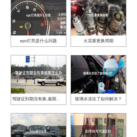
epc灯亮是什么问题
火花塞更换周期
驾驶证到期没有换,逾期怎么办??
玻璃水冻住了如何解决？