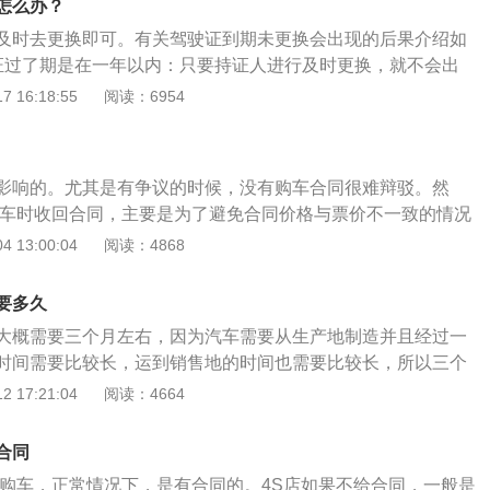
内的所有配置功能都用一遍，也能判断这辆是不是“翻新车”。
怎么办？
，并防止客户再次审核合同，经销商会在购车时收回合同或提
关天窗并不是很灵便，那这辆车很有可能出过翻车的大事故。
及时去更换即可。有关驾驶证到期未更换会出现的后果介绍如
证过了期是在一年以内：只要持证人进行及时更换，就不会出
2、假如驾驶证过期时间是在一年以上、三年以内：这是驾驶
 16:18:55
阅读：6954
复”状态，持证人就要到车管所申请参加科目一的考试，待考试
驶证。3、驾驶证过期时间超过了三年或以上：那么驾驶证就
时候就只能再次报名驾校，重新参加考试考取驾驶证。
影响的。尤其是有争议的时候，没有购车合同很难辩驳。然
取车时收回合同，主要是为了避免合同价格与票价不一致的情况
不必要的麻烦。然而，因为这种行为本身是非法的，当4S商店要
 13:00:04
阅读：4868
们可以强烈拒绝。购车合同是购车人和汽车经销商签订的正式
经销商和购车人双方利益的重要文件。在签订购车合同时，应
要多久
、车辆识别号、发动机号、车架号、车身颜色等车辆信息。同
大概需要三个月左右，因为汽车需要从生产地制造并且经过一
约责任、解决办法和合同管辖权的必要性。在签订购车合同
时间需要比较长，运到销售地的时间也需要比较长，所以三个
车的品牌、车号、发动机号、车号(车架号)等汽车应具备的要
是合理的。如果想要购买汽车的顾客想要前往4s店看车，可以
 17:21:04
阅读：4664
车号要同时书写，避免汽车经销商掉包；主要车辆配置、颜色
。当在4s店看到自己喜欢的车型，可以要求工作人员试乘试
)、手动或自卸、随车交付的文件等。价格应当载明车辆交易总
是需要携带驾照才能参与试驾。在4s店内看到自己喜欢的车型
车价格)、支付方式和期限。在采购合同中，应特别注意明确违
合同
汽车了解，包括汽车的内饰，汽车的外观，汽车的动力配置等
算方式和合同管辖。例如，如果经销商延迟交付车辆，应支付
店购车，正常情况下，是有合同的。4S店如果不给合同，一般是