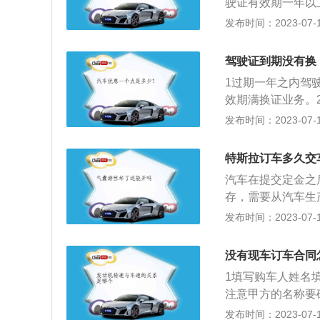
驶证有效期一年以
不超过三年，延期
发布时间：2023-07-17
驾驶证到期没有换
1过期一年之内驾
效期满换证业务。
识考试合格后，可
发布时间：2023-07-17
特斯拉订车多久交
汽车在提交定金之
存，需要从汽车生
候更久。以下是关于
发布时间：2023-07-17
电动汽车及能源公
托（Palo-Alt
没有现车订车合同
始人将公司命名为
1填写购车人姓名
斯拉车型有Roadste
注意甲方的名称要
定车型。4确认价
发布时间：2023-07-17