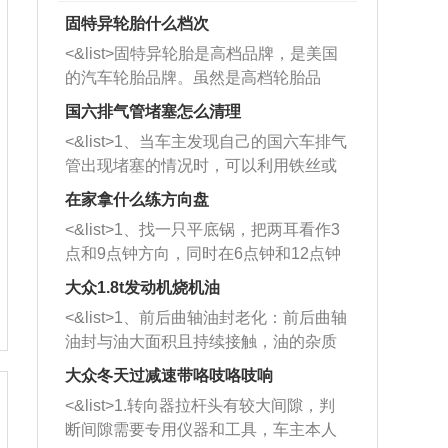
固特异轮胎什么档次
<&list>固特异轮胎是高档品牌，是美国
的汽车轮胎品牌。虽然是高档轮胎品
牌，但是中高低端的轮胎都有生产，这
国六排气管堵塞怎么清理
也是为了更好的开拓市场。
<&list>1、当车主发现自己的国六车排气
管出现堵塞的情况时，可以利用铁丝或
者是细棍，直接将杂物给取出来，如果
在家拿什么练方向盘
堵塞情况比较严重，也可以采取应急措
<&list>1、找一只平底锅，把两耳看作3
施。 <&list>2、直接利用木棍将所有的
点和9点钟方向，同时在6点钟和12点钟
杂物推到排气管里面的位置处，然后将
方向做一个标记。 <&list>2、双手握住
三元催化器拆解开，就可以将堵塞的东
大众1.8t发动机烧机油
平底锅两耳，然后往左打半圈、一圈、
西取出来。但如果是因为积碳过多引起
<&list>1、前后曲轴油封老化：前后曲轴
一圈半的练习，往右同样也要打相同的
的堵塞，就需要将三元催化器泡在草酸
油封与油大面积且持续接触，油的杂质
圈数。 <&list>3、最后强调要反复练
中进行清洗。 <&list>3、也可以利用清
和发动机内持续温度变化使其密封效果
习，这样就可以形成肌肉记忆，在真实
大众冬天过减速带咯吱咯吱响
洗剂对堵塞的情况得到解决，将清洗剂
逐渐减弱，导致渗油或漏油。<&list>2、
驾驶车辆时，不需要记忆也能打好方
放在燃油箱中，与燃油混合后，车辆启
<&list>1.转向器拉杆头有较大间隙，判
活塞间隙过大：积碳会使活塞环与缸体
向。
动时，就可以和汽油一起进入到燃烧
断间隙需要专用仪器和工具，车主本人
的间隙扩大，导致机油流入燃烧室中，