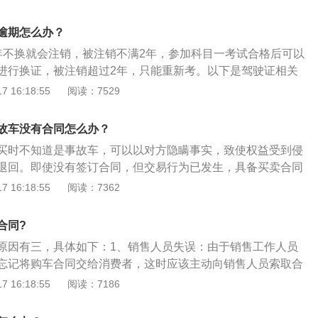
约责任，要约定解决的方式，合同的管辖地。
逾期怎么办？
年不换就会注销，被注销不满2年，参加科目一考试合格后可以
进行换证，被注销超过2年，只能重新考。以下是驾驶证相关
考取驾驶证的条件：身高符合车型要求。视力不色盲。听力正
 16:18:55
阅读：7529
肢双手拇指健全，其余每只手必有三指健全。上下肢体运动功
：驾驶证超过有效期在一年内，仍可按照正常的手续办理有效
故车没有合同怎么办？
持县级或者部队团级以上医疗机构出具的身体条件证明、本人
买时不知道是事故车，可以以对方隐瞒事实，致使权益受到侵
印件、驾驶证原件、机动车驾驶证申请表、3张近期1寸白背景
退回。即使没有签订合同，但交易行为已发生，具备买卖合同
近选择交警支队、车辆管理所分所及交管部门授权的公安医院
车的招式：1、第一招：问检测中心：主流车型无论在哪个城
 16:18:55
阅读：7362
证业务。
厂家的数据库中都会有记录。而这些记录，正规的4S店都能查
二手车之前，很有必要跑一趟4S店，查询一下该车的维修保养
合同?
：查保险：国内大大小小的保险公司，都已实现了信息共享。
原因有三，具体如下：1、销售人员失误：由于销售工作人员
哪怕更换了保险公司，记录仍然存在。而且即使更换再多车
忘记将购车合同交给消费者，这时应该主动向销售人员索取合
变，车辆的事故记录就一直会延续。3、第三招：看内饰：比
回合同：4S店在与客户签订合同时，虽然在合同内明确标明各项
 16:18:55
阅读：7186
反映出一辆车的新旧。例如方向盘在每天的转动中，与手掌摩
这些价格都是比较高，为了防止客户后期对合同仔细斟酌发现
央扶手换挡杆表面开始脱落，这绝不是三五万公里能到达的磨损
会在提车之后收回购车合同；3、经销商收回合同：为了后期服