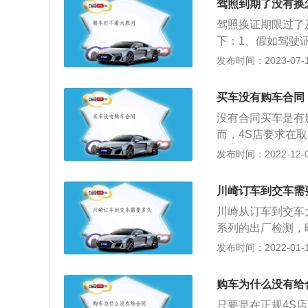
程度。另外，把车
驾照到期了没有换
务时规避一些责任
例如，如果多次开
驾照换证期限过了
车后收回。
下：1、假如驾驶
现什么异常情况。
发布时间：2023-07-17
证处于“注销可恢
通过后才可领回驾
买车没有购车合同
会被强制注销，这
没有合同买车是有
而，4S店要求在
泄露，给4S造成
发布时间：2022-12-04
求回收合同时，我
购销合同，是保证
川崎订车到交车需
明确约定车辆品牌
川崎从订车到交车
时，应注意明确违
系列的出厂检测，
时，要明确规定汽
月左右的等待时间
发布时间：2022-01-12
素，尤其是车号和
先打电话预约一下
(特定于座椅颜色
驾，但需要注意的
价(裸车价格或包
购车为什么没有给
可以进行更详细的
约责任，并约定结
只要是在正规4S