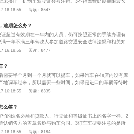
上未换证，机动车驾驶证会被注销。3不得驾驶延期期限最长
期间机动车驾驶人不得驾驶机动车。
 16:18:55
阅读：8547
，逾期怎么办？
驶证超过有效期在一年内的人员，仍可按照正常的手续办理有
2满一年不满三年驾驶人参加道路交通安全法律法规和相关知
以恢复驾驶资格。3满三年驾驶证已被注销，需要重新报考。
 16:18:55
阅读：8477
车？
后需要半个月到一个月就可以提车，如果汽车在4s店内没有库
产地调车过来，所以需要一些时间，如果是进口的车辆等待时
特斯拉的具体介绍：历史背景：特斯拉(Tesla)，是一家美国
 16:18:55
阅读：8335
司，产销电动汽车、太阳能板、及储能设备。总部位于帕洛阿
o），2003年7月1日，由马丁·艾伯哈德和马克·塔彭宁共同创立，创
怎么签？
“特斯拉汽车”，以纪念物理学家尼古拉·特斯拉。主要车型：特
填写的姓名必须和贷款人、行驶证和等级证书上的名字一样。2
r、ModelS、ModelX、Model3、ModelY等。
确认销售方的盖章名称与购车合同。3订车车型要注意的是所
格一定要写最后4S店承诺的价格。5违约责任要明确购车合同中
 16:18:55
阅读：8184