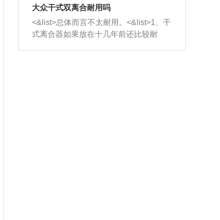
室，最后形成废气排出，就可以让三元
无法制作，需要将车辆送到修理厂或4s
造成烧机油。<&list>3、机油粘度。使用
大众干式双离合耐用吗
催化器得到清洗，排气管堵塞的情况就
店；<&list>2.车辆半轴套管防尘罩破
机油粘度过小的话，同样会有烧机油现
<&list>总体而言不太耐用。<&list>1、干
能够得到解决。
裂，破裂后会出现漏油现象，使半轴磨
象，机油粘度过小具有很好的流动性，
式离合器如果放在十几年前还比较耐
损严重，磨损的半轴容易损坏，产生异
容易窜入到气缸内，参与燃烧。<&list>
用，但是由于现在的汽车发动机动力输
响；<&list>3.稳定器的转向胶套和球头
4、机油量。机油量过多，机油压力过
出越来越高，使得干式离合器散热不足
老化，一般是使用时间过长造成的。解
大，会将部分机油压入气缸内，也会出
的缺陷也逐渐暴露出来。<&list>2、由于
决方法是更换新的质量好的转向橡胶套
现烧机油。<&list>5、机油滤清器堵塞：
干式双离合的工作环境暴露在空气中，
和球头。
会导致进气不畅，使进气压力下降，形
而离合器的散热也是通离合器罩上面的
成负压，使机油在负压的情况下吸入燃
几个小孔来进行散热。但是在行驶过程
烧室引起烧机油。<&list>6、正时齿轮或
中变速箱需要换挡，就不得不使得离合
链条磨损：正时齿轮或链条的磨损会引
器频繁工作。<&list>3、长时间的低速行
起气阀和曲轴的正时不同步。由于轮齿
驶以及过于频繁的启停，导致离合器的
或链条磨损产生的过量侧隙，使得发动
温度不断升高，而低速行驶时空气流动
机的调节无法实现：前一圈的正时和下
效率不高，无法将离合器中的热量有效
一圈可能就不一样。当气阀和活塞的运
的带走，导致离合器内部的温度不断升
动不同步时，会造成过大的机油消耗。
高，加速离合器的磨损。
解决方法：更换正时齿轮或链条。<&list
>7、内垫圈、进风口破裂：新的发动机
设计中，经常采用各种由金属和其他材