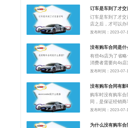
订车是车到了才交
订车是车到了才交
店之后，才可以办
种非常不错的方式
发布时间：2023-07-17
贷款购买的机动车
地办理机动车辆注
没有购车合同是什
要携带机动车登记
有些4s店为了省
辆的所有权才归车
消费者需要向4s
4s店保存。没有
发布时间：2023-07-17
没有购车合同很难
同价格与票价不一
没有购车合同有影
时，车主可以拒绝
购车时没有购车合
自成立时生效，但
同，是保证经销商
法规的规定，合同
确约定车辆的品牌
发布时间：2023-07-17
同生效，不影响合
同时还需注意需要
批准等手续的当事
人和经销商之间签
法律、行政法规的
为什么没有购车合