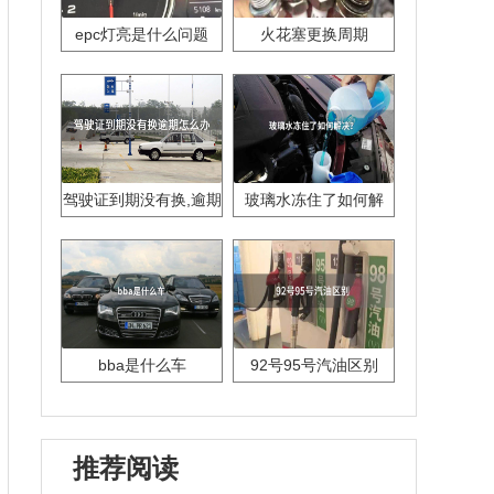
epc灯亮是什么问题
火花塞更换周期
驾驶证到期没有换,逾期
玻璃水冻住了如何解
怎么办??
决？
bba是什么车
92号95号汽油区别
推荐阅读