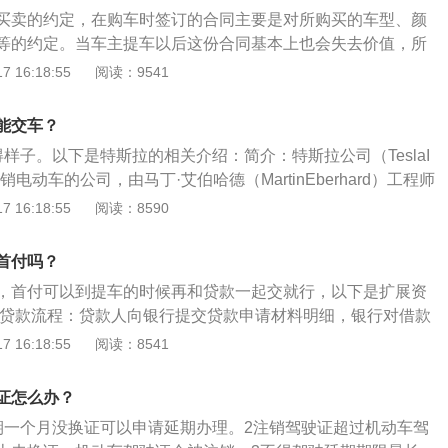
且能够保障双方合法权益的凭证，日后如果涉及合同纠纷，需
买卖的约定，在购车时签订的合同主要是对所购买的车型、颜
官司的依据。购车合同中会注明车辆买卖双方的信息、车辆的
等的约定。当车主提车以后这份合同基本上也会失去价值，所
度、售后服务、违约责任以及其他约定等信息，如果是消费者
省下这点功夫干脆就不开合同或者完成交易后收回合同。关于购
 16:18:55
阅读：9541
同，那么涉及消费者自身权益的维权问题难度就会非常大。
如下：简介：购车合同是购车人与经销商签订的正式购销合
与消费者双方权益的一个依据。签订：当旧机动车在进行交易
能交车？
签订工商部门所监制的购车合同，就是所说的买卖合同，一式
样子。以下是特斯拉的相关介绍：简介：特斯拉公司（TeslaI
持一份。
销电动车的公司，由马丁·艾伯哈德（MartinEberhard）工程师
1日成立，总部设在美国加州的硅谷地带。命名：特斯拉汽车公司以
 16:18:55
阅读：8590
学家尼古拉·特斯拉命名，专门生产纯电动车，生产的几大车型
ter、TeslaModelS、TeslaModelX。特斯拉汽车公司是世界上第
首付吗？
的电动车公司，其推出的首部电动车为Roadster。从2008年
，首付可以到提车的时候再和贷款一起交就行，以下是扩展资
1个国家销售超过2250辆Roadsters。
的贷款流程：贷款人向银行提交贷款申请材料明细，银行对借款
进行初步审核，银行对购车贷款人进行资信调查和客户评价，
 16:18:55
阅读：8541
初审和资信调查，则对贷款申请进行审批。签订合同：客户资
后，即可签订合同，并办理抵押登记和保险等手续，签订车辆
证怎么办？
行一份，客户一份，还要签汽车销售合同，车商一份，客户一
期一个月没换证可以申请延期办理。2注销驾驶证超过机动车驾
通过审批，银行会向借款人进行说明。