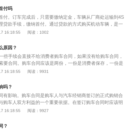
首付吗
首付。订车完成后，只需要缴纳定金，车辆从厂商处运输到4S
理贷款手续，缴纳首付。通过贷款的方式购买机动车辆，是一
，可以减少购车的压力，后期通过分期还款的方式支付。通过
 16:18:55
阅读：1002
辆，可以在购买地办理注册登记手续。或者直接回到户籍所在
册登记手续，都不会影响到机动车辆的使用。贷款偿还后，需
么原因？
证书到车辆管理所，办理解除备案登记手续，完成后，机动车
略一些手续会直接不给消费者购车合同，如果没有给购车合同，
辆所有者所有，车辆可以出售，办理正常过户手续。
店索要合同。购车合同应该是两份，一份是消费者保存，一份是
购车合同的影响：没有合同买车有影响。尤其是有争议的时候，
 16:18:55
阅读：9931
辩驳。然而，4S店要求在取车时收回合同，主要是为了避免合
致的情况泄露。因为这种行为本身非法，当4S店要求回收合同
响吗？
。《中华人民共和国民法典》第五百零二条依法成立的合同，
同有影响。购车合同是购车人与汽车经销商签订的正式购销合
是法律另有规定或者当事人另有约定的除外。依照法律、行政
与购车人双方利益的一个重要依据。在签订购车合同时应该明
应当办理批准等手续，依照其规定。未办理批准等手续影响合
、车辆识别码、发动机号、车架号以及车身颜色等车辆信息，
 16:18:55
阅读：9927
同中履行报批等义务条款以及相关条款的效力。应当办理申请
明确违约责任、解决方式和合同的管辖地等。购车合同是购车
人未履行义务，对方可以请求其承担违反该义务的责任。依照
订的正式购销合同，合同中有4S店的公章以及消费者的签名，
规定，合同的变更、转让、解除等情形应当办理批准等手续，
同？