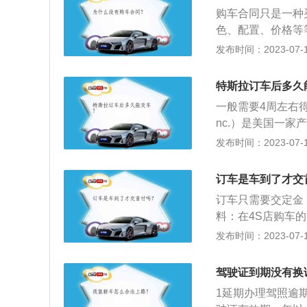
是具有法律效应并
适用前款规定。
购车合同只是一种
要凭借合同作为打
色、配置、价格等
配置价格、优惠幅
以某些4S店为了
发布时间：2023-07-17
单方面缺少购车合
车合同的更多信息
同，是保证经销商
特斯拉订车后多久
的过程中，必须要
一般需要4周左右得
两份，交易双方各
nc.）是美国一家产
于2003年7月
发布时间：2023-07-17
电气工程师和物理
包含TeslaRoads
订车是车到了才交
一个采用锂离子电池
订车只需要交定金
至2012年，公司在3
料：在4S店购车
人提交的申请材料
发布时间：2023-07-17
如果通过了银行的
质及资料通过审核
驾驶证到期没有换
贷款抵押合同，银
1延期办理驾照逾
份，银行一份，未