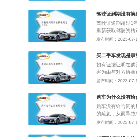
要特别注意明确违
驾驶证到期没有换
驾驶证逾期超过1
重新获取驾驶资格
内容的介绍：1、
发布时间：2023-07-17
常。肢体、躯干上
能正常。2、证件
买二手车发现是事
期满换证业务，即
如有证据证明在购
身份证明原件及复
害为由与对方协商
免冠彩色照片，就
的事实。识别事故
发布时间：2023-07-17
一站式单位办理换
市做过维修保养，
询到。在买进一辆
购车为什么没有给
记录。2、第二招
购车没有给合同的
之前出过的事故，
的疏忽，从而导致
主，只要车架号不
同；2、4S店收
发布时间：2023-07-17
起外观，内饰更能
价格，但是有可能
擦会留下印记;中
问题，部分4S店