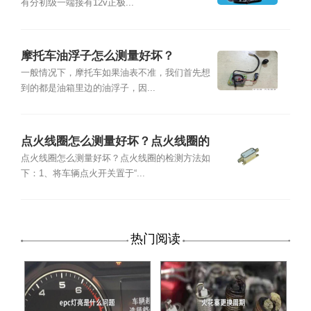
有分初级一端接有12v正极...
摩托车油浮子怎么测量好坏？
一般情况下，摩托车如果油表不准，我们首先想
到的都是油箱里边的油浮子，因...
点火线圈怎么测量好坏？点火线圈的
检测方法
点火线圈怎么测量好坏？点火线圈的检测方法如
下：1、将车辆点火开关置于“...
热门阅读