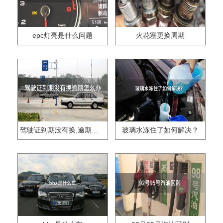
epc灯亮是什么问题
火花塞更换周期
驾驶证到期没有换,逾期怎么办??
玻璃水冻住了如何解决？