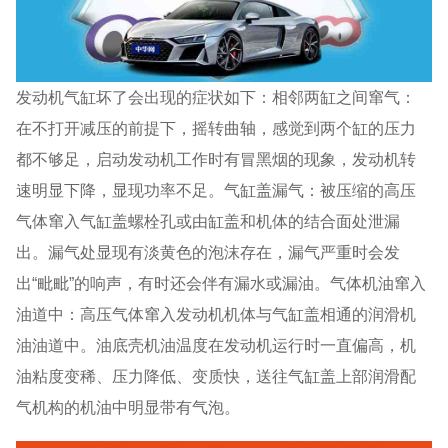
发动机气缸坏了会出现的症状如下：相邻两缸之间窜气：
在不打开减压的前提下，摇转曲轴，感觉到两个缸的压力
都不够足，启动发动机工作时有冒黑烟的现象，发动机转
速明显下降，显现功率不足。气缸盖漏气：被压缩的高压
气体窜入气缸盖螺栓孔或由缸盖和机体的结合面处泄漏
出。漏气处显现有淡黄色的泡沫存在，漏气严重时会发
出“毗毗”的响声，有时还会伴有漏水或漏油。气体机油窜入
油道中：高压气体窜入发动机机体与气缸盖相通的润滑机
油油道中。油底壳机油温度在发动机运行时一直偏高，机
油粘度变稀、压力降低、变质快，送往气缸盖上部润滑配
气机构的机油中明显带有气泡。