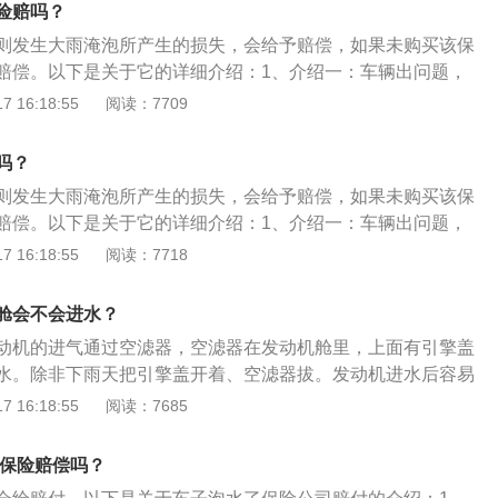
方车辆车头的中线为参照物，当后车轮的一半过了这条线时，
险赔吗？
车，待车辆进入2/3以后，再回方向盘。
则发生大雨淹泡所产生的损失，会给予赔偿，如果未购买该保
赔偿。以下是关于它的详细介绍：1、介绍一：车辆出问题，
公司备案，一定要在24小时之内报案。2、介绍二：当积水深
 16:18:55
阅读：7709
议不要涉水行驶，应绕道或熄火后挂空挡将车推出积水区。3、
尽量不要驾车外出，若必须驾车出门，在出门前应仔细检查灯
吗？
是否正常。
则发生大雨淹泡所产生的损失，会给予赔偿，如果未购买该保
赔偿。以下是关于它的详细介绍：1、介绍一：车辆出问题，
公司备案，一定要在24小时之内报案。2、介绍二：当积水深
 16:18:55
阅读：7718
议不要涉水行驶，应绕道或熄火后挂空挡将车推出积水区。3、
尽量不要驾车外出，若必须驾车出门，在出门前应仔细检查灯
舱会不会进水？
是否正常。
动机的进气通过空滤器，空滤器在发动机舱里，上面有引擎盖
水。除非下雨天把引擎盖开着、空滤器拔。发动机进水后容易
不停止运作，水容易进入火花塞导致发动机熄火。如果再启
 16:18:55
阅读：7685
顶气门，若严重发动机就会报废。以下是更多相关的介绍：
机特别损失险又名涉水险，是车损险的一种衍生险种，这个险
,保险赔偿吗？
发动机购买的附加险。主要是保障车辆在积水路面涉水行驶或