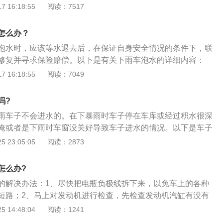
引擎极易对引擎造成致命损坏，不予以理赔。2、静止时：车
 16:18:55
阅读：7517
静止时被水浸泡，应锁好车辆，不要尝试启动引擎，尽量做好
滞留在被水浸泡的车内，车辆泡水熄火后，车内最不安全，如
怎么办？
车门开关受阻，在车辆断电后，乘员会困于车内窒息身亡。
泡水时，应该等水退去后，在保证自身安全情况的条件下，联
修复并寻求保险赔偿。以下是有关下雨车泡水的详细内容：
雨车被泡应当在水退去后将车送去维修修复。2、保险赔偿：为
 16:18:55
阅读：7049
的高昂赔偿费用，车主一般会购买相应的保险。一般来说，如
险服务，出现险情后会大大降低需要赔偿的费用，可以有效地
吗?
雨车子不会进水的。在下暴雨时车子停在车库或经过积水很深
淹或者是下雨时车窗没关好导致车子进水的情况。以下是车子
1、车辆涉水过程中，如果引擎熄火，应立即按下双闪，关闭
 23:05:05
阅读：2873
。千万不要尝试再次启动引擎，因为再次启动引擎极易对引擎
予以理赔；2、车辆在地库或停车场静止时被水浸泡，应锁好
怎么办?
动引擎，尽量做好车辆的密封；3、尽可能的将车辆移动到高
的解决办法：1、尽快把电瓶负极线拆下来，以免车上的各种
的损害降到最小。若水流较大，积水较深，车主应先保证自身
短路；2、马上对发动机进行检查，先检查发动机汽缸有没有
较高的安全地带呼叫专业救援队，救助车辆；4、不要滞留在
连杆被顶弯，损坏发动机；3、检查机油里是否进水，机油进
 14:48:04
阅读：1241
车辆泡水熄火后，车内是最不安全的，如果水位上升较快，车
，失去润滑作用，使发动机过度磨损；4、检查变速箱是否进