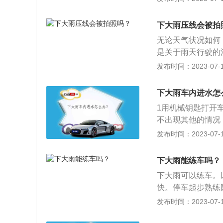
排练车。雨天路滑
购买发动机涉水损
的标线，需要小心
机以外的其它部位
下大雨压线会被拍
殊的体验，万一考
保险公司可以赔付
无论天气状况如何
以通过三个方面对
是关于雨天行驶的
边及缸体是否存在
开，红色在雨天会
发布时间：2023-07-17
带拉到底，检查是
好车距。2、遇到
场进行检测。
车躲雨。3、行驶
下大雨车内进水怎
动机熄火。
1用机械钥匙打开
不出现其他的情况
用刻意吸干的东西
发布时间：2023-07-17
下。3烘干车内的
用吸尘器吸一吸水
下大雨能练车吗？
窗，把车晒一下，
下大雨可以练车。
菌。
快。停车起步熟练
右脚在第一时间摆
发布时间：2023-07-17
向;动作的顺序和