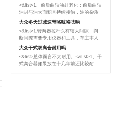
平底锅两耳，然后往左打半圈、一圈、
西取出来。但如果是因为积碳过多引起
<&list>1、前后曲轴油封老化：前后曲轴
一圈半的练习，往右同样也要打相同的
的堵塞，就需要将三元催化器泡在草酸
油封与油大面积且持续接触，油的杂质
圈数。 <&list>3、最后强调要反复练
中进行清洗。 <&list>3、也可以利用清
和发动机内持续温度变化使其密封效果
习，这样就可以形成肌肉记忆，在真实
大众冬天过减速带咯吱咯吱响
洗剂对堵塞的情况得到解决，将清洗剂
逐渐减弱，导致渗油或漏油。<&list>2、
驾驶车辆时，不需要记忆也能打好方
放在燃油箱中，与燃油混合后，车辆启
<&list>1.转向器拉杆头有较大间隙，判
活塞间隙过大：积碳会使活塞环与缸体
向。
动时，就可以和汽油一起进入到燃烧
断间隙需要专用仪器和工具，车主本人
的间隙扩大，导致机油流入燃烧室中，
室，最后形成废气排出，就可以让三元
无法制作，需要将车辆送到修理厂或4s
造成烧机油。<&list>3、机油粘度。使用
大众干式双离合耐用吗
催化器得到清洗，排气管堵塞的情况就
店；<&list>2.车辆半轴套管防尘罩破
机油粘度过小的话，同样会有烧机油现
<&list>总体而言不太耐用。<&list>1、干
能够得到解决。
裂，破裂后会出现漏油现象，使半轴磨
象，机油粘度过小具有很好的流动性，
式离合器如果放在十几年前还比较耐
损严重，磨损的半轴容易损坏，产生异
容易窜入到气缸内，参与燃烧。<&list>
用，但是由于现在的汽车发动机动力输
响；<&list>3.稳定器的转向胶套和球头
4、机油量。机油量过多，机油压力过
出越来越高，使得干式离合器散热不足
老化，一般是使用时间过长造成的。解
大，会将部分机油压入气缸内，也会出
的缺陷也逐渐暴露出来。<&list>2、由于
决方法是更换新的质量好的转向橡胶套
现烧机油。<&list>5、机油滤清器堵塞：
干式双离合的工作环境暴露在空气中，
和球头。
会导致进气不畅，使进气压力下降，形
而离合器的散热也是通离合器罩上面的
成负压，使机油在负压的情况下吸入燃
几个小孔来进行散热。但是在行驶过程
烧室引起烧机油。<&list>6、正时齿轮或
中变速箱需要换挡，就不得不使得离合
链条磨损：正时齿轮或链条的磨损会引
器频繁工作。<&list>3、长时间的低速行
起气阀和曲轴的正时不同步。由于轮齿
驶以及过于频繁的启停，导致离合器的