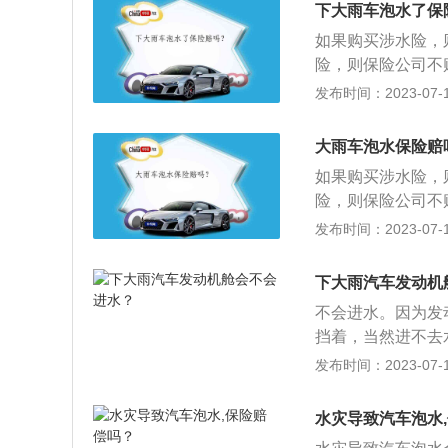
反光镜，以车位前
下大雨车泡水了保
开始打足方向盘倒
如果购买涉水险，
险，则保险公司不
及时打电话向保险
发布时间：2023-07-17
度超过20厘米建
介绍三：暴雨天气
大雨车泡水保险赔
光、制动、转向等
如果购买涉水险，
险，则保险公司不
及时打电话向保险
发布时间：2023-07-17
度超过20厘米建
介绍三：暴雨天气
下大雨汽车发动机
光、制动、转向等
不会进水。因为发
挡着，当然进不去
熄火，如果发动机
发布时间：2023-07-17
动，会造成发动机
1、涉水险：发动
水灾导致汽车泡水
种主要是指车主为