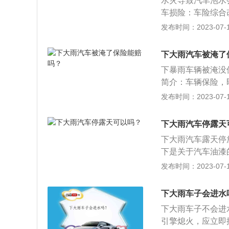
水灾导致汽车泡水
被水淹后致使发动
车损险：车险综合改
水的时候，保险机
加盗抢、玻璃单独
发布时间：2023-07-17
惯性启动机动车；
少，保险公司就赔
与车辆损失险一同
下大雨汽车被淹了
险”。该保险实行2
下暴雨车辆被淹没
简介：车辆保险，
于自然灾害或意外
发布时间：2023-07-17
险。2、车险分类
能独立保险。基本
下大雨汽车停露天
车盗抢险（盗抢险
下大雨汽车露天停
单独破碎险、车辆
下是关于汽车油漆
险。
汽车漆也是涂料的
发布时间：2023-07-17
种保护膜，车身不
的享受。3、基本
下大雨车子会进水
等组成，金属汽车
下大雨车子不会进
引擎熄火，应立即