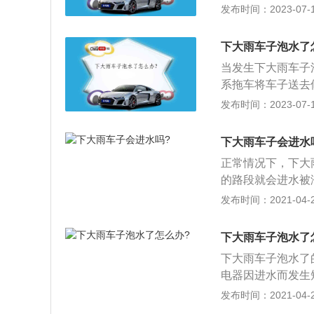
擎，因为再次启动
发布时间：2023-07-17
辆在地库或停车场
车辆的密封，不要
下大雨车子泡水了
果水位上升较快，
当发生下大雨车子
系拖车将车子送去
1、维修修复：下
发布时间：2023-07-17
了避免车子泡水后
果购买了相应的保
下大雨车子会进水
减少自身损失。
正常情况下，下大
的路段就会进水被
涉水的内容介绍：
发布时间：2021-04-25
引擎并关闭钥匙门
造成致命损坏，不
下大雨车子泡水了
车辆，不要尝试启
下大雨车子泡水了
处，将积水对车辆
电器因进水而发生
人身安全，在地势
进水，进水会导致
发布时间：2021-04-25
被水浸泡的车内，
水会引起机油变质