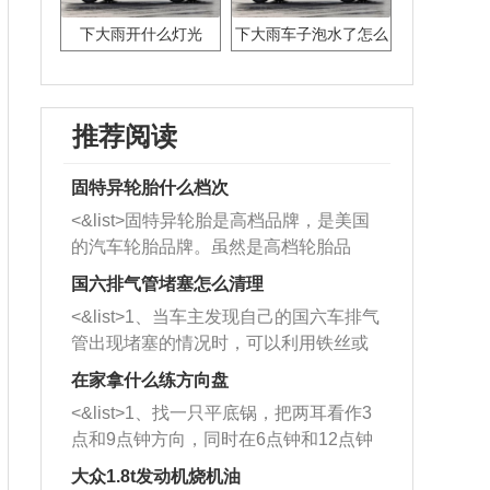
下大雨开什么灯光
下大雨车子泡水了怎么
办
推荐阅读
固特异轮胎什么档次
<&list>固特异轮胎是高档品牌，是美国
的汽车轮胎品牌。虽然是高档轮胎品
牌，但是中高低端的轮胎都有生产，这
国六排气管堵塞怎么清理
也是为了更好的开拓市场。
<&list>1、当车主发现自己的国六车排气
管出现堵塞的情况时，可以利用铁丝或
者是细棍，直接将杂物给取出来，如果
在家拿什么练方向盘
堵塞情况比较严重，也可以采取应急措
<&list>1、找一只平底锅，把两耳看作3
施。 <&list>2、直接利用木棍将所有的
点和9点钟方向，同时在6点钟和12点钟
杂物推到排气管里面的位置处，然后将
方向做一个标记。 <&list>2、双手握住
三元催化器拆解开，就可以将堵塞的东
大众1.8t发动机烧机油