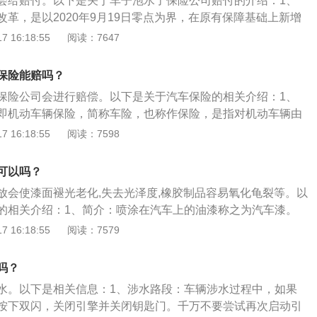
会给赔付。以下是关于车子泡水了保险公司赔付的介绍：1、
机损坏可以给予赔偿。2、涉水险适用范围：在遭受暴雨、洪
革，是以2020年9月19日零点为界，在原有保障基础上新增
动车被水淹及排气筒或进气管，驾驶人继续启动机动车或利用
破碎、自燃、不计免赔率，车辆被推定全损，车损险保额是多
 16:18:55
阅读：7647
遭受暴雨、洪水后，未经必要处理而启动机动车。
多少。2、涉水险：涉水险”属于附加险，不能单独投保，需要
投保。对于已投保车辆损失险，可到保险公司增加投保“涉水
保险能赔吗？
0%的免赔率，如投保该险别的不计免赔，可获100%赔付。
保险公司会进行赔偿。以下是关于汽车保险的相关介绍：1、
即机动车辆保险，简称车险，也称作保险，是指对机动车辆由
事故所造成的人身伤亡或财产损失负赔偿责任的一种商业保
 16:18:55
阅读：7598
：商业险为不定值保险，分为基本险和附加险，其中附加险不
险包括第三者责任险和车辆损失险（车损险）；附加险包括全
可以吗？
）、车上责任险、无过失责任险、车载货物掉落责任险、玻璃
放会使漆面褪光老化,失去光泽度,橡胶制品容易氧化龟裂等。以
停驶损失险、自燃损失险、新增设备损失险、不计免赔特约
的相关介绍：1、简介：喷涂在汽车上的油漆称之为汽车漆。
一种。2、作用：汽车喷上油漆涂料，不仅使车体表面形成一
 16:18:55
阅读：7579
容易被腐蚀、还可以延长汽车的使用寿命，更是给人一种美观
成分：汽车漆主要由树脂、颜料、助剂、填料、固化剂、溶剂
吗？
漆中增加了闪光金粉（铝粉），珠光漆中增加了云母粒。
水。以下是相关信息：1、涉水路段：车辆涉水过程中，如果
按下双闪，关闭引擎并关闭钥匙门。千万不要尝试再次启动引