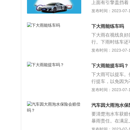
上面有引擎盖挡着
机进水后容易熄火
发布时间：2023-07-17
火。如果再启动，
行车的注意事项：
下大雨能练车吗
慢行，随时注意观
下大雨在视线良好
雨天的能见度低，
行。下雨时练车还
前减速，留足处理
慌乱，所以如果有
发布时间：2023-07-17
受阻，要注意保持
要更加注意安全，
车，一是会阻挡视
全至上。随着驾校
水浪，干扰小车行
下大雨能提车吗？
长。为了可以更快
全性，必要时打开
下大雨可以提车。
时间也会拉长，谁
4、熄火不可再重
行提车，以免因为
率会碰上雨天，只
积水，如果不得已
事项如下：观察汽
发布时间：2023-07-17
如此科目二科目三
千万不要尝试再次
杠这些棱角比较突
所也会根据实际的
联系专修店，经维
致，是否存在划痕
清楚，能见度变低
汽车因大雨泡水保
胎毛说明车子并没
辆，正在练习就更
要清楚泡水车获赔
车子的出厂时间，
变小才恢复练习，
暴雨责任。在满足
目二科目三的话，
具体车型等因素，
发布时间：2023-07-17