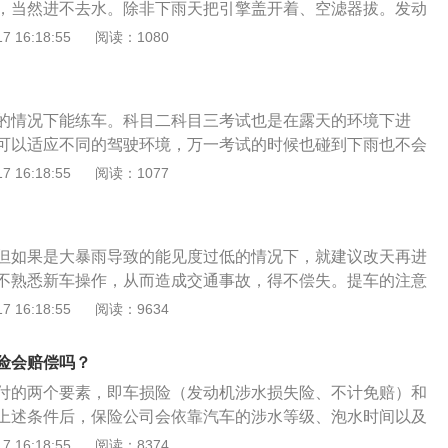
，当然进不去水。除非下雨天把引擎盖开着、空滤器拔。发动
，如果发动机不停止运作，水容易进入火花塞导致发动机熄
 16:18:55
阅读：1080
会造成发动机顶气门，如果严重发动机就会报废。以下是雨天
1、减速慢行：无论道路宽窄、路面状况好坏，雨中开车减速
察前后车辆的距离，提前做好采取各种应急措施的心理准备。
的情况下能练车。科目二科目三考试也是在露天的环境下进
视野差，车辆的刹车距离等应急性能也会有所减低，所以要提
可以适应不同的驾驶环境，万一考试的时候也碰到下雨也不会
情况的时间和空间，确保安全。2、保持车距：雨天行驶视野
条件模拟一下不同的考试环境还是有必要的。当然下雨练车需
 16:18:55
阅读：1077
车辆距离，随时观察前后车距，增加安全距离。特别要远离大
在教练的指导下进行，车速需要比平时更慢一些，主要还是安
线；二是大车能通过的积水小车未必能通过，且大车容易溅起
人数的增加，不管是练车人次还是考试人数都出现了明显的增
驶。3、雨天行驶开雾灯：雨天要充分利用雾灯增强驾车的安
地拿到驾驶证，驾校的练车时间也是安排得很满，预约练车的
危险警示灯，这样可以让后面车辆时刻注意到前方的动态。
但如果是大暴雨导致的能见度过低的情况下，就建议改天再进
也预计不到未来几天的天气如何。如果是在雨季的话有一定概
启：遇到大雨或暴雨的天气，有些路段会在很短的时间内严重
不熟悉新车操作，从而造成交通事故，得不偿失。提车的注意
要不是雷雨天气，雨势不是太大，还是可以正常练习的。不仅
要涉水，应当利用低档位匀速通过。如果车辆在行进中熄火，
车漆面：首先需要观察车子的漆面是否完整，尤其是前后保险
 16:18:55
阅读：9634
考试时碰上雨势不大也会正常进行。当然雨太大，教练和车管
启动，盲目启动可能会导致发动机报废。车辆熄火后应当及时
出的位置，注意漆面是否受损。其次是要查看漆面是否深浅一
情况进行处理，毕竟大雨会影响驾驶的视线，造成后视镜看不
修人员现场检查车辆确定没有问题后才可以再次启动。
等不良现象。查看轮胎：还需要查看轮胎的胎毛是否完整，有
。就算是多年的司机也需要车速放慢，打开双闪灯提醒周围车
险会赔偿吗？
有经过长时间的行驶，新车一般都保有胎毛。此外要查看一下
加需要小心和注意了。所以雨势变大培训练习会暂停，等雨量
付的两个要素，即车损险（发动机涉水损失险、不计免赔）和
若是时间超过3个月则是库存车，可以要求厂家更换新车。
其实也是为了保证安全。雨天如何练车：正好碰上雨天练习科
上述条件后，保险公司会依靠汽车的涉水等级、泡水时间以及
要保持一个好的心态。教练会评估场地，觉得可以练习才会安
结合汽车配件的受损情况进行定损。汽车只投保车损险，并未
 16:18:55
阅读：8374