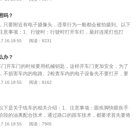
加上挡风玻璃和后视镜会有雨水造成能见度低，很难看清地面
失险。此种情况，保险公司仅赔付汽车因暴雨所导致的除发动
驾驶仔细辨认。打开雨刷慢慢驾驶，雨天练车本身就是一种特
的损失及施救费。在车损险、发动机涉水险均投保的情况下，
照吗？
试时也碰到这种天气，也能够让自己更加有信心。
发动机损失、汽车泡水导致的其它部分的损失以及施救费。可
，只要附近有电子摄像头，违章行为一般都会被拍摄到。以下
车辆的涉水情况进行初步判断。打开发动机舱，检查发动机周
注意事项：1、行驶时：行驶时打开车灯，最好连尾灯也打
生锈和霉斑；检查发动机保险丝盒内部是否存有泥沙；将安全
格外耀眼，这样可以让后面的车辆知道自己的位置，从而掌握
 16:18:55
阅读：8231
否有霉味及霉印。最好的方式，是找专业的第三方验车机构现
大暴雨：遇到大暴雨，不要再冒险行驶，应找个安全的地方停
在低洼积水路段：行驶在低洼积水路段，要匀速慢行，防止发
么办？
车门开车门的时候要用机械钥匙，这样开车门更加安全，为了
，不损害车内的电路。2检查车内的电子设备先不要打开，要
试验一下，如果没有问题就晒一下，或是用电吹风等东西吹一
 16:18:55
阅读：8162
东西车内的东西都拿到外面来，一般车内的地毯都比较潮湿。
，车内的座椅都需要烘干。4车内杀菌在太阳底下打开车门天
主要是让车透气，一定要把车内的水都吸收干净，然后给车杀
以下是关于练车的相关介绍：1、注意事项：眼疾脚快眼疾手
阶段的油离配合技术，通过路口的跟车技术，都要求首先要将
渡到刹车踏板上，根据情况决定点刹的力度，而后车身摆动方
 16:18:55
阅读：7905
位置以及熟练协调程度，将直接决定行车安全。2、技巧：通过