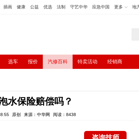
插画
健康
公益
优选
法制
守艺中华
应急中国
更多
地
选车
报价
汽修百科
特卖活动
经销商
泡水保险赔偿吗？
8:55
原创
来源：中华网
阅读：8438
咨询技师