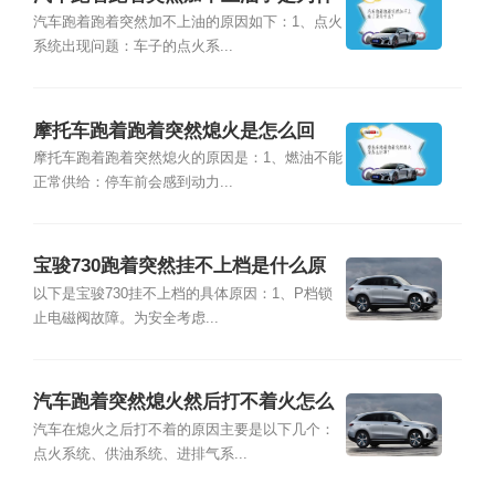
么？
汽车跑着跑着突然加不上油的原因如下：1、点火
系统出现问题：车子的点火系...
摩托车跑着跑着突然熄火是怎么回
事？
摩托车跑着跑着突然熄火的原因是：1、燃油不能
正常供给：停车前会感到动力...
宝骏730跑着突然挂不上档是什么原
因?
以下是宝骏730挂不上档的具体原因：1、P档锁
止电磁阀故障。为安全考虑...
汽车跑着突然熄火然后打不着火怎么
回事？
汽车在熄火之后打不着的原因主要是以下几个：
点火系统、供油系统、进排气系...