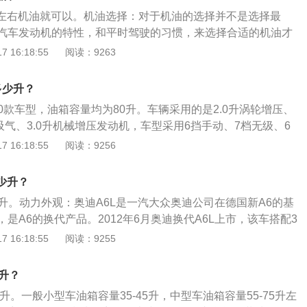
长，汽车的动力也越强；汽车的续航能力时间长有一个好处，
5升左右机油就可以。机油选择：对于机油的选择并不是选择最
油，可以减少汽车加油的次数。
汽车发动机的特性，和平时驾驶的习惯，来选择合适的机油才
按照冬季的时候使用的机油和夏季的时候使用的机油来分类选
 16:18:55
阅读：9263
的机油，首要看低温黏度等级，夏季的时候温度高，所以不用
较好的机油。机油级别：机油级别是按照质量等级和粘度等级
多少升？
的用油通常用字母“S”表示，柴油发动机的用油通常用字
有10款车型，油箱容量均为80升。车辆采用的是2.0升涡轮增压、
自然吸气、3.0升机械增压发动机，车型采用6挡手动、7档无级、6
车辆为前置前驱和前置四驱的驱动方式。2010款、2011款奥
 16:18:55
阅读：9256
为80升，从2012款开始，奥迪A6L的油箱容量有所减小，2012
5款、2016款、2017款、2018款为75升，2019款、2020款、2
多少升？
款为73升。实际加油过程中，油的量可能会超出标定的容积，这是
73升。动力外观：奥迪A6L是一汽大众奥迪公司在德国新A6的基
定的油箱容积是从油箱底到安全界度的容积，而从安全界度到
是A6的换代产品。2012年6月奥迪换代A6L上市，该车搭配3
空间，这个空间是为了保证油箱内的油品在温度变高的情况下
观好像就有那么一点像A4L全新版。简介：奥迪是德国历史最悠
 16:18:55
阅读：9255
出油箱的安全空间。如果在加油过程中把油加到油箱口，就会
一。从1932年起，奥迪开始采用四环徽标，它象征着奥迪与小
标定油箱容积大的情况。车主如果想了解油箱的剩余油量，可
（Horch)和漫游者（Wanderer)合并成的汽车联盟公司。在20
的汽油表，上面标注着E、F，指针靠近E的时就表示快没油
升？
车联盟公司涵盖了德国汽车工业能够提供的所有乘用车领域，从
表示油量充足。
5升。一般小型车油箱容量35-45升，中型车油箱容量55-75升左
。