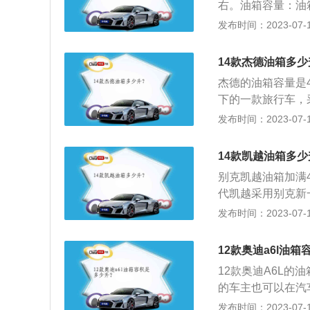
右。油箱容量：油
能力，油箱容积决
发布时间：2023-07-17
大跑得越远。油箱
算单位，在不同的
14款杰德油箱多少
杰德的油箱容量是
下的一款旅行车，
于双腰线的设计，
发布时间：2023-07-17
C柱和D柱采用深
线条非常动感，配
14款凯越油箱多少
尾部造型层次感较
别克凯越油箱加满
代凯越采用别克新
格纹理搭配高亮电
发布时间：2023-07-17
角，造型动感。车
身姿态，展翼式光
12款奥迪a6l油
性，带来更好的燃
12款奥迪A6L的
计，整体采用轻薄
的车主也可以在汽车
的视觉效果，凸显
油耗为6.9L，加
发布时间：2023-07-17
体验。