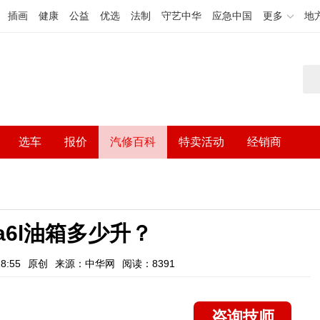
插画
健康
公益
优选
法制
守艺中华
应急中国
更多
地
选车
报价
汽修百科
特卖活动
经销商
a6l油箱多少升？
8:55
原创
来源：中华网
阅读：8391
咨询技师