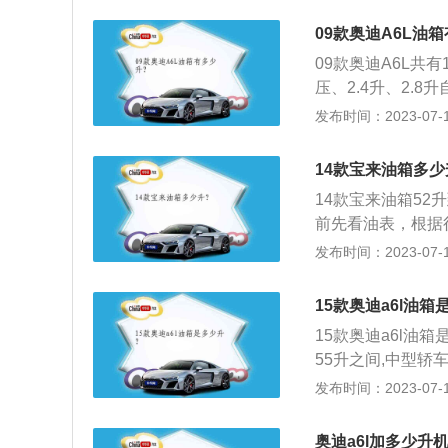
以减少泄露和污染
客户，经销商将对
气、酸性物质以及
09款奥迪A6L油
燃烧”现象，让车
可润滑轴承、减少
09款奥迪A6L共
油，然后让车主行
压、2.4升、2.
修理发动机。所谓
级、6档手自一体变
发布时间：2023-07-17
起参与燃烧。这辆
1款奥迪A6L油箱
速不稳定、加速能
小，2012款、201
动机缺乏润滑，导
14款宝来油箱多少
020款、2021
14款宝来油箱5
积，这是由于汽车
前先看油表，根据
全界度到油箱口还
以提前加油，不要
发布时间：2023-07-17
的情况下膨胀，而
高，浸在燃油中可
口，就会产生实际
灯亮再去加油会缩
油量，可以观察油
15款奥迪a6l油
驾驶中掌握省油的
快没油了，接近F
15款奥迪a6l油
的驾驶动作都能大
55升之间,中型轿
积能达到100升
发布时间：2023-07-17
容积。汽车油箱容
积。油箱容积是衡
奥迪a6l加多少升