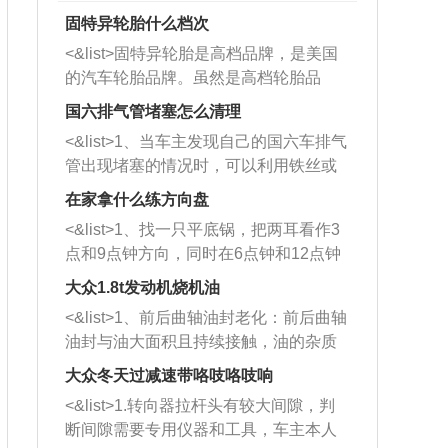
固特异轮胎什么档次
<&list>固特异轮胎是高档品牌，是美国
的汽车轮胎品牌。虽然是高档轮胎品
牌，但是中高低端的轮胎都有生产，这
国六排气管堵塞怎么清理
也是为了更好的开拓市场。
<&list>1、当车主发现自己的国六车排气
管出现堵塞的情况时，可以利用铁丝或
者是细棍，直接将杂物给取出来，如果
在家拿什么练方向盘
堵塞情况比较严重，也可以采取应急措
<&list>1、找一只平底锅，把两耳看作3
施。 <&list>2、直接利用木棍将所有的
点和9点钟方向，同时在6点钟和12点钟
杂物推到排气管里面的位置处，然后将
方向做一个标记。 <&list>2、双手握住
三元催化器拆解开，就可以将堵塞的东
大众1.8t发动机烧机油
平底锅两耳，然后往左打半圈、一圈、
西取出来。但如果是因为积碳过多引起
<&list>1、前后曲轴油封老化：前后曲轴
一圈半的练习，往右同样也要打相同的
的堵塞，就需要将三元催化器泡在草酸
油封与油大面积且持续接触，油的杂质
圈数。 <&list>3、最后强调要反复练
中进行清洗。 <&list>3、也可以利用清
和发动机内持续温度变化使其密封效果
习，这样就可以形成肌肉记忆，在真实
大众冬天过减速带咯吱咯吱响
洗剂对堵塞的情况得到解决，将清洗剂
逐渐减弱，导致渗油或漏油。<&list>2、
驾驶车辆时，不需要记忆也能打好方
放在燃油箱中，与燃油混合后，车辆启
<&list>1.转向器拉杆头有较大间隙，判
活塞间隙过大：积碳会使活塞环与缸体
向。
动时，就可以和汽油一起进入到燃烧
断间隙需要专用仪器和工具，车主本人
的间隙扩大，导致机油流入燃烧室中，