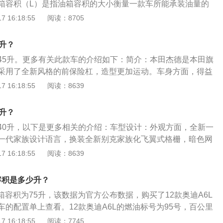
箱容积（L）是指油箱容积的大小衡量一款车所能承装油量的
定了行驶里程，对于两辆发动机完全相同的汽车来说，油箱越
 16:18:55
阅读：8705
容量计算单位：国际标准都是用L（升）为汽车油箱容量的计
国家也对汽车油箱容量有相应的标准。
升？
45升。更多有关此款车的介绍如下：简介：本田杰德是本田旗
采用了全新风格的前保险杠，造型更加运动。车身方面，得益
本田全新旅行车SHUTTLE的侧面线条并不单调，车身的B柱、
 16:18:55
阅读：8639
色处理，使新车呈现出悬浮车顶的视觉效果。设计：该车的尾部
合车顶扰流板和后保险杠设计，使新车看起来更加运动。新车
升？
强，尾翼的设计大幅提升运动感。
40升，以下是更多相关的介绍：车型设计：外观方面，全新一
一代家族设计语言，换装全新别克家族化飞翼式格栅，暗色网
镀盾形外轮廓，尽显年轻活力。展翼式头灯与格栅呈俯冲夹
 16:18:55
阅读：8639
侧灵动的车身特征线与高光曲面组合，营造前低后高地俯冲车
型尾灯与头灯相呼应，尾部扰流板在降低风阻的同时提升操控
箱容积是多少升？
油经济性。内饰方面：新车延续别克家族360度环抱一体式设
油箱容积为75升，该数据为官方公布数据，购买了12款奥迪A6L
化设计元素，中控面板以一体化高亮黑与镀铬条形成高对比度
的配置单上查看。12款奥迪A6L的燃油标号为95号，百公里
科技感。座椅则采用同级少见的麂皮绒材质，带来舒适的乘坐
满一箱油可以跑的里程为1086km。日常行驶过程中，需要随时注
 16:18:55
阅读：7745