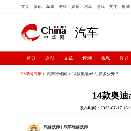
首页
资讯
军事
财经
娱乐
汽车
游戏
文化
援藏
汽车
首页
原创
文章
评测
视频
图片
中华网汽车＞
汽车维修间 >
14款奥迪a6l油箱多少升？
14款奥迪
发布时间：2023-07-17 16:1
汽修技师
|
汽车维修技师