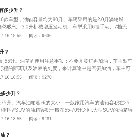
物的进入；5、防锈防腐：机油具有吸附性，可以吸附水、空
奥迪车型进行机油损耗测试。具体方法如下：给车辆加注“燃油
有害气体，从而达到防锈、防腐的作用；6、减震缓冲：机油
箱有多少升？
主行驶1000公里，然后到维修站称量机油滤清器，然后加注机
冲击，起到缓冲的作用。
有10款车型，油箱容量均为80升。车辆采用的是2.0升涡轮增
驶1000公里。重复此操作3次以获得平均值。如果超过标准，
8升自然吸气、3.0升机械增压发动机，车型采用6挡手动、7档无
“燃料燃烧”：这意味着机油进入发动机的燃烧室并与混合气一
速箱，车辆为前置前驱和前置四驱的驱动方式。2010款、201
 16:18:55
阅读：9636
汽车烧油。车辆氧传感器损坏过快，导致燃烧室积碳增加、怠
容积均为80升，从2012款开始，奥迪A6L的油箱容量有所减
力弱、油耗增加、废气排放过量等不良后果。严重情况下，发
4款、2015款、2016款、2017款、2018款为75升，2019款、2
致发动机出现无法修复的损坏，甚至报废。
升？
款、2022款为73升。实际加油过程中，油的量可能会超出标定的容
2升到55升。油箱的使用注意事项：不要亮黄灯再加油，车主驾车
厂家所标定的油箱容积是从油箱底到安全界度的容积，而从安
行程的距离以及油表的刻度，来计算途中是否要加油，车主可
有一定的空间，这个空间是为了保证油箱内的油品在温度变高
等油灯亮了再加油。油泵位于油箱内，油泵连续工作时温度较
 16:18:55
阅读：9270
不至于溢出油箱的安全空间。如果在加油过程中把油加到油箱
以有效降温。而油灯亮时说明油面已低于油泵，如果每次都等
加油量比标定油箱容积大的情况。车主如果想了解油箱的剩余
短油泵的使用寿命，油箱的存油太少还有可能烧毁油泵。日常
表盘右侧的汽油表，上面标注着E、F，指针靠近E的时就表示
箱是多少升？
技巧：在保证安全的前提下，尽量避免急加速，急减速等剧烈
的时候表示油量充足。
箱是75升。汽车油箱容积的大小：一般家用汽车的油箱容积在35-
大节省燃油的消耗。
车和中型SUV的油箱容积一般在55-70升之间,大型SUV的油箱容
,其实在车辆配置表中所标明的油箱标准容积其实不是最大的油箱
 16:18:55
阅读：9261
积的作用：油箱容积一般是汽车生产厂家公布的最大油箱容
量一辆汽车承载汽油的能力，汽车的油箱容积越大，说明这辆
机油？