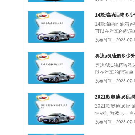
意油箱的剩余油量
问题，油量的数值
14款瑞纳油箱多少
油表还剩2格的时
14款瑞纳的油箱
中，油的量可能会
可以在汽车的配置单
箱底到安全界度的
L，加满一箱油可以
发布时间：2023-07-17
了保证油箱内的油
箱的剩余油量。一
如果在加油过程中
题，油量的数值会
况。
奥迪a6l油箱多少
表还剩2格的时候
奥迪A6L油箱容积
油的量可能会超出
以在汽车的配置单上
到安全界度的容积
加满一箱油可以跑的
发布时间：2023-07-17
证油箱内的油品在
的剩余油量。一般
在加油过程中把油
油量的数值会真实
2021款奥迪a6l
剩2格的时候就要
2021款奥迪a6l
量可能会超出标定
油标号为95号，百公
全界度的容积，而
km。日常行驶过
发布时间：2023-07-17
箱内的油品在温度
表进行读数的观察
油过程中把油加到
表的燃油表一般有