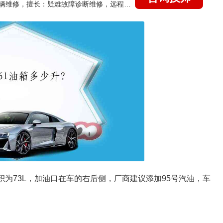
国家认证的汽车维修技师，15年德美日等各系车辆维修，擅长：疑难故障诊断维修，远程维修技术指导
积为73L，加油口在车的右后侧，厂商建议添加95号汽油，车