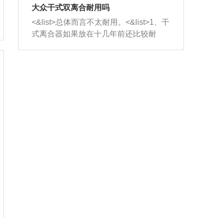
室，最后形成废气排出，就可以让三元
无法制作，需要将车辆送到修理厂或4s
造成烧机油。<&list>3、机油粘度。使用
大众干式双离合耐用吗
催化器得到清洗，排气管堵塞的情况就
店；<&list>2.车辆半轴套管防尘罩破
机油粘度过小的话，同样会有烧机油现
<&list>总体而言不太耐用。<&list>1、干
能够得到解决。
裂，破裂后会出现漏油现象，使半轴磨
象，机油粘度过小具有很好的流动性，
式离合器如果放在十几年前还比较耐
损严重，磨损的半轴容易损坏，产生异
容易窜入到气缸内，参与燃烧。<&list>
用，但是由于现在的汽车发动机动力输
响；<&list>3.稳定器的转向胶套和球头
4、机油量。机油量过多，机油压力过
出越来越高，使得干式离合器散热不足
老化，一般是使用时间过长造成的。解
大，会将部分机油压入气缸内，也会出
的缺陷也逐渐暴露出来。<&list>2、由于
决方法是更换新的质量好的转向橡胶套
现烧机油。<&list>5、机油滤清器堵塞：
干式双离合的工作环境暴露在空气中，
和球头。
会导致进气不畅，使进气压力下降，形
而离合器的散热也是通离合器罩上面的
成负压，使机油在负压的情况下吸入燃
几个小孔来进行散热。但是在行驶过程
烧室引起烧机油。<&list>6、正时齿轮或
中变速箱需要换挡，就不得不使得离合
链条磨损：正时齿轮或链条的磨损会引
器频繁工作。<&list>3、长时间的低速行
起气阀和曲轴的正时不同步。由于轮齿
驶以及过于频繁的启停，导致离合器的
或链条磨损产生的过量侧隙，使得发动
温度不断升高，而低速行驶时空气流动
机的调节无法实现：前一圈的正时和下
效率不高，无法将离合器中的热量有效
一圈可能就不一样。当气阀和活塞的运
的带走，导致离合器内部的温度不断升
动不同步时，会造成过大的机油消耗。
高，加速离合器的磨损。
解决方法：更换正时齿轮或链条。<&list
>7、内垫圈、进风口破裂：新的发动机
设计中，经常采用各种由金属和其他材