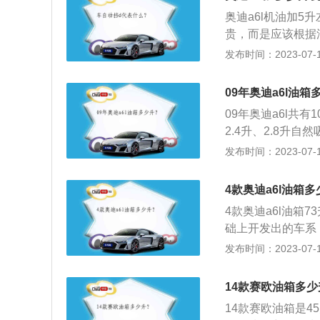
汽车的续航能力越
奥迪a6l机油加
就是不用频繁的加
贵，而是应该根据
行才最正确。可以
发布时间：2023-07-17
择。冬天适合使用
选择低温黏度等级
09年奥迪a6l油箱
划分，汽油发动机
09年奥迪a6l共
母“C”表示。
2.4升、2.8升
档手自一体变速箱，
发布时间：2023-07-17
迪A6L油箱容积均
款、2014款、201
4款奥迪a6l油箱
021款、2022
4款奥迪a6l油箱
由于汽车厂家所标
础上开发出的车系，
油箱口还有一定的
5TFSI动力，外
发布时间：2023-07-17
膨胀，而不至于溢
久的汽车制造商之
产生实际加油量比
奇迹（DKW)、霍希
以观察油表盘右侧
14款赛欧油箱多少
世纪30年代，汽
了，接近F的时候
14款赛欧油箱是4
摩托车到豪华轿车