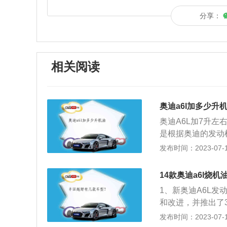
分享：
相关阅读
奥迪a6l加多少升
奥迪A6L加7升左
是根据奥迪的发动机
宽高分别为5050
发布时间：2023-07-17
有驾官网）这款车
油，变速箱为7挡
14款奥迪a6l烧机
部件表面加入机油
1、新奥迪A6L发
畅；2、辅助冷却
和改进，并推出了3
热量，辅助散热；
普遍问题。专家表
发布时间：2023-07-17
物；4、密封防漏
能性很小。2、奥