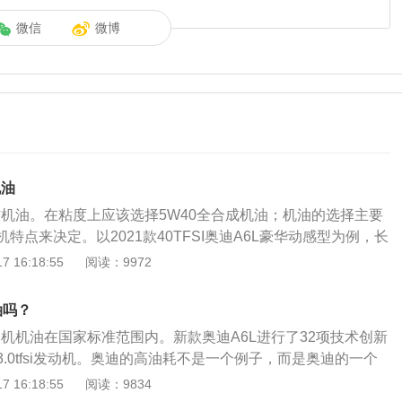
微信
微博
机油
右机油。在粘度上应该选择5W40全合成机油；机油的选择主要
特点来决定。以2021款40TFSI奥迪A6L豪华动感型为例，长
毫米、1886毫米、1475毫米，轴距为3024毫米。（数据来源于
 16:18:55
阅读：9972
的生产厂商为一汽大众奥迪，级别为中大型车，能源类型为汽
双离合。机油的作用有以下6点：1、润滑减磨：在两个滑动的
油吗？
以后，可以让两个部件在运转时，不会产生摩擦，并且更加顺
动机机油在国家标准范围内。新款奥迪A6L进行了32项技术创新
降温：发动机在运转时会产生高温，当机油加入以后，会吸走
.0tfsi发动机。奥迪的高油耗不是一个例子，而是奥迪的一个
3、清洗清洁：通过机油的流动性，可冲洗零件表面上的脏
示，奥迪的高油耗应该是由发动机设计缺陷造成的，根治的可
 16:18:55
阅读：9834
：加入机油以后，可在活塞环与活塞之间形成密封圈，这样可
迪已经发布了相关的油耗超标处理措施。对于提出“烧油”现象的