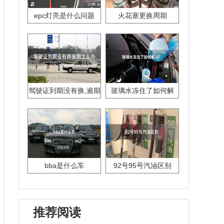
epc灯亮是什么问题
火花塞更换周期
驾驶证到期没有换,逾期
玻璃水冻住了如何解
怎么办??
决？
bba是什么车
92号95号汽油区别
推荐阅读