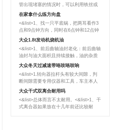
管出现堵塞的情况时，可以利用铁丝或
者是细棍，直接将杂物给取出来，如果
在家拿什么练方向盘
堵塞情况比较严重，也可以采取应急措
<&list>1、找一只平底锅，把两耳看作3
施。 <&list>2、直接利用木棍将所有的
点和9点钟方向，同时在6点钟和12点钟
杂物推到排气管里面的位置处，然后将
方向做一个标记。 <&list>2、双手握住
三元催化器拆解开，就可以将堵塞的东
大众1.8t发动机烧机油
平底锅两耳，然后往左打半圈、一圈、
西取出来。但如果是因为积碳过多引起
<&list>1、前后曲轴油封老化：前后曲轴
一圈半的练习，往右同样也要打相同的
的堵塞，就需要将三元催化器泡在草酸
油封与油大面积且持续接触，油的杂质
圈数。 <&list>3、最后强调要反复练
中进行清洗。 <&list>3、也可以利用清
和发动机内持续温度变化使其密封效果
习，这样就可以形成肌肉记忆，在真实
大众冬天过减速带咯吱咯吱响
洗剂对堵塞的情况得到解决，将清洗剂
逐渐减弱，导致渗油或漏油。<&list>2、
驾驶车辆时，不需要记忆也能打好方
放在燃油箱中，与燃油混合后，车辆启
<&list>1.转向器拉杆头有较大间隙，判
活塞间隙过大：积碳会使活塞环与缸体
向。
动时，就可以和汽油一起进入到燃烧
断间隙需要专用仪器和工具，车主本人
的间隙扩大，导致机油流入燃烧室中，
室，最后形成废气排出，就可以让三元
无法制作，需要将车辆送到修理厂或4s
造成烧机油。<&list>3、机油粘度。使用
大众干式双离合耐用吗
催化器得到清洗，排气管堵塞的情况就
店；<&list>2.车辆半轴套管防尘罩破
机油粘度过小的话，同样会有烧机油现
<&list>总体而言不太耐用。<&list>1、干
能够得到解决。
裂，破裂后会出现漏油现象，使半轴磨
象，机油粘度过小具有很好的流动性，
式离合器如果放在十几年前还比较耐
损严重，磨损的半轴容易损坏，产生异
容易窜入到气缸内，参与燃烧。<&list>
用，但是由于现在的汽车发动机动力输
响；<&list>3.稳定器的转向胶套和球头
4、机油量。机油量过多，机油压力过
出越来越高，使得干式离合器散热不足
老化，一般是使用时间过长造成的。解
大，会将部分机油压入气缸内，也会出
的缺陷也逐渐暴露出来。<&list>2、由于
决方法是更换新的质量好的转向橡胶套