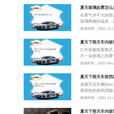
调，人呼出的气体
和侧面的玻璃温度
酒精或盐水等待晾
的温度较低，车外
冷风，利用空调除
夏天玻璃起雾怎么
是手动空调，空调
证车玻璃不会蒙上
蒸气遇到冷的玻璃
利用空调效果不明
时间除霜风挡玻璃
在雾气并不大的情
打开，这样车内外
当然也可以和空调
璃窗上，再擦拭干
玻璃两侧的温差，
的原理和开空调冷
法去除结雾。冬季
玻璃上形成一薄层
间内清除雾气。不
发布时间：2022-11-13
雾气较大时都不可
玻璃内外表面的温
的雾层，特别适用
我们可以尝试用雨
键位置会有所不同
和侧面的玻璃温度
酒精或盐水等待晾
以采取冬季制暖除
的雾气就会消失。
夏天下雨天车内玻
是手动空调，空调
证车玻璃不会蒙上
向开关，调至吹玻
时间除霜风挡玻璃
打开前窗除雾模式
打开，这样车内外
季本来就热，还要
璃窗上，再擦拭干
不一会玻璃上的雾
的原理和开空调冷
前挡风玻璃起雾这
玻璃上形成一薄层
度时，车窗表面会
发布时间：2022-04-25
雾气较大时都不可
价钱也不贵，外出
的雾层，特别适用
可以使用空调的冷
就可以。它的原理
酒精或盐水等待晾
尤其是当许多人进
变水分子表面张力
夏天下雨天车前挡
证车玻璃不会蒙上
并且前挡风玻璃很
用，尤其是外后视
直接开启车辆的a
打开，这样车内外
上，并使用空调除
专门的防雾产品，喷
调系统的前风挡除
的原理和开空调冷
风玻璃迅速将雾气
的行驶车辆效果，
发布时间：2021-11-10
雾气较大时都不可
同样可以起作用：
前挡风玻璃出现起
键位置会有所不同
将雾气烘干。
挡风玻璃上的雾气
的雾气就会消失。
夏天下雨天车内玻