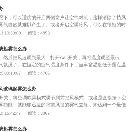
湿度较大，很快前风挡就会结雾。这时可打开空调向前风挡吹
升得慢，因此需要较长时间才能去除全部的雾。无论是自动还
干后再用麂皮或柔软的干布擦净多余纤维，它能在几天之内保
的温度较高，车外的热空气碰到冷的玻璃，车外空气里面的水
湿功能，稍许即可除去前风挡上的雾汽。但是如果湿气过大，
办
打开，有利于除湿；空调温度控制不要处于最冷位置，否则长
雾气。开窗对流：发现车内雾气不大的话，可以将两侧的车窗
就会凝结成小水珠。
显时，可稍微打开一点车窗，使之快速降低驾驶室内的湿度。
外侧容易起雾。喷涂防雾剂等预防：将少许除雾剂喷于汽车玻
况下，可以适度的开启两侧窗户让空气对流，这样清除了挡风
空气形成对流，温差也会减小，雾气就会慢慢消失。这种方法
相配合使用，效果会更快些。空调暖风：利用降低温度差的方
净，即可除去玻璃窗上的污垢、斑痕。在擦亮玻璃的同时，在
雾气自然就难以产生了。或者开启空调冷风，可以在很短的时
风是一样的。开窗对流的弊端非常明显，雨雪天气、高速路、
利用暖风往玻璃上吹热风，快速把前玻璃温度提高，降低车窗
透明的保护膜，它可以有效地防止水汽在玻璃上的凝结而形成
过有车主朋友问，倘若雾气是在挡风玻璃外面该怎么办？首先
 10:30:09
阅读：4853
用。后挡风加热：大多数车基本上都有后风挡电加热功能，按
差，可及时防止前风挡玻璃的雾汽过重，但有一点说明，后面
于寒冷的冬天。可以替代防雾剂还有洗洁精，肥皂水、甘油、
刮器刮一下，不过雾太大，雨刮的作用也不显著。那么我们可
，但功能都相同。打开风挡加热开关，只需一分钟左右后挡风
升得慢，因此需要较长时间才能去除全部的雾。无论是自动还
干后再用麂皮或柔软的干布擦净多余纤维，它能在几天之内保
雾的方式，把空调温度调至制暖，自动空调调高温度，旋转风
璃起雾怎么办
打开，有利于除湿；空调温度控制不要处于最冷位置，否则长
雾气。开窗对流：发现车内雾气不大的话，可以将两侧的车窗
璃，一会雾气便会消退，效果十分显著。缺点当然是太热，夏
外侧容易起雾。喷涂防雾剂等预防：将少许除雾剂喷于汽车玻
，然后把风速调到最大，打开A/C开关，再将温度调至最低，
空气形成对流，温差也会减小，雾气就会慢慢消失。这种方法
打开暖风，当然待雾气消退后，就可以马上关闭暖风了。既然
净，即可除去玻璃窗上的污垢、斑痕。在擦亮玻璃的同时，在
气就没了。在恒定的空气湿度条件下，当车窗温度低于露点温
风是一样的。开窗对流的弊端非常明显，雨雪天气、高速路、
么麻烦，有没有办法可以预防呢？我们可以准备1支除雾剂，
透明的保护膜，它可以有效地防止水汽在玻璃上的凝结而形成
形成冷凝水，这也是我们经常看到的前挡风玻璃的起雾现象。
 09:10:07
阅读：4766
用。
前只需要将其匀称喷在车窗玻璃表层，随后用干毛巾擦拭干净
于寒冷的冬天。可以替代防雾剂还有洗洁精，肥皂水、甘油、
却和除湿功能来降低空气湿度，以去除雾气和蒸汽，在夏天，
是利用表面活性剂的方法，在玻璃表层滞留一定的保护膜，改
干后再用麂皮或柔软的干布擦净多余纤维，它能在几天之内保
入汽车时，空调无法及时打开，呼出的气体的湿度相对较大，
，使雾珠凝聚成大水珠，进而不遮掩视野。汽车其它玻璃也适
风玻璃起雾怎么办
雾气。开窗对流：发现车内雾气不大的话，可以将两侧的车窗
快会被雾化，此时您可以打开空调以将冷风吹到前挡风玻璃
镜上。1.使用专用的防雾产品，可以从汽车用品店或者网上买
c开关，将空调吹风模式调节到前挡风模式，或者是直接按下空
空气形成对流，温差也会减小，雾气就会慢慢消失。这种方法
湿功能将前挡风玻璃上的雾气和水蒸气稍微除去。
一次可防雾10天至15天。2.开启空调制冷，冷气便会吹向挡
雾功能，就能够迅速的将前风挡的雾气去除，来达到一个最佳
风是一样的。开窗对流的弊端非常明显，雨雪天气、高速路、
“一扫而尽”。效果非常好，速度也快。3.你可以利用空调热风，
保证车辆行驶安全性。机动车辆在正常使用的过程中，车辆的
 16:42:47
阅读：3867
用。后挡风加热：大多数车基本上都有后风挡电加热功能，按
将空调温度调节按钮转到热风方向，随后选择除雾挡，用热风
雾的情况时，需要将机动车辆的空调打开，可以很好的去除前
，但功能都相同。打开风挡加热开关，只需一分钟左右后挡风
，在车辆挡风玻璃的雾气没有去除之前，不可以驾驶车辆上路
璃起雾怎么办