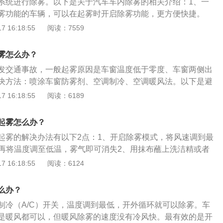
外侧容易起雾。喷涂防雾剂等预防：将少许除雾剂喷于汽车玻
系统进行除雾。以下是关于汽车车内除雾的相关介绍：1、一
净，即可除去玻璃窗上的污垢、斑痕。在擦亮玻璃的同时，在
雾功能的车辆，可以在起雾时开启除雾功能，更方便快捷。
透明的保护膜，它可以有效地防止水汽在玻璃上的凝结而形成
：适当打开车窗或打开空调制冷，从而减少车内外温差。这样
 16:18:55
阅读：7559
于寒冷的冬天。可以替代防雾剂还有洗洁精，肥皂水、甘油、
，更能提升车内空气质量，避免因瞬间温差及空气不流通等引
干后再用麂皮或柔软的干布擦净多余纤维，它能在几天之内保
置有天窗的车型，还可以打开天窗，利用负压换气原理，依靠
雾怎么办？
雾气。开窗对流：发现车内雾气不大的话，可以将两侧的车窗
车顶快速流动形成车内的负压，将车内的热空气抽出同时也起
发交通事故，一般起雾原因是车窗温度低于零度、车窗两侧出
空气形成对流，温差也会减小，雾气就会慢慢消失。这种方法
用。3、空调AC除湿：在冬季降低车内温度会特别寒冷，此时
决方法：喷涂车窗防雾剂、空调制冷、空调暖风法。以下是避
风是一样的。开窗对流的弊端非常明显，雨雪天气、高速路、
高空调设定温度即可，通过AC的除湿功能即可快速消除雾气。
：1、喷涂防雾剂等预防法。将少许除雾剂喷于汽车玻璃窗
 16:18:55
阅读：6189
用。后挡风加热：大多数车基本上都有后风挡电加热功能，按
即可除去玻璃窗上的污垢、斑痕。在擦亮玻璃的同时，在玻璃
，但功能都相同。打开风挡加热开关，只需一分钟左右后挡风
的保护膜，可以有效地防止水汽在玻璃上的凝结而形成的雾
起雾怎么办？
冷的冬天。可以替代防雾剂还有洗洁精，肥皂水、甘油、酒精
起雾的解决办法有以下2点：1、开启除雾模式，将风速调到最
再用麂皮或柔软的干布擦净多余纤维，它能在几天之内保证车
，再将温度调至低温，雾气即可消失2、用抹布蘸上洗洁精或者
。2、空调制冷法。利用空调制冷除湿功能，降低空气湿度的
风玻璃内侧：用抹布蘸上洗洁精或者专门的防雾剂擦拭挡风玻
 16:18:55
阅读：6124
夏天特别是多人进入车内以后，没有及时开空调，人呼出的气
止玻璃起雾。空调作用有以下4点：1、空调能控制车厢内气
前风挡就会结雾。这时可打开空调向前风挡吹冷风，利用空调
，也能冷却空气：既能加热空气，也能冷却空气，以便把车厢
可除去前风挡上的雾汽。3、空调暖风法。利用降低温度差的
么办？
水平；2、空调器能够排出湿气：干燥空气吸收人体汗液，以
季利用暖风往玻璃上吹热风，快速把前玻璃温度提高，降低车
制冷（A/C）开关，温度调到最低，开外循环就可以除雾。车
3、空调器具有通风功能：空调器可吸入新风，具有通风功
温差，可及时防止前风挡玻璃的雾汽过重，后面和侧面的玻璃
是暖风都可以，但暖风除雾的速度没有冷风快。最有效的是开
过滤空气：排除空气中灰尘和花粉。