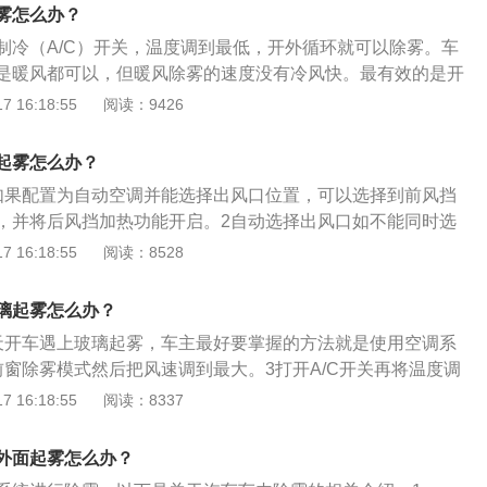
不会那么明显，可以打开车窗，快速降低车内的湿度；3、雾
挡风玻璃除雾。如果在冬天就打开空调热风，并开启内循环，
雾怎么办？
以将两边的车窗打开一点，这样车内的空气进行对流，车内的
一般需要十多分钟才可以将雾烘干，达成除雾效果。汽车起雾
制冷（A/C）开关，温度调到最低，开外循环就可以除雾。车
的温度，雾气就会散去；4、用空调的暖气来吹挡风玻璃，暖
防，网上有专用防雾剂卖，使用前先将前挡风玻璃内侧擦拭干
是暖风都可以，但暖风除雾的速度没有冷风快。最有效的是开
前的水分子烘干，除雾效果会更好；5、为了预防车窗起雾的
剂，等到防雾剂凝固后用毛巾擦干净就行了。可以替代防雾剂
的冷气直接吹到玻璃上，使水蒸气不能在玻璃上凝聚，达到除
 16:18:55
阅读：9426
买专用防雾剂，使用前先将前挡风玻璃内侧擦拭干净，然后喷
水、甘油、酒精或盐水等待晾干后再用柔软的干布擦净多余纤
雾的方法和冷气除雾一样，但需要注意的是雨天不要使用暖风
雾剂凝固后用毛巾擦干净就行；6、可以替代防雾剂还有洗洁
天内车玻璃不会有雾气。
重雾气。汽车玻璃起雾时要开外循环。汽车的玻璃起雾的原
、酒精或盐水等待晾干后再用柔软的干布擦净多余纤维，它能
起雾怎么办？
温差，如果车内外的温度不一样，温度低的一面表面水分的饱
璃不会有雾气。
如果配置为自动空调并能选择出风口位置，可以选择到前风挡
环境的蒸汽压，水汽就会聚集到玻璃表面，以微小的水珠形式
，并将后风挡加热功能开启。2自动选择出风口如不能同时选
。车玻璃除雾的方法：空调制冷：利用空调制冷除湿功能，降
风，开启前风挡除霜功能和后风挡加热功能。3两侧起雾如两
 16:18:55
阅读：8528
去除雾汽。当夏天特别是多人进入车内以后，没有及时开空
将玻璃开启一定角度，便可迅速去除雾气。
湿度较大，很快前风挡就会结雾。这时可打开空调向前风挡吹
湿功能，稍许即可除去前风挡上的雾汽。但是如果湿气过大，
璃起雾怎么办？
显时，可稍微打开一点车窗，使之快速降低驾驶室内的湿度。
天开车遇上玻璃起雾，车主最好要掌握的方法就是使用空调系
相配合使用，效果会更快些。空调暖风：利用降低温度差的方
前窗除雾模式然后把风速调到最大。3打开A/C开关再将温度调
利用暖风往玻璃上吹热风，快速把前玻璃温度提高，降低车窗
璃上的雾气就会消失。
 16:18:55
阅读：8337
差，可及时防止前风挡玻璃的雾汽过重，但有一点说明，后面
升得慢，因此需要较长时间才能去除全部的雾。无论是自动还
外面起雾怎么办？
打开，有利于除湿；空调温度控制不要处于最冷位置，否则长