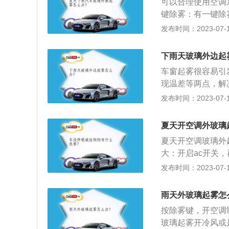
时间除霜风挡玻璃
可以合理使用空调
璃窗上，再擦拭干
键除雾：有一键除
玻璃上形成一薄层
2、降低车内温度
发布时间：2023-07-17
的雾层，特别适用
不仅可以减少雾气
酒精或盐水等待晾
起的身体不适。配
下雨天玻璃外边起
证车玻璃不会蒙上
汽车行驶时气流在
车窗起雾很容易引
打开，这样车内外
到了通风换气的作
现温差等两点，解
的原理和开空调冷
打开空调AC并调
免车窗起雾的方法
发布时间：2023-07-17
雾气较大时都不可
上，再擦拭干净，
键位置会有所不同
上形成一薄层透明
的雾气就会消失。
夏天开空调外玻璃
层，特别适用于寒
夏天开空调玻璃外
或盐水等待晾干后
大：开启ac开关
玻璃不会蒙上雾气
专门防雾剂擦拭挡
发布时间：2023-07-17
方法去除雾汽。当
璃内侧也能有效防
体湿度较大，很快
温，既能加热空气
除湿功能，稍许即
雨天外玻璃起雾怎
内温度控制到舒适
方法去除结雾。冬
按除雾键，开空调
营造更舒适环境；
窗玻璃内外表面的
玻璃起雾开冷风或
能；4、空调器可