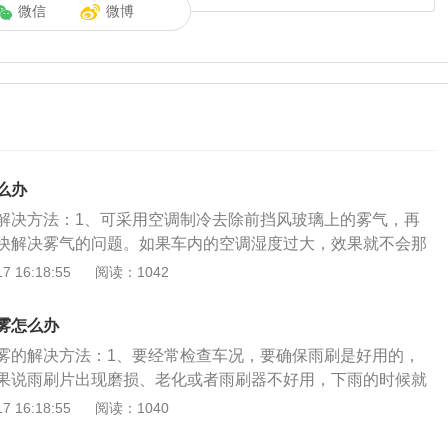
微信
微博
么办
解决方法：1、可采用空调制冷去除前挡风玻璃上的雾气，再
快解决雾气的问题。如果车内的空调湿度过大，效果就不会那
车窗，快速降低车内的湿度；2、雾气不大的时候，可以将两
 16:18:55
阅读：1042
，这样车内的空气进行对流，车内的温度慢慢接近车外的温
；3、用空调的暖气来吹挡风玻璃，暖气就会把挡风玻璃前的
雾怎么办
效果会更好。车窗起雾了，要是用内外循环来除雾的话，要看
雾的解决方法：1、要经常检查车况，要确保雨刷是好用的，
择内循环还是外循环的。在夏季雨天的时候就要开启外循环和
果说雨刷片出现磨损、老化或者雨刷器不好用，下雨的时候就
这样是最快速解决车窗起雾的办法，十几秒的时间就可以去除
出现模糊现象，需及时更换雨刷片；2、可采用空调制冷去除
 16:18:55
阅读：1040
前挡风玻璃除雾按钮后，下面的空调出风口那么就会吹风来除
气，再加上外循环，就很快解决雾气的问题。如果车内的空调
璃的除雾功能后，后挡风玻璃的电加热丝那么就会开始工作，