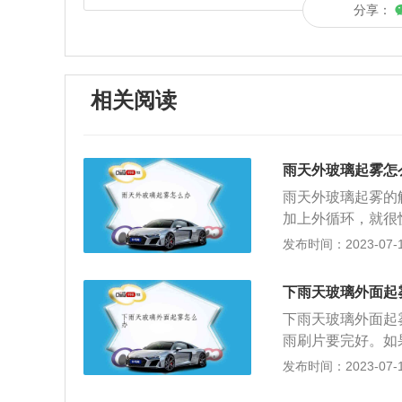
分享：
相关阅读
雨天外玻璃起雾怎
雨天外玻璃起雾的
加上外循环，就很
么明显，可以打开
发布时间：2023-07-17
边的车窗打开一点
度，雾气就会散去
下雨天玻璃外面起
水分子烘干，除雾
下雨天玻璃外面起
天气以及温度来选
雨刷片要完好。如
制冷系统来除雾，
刷不干净，很容易
发布时间：2023-07-17
雾气了；4、开启
前挡风玻璃上的雾
雾。开启后挡风玻