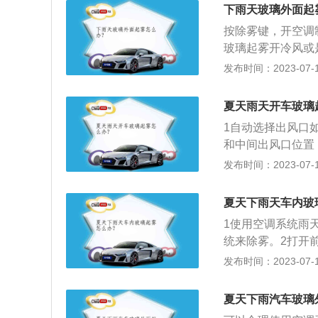
湿度过大，效果就
这样子可以帮助后
下雨天玻璃外面起
气不大的时候，可
这种方式比较慢，
按除雾键，开空调
温度慢慢接近车外
其实可以先进行预
玻璃起雾开冷风或
气就会把挡风玻璃
净，然后喷上除雾
冷风，可以把干燥
发布时间：2023-07-17
情况，可以在网上
还有洗洁精，肥皂
雾的目的。暖风除
上除雾剂，等到防
维，它能保证在几
除雾，刚开始会加
精，肥皂水、甘油
夏天雨天开车玻璃
因：车内外有一定
保证在几天内车玻
1自动选择出风口
和蒸汽压低于周围
和中间出风口位置
渗析出来形成雾气
择两个方向同时出
发布时间：2023-07-17
低空气湿度的方法
侧玻璃起雾，可以
调，人呼出的气体
冷风，利用空调除
夏天下雨天车内玻
利用空调效果不明
1使用空调系统雨
当然也可以和空调
统来除雾。2打开
法去除结雾。冬季
至最低，不一会玻
发布时间：2023-07-17
玻璃内外表面的温
和侧面的玻璃温度
夏天下雨汽车玻璃
是手动空调，空调