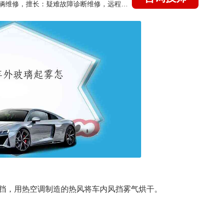
国家认证的汽车维修技师，15年德美日等各系车辆维修，擅长：疑难故障诊断维修，远程维修技术指导
挡，用热空调制造的热风将车内风挡雾气烘干。