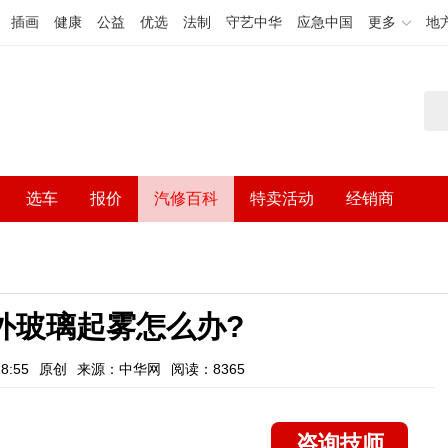
插画
健康
公益
优选
法制
守艺中华
应急中国
更多
地
选车
报价
汽修百科
特卖活动
经销商
外玻璃起雾怎么办?
8:55
原创
来源：中华网
阅读：8365
咨询技师