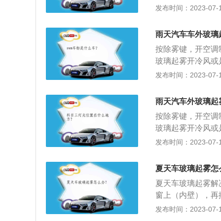
温度升得慢，因此
冷风，可以把干燥
发布时间：2023-07-17
雾的目的。暖风除
除雾，刚开始会加
雨天汽车车外玻璃
因：车内外有一定
按除雾键，开空调
和蒸汽压低于周围
玻璃起雾开冷风或
渗析出来形成雾气
冷风，可以把干燥
发布时间：2023-07-17
低空气湿度的方法
雾的目的。暖风除
调，人呼出的气体
除雾，刚开始会加
冷风，利用空调除
雨天汽车外玻璃起
因：车内外有一定
利用空调效果不明
按除雾键，开空调
和蒸汽压低于周围
当然也可以和空调
玻璃起雾开冷风或
渗析出来形成雾气
法去除结雾。冬季
冷风，可以把干燥
发布时间：2023-07-17
低空气湿度的方法
玻璃内外表面的温
雾的目的。暖风除
调，人呼出的气体
和侧面的玻璃温度
除雾，刚开始会加
冷风，利用空调除
夏天车玻璃起雾怎
是手动空调，空调
因：车内外有一定
利用空调效果不明
时间除霜风挡玻璃
夏天车玻璃起雾解
和蒸汽压低于周围
当然也可以和空调
璃窗上，再擦拭干
窗上（内壁），再
渗析出来形成雾气
法去除结雾。冬季
玻璃上形成一薄层
法，利用空调制冷
发布时间：2023-07-17
低空气湿度的方法
玻璃内外表面的温
的雾层，特别适用
利用降低温度差的