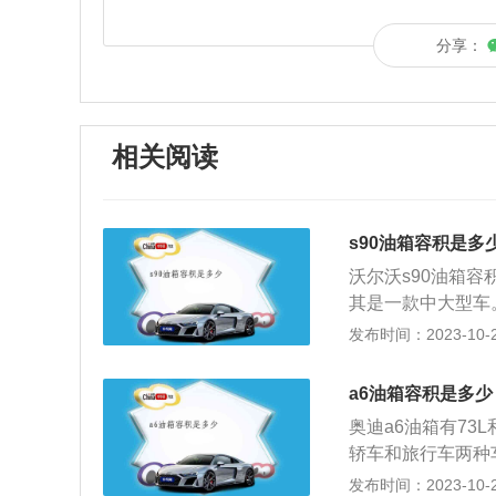
分享：
相关阅读
s90油箱容积是多
沃尔沃s90油箱容
其是一款中大型车。
沃尔沃s90的汽车
发布时间：2023-10-28
1mm，长宽高分别是
压发动机，这款发动
a6油箱容积是多少
速为1800到48
奥迪a6油箱有73
而且使用的是铝合
轿车和旅行车两种
油时可以行驶800
技术，又进一步丰
发布时间：2023-10-26
高的无铅汽油，汽