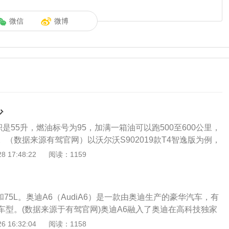
微信
微博
少
积是55升，燃油标号为95，加满一箱油可以跑500至600公里，
（数据来源有驾官网）以沃尔沃S902019款T4智逸版为例，
油箱容积为55升。是沃尔沃旗下的一辆中大型汽车。轴距为306
 17:48:22
阅读：1159
5083mm，1879mm，1450mm。使用的是一辆2.0升涡轮增
机的最大功率是140kw，最大扭矩为300牛米，最大扭矩转
00转每分钟。这款发动机配备了48v轻混动系统和缸内直喷技术，
L和75L。奥迪A6（AudiA6）是一款由奥迪生产的豪华汽车，有
金缸盖缸体。油箱容积设计为55升的原因是为了满足油箱加满
车型。(数据来源于有驾官网)奥迪A6融入了奥迪在高科技独家
公里以上路程，该车的百公里平均油耗为6.6升，使用95号或更
富了豪华的配置，并赋予其超强的运动特性。其特点是豪华、
 16:32:04
阅读：1158
车的油箱容积决定了汽车的行驶里程，油箱越大跑得越远。