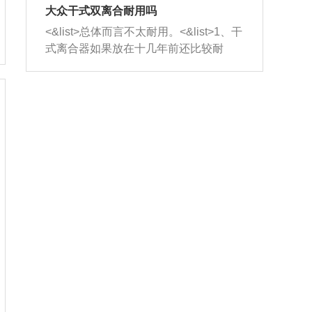
室，最后形成废气排出，就可以让三元
无法制作，需要将车辆送到修理厂或4s
造成烧机油。<&list>3、机油粘度。使用
大众干式双离合耐用吗
催化器得到清洗，排气管堵塞的情况就
店；<&list>2.车辆半轴套管防尘罩破
机油粘度过小的话，同样会有烧机油现
<&list>总体而言不太耐用。<&list>1、干
能够得到解决。
裂，破裂后会出现漏油现象，使半轴磨
象，机油粘度过小具有很好的流动性，
式离合器如果放在十几年前还比较耐
损严重，磨损的半轴容易损坏，产生异
容易窜入到气缸内，参与燃烧。<&list>
用，但是由于现在的汽车发动机动力输
响；<&list>3.稳定器的转向胶套和球头
4、机油量。机油量过多，机油压力过
出越来越高，使得干式离合器散热不足
老化，一般是使用时间过长造成的。解
大，会将部分机油压入气缸内，也会出
的缺陷也逐渐暴露出来。<&list>2、由于
决方法是更换新的质量好的转向橡胶套
现烧机油。<&list>5、机油滤清器堵塞：
干式双离合的工作环境暴露在空气中，
和球头。
会导致进气不畅，使进气压力下降，形
而离合器的散热也是通离合器罩上面的
成负压，使机油在负压的情况下吸入燃
几个小孔来进行散热。但是在行驶过程
烧室引起烧机油。<&list>6、正时齿轮或
中变速箱需要换挡，就不得不使得离合
链条磨损：正时齿轮或链条的磨损会引
器频繁工作。<&list>3、长时间的低速行
起气阀和曲轴的正时不同步。由于轮齿
驶以及过于频繁的启停，导致离合器的
或链条磨损产生的过量侧隙，使得发动
温度不断升高，而低速行驶时空气流动
机的调节无法实现：前一圈的正时和下
效率不高，无法将离合器中的热量有效
一圈可能就不一样。当气阀和活塞的运
的带走，导致离合器内部的温度不断升
动不同步时，会造成过大的机油消耗。
高，加速离合器的磨损。
解决方法：更换正时齿轮或链条。<&list
>7、内垫圈、进风口破裂：新的发动机
设计中，经常采用各种由金属和其他材