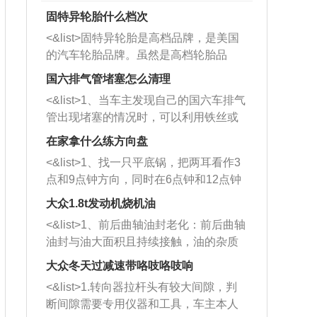
固特异轮胎什么档次
<&list>固特异轮胎是高档品牌，是美国
的汽车轮胎品牌。虽然是高档轮胎品
牌，但是中高低端的轮胎都有生产，这
国六排气管堵塞怎么清理
也是为了更好的开拓市场。
<&list>1、当车主发现自己的国六车排气
管出现堵塞的情况时，可以利用铁丝或
者是细棍，直接将杂物给取出来，如果
在家拿什么练方向盘
堵塞情况比较严重，也可以采取应急措
<&list>1、找一只平底锅，把两耳看作3
施。 <&list>2、直接利用木棍将所有的
点和9点钟方向，同时在6点钟和12点钟
杂物推到排气管里面的位置处，然后将
方向做一个标记。 <&list>2、双手握住
三元催化器拆解开，就可以将堵塞的东
大众1.8t发动机烧机油
平底锅两耳，然后往左打半圈、一圈、
西取出来。但如果是因为积碳过多引起
<&list>1、前后曲轴油封老化：前后曲轴
一圈半的练习，往右同样也要打相同的
的堵塞，就需要将三元催化器泡在草酸
油封与油大面积且持续接触，油的杂质
圈数。 <&list>3、最后强调要反复练
中进行清洗。 <&list>3、也可以利用清
和发动机内持续温度变化使其密封效果
习，这样就可以形成肌肉记忆，在真实
大众冬天过减速带咯吱咯吱响
洗剂对堵塞的情况得到解决，将清洗剂
逐渐减弱，导致渗油或漏油。<&list>2、
驾驶车辆时，不需要记忆也能打好方
放在燃油箱中，与燃油混合后，车辆启
<&list>1.转向器拉杆头有较大间隙，判
活塞间隙过大：积碳会使活塞环与缸体
向。
动时，就可以和汽油一起进入到燃烧
断间隙需要专用仪器和工具，车主本人
的间隙扩大，导致机油流入燃烧室中，