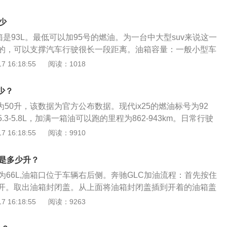
的Multitronic无级/手动一体式变速箱，在豪华轿车历史上，
的无级变速。它采用金属链传动方式，彻底取代了传统的齿轮
多少
动力输出全无顿挫感，比普通自动变速更顺畅平滑，更拥有手
油箱是93L。最低可以加95号的燃油。为一台中大型suv来说这一
敏，同时还更节省燃油，操控更舒适。新增设的S档，提高加
的，可以支撑汽车行驶很长一段距离。油箱容量：一般小型车
乐趣。在外形设计方面，与上一代奥迪a6相比，全新奥迪A6L
升，中型车油箱容量55至75升左右。加满一油箱后一般都可以行
 16:18:55
阅读：1018
是，前脸上原本被前保险杠分开的散热和进气格栅变成了一个
，根据汽车的排量大小油耗大的油箱就大油耗小的油箱就小。汽
这种奥迪家族最新成员的标志性前脸设计将复古、经典与现
般可行驶400至600公里。车身轻、排量小的车，油量小。满箱
为一体。尾部上方由圆润的流线型改为略微翘起的棱角，具有
少？
重、排量大的车，油箱容积自然要大一些；但是满箱油的最大
使车辆在高速行使时获得足够的抓地力，从而增强了高速行使
积为50升，该数据为官方公布数据。现代ix25的燃油标号为92
至600公里。当然，一些越野车除外。
性和安全性，同时也使尾部造型更显硬朗和运动化。以奥迪A6
3-5.8L，加满一箱油可以跑的里程为862-943km。日常行驶
quattro旗舰致雅型为例：奥迪A6L2023款55TFSIquattro旗舰致
注意油箱的剩余油量。一般都是通过车内的燃油表进行读数的
 16:18:55
阅读：9910
T340马力V6发动机，与之匹配的是7挡湿式双离合变速箱，最大
他问题，油量的数值会真实的反应到油表上。仪表的燃油表一
率250kw,动力十足。车身的长*宽*高分别为5038*1886*146
般燃油表还剩2格的时候就要加油，以免开到半路没油的情况发
积是多少升？
4mm,空间充足，驾驶体验感舒适。(数据来源于有驾官网)
中，油的量可能会超出标定的容积，这是由于汽车厂家所标定
为66L,油箱口位于车辆右后侧。奔驰GLC加油流程：首先按住
箱底到安全界度的容积，而从安全界度到油箱口还有一定的空
开。取出油箱封闭盖。从上面将油箱封闭盖插到开着的油箱盖
了保证油箱内的油品在温度变高的情况下膨胀，而不至于溢出
燃油加注口直到限位位置。若加油器被首次切断，则是提醒车
 16:18:55
阅读：9263
如果在加油过程中把油加到油箱口，就会产生实际加油量比标
停止加油，预防膨胀溢出。加油枪不要立即拔出，拉到加油口
况。
尽数漏进油箱。取下油箱封闭盖，盖上，确保旋紧。最后，请