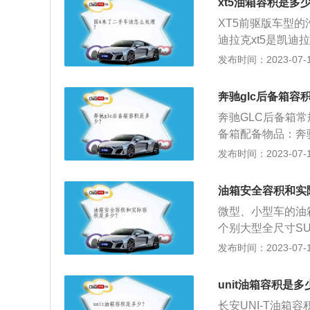
xt5油箱容积是多
关闭油箱盖。奔驰
XT5前驱版车型
油箱中。油箱盖一
迪拉克xt5是凯迪
过程中，所有人员
宽高分别是4813mm
发布时间：2023-07-17
电也是加油需要注
基本都使用的是2
加油过程中要关闭
大功率是174kw
站打电话、抽烟等
奔驰glc后备箱容
矩转速为1500到4
奔驰GLC后备箱常
英版油箱容积为60L,
备箱配备物品：奔
箱容积为67L。
布、剪刀、胶布等
发布时间：2023-07-17
厂家所标定的油箱
况可以使用。注意
有一定的空间，这
位。即使车门锁被
不至于溢出油箱的
油箱安全容积和实
程中是潜在的安全
加油量比标定油箱
微型、小型车的油箱
表盘右侧的汽油表
个别大型全尺寸S
的时候表示油量充
是厂商公布的油箱
发布时间：2023-07-17
油从安全界度到油
况下膨胀，而溢出
unit油箱容积是多
剩余油量。油表上
长安UNI-T油箱