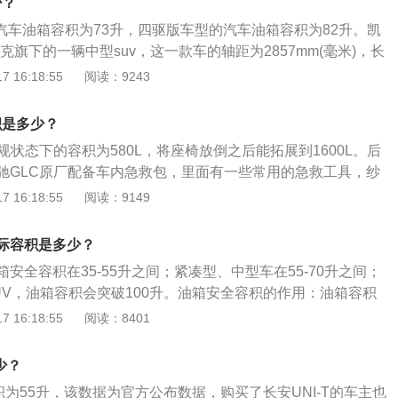
少？
GLC加油注意事项：防止安全隐患，加油枪一定要确保深入到
的汽车油箱容积为73升，四驱版车型的汽车油箱容积为82升。凯
定要关紧，不然轻则燃油蒸发，重则发生事故。请注意，加油
拉克旗下的一辆中型suv，这一款车的轴距为2857mm(毫米)，长
尽量不要留在车内；假如留在车内，也一定要关闭车门。除静
(毫米)，1903mm(毫米)，1682mm(毫米)。凯迪拉克xt5全系
 16:18:55
阅读：9243
意的环节，拿加油枪时要先除静电，可以触摸下金属等东西。
.0升涡轮增压发动机，这款发动机代号为LSY，这款发动机的最
一切电子设备，以免引起火灾甚至更严重的灾害。切忌在加油
，最大扭矩为350牛米，最大功率转速为5000转每分钟，最大扭
，容易引起爆炸事故。
积是多少？
000转每分钟。同级别车中，英菲尼迪QX502022款2.0T两驱菁
规状态下的容积为580L，将座椅放倒之后能拓展到1600L。后
揽胜极光2021款极光L200PSR-DynamicStandard精英版油
驰GLC原厂配备车内急救包，里面有一些常用的急救工具，纱
实际加油过程中，油的量可能会超出标定的容积，这是由于汽车
，另外一些车型的急救包还会常常讲究方法的说明，在紧急情
 16:18:55
阅读：9149
容积是从油箱底到安全界度的容积，而从安全界度到油箱口还
事项：每次驾驶之前，车主应检查后备箱门锁是否已锁定到
个空间是为了保证油箱内的油品在温度变高的情况下膨胀，而
锁定但未接合到位，也可能导致行李箱突然打开，这在驾驶过
安全空间。如果在加油过程中把油加到油箱口，就会产生实际
际容积是多少？
问题。
容积大的情况。车主如果想了解油箱的剩余油量，可以观察油
安全容积在35-55升之间；紧凑型、中型车在55-70升之间；
，上面标注着E、F，指针靠近E的时就表示快没油了，接近F
UV，油箱容积会突破100升。油箱安全容积的作用：油箱容积
足。
最大安全容积，一般为实际容量的百分之95。主要是为了让燃
 16:18:55
阅读：8401
箱口还有一定的空间，从而避免油箱内的油品在温度变高的情
油箱。油箱容量的查看方法：可以通过指针位置来查看油箱的
少？
标有E和F两个字母，F是满的意思，E是不足的意思，当燃油
容积为55升，该数据为官方公布数据，购买了长安UNI-T的车主也