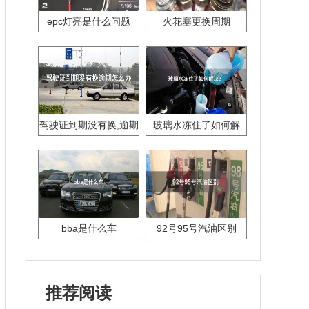
epc灯亮是什么问题
火花塞更换周期
驾驶证到期没有换,逾期
玻璃水冻住了如何解
怎么办??
决？
bba是什么车
92号95号汽油区别
推荐阅读