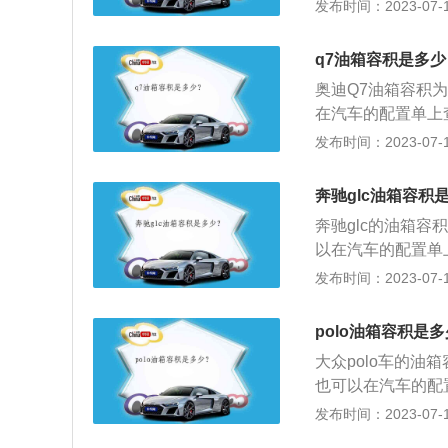
满一箱油可以跑的
发布时间：2023-07-17
了保证油箱内的油
量。一般都是通过
如果在加油过程中
值会真实的反应到
况。
q7油箱容积是多少
时候就要加油，以
奥迪Q7油箱容积
超出标定的容积，
在汽车的配置单上查
容积，而从安全界
加满一箱油可以跑的
发布时间：2023-07-17
品在温度变高的情
的剩余油量。一般
把油加到油箱口，
油量的数值会真实
奔驰glc油箱容积
剩2格的时候就要
奔驰glc的油箱容
量可能会超出标定
以在汽车的配置单上
全界度的容积，而
满一箱油可以行驶
发布时间：2023-07-17
箱内的油品在温度
油量。一般都是通
油过程中把油加到
数值会真实的反应
polo油箱容积是
的时候就要加油，
大众polo车的油
会超出标定的容积
也可以在汽车的配置
的容积，而从安全
L，加满一箱油可
发布时间：2023-07-17
油品在温度变高的
剩余油量。一般都
中把油加到油箱口