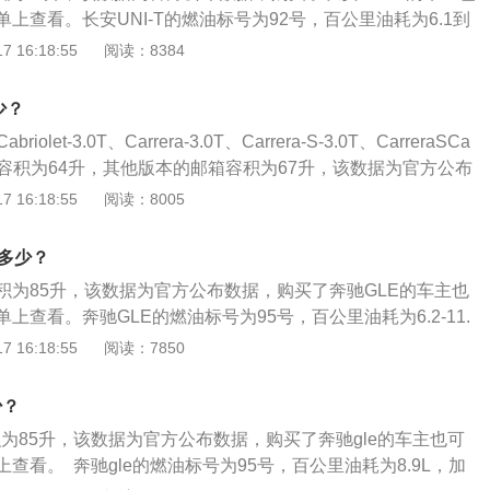
余油已经不多，需要尽快加油。
上查看。长安UNI-T的燃油标号为92号，百公里油耗为6.1到
油可以跑的里程为901到820km。日常行驶过程中，需要随时注
 16:18:55
阅读：8384
。一般都是通过车内的燃油表进行读数的观察，如果没有其他
会真实的反应到油表上。仪表的燃油表一般有5到6格，一般燃
少？
候就要加油，以免开到半路没油的情况发生。实际加油过程
briolet-3.0T、Carrera-3.0T、Carrera-S-3.0T、CarreraSCa
超出标定的容积，这是由于汽车厂家所标定的油箱容积是从油
0T的油箱容积为64升，其他版本的邮箱容积为67升，该数据为官方公布
容积，而从安全界度到油箱口还有一定的空间，这个空间是为
捷911的车主也可以在汽车的配置单上查看。保时捷911的燃油
 16:18:55
阅读：8005
品在温度变高的情况下膨胀，而不至于溢出油箱的安全空间。
arreraCabriolet-3.0T、Carrera-3.0T、Carrera-S-3.0
把油加到油箱口，就会产生实际加油量比标定油箱容积大的情
abriolet-3.0T加满一箱油可以行驶的里程为719km。保时捷911其
是多少？
8.9L，加满一箱油可以行驶的里程为753km。日常行驶过程
容积为85升，该数据为官方公布数据，购买了奔驰GLE的车主也
油箱的剩余油量。一般都是通过车内的燃油表进行读数的观
上查看。奔驰GLE的燃油标号为95号，百公里油耗为6.2-11.
问题，油量的数值会真实地反应到油表上。仪表的燃油表一般
以行驶的里程为739到1371km。日常行驶过程中，需要随时注
 16:18:55
阅读：7850
燃油表还剩2格的时候就要加油，以免开到半路没油的情况发
。一般都是通过车内的燃油表进行读数的观察，如果没有其他
中，油的量可能会超出标定的容积，这是由于汽车厂家所标定
会真实地反应到油表上。仪表的燃油表一般有5到6格，一般燃
箱底到安全界度的容积，而从安全界度到油箱口还有一定的空
少？
候就要加油，以免开到半路没油的情况发生。实际加油过程
了保证油箱内的油品在温度变高的情况下膨胀，而不至于溢出
积为85升，该数据为官方公布数据，购买了奔驰gle的车主也可
超出标定的容积，这是由于汽车厂家所标定的油箱容积是从油
如果在加油过程中把油加到油箱口，就会产生实际加油量比标
查看。 奔驰gle的燃油标号为95号，百公里油耗为8.9L，加
容积，而从安全界度到油箱口还有一定的空间，这个空间是为
况。