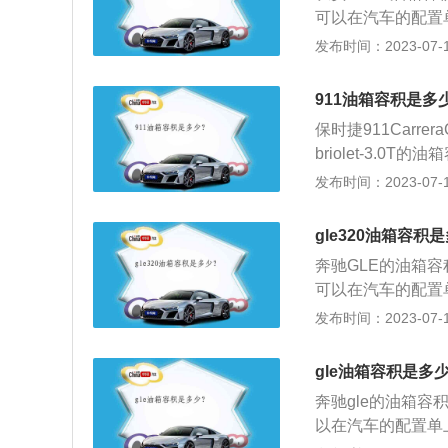
图标亮起时则说明
可以在汽车的配置单
6.7L，加满一箱
发布时间：2023-07-17
意油箱的剩余油量
问题，油量的数值
911油箱容积是多
油表还剩2格的时
保时捷911CarreraCa
中，油的量可能会
briolet-3.
箱底到安全界度的
数据，购买了保时
发布时间：2023-07-17
了保证油箱内的油
标号为95号，保时捷911C
如果在加油过程中
T、CarreraSC
况。
gle320油箱容积
他版本百公里油耗为
奔驰GLE的油箱
中，需要随时注意
可以在汽车的配置单
察，如果没有其他
5L，加满一箱油可
发布时间：2023-07-17
有5到6格，一般
意油箱的剩余油量
生。实际加油过程
问题，油量的数值
的油箱容积是从油
gle油箱容积是多
油表还剩2格的时
间，这个空间是为
奔驰gle的油箱容
中，油的量可能会
油箱的安全空间。
以在汽车的配置单上
箱底到安全界度的
定油箱容积大的情