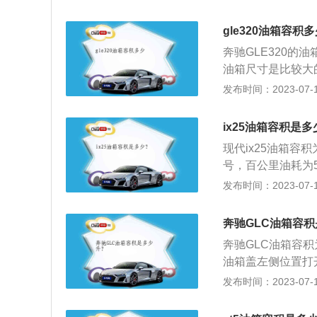
动感、成熟。奥迪A6
第一次实现了真正
gle320油箱容积
组变速方式，所以
奔驰GLE320的
动变速般的快捷灵
油箱尺寸是比较大
速能力，增加驾驶
油箱容量35至45
发布时间：2023-07-17
外观上的最大变化
驶500公里左右
完整的梯形格栅。
车油箱容积大，一
代、时尚有机地融
ix25油箱容积是多
油的最大行程：车
扰流板的功效，可
现代ix25油箱容
行程大多都在400
状态下车辆的操控
号，百公里油耗为5.
L2023款55TFSI
过程中，需要随时
发布时间：2023-07-17
雅型搭载的是3.0
观察，如果没有其
扭矩500牛米，最大功
般有5到6格，一
奔驰GLC油箱容
0mm,轴距302
生。实际加油过程
奔驰GLC油箱容积
的油箱容积是从油
油箱盖左侧位置打
间，这个空间是为
上。将加注枪插入
发布时间：2023-07-17
油箱的安全空间。
主油箱已加满。请
定油箱容积大的情
等待5秒，让燃油