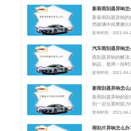
器时，会出现雨刮
新装雨刮器异响怎
雨刮片或雨刮下边
新装雨刮器异响的
声音，车龄久了雨
挡玻璃中间摩擦出
磨损，甚至脱落。
器的电机需要保养了
发布时间：2021-04-26
果雨刮电机自身发
e全合成车窗润滑
修厂进行更详细检
没有异响了；3、
汽车雨刮器异响怎
舔毛有30毫升尖
雨刮器异响的解决
烦恼。
制品，使用一段时
经刮不干净了，最
发布时间：2021-04-26
换一年或一年；2
器时，会出现雨刮
新雨刮器异响怎么
雨刮器下异物的清
新雨刮器异响的处
声音，时间久了雨
到一定位置时阻力
随之磨损，甚至脱
化、硬化，导致与
发布时间：2021-04-26
在表面受到强烈抑
抖动。
雨刮片异响怎么办