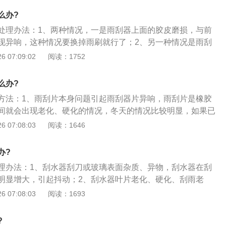
片和前风挡玻璃发生摩擦的尖锐声音，车主可以检查清理一下
么办?
的异物，保证雨刮片部位清洁；3、雨刮连杆衬套摩擦发出的
处理办法：1、两种情况，一是雨刮器上面的胶皮磨损，与前
刮连杆机构会出现老化，雨刮臂弹簧弹性下降，衬套也会随之
现异响，这种情况要换掉雨刷就行了；2、另一种情况是雨刮
请检查雨刮臂或雨刮连杆衬套；4、雨刮电机发出的异响，如
。我以前也遇到过这样的问题。后来4s店里找的虎头hotolub
 07:09:02
阅读：1752
出异响，很有可能是电机寿命终止前的表现，建议到专业的维
油涂抹一下电机轴承，浸润十几分钟，雨刮器工作正常了，也
查。
这种专用润滑油清澈透明，无色无味，耐低温，不沾染灰尘。
么办?
嘴小油瓶，使用方便。希望能够吃到你的小鸡炖蘑菇，帮你解除
方法：1、雨刮片本身问题引起雨刮器片异响，雨刮片是橡胶
间就会出现老化、硬化的情况，冬天的情况比较明显，如果已
简单有效的解决方案是直接更换新雨刮片。一般雨刮片建议更
 07:08:03
阅读：1646
、雨刮片和风挡玻璃之间夹杂异物导致的异响时，当开启雨刮
片和前风挡玻璃发生摩擦的尖锐噪音，车主可以检查雨刮器或
办?
洁情况，保证雨刮片部位清洁；3、雨刮连杆衬套摩擦发出的
理办法：1、刮水器刮刀或玻璃表面杂质、异物，刮水器在刮
刮连杆机构会出现老化，会使雨刮臂弹簧弹性下降，衬套也会
明显增大，引起抖动；2、刮水器叶片老化、硬化、刮雨老
落，请检查雨刷臂或雨刷连杆衬套。
玻璃不太合适；3、刮水器与玻璃接触面不合理，一些橡胶条
 07:08:03
阅读：1693
制，部分力很小，刮水器运动时受力不均匀，造成部分刮水器
?