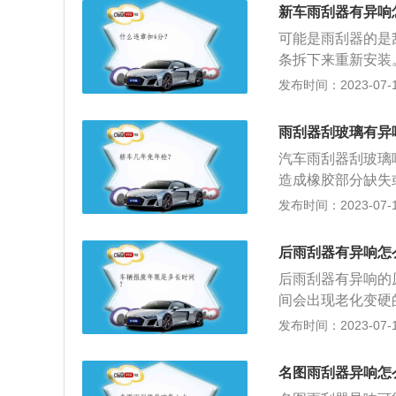
天刮除挡风玻璃上
新车雨刮器有异响
是整个雨刮片系统
可能是雨刮器的是
腐蚀、能贴合挡风
条拆下来重新安装
璃等特点，能使你
对挡风玻璃的清洁
发布时间：2023-07-17
种。
间歇性工作、不工
候，雨刮器不能及
雨刮器刮玻璃有异
的痕迹的话，那么
汽车雨刮器刮玻璃
年到一年左右就要
造成橡胶部分缺失
器老化是正常现象
发布时间：2023-07-17
程中玻璃上没有水
有水的情况下使用
后雨刮器有异响怎
3、玻璃上有杂质
后雨刮器有异响的
擦而产生异响，这
间会出现老化变硬
对：雨刮片在风挡
发布时间：2023-07-17
挡平面；3、雨刮
玻璃发生摩擦，发
名图雨刮器异响怎
片部位清洁。