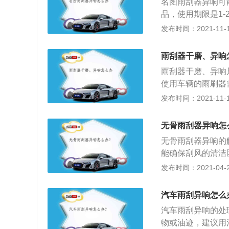
名图雨刮器异响可
品，使用期限是1
存在硬化现象。玻
发布时间：2021-11-10
渍。雨刮器平时也
加使用寿命，避免
雨刮器干磨、异响
易加速雨刮片的老
雨刮器干磨、异响
4710mm，宽度是
使用车辆的雨刷器
载搭1.8L自然吸
能够清理车辆的风
发布时间：2021-11-10
离合变速箱。汽车
雨刮器和前风挡直
速巡航、倒车影像
出现堵塞，雨刮器
无骨雨刮器异响怎
要更换，发现雨刮
无骨雨刮器异响的
就会解决。
能确保刮风的清洁
难保证在末梢不发
发布时间：2021-04-28
造成很多玻璃表面
方很干燥，而且那
汽车雨刮异响怎么
老化叶片会弯曲和
汽车雨刮异响的处
器臂的压力垂直一
物或油迹，建议用
接触，加上玻璃不