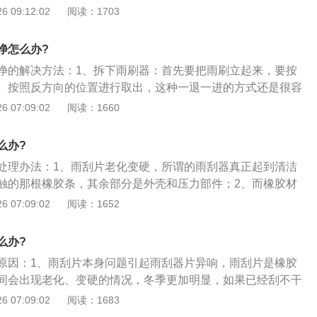
之类的东西调整刮水器臂的角度。建议去修理车间用特殊的工
 09:12:02
阅读：1703
”，从而产生不规则的振动。
水器响大部分的情况是刮水器臂角度不正确，导致刮水器叶片
，导致异常声音。如果刮水器叶片是正常的，你需要调整刮水
净怎么办?
器叶片垂直于挡风玻璃平面；3、可以自己找一对钳子，在刮
净的解决方法：1、拆下雨刷器：首先要把雨刷立起来，要按
抹布，然后用钳子捏一下，用力折断一个，尽量使刮水器叶片
。按照反方向的位置进行取出，这种一退一进的方式还是很容
面。或者干脆去车库把它调好。
备水砂纸和一盘清水：水砂纸主要用于汽车、家具、等零件的
 07:09:02
阅读：1660
时无粉尘污染；3、将水砂纸和雨刮器同时用水浸泡，大约等
砂纸轻轻打磨雨刮器的胶条，除去胶条上的灰尘颗粒。待清洁
么办?
回去了。
处理办法：1、雨刮片老化变硬，所谓的雨刮器真正起到清洁
触的那根橡胶条，其余部分是外壳和压力部件；2、而橡胶材
露在空气中，直接面对各种恶劣天气，所以老化的速度是非常
 07:09:02
阅读：1652
用到两三个月就会开始出现异响或者驱水能力降低；3、面对
法，直接更换雨刮器。建议选择无骨雨刷，价格50元左右一对
么办?
有必要选择所谓的名牌；4、实测过博世、贵万江、法雷奥，
原因：1、雨刮片本身问题引起雨刮器片异响，雨刮片是橡胶
命并没有比一般的产品优秀在哪，雨刮器本身是易损件选择性
间会出现老化、变硬的情况，冬季更加明显，如果已经刮不干
的解决办法就是直接更换新的雨刮片。一般雨刮片建议一到两
 07:09:02
阅读：1683
2、雨刮片和风挡玻璃之间夹杂异物导致的异响，当开启雨刮