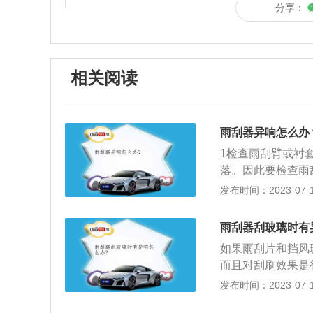
分享：
相关阅读
雨刮器异响怎么办
1检查雨刮臂或衬
落。因此要检查雨
器片异响。使用一
发布时间：2023-07-17
3保证雨刮片部位
查清理一下雨刮片
雨刮器刮玻璃时有
好，清理缝隙，让
如果雨刮片和挡风
而且对刮刷效果是
方之后，最好检查
发布时间：2023-07-17
是关于雨刮器的介