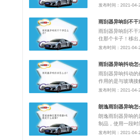
然有噪音，用扳手
发布时间：2021-04-26
璃表面产生“跳跃
具来调整；2、刮
在挡风玻璃上跳动
雨刮器异响刮不干
器臂的角度，刮水
雨刮器异响刮不干
水器臂上垫上一块
住那个卡子！移出
垂直于挡风玻璃平
易操作的；2、准
发布时间：2021-04-26
打磨和抛光，操作
待5分钟后，用水
雨刮器异响抖动怎
干净后，就可以装
雨刮器异响抖动的
作用的是与玻璃接
质的雨刮片直接暴
发布时间：2021-04-26
快的，一般情况下
这种情况没有好办
朗逸雨刮器异响怎
效果就算可以，没
朗逸雨刮器异响的
实际效果和使用寿
制品，使用一段时
价比高的吧。
净了，最简单有效
发布时间：2021-04-26
年更换一次即可；