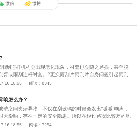
微信
微博
？
套雨刮连杆机构会出现老化现象，衬套也会随之磨损，甚至脱
刮臂或雨刮连杆衬套。2更换雨刮片雨刮片自身问题引起雨刮
段时间会出现老化、变硬的情况。最好直接更换新的雨刮片。
 16:18:55
阅读：8343
清洁雨刮片和风挡玻璃之间夹杂异物导致的异响。车主可以检
或雨刮下边的异物。4平时保养平时注意细节。将雨刮器保养
异响怎么办？
雨刮器不卡壳，增长寿命，也避免造成玻璃的损伤。
玻璃之间夹杂异物，不仅在刮玻璃的时候会发出“呱呱”响声，
很大影响，存在一定的安全隐患。所以在经过路况比较差的地
一下雨刮，是否存在着异物，如果有就得尽快清理干净，以下
 16:18:55
阅读：7254
绍：1、简介：雨刮片是汽车常用的车身附件，主要用来在雨