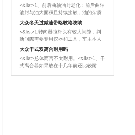
平底锅两耳，然后往左打半圈、一圈、
西取出来。但如果是因为积碳过多引起
<&list>1、前后曲轴油封老化：前后曲轴
一圈半的练习，往右同样也要打相同的
的堵塞，就需要将三元催化器泡在草酸
油封与油大面积且持续接触，油的杂质
圈数。 <&list>3、最后强调要反复练
中进行清洗。 <&list>3、也可以利用清
和发动机内持续温度变化使其密封效果
习，这样就可以形成肌肉记忆，在真实
大众冬天过减速带咯吱咯吱响
洗剂对堵塞的情况得到解决，将清洗剂
逐渐减弱，导致渗油或漏油。<&list>2、
驾驶车辆时，不需要记忆也能打好方
放在燃油箱中，与燃油混合后，车辆启
<&list>1.转向器拉杆头有较大间隙，判
活塞间隙过大：积碳会使活塞环与缸体
向。
动时，就可以和汽油一起进入到燃烧
断间隙需要专用仪器和工具，车主本人
的间隙扩大，导致机油流入燃烧室中，
室，最后形成废气排出，就可以让三元
无法制作，需要将车辆送到修理厂或4s
造成烧机油。<&list>3、机油粘度。使用
大众干式双离合耐用吗
催化器得到清洗，排气管堵塞的情况就
店；<&list>2.车辆半轴套管防尘罩破
机油粘度过小的话，同样会有烧机油现
<&list>总体而言不太耐用。<&list>1、干
能够得到解决。
裂，破裂后会出现漏油现象，使半轴磨
象，机油粘度过小具有很好的流动性，
式离合器如果放在十几年前还比较耐
损严重，磨损的半轴容易损坏，产生异
容易窜入到气缸内，参与燃烧。<&list>
用，但是由于现在的汽车发动机动力输
响；<&list>3.稳定器的转向胶套和球头
4、机油量。机油量过多，机油压力过
出越来越高，使得干式离合器散热不足
老化，一般是使用时间过长造成的。解
大，会将部分机油压入气缸内，也会出
的缺陷也逐渐暴露出来。<&list>2、由于
决方法是更换新的质量好的转向橡胶套
现烧机油。<&list>5、机油滤清器堵塞：
干式双离合的工作环境暴露在空气中，
和球头。
会导致进气不畅，使进气压力下降，形
而离合器的散热也是通离合器罩上面的
成负压，使机油在负压的情况下吸入燃
几个小孔来进行散热。但是在行驶过程
烧室引起烧机油。<&list>6、正时齿轮或
中变速箱需要换挡，就不得不使得离合
链条磨损：正时齿轮或链条的磨损会引
器频繁工作。<&list>3、长时间的低速行
起气阀和曲轴的正时不同步。由于轮齿
驶以及过于频繁的启停，导致离合器的