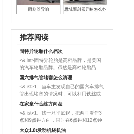
雨刮器异响
思域雨刮器异响怎么办
推荐阅读
固特异轮胎什么档次
<&list>固特异轮胎是高档品牌，是美国
的汽车轮胎品牌。虽然是高档轮胎品
牌，但是中高低端的轮胎都有生产，这
国六排气管堵塞怎么清理
也是为了更好的开拓市场。
<&list>1、当车主发现自己的国六车排气
管出现堵塞的情况时，可以利用铁丝或
者是细棍，直接将杂物给取出来，如果
在家拿什么练方向盘
堵塞情况比较严重，也可以采取应急措
<&list>1、找一只平底锅，把两耳看作3
施。 <&list>2、直接利用木棍将所有的
点和9点钟方向，同时在6点钟和12点钟
杂物推到排气管里面的位置处，然后将
方向做一个标记。 <&list>2、双手握住
三元催化器拆解开，就可以将堵塞的东
大众1.8t发动机烧机油