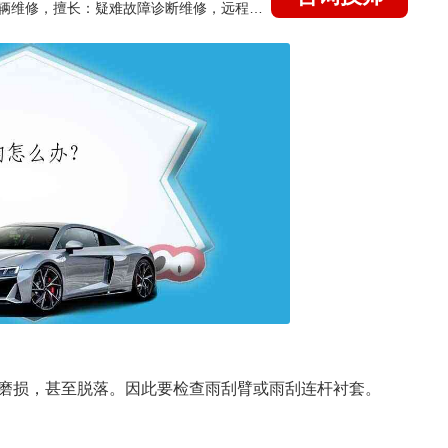
国家认证的汽车维修技师，15年德美日等各系车辆维修，擅长：疑难故障诊断维修，远程维修技术指导
磨损，甚至脱落。因此要检查雨刮臂或雨刮连杆衬套。