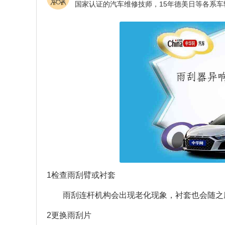
1检查雨刮臂或衬套
雨刮连杆机构会出现老化现象，衬套也会随之
2更换雨刮片