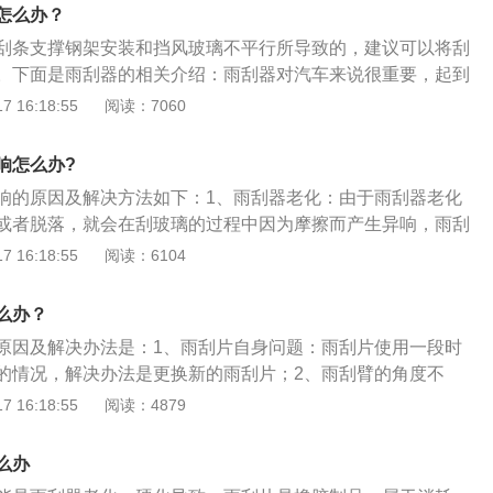
雨水，也用于洗涤挡风玻璃。雨刮片的动力源来自电动机，它
怎么办？
的核心。2、性能：雨刮片必须具备耐热、耐寒、耐酸碱、抗
刮条支撑钢架安装和挡风玻璃不平行所导致的，建议可以将刮
玻璃、减轻马达负担、低噪音、泼水性强、质软不刮伤挡风玻
。下面是雨刮器的相关介绍：雨刮器对汽车来说很重要，起到
视野清晰。3、分类：雨刮片分为有骨雨刮片和无骨雨刮片两
作用，雨刮器也比较容易出现故障，一般故障的现象有雨刮器
 16:18:55
阅读：7060
作、不复位、持续操作不停歇等等。如果发现在下大雨的时
时刮除雨水，甚至在雨停了之后，还会在玻璃上面留下不均匀
响怎么办?
就是雨刮器的刮片老化，要对其进行更换，雨刮器的刮片每半
响的原因及解决方法如下：1、雨刮器老化：由于雨刮器老化
更换一次。
或者脱落，就会在刮玻璃的过程中因为摩擦而产生异响，雨刮
，只要及时将其更换即可。2、玻璃上没有水：雨刮器使用过
 16:18:55
阅读：6104
，使其得不到润滑，即会出现异响，一般来说，不要在玻璃没
雨刮器，否则会加快雨刮器的磨损，减少雨刮器的使用寿命。
么办？
：如果玻璃上有沙石等坚硬的杂质，也会在雨刮器工作时因摩
原因及解决办法是：1、雨刮片自身问题：雨刮片使用一段时
种情况要提前将玻璃上较大的杂质清理干净。
的情况，解决办法是更换新的雨刮片；2、雨刮臂的角度不
上跳动造成异响，需要调整雨刮臂的角度，雨刮片要垂直于风
 16:18:55
阅读：4879
片和风挡玻璃之间有异物：当打开雨刮器时，雨刮片和前风挡
出尖锐声音，车主可以检查清理雨刮片下边的异物，保证雨刮
么办