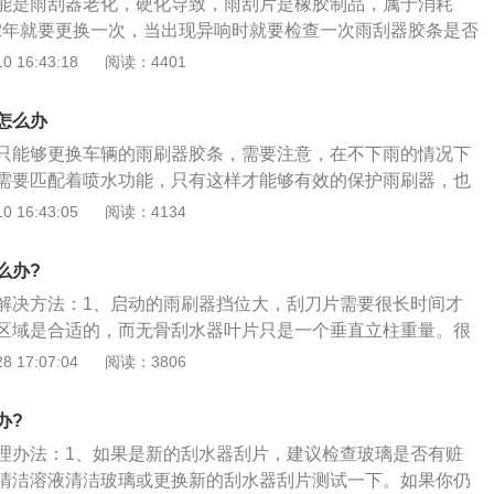
能是雨刮器老化，硬化导致，雨刮片是橡胶制品，属于消耗
-2年就要更换一次，当出现异响时就要检查一次雨刮器胶条是否
璃上有油渍也会造成雨刮器异响，这时候就要用清洁剂祛除油
 16:43:18
阅读：4401
要注意维护，清洗时要清理雨刮器缝隙，让雨刮器不卡壳，增
对玻璃造成损伤。避免长时间的暴晒，雨刮器温度过高时，容
怎么办
化。名图是北京现代品牌旗下一款中型轿车，它的车身长度是
只能够更换车辆的雨刷器胶条，需要注意，在不下雨的情况下
1820mm，高度是1470mm，轴距是2770mm。动力方面，名图
需要匹配着喷水功能，只有这样才能够有效的保护雨刷器，也
气发动机和1.6T涡轮增压发动机，分别匹配手自一体变速箱和双
挡玻璃。机动车辆的雨刮器干磨是指在没有玻璃水的情况下，
 16:43:05
阅读：4134
内部配置有发动机电子防盗、遥控钥匙、无钥匙启动系统、定
接接触，出现这种情况可能是喷水管线出现堵塞或者是喷水头
等
产生的异响，有很多可能是雨刮器变硬变老或者是已经老化需
么办?
器出现异响的情况，可以去更换一下雨刮胶条，更换之后问题
解决方法：1、启动的雨刷器挡位大，刮刀片需要很长时间才
区域是合适的，而无骨刮水器叶片只是一个垂直立柱重量。很
生震颤，而这种震颤是异常声音的重要因素；2、废气污染，
 17:07:04
阅读：3806
不容易看到大小不规则的油膜，有油膜的地方很光滑，没有地
些沾有灰尘的油膜会变得涩，影响玻璃上刀片的光滑度；3、
办?
硬化，这也是声音中的一个重要因素。叶片老化后（因为刮水
理办法：1、如果是新的刮水器刮片，建议检查玻璃是否有赃
侧，导致刮水器叶片变形）和玻璃的出现与刮水器叶片的变形
清洁溶液清洁玻璃或更换新的刮水器刮片测试一下。如果你仍
易去除不规则的油膜等干扰因素。RS直接导致叶片很容易在玻