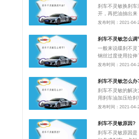
故。行车中如发现
刹车不灵敏换刹车
车“晾”刹，保证
开，再把油抽出来
在制动毂上，防止
它拧开，油滴出来
发布时间：2021-04-26
免发生严重后果。
面，抽个三分钟之
车，踩个五六下然
刹车不灵敏怎么调
放掉，四个轮子全
一般来说碟刹不灵
钢丝过度使用拉伸
车的话，就要先用
发布时间：2021-04-26
一点就可以了！感
刹车线固定螺丝紧
刹车不灵敏怎么办
更简单了，只用把
刹车不灵敏的解决
了，反之逆时针拧
用刹车油加压给刹
住车，不是刹车松
是，摩擦生热，这
发布时间：2021-04-26
找维修人员调，这
过刹车片和刹车分
转动轮子边调；4
麻烦了，在这种高
柄和刹车线的连接
刹车不灵敏原因?
水汽很少，但存在
磨损的话，就麻烦
刹车不灵敏原因是
实就是，要压缩汽