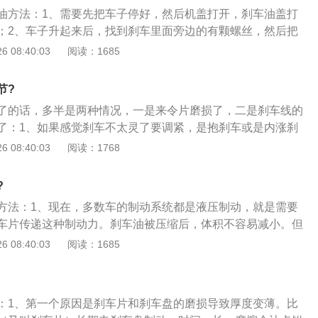
制动踏板变“软”时，应及时排气；下长坡途中应注意停
油方法：1、需要先把车子停好，然后机盖打开，刹车油盖打
制动性能良好；3、当发现汽车制动系统过热时，严禁冷水直接浇
；2、车子升起来后，找到刹车里面旁边的有颗螺丝，然后把
制动毂发生爆裂，如果发生制动毂爆裂，汽车应立即停驶，以
之后拿抽油机抽出，抽的同时把新的刹车油倒在机盖的油壶里
 08:40:03
阅读：1685
后拧紧拔掉抽下一个；3、全部抽完之后，找个人上去踩刹
后直接踩住，底下那颗螺丝松动一下，油会飙出来，然后刹车
节?
部重复循环三次就行了。
了的话，多半是两种情况，一是来令片磨损了，二是刹车线的
了：1、如果感觉刹车不太灵了要调紧，是抱刹车或是内涨刹
扳手把固定刹车线的螺丝松掉，用老虎钳子夹住刹车线往后拉
 08:40:03
阅读：1768
觉差不多了就转动轮子看看有没有阻力，没有的话再进一步把
到头，然后亲自试骑就可以了；2、如果刹车都是前后鼓刹就
?
穿在刹车线顶部的螺丝用工具顺时针拧紧就可以把刹车调紧
方法：1、现在，多数车的制动系统都是液压制动，就是需要
松就是放松刹车；3、如果不管是什么类型的刹车，只是刹不
车片传递这种制动力。刹车油被压缩后，体积不容易减小。但
了不灵的话这时候调紧刹车就没用了甚至有阻力，这时候最好
个刹车片在大力加刹车盘的时候，会产出高温，而高温又会通
 08:40:03
阅读：1685
时候要调刹车盒或者是刹车鼓上的微调螺丝！但只能微调，边
泵传导给刹车油；2、这个时候如果刹车油中含有水分就比较
、如果是刹车线的钢丝过度使用拉伸了，这就很简单，刹车手
温下，水分会蒸发汽化，变成了可以被压缩的气体，哪怕这种
处，那个线管调节螺丝，用手紧一紧，就可以了；5、来令片
于刹车泵中，都会让咱们感觉刹车踏板变软，变软的那段，其
了，要花钱更换来令片，不过价格不贵，几十元而已。
：1、第一个原因是刹车片和刹车盘的磨损导致厚度变薄。比
化的水；3、刹车油一般是在两年或者四万公里更换一次，每