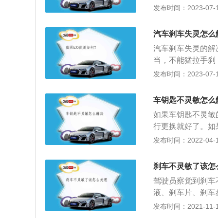
避险车道来进行减
发布时间：2023-07-17
失灵的方法：1.
各项功能进行检查
汽车刹车失灵怎么
汽车刹车失灵的解
当，不能猛拉手刹
挡位，松油门，利
发布时间：2023-07-17
用，就要大声鸣笛
应急车道。先保证
车钥匙不灵敏怎么
手刹，注意不要一
如果车钥匙不灵敏
可全拉起手刹，电
行更换就好了。如
是很难，一般就是
发布时间：2022-04-15
好的场地，然后拆
拿出里面的遥控电
刹车不灵敏了该怎
来把预热好的电烙
驾驶员察觉到刹车
板装回到遥控的控
液、刹车片、刹车
了。
障进行处理。故障
发布时间：2021-11-10
最大和最小限度刻