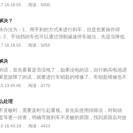
速。3.熄灭发动机，然后调节好方向盘，直线行驶。防止刹车
 16:18:55
阅读：6000
平时出门前养成汽车检修和定期保养的好习惯。2.提前对汽车的
，确保各项功能没有问题再开车上路。
解决？
决办法为：1、用手刹的方式来进行刹车，但是也要操作得
；2、手动挡的车也可以通过强制减速停车做法，先适当降低
用发动机气缸压缩的作用使车子停下来。如果前面两种不起作
 16:18:55
阅读：5055
，同时让前面车或人及时避险，特别是在高速路上，一定要走
人安全第一和不发生二次事故为首，如果是手刹车可缓慢拉起
解决
下子全拉起，以免车速过快汽车发生侧翻，等车速变慢40以下
的话，首先看看是否没电了，如果没电的话，自行购买电池进
子手刹同理，等降到一定速度再启用。
果是故障了的话，就要进行车钥匙的维修了。车钥匙维修也不
接触不良了，自己也可以完成的。首先要找一处通电和视线良
 13:45:05
阅读：4770
开汽车的遥控钥匙，取出遥控盒，接着用螺丝刀打开遥控盒，
路板。一般就是电路板上面的电子元件贴片接触不良了，接下
么处理
铁拿出来对接触不良的贴片进行加固焊接。焊接完了就把电路
不灵敏时，需要及时引起重视。首先应使用排除法，对制动
制盒里，然后开始试车，车门能够正常解锁的话就是维修成功
盘等逐一排查，明确导致刹车不灵敏的原因，找到原因后对故
排查：1.检查制动液是否需正常。储液罐里的制动液液位应在
 16:43:18
阅读：4423
度线之间，如果液位低于最小刻度线，首先检查储液罐周围是