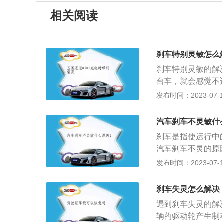
相关阅读
刹车特别灵敏怎么
刹车特别灵敏的解
台车，就会感觉不
2、掌握要领，在
发布时间：2023-07-17
试踩刹车，掌握要
轻，不要猛踩刹车
汽车刹车不灵敏什
一下刹车踏板，然
刹车是指使运行中
度高，造成的急刹
汽车刹车不灵的原
避震。如果有的话
油过脏；刹车总泵
发布时间：2023-07-17
刹车调松一点；6
化；制动主缸缺少
距离，轻踩刹车，
示灯，提醒其他车
车相同的速度；7
刹车失灵怎么解决
踩刹车。应该缓慢
遇到刹车失灵的解
身趋于停止时，慢
辆的驱动轮产生制