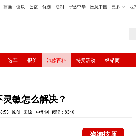
插画
健康
公益
优选
法制
守艺中华
应急中国
更多
地
选车
报价
汽修百科
特卖活动
经销商
不灵敏怎么解决？
8:55
原创
来源：中华网
阅读：8340
咨询技师