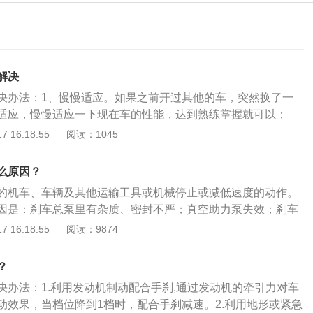
解决
决办法：1、慢慢适应。如果之前开过其他的车，突然换了一
适应，慢慢适应一下现在车的性能，达到熟练掌握就可以；
车辆比较少的道路上，驾驶汽车先熟悉一下刹车的性能，经常
 16:18:55
阅读：1045
领；3、轻踩刹车。刹车灵敏度高，踩刹车的时候，用力要
。熟悉以后，就可以应用自如；4、点刹车。点刹车，就是点
么原因？
后迅速抬起，再点再抬，反复操作。这样会避免因为刹车灵敏
的机车、车辆及其他运输工具或机械停止或减低速度的动作。
车情况；5、可能是前刹刹得太用力了，而且估计车没有前轮
因是：刹车总泵里有杂质、密封不严；真空助力泵失效；刹车
那个下冲力就会被避震缓冲掉一部分。解决方法就是把前轮的
或分泵漏油；储气罐或管路接口漏气；严重超载；刹车毂碳
 16:18:55
阅读：9874
、保持安全距离。如果是跟车时刹车，要保证与前车保持安全
制动液；制动总泵活塞磨损。刹车失灵的做法是：1、打开警
保持制动力，然后根据前车速度增减制动力，尽可能保持与前
辆；2、更换挡位至较低挡；3、靠边停车，慢慢拉起手刹。
、提前减速。如果感觉刹车太灵敏，要根据路况提前减速，轻
？
持续地轻踩刹车，在保持足够制动距离的同时均匀减速。当车
决办法：1.利用发动机制动配合手刹,通过发动机的牵引力对车
慢地抬起刹车，直到车停下来。
动效果，当档位降到1档时，配合手刹减速。2.利用地形或紧急