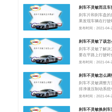
否有渗漏，接着检
刹车不灵敏而且车
是否变薄。刹车片
刹车片和刹车盘的
从而使车辆达到减
果发现车辆在行驶
间一长一定会面临
准。如果轮胎充气
发布时间：2021-04-26
况，当凸起标志小
查轮胎磨损程度，
了在刹车过程中和
示：必要时更换新
物造成磨损。这种
刹车不灵敏了该怎
应及时检查轴承和
分磨损情况超过安
刹车不灵敏了解决
耗增加。
安全知识，在车辆
要在平路上行驶时
行。
要及时靠边停车或
发布时间：2021-04-26
时停靠应急车道并
急下坡路段前，最
刹车不灵敏怎么调
灵，先试着拉手刹
刹车不灵敏调整方
拉得过快，那样容
排净液压制动系统
3、适当降低挡位
2、车在运行中，
发布时间：2021-04-26
制减挡（俗称抢挡
擦，造成温度升高
用，慢慢将车子停
二半制动状态会使
刹车不灵敏换刹车