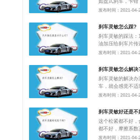
如盘式刹车，卡钳
次大概是2升～4
和刹车盘表面变得
发布时间：2021-04-26
刹车比较频繁，可
轮胎的磨损。轮胎
的很薄，达到轮胎
刹车灵敏怎么踩?
差，导致刹车的制
刹车灵敏的踩法：
题。现在，多数车
油加压给刹车片传
递这种制动力。刹
擦生热，这个刹车
发布时间：2021-04-26
片在大力加刹车盘
片和刹车分泵传导
给刹车油。
了，在这种高温下
刹车灵敏怎么解决
很少，但存在于刹
刹车灵敏的解决办
是，要压缩汽化的
车，就会感觉不适
概是2升～4升。
掌握要领。在车辆
发布时间：2021-04-26
比较频繁，可能更
刹车，掌握要领；
里后，就要在每次
要猛踩刹车。熟悉
里，但一般使用的
刹车灵敏好还是不
踏板，然后迅速抬
当轮胎花纹的厚度
这个松紧都不好，
成的急刹车情况。
都不好，摩擦系数
死、方向失控和烧
发布时间：2021-04-26