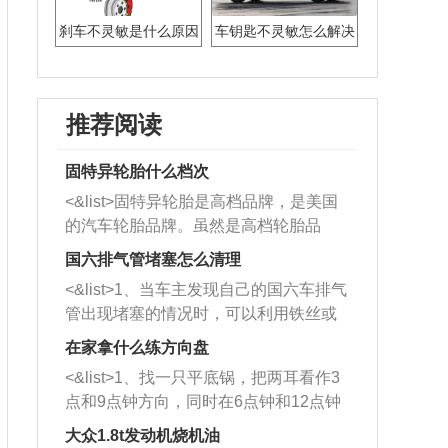
刹车不灵敏是什么原因
车钥匙不灵敏怎么解决
推荐阅读
固特异轮胎什么档次
<&list>固特异轮胎是高档品牌，是美国
的汽车轮胎品牌。虽然是高档轮胎品
牌，但是中高低端的轮胎都有生产，这
国六排气管堵塞怎么清理
也是为了更好的开拓市场。
<&list>1、当车主发现自己的国六车排气
管出现堵塞的情况时，可以利用铁丝或
者是细棍，直接将杂物给取出来，如果
在家拿什么练方向盘
堵塞情况比较严重，也可以采取应急措
<&list>1、找一只平底锅，把两耳看作3
施。 <&list>2、直接利用木棍将所有的
点和9点钟方向，同时在6点钟和12点钟
杂物推到排气管里面的位置处，然后将
方向做一个标记。 <&list>2、双手握住
三元催化器拆解开，就可以将堵塞的东
大众1.8t发动机烧机油