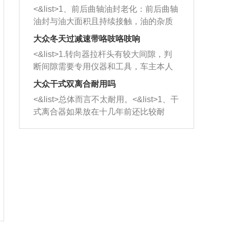
平底锅两耳，然后往左打半圈、一圈、
西取出来。但如果是因为积碳过多引起
<&list>1、前后曲轴油封老化：前后曲轴
一圈半的练习，往右同样也要打相同的
的堵塞，就需要将三元催化器泡在草酸
油封与油大面积且持续接触，油的杂质
圈数。 <&list>3、最后强调要反复练
中进行清洗。 <&list>3、也可以利用清
和发动机内持续温度变化使其密封效果
习，这样就可以形成肌肉记忆，在真实
大众冬天过减速带咯吱咯吱响
洗剂对堵塞的情况得到解决，将清洗剂
逐渐减弱，导致渗油或漏油。<&list>2、
驾驶车辆时，不需要记忆也能打好方
放在燃油箱中，与燃油混合后，车辆启
<&list>1.转向器拉杆头有较大间隙，判
活塞间隙过大：积碳会使活塞环与缸体
向。
动时，就可以和汽油一起进入到燃烧
断间隙需要专用仪器和工具，车主本人
的间隙扩大，导致机油流入燃烧室中，
室，最后形成废气排出，就可以让三元
无法制作，需要将车辆送到修理厂或4s
造成烧机油。<&list>3、机油粘度。使用
大众干式双离合耐用吗
催化器得到清洗，排气管堵塞的情况就
店；<&list>2.车辆半轴套管防尘罩破
机油粘度过小的话，同样会有烧机油现
<&list>总体而言不太耐用。<&list>1、干
能够得到解决。
裂，破裂后会出现漏油现象，使半轴磨
象，机油粘度过小具有很好的流动性，
式离合器如果放在十几年前还比较耐
损严重，磨损的半轴容易损坏，产生异
容易窜入到气缸内，参与燃烧。<&list>
用，但是由于现在的汽车发动机动力输
响；<&list>3.稳定器的转向胶套和球头
4、机油量。机油量过多，机油压力过
出越来越高，使得干式离合器散热不足
老化，一般是使用时间过长造成的。解
大，会将部分机油压入气缸内，也会出
的缺陷也逐渐暴露出来。<&list>2、由于
决方法是更换新的质量好的转向橡胶套
现烧机油。<&list>5、机油滤清器堵塞：
干式双离合的工作环境暴露在空气中，
和球头。
会导致进气不畅，使进气压力下降，形
而离合器的散热也是通离合器罩上面的
成负压，使机油在负压的情况下吸入燃
几个小孔来进行散热。但是在行驶过程
烧室引起烧机油。<&list>6、正时齿轮或
中变速箱需要换挡，就不得不使得离合
链条磨损：正时齿轮或链条的磨损会引
器频繁工作。<&list>3、长时间的低速行
起气阀和曲轴的正时不同步。由于轮齿
驶以及过于频繁的启停，导致离合器的