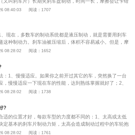
（又叫刹车片）长期夹刹车盘制动，时间一长，摩擦会让卡钳
升。刹车片和刹车盘的更换，更多的是刹车习惯，有些人开车踩
越来越薄，这就会让刹车踏板的行程边长；2、第二个原因是
 08:40:03
阅读：1707
能更换比较早。
的寿命一般大概是6万公里，接近寿命的轮胎的胎纹就会被磨
沟纹中的磨损标记。长期摩擦的轮胎与地面的附着力也会变
动距离边长；3、第三个原因也是最主要的原因是刹车油的问
1、现在，多数车的制动系统都是液压制动，就是需要用刹车
的制动系统都是液压制动，就是需要用刹车油加压给刹车片传
递这种制动力。刹车油被压缩后，体积不容易减小。但是，摩
车油被压缩后，体积不容易减小。但是，摩擦生热，这个刹车
片在大力加刹车盘的时候，会产出高温，而高温又会通过刹车
 08:28:02
阅读：1652
的时候，会产出高温，而高温又会通过刹车片和刹车分泵传导
给刹车油；2、这个时候如果刹车油中含有水分就比较麻烦
，水分会蒸发汽化，变成了可以被压缩的气体，哪怕这种水汽
?
车泵中，都会让咱们感觉刹车踏板变软，变软的那段，其实就
法：1、慢慢适应。如果你之前开过其它的车，突然换了一台
水；3、刹车油一般是在两年或者四万公里更换一次，每次大
应，慢慢适应一下现在车的性能，达到熟练掌握就好了；2、
刹车片和刹车盘的更换，更多的是刹车习惯，有些人开车踩刹车
比较少的道路上，驾驶汽车先熟悉一下刹车的性能，经常试踩
 08:28:02
阅读：1738
换比较早；4、刹车盘就相对寿命更长一些了，一般到了8万公
3、轻踩刹车。刹车灵敏度高，踩刹车的时候，用力要轻，不
保养的时候检查了；5、还有轮胎的更换周期是2年或者6万公
以后，就应用自如了；4、点刹车。点刹车，就是点一下刹车
都会比这个时间更长。在轮胎沟纹中有一个磨损标记的凸起，
好?
起，再点再抬，反复操作。这样会避免因为刹车灵敏度高，造
达到磨损标记的时候，就一定要尽快更换了。
合适的位置才好，每款车型的力度都不同的：1、太高或太低
决定基本的刹车片制动力矩，太高会造成制动过程中的车轮抱
片，太低则制动距离过长；2、摩擦系数主要是接触材料、界
 08:28:02
阅读：1761