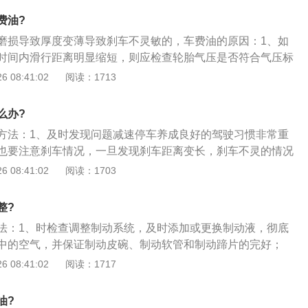
查制动系统有无泄漏，排除泄漏后补充制动液。2.检查刹车片
费油?
的作用原理是挤压在刹车盘或者刹车毂之间，起到摩擦作用，
磨损导致厚度变薄导致刹车不灵敏的，车费油的原因：1、如
速刹车的目的。由于其工作时总是伴随摩擦，所以车辆使用时
时间内滑行距离明显缩短，则应检查轮胎气压是否符合气压标
磨损和消耗。可以通过观察刹车片两侧凸起是位置的磨损情
不足，燃油消耗也会增加。提示：适时为轮胎充足气；2、检
 08:41:02
阅读：1713
于2-3毫米，则需要更换刹车片。3.检查检查刹车盘。刹车盘除
如果轮胎磨损严重，就会经常出现打滑现象，增加油耗。提
刹车片摩擦造成正常损耗外，还有可能在使用过程中因进入异
的轮胎；3、如果在行驶或启动过程中发现车轮有异常噪音，
磨损是不均匀的，可能会出现部分磨损较深的情况，只要有部
么办?
制动系统有无故障。如果车轮转动不正常，会影响车速，使油
全使用的临界时，就必须更换刹车毂。驾驶员掌握一定的车辆
方法：1、及时发现问题减速停车养成良好的驾驶习惯非常重
发生故障时能及时发现，及早排查，这样才更有助于安全出
也要注意刹车情况，一旦发现刹车距离变长，刹车不灵的情况
慢行，不能继续高速行驶。在高速公路上行驶的车辆，应当及
 08:41:02
阅读：1703
呼叫救援；2、合理利用手刹控制车辆在遇到连续下坡路段或
好能轻点一下刹车，看刹车是不是好用。这时如果发现刹车失
整?
看看能否让车停下来。拉手刹时一定注意不能一下拉到底或者
法：1、时检查调整制动系统，及时添加或更换制动液，彻底
易造成手刹损坏失灵，应当缓缓用力，慢慢将手刹拉到底；
中的空气，并保证制动皮碗、制动软管和制动蹄片的完好；
控制车速如果手刹减速缓慢或手刹失灵，应当及时尝试使用强
司机不能处于半制动状态。原因有二：其一刹车毂长时间摩
 08:41:02
阅读：1717
）的方法用低挡位拖慢车速，使车速慢下来再配合手刹的使
，摩擦系数降低，使制动效能下降，更易造成“刹车不灵”。其
下。
司机精神紧张，过度疲劳，造成疲劳驾驶，极易发生交通事
油?