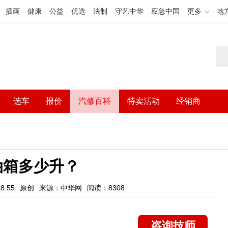
插画
健康
公益
优选
法制
守艺中华
应急中国
更多
地
选车
报价
汽修百科
特卖活动
经销商
5油箱多少升？
8:55
原创
来源：中华网
阅读：8308
咨询技师