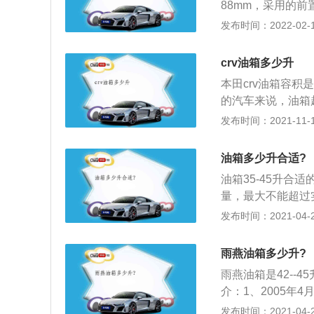
88mm，采用的
能化照明系统、预
发布时间：2022-02-11
00L是奔驰C200
1442mm。而长轴
crv油箱多少升
两款车型的长度相差
本田crv油箱容积
形，C200L的四
的汽车来说，油箱
一只小鸟。
怀排式，不仅操纵
发布时间：2021-11-10
去简洁大方，下面
奥德赛及飞度的影
油箱多少升合适?
了一个单独的扶手
油箱35-45升合
设计很独特，前排
量，最大不能超过
儿窄，但还是比较
以，油箱实际的容
发布时间：2021-04-26
椅的后面，为行李
级保养，放出油箱
时很实用。
象；3、对装有空
雨燕油箱多少升?
的滤网应保持完好
雨燕油箱是42--
介：1、2005年
T雨燕的时尚动感
发布时间：2021-04-25