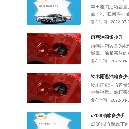
V5及新能源系列
本田雅阁油箱容量
汽车创始人魏建军(
油；2、在同等耗
UV品牌。
于频繁地加油。一
发布时间：2022-07-26
泵油，通过输油管
管，由电池阀控制
雨燕油箱多少升
复杂的系统，先在
雨燕油箱容量为4
花、静电等情况，
容量。油箱实际的
油枪准确放置加油
箱标称容量是额定
发布时间：2022-04-01
定要关严，否则轻
常的现象。这样设
逗留，如果有人员
于溢出油箱的安全
油枪以前，避免静
铃木雨燕油箱多少
起火灾事故。5、
铃木雨燕油箱容量
4，请尽早到最近
标称容量。油箱实
燃油箱标称容量是
发布时间：2022-04-01
于正常的现象。这
不至于溢出油箱的
c200l油箱多少升
c200l是奔驰旗下