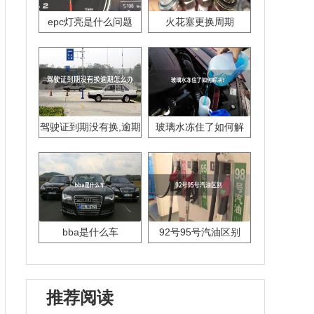
epc灯亮是什么问题
火花塞更换周期
驾驶证到期没有换,逾期
玻璃水冻住了如何解
怎么办??
决？
bba是什么车
92号95号汽油区别
推荐阅读