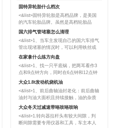
固特异轮胎什么档次
<&list>固特异轮胎是高档品牌，是美国
的汽车轮胎品牌。虽然是高档轮胎品
牌，但是中高低端的轮胎都有生产，这
国六排气管堵塞怎么清理
也是为了更好的开拓市场。
<&list>1、当车主发现自己的国六车排气
管出现堵塞的情况时，可以利用铁丝或
者是细棍，直接将杂物给取出来，如果
在家拿什么练方向盘
堵塞情况比较严重，也可以采取应急措
<&list>1、找一只平底锅，把两耳看作3
施。 <&list>2、直接利用木棍将所有的
点和9点钟方向，同时在6点钟和12点钟
杂物推到排气管里面的位置处，然后将
方向做一个标记。 <&list>2、双手握住
三元催化器拆解开，就可以将堵塞的东
大众1.8t发动机烧机油
平底锅两耳，然后往左打半圈、一圈、
西取出来。但如果是因为积碳过多引起
<&list>1、前后曲轴油封老化：前后曲轴
一圈半的练习，往右同样也要打相同的
的堵塞，就需要将三元催化器泡在草酸
油封与油大面积且持续接触，油的杂质
圈数。 <&list>3、最后强调要反复练
中进行清洗。 <&list>3、也可以利用清
和发动机内持续温度变化使其密封效果
习，这样就可以形成肌肉记忆，在真实
大众冬天过减速带咯吱咯吱响
洗剂对堵塞的情况得到解决，将清洗剂
逐渐减弱，导致渗油或漏油。<&list>2、
驾驶车辆时，不需要记忆也能打好方
放在燃油箱中，与燃油混合后，车辆启
<&list>1.转向器拉杆头有较大间隙，判
活塞间隙过大：积碳会使活塞环与缸体
向。
动时，就可以和汽油一起进入到燃烧
断间隙需要专用仪器和工具，车主本人
的间隙扩大，导致机油流入燃烧室中，