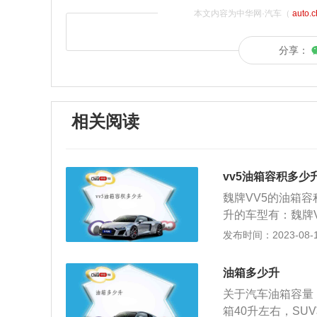
本文内容为中华网·汽车（
auto.
分享：
相关阅读
vv5油箱容积多少
魏牌VV5的油箱容
升的车型有：魏牌VV
锋、魏牌VV5202
发布时间：2023-08-17
0T柚木棕两驱旗舰型
19款2.0T两
油箱多少升
的气泡、沉淀杂质
关于汽车油箱容量
清器以及液位计等。
箱40升左右，SU
mm，宽度为185