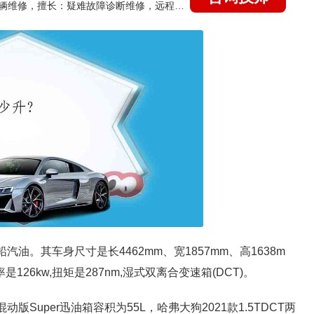
国家认证的汽车维修技师，15年德美日等各系车辆维修，擅长：疑难故障诊断维修，远程维修技术指导
汽油。其车身尺寸是长4462mm、宽1857mm、高1638m
是126kw,扭矩是287nm,湿式双离合变速箱(DCT)。
混动版Super迅油箱容积为55L，哈弗大狗2021款1.5TDCT两