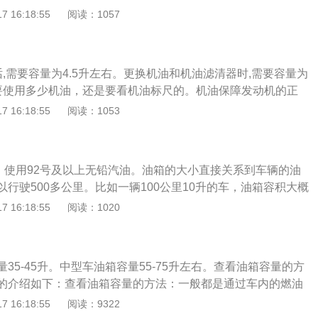
升左右。加满一油箱后一般都可以行驶500公里左右，根据汽车的
 16:18:55
阅读：1057
为126kw，最大扭矩为287牛米，最大扭矩转速为1400-3000r
油箱就大油耗小的油箱就小。汽车油箱容和设计，一般可行驶
于有驾官网）
，车轻，排量小的车，油箱容和相应小一些，车重排量大的车，油
，但是满箱油的最大行程大多都在400~600公里。油箱容量
话,需要容量为4.5升左右。更换机油和机油滤清器时,需要容量为
准都是用L(升)为汽车油箱容量的计算单位，在不同的国家也对汽
要使用多少机油，还是要看机油标尺的。机油保障发动机的正
的标准。在我国规定汽车油箱容量在百分之95的额定值，但是
机的寿命，被称为发动机的血液。机油在发动机内可以起到以
 16:18:55
阅读：1053
实际的容量一般都大于标称容量，所以不用担心汽车油箱比实
减磨：在两个滑动部件表面形成一层油膜，让机件运转时不会发
汽车油箱容量是根据自己的品牌车型进行制造的，所以有些国
转顺畅。2.清洁分散：好机油可以通过机油的流动，冲洗零部
油箱容量规定。
动机内的一些微小的金属碎屑吸附，然后靠活塞油环刮下油底
升。使用92号及以上无铅汽油。油箱的大小直接关系到车辆的油
：发动机运转时产生高温，当机油到达运转部位，就会吸取热
行驶500多公里。比如一辆100公里10升的车，油箱容积大概
走，辅助机件散热。4.密封防漏：指在活塞环和活塞之间以油
据车上油表的警示灯来判断油箱的容量是不准确的。一般来说，
 16:18:55
阅读：1020
圈，防止燃烧后的废气窜入曲轴箱。5.防锈防蚀：好机油能够
等因素的影响，每次警示灯闪烁后，油箱的剩余容量并不完全
止、空气、酸性物质及有害气体与零部件接触，让机件不受氛
液位接近报警点时，高速行驶、转弯、上下坡、紧急制动、强
护引擎。
报警灯闪烁，这不是唯一的标准。一般来说，用户手册中的油
35-45升。中型车油箱容量55-75升左右。查看油箱容量的方
油量。产生这个误差的原因是汽车厂家标定的油箱容积是从油
的介绍如下：查看油箱容量的方法：一般都是通过车内的燃油
的容积，安全裕量到油箱口有一定的距离。这个空的距离是为
如没有其他问题，油量的数值会真实地反应到油表上。仪表的
 16:18:55
阅读：9322
在温度变高时会膨胀，不至于安全溢出油箱。如果加油时在油
，每一格油量代表油箱剩余汽车的容量，一般燃油表剩两格油时就