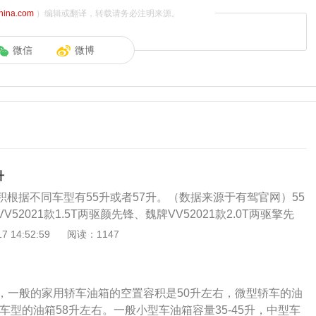
china.com
）编辑或翻译，转载请务必注明来源。
微信
微博
升
积根据不同车型有55升或者57升。（数据来源于有驾官网）55
52021款1.5T两驱颜先锋、魏牌VV52021款2.0T两驱擎先
1款1.5T两驱智先锋；57升的车型有：魏牌VV52019款升级款2.
 14:52:59
阅读：1147
、魏牌VV52019款升级款2.0T两驱超豪型国V、魏牌VV520
驱终结版。油箱在液压系统中除了储油外，还起着散热、分离油液中
等作用。油箱中安装有很多辅件，如冷却器、加热器、空气滤
，一般的家用轿车油箱的空置容积是50升左右，微型轿车的油
以魏牌VV52021款1.5T两驱颜先锋为例：其车身长度为4462
V车型的油箱58升左右。一般小型车油箱容量35-45升，中型车
7mm，高度为1638mm，搭配1.5T涡轮增压发动机，最大马力为