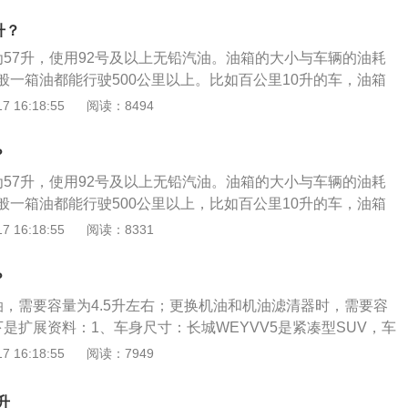
油量会大于手册标定的油箱容积。油箱内的沉淀、腐蚀、变形
到半路没有汽油的情况发生。常见汽车的油箱容量：一般小型
响油箱的容量。
升？
45升，中型车油箱容量55-75升左右。加满一油箱后一般都可以
为57升，使用92号及以上无铅汽油。油箱的大小与车辆的油耗
右，根据汽车的排量大小，油耗大的油箱就大，油耗小的油箱就
般一箱油都能行驶500公里以上。比如百公里10升的车，油箱
右。以下是关于长城汽车的详细介绍：概况：长城汽车是成立于
 16:18:55
阅读：8494
汽车品牌，总部位于河北省保定市，主要生产SUV、轿车、皮卡及
。长城汽车是中国首家在香港H股上市的民营汽车企业、国内
？
、皮卡专业厂、跨国公司。其他：旗下品牌有哈弗、WEY、欧
为57升，使用92号及以上无铅汽油。油箱的大小与车辆的油耗
卡等。长城汽车坚持在技术研发上采取“过度投入”策略，注重
般一箱油都能行驶500公里以上，比如百公里10升的车，油箱
先。
右。以下为扩展内容：注意事项：车主根据车上的车油表警示灯
 16:18:55
阅读：8331
量，这种做法不尽准确。一般来说，由于路况、车行状况等多
次警示灯闪亮后油箱所剩容量不完全一样。举例说明：当油箱
？
时，车辆高速行驶、转弯、上下坡、紧急刹车、强烈震动等都
油，需要容量为4.5升左右；更换机油和机油滤清器时，需要容
，不是唯一标准。
是扩展资料：1、车身尺寸：长城WEYVV5是紧凑型SUV，车
2mm、1857mm、1638mm，轴距为2680mm。2、WEY：W
 16:18:55
阅读：7949
SUV品牌，成立于2016年，是中国SUV企业长城汽车聚集16
团队历时四年打造出的中国豪华SUV品牌。主要生产VV7、V
升