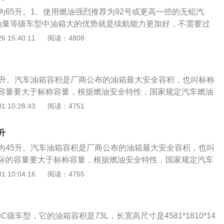
车型。3、长城汽车：WEY来自中国SUV生产商长城汽车。长城
为65升。1、使用燃油强烈推荐为92号或更高一些的无铅汽
JackWey)任产品经理，聚集国际研发团队，打造出中国豪华S
油量等级车型中油箱大的优势就是续航能力更加好，不需要过
般油箱设计在后排座椅下，汽车燃油的供应主要经过燃油泵的
 15:40:11
阅读：4808
传到汽油滤清器，之后进到压力调节阀加压后传到燃油分配
喷油器喷油。看起来简易的燃油箱，其内部结构则是一个比较
大多数油箱材料采用高分子工程塑料，在撞击时不会产生火
5升。汽车油箱容积是厂商公布的油箱最大安全容积，也叫标称
而且重量轻应用广泛。本田雅阁加油常见注意事项：1、将加
容量要大于标称容量，根据燃油安全特性，国家规定汽车燃油
口内，否则容易外溢引起火灾，导致人身损害。2、油箱盖一
容量的95%，所以加满油时会比标称容量多10%油量是属于正
 10:28:43
阅读：4751
则燃油挥发，重则出现事故。3、加油时，不主张人员在车内
计是为了保证油箱内的油品在温度变高的情况下膨胀，而不至
停留在车内，请关紧车门，而且不要玩电子产品。此外在拿加
空间。
电。4、加油时关掉发动机及其所有电源，避免电流或高温引
升
严禁加油时抽烟、打电话等行为。6、要是剩余油量现已少于1/
为45升。汽车油箱容积是厂商公布的油箱最大安全容积，也叫
加油站加油，防止抛锚。
际的容量要大于标称容量，根据燃油安全特性，国家规定汽车
额定容量的95%，所以加满油时会比标称容量多10%油量是属
 10:04:16
阅读：4755
样设计是为了保证油箱内的油品在温度变高的情况下膨胀，而
安全空间。
的C级车型，它的油箱容积是73L，长宽高尺寸是4581*1810*14