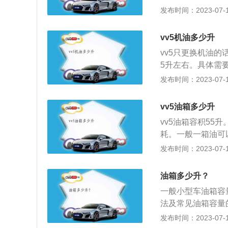
油箱容量55-75
发布时间：2023-07-17
171马力，最大功率
排量大小油耗大的
pm。（数据来源
400~600公里
vv5机油多少升
箱容积自然要大一些
vv5只更换机油的
计算单位:国际标
5升左右。具体需
车油箱容量有相应
常运转，延长发动
发布时间：2023-07-17
根据实际情况而定
下作用：1.润滑
际的小。现在很多
生摩擦，让机件运
家也没有相应汽车
vv5油箱多少升
件表面赃物，把发
vv5油箱容积55
壳。3.冷却降温
耗。一般一箱油可以
量，然后将热量带
是60升。车主根
发布时间：2023-07-17
膜的方法形成密封
由于受路况、车况
粘附零部件表面防
相同。比如油箱内
围和水的腐化，保
油箱多少升？
烈震动等。会导致
一般小型车油箱容量
箱容量小于实际加
法及常见油箱容量
箱底部到安全裕量
表进行读数观察，
发布时间：2023-07-17
了保证油箱中的油
燃油表有5-6格