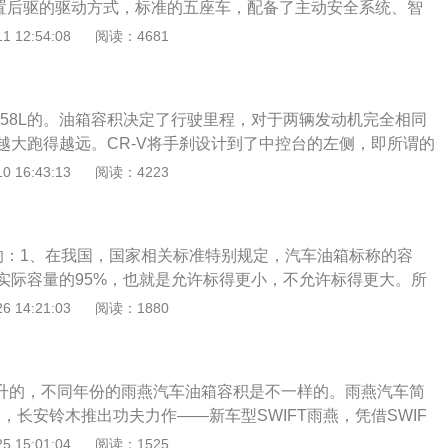
前置后驱的驱动方式，标准的五座车，配备了主动安全系统、智
防性安全系统等，是集实用性与安全性于一体的车型。奔驰C2
 12:54:08
阅读：4681
的长轴距版本，标准版轴距是2840mm，车身尺寸是4686*1810*
距版本的轴距是2920mm，车身尺寸是4783*1810*1442mm，
97mm，轴距相差80mm。外形上都是采用了AMG运动外
是58L的。油箱容积决定了行驶里程，对于两辆发动机完全相同
驱车型还增加了加长的标识，是一个艺术变形的“L”，看起来像是
越大跑得越远。CR-V将手刹设计到了中控台的左侧，即所谓的
起来方便了不少，而且也使前排的空间更加宽阔。中控台看上
 16:43:13
阅读：4223
的三个圆形旋钮包括了空调操作的全部，这些设计看上去有些
子。前扶手摒弃了传统的中央扶手，而是在正副驾驶位上各设
，两个扶手中间有两个杯架，这些设计都很周到。CR-V的座椅
适的：1、在我国，国家相关标准特别规定，汽车油箱标称的容
座椅取掉头枕后可以放平，与后排座椅形成一张床，虽然有点
实际容量的95%，也就是允许标得更小，不允许标得更大。所
很舒服的。后排座椅可以6/4分折，也可以折叠起来推到前排座
量一般都大于标称容量；2、油箱的保养，主要是结合汽车一
 14:21:03
阅读：1880
舱留下更大的空间。在行李舱的下面放了张野餐桌，偶尔野餐
内的积水和垢物，检查油管接头与开关等处有没有渗漏油现
气阀和蒸气阀的油箱盖，还应检查其通气孔是否畅通。加油口
—以免加油时杂质进入油箱里，堵塞油路。
45升的，不同年份的雨燕汽车油箱容积是不一样的。雨燕汽车简
4月，长安铃木推出功夫力作——新车型SWIFT雨燕，凭借SWIF
、良好操控动力、顶级安全、超人性化配置，长安铃木重新定
 15:01:04
阅读：1525