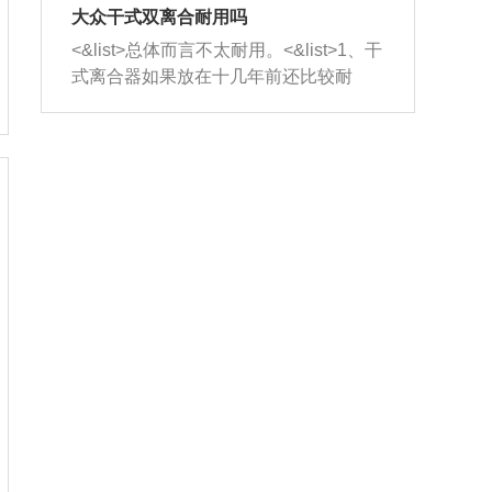
室，最后形成废气排出，就可以让三元
无法制作，需要将车辆送到修理厂或4s
造成烧机油。<&list>3、机油粘度。使用
大众干式双离合耐用吗
催化器得到清洗，排气管堵塞的情况就
店；<&list>2.车辆半轴套管防尘罩破
机油粘度过小的话，同样会有烧机油现
<&list>总体而言不太耐用。<&list>1、干
能够得到解决。
裂，破裂后会出现漏油现象，使半轴磨
象，机油粘度过小具有很好的流动性，
式离合器如果放在十几年前还比较耐
损严重，磨损的半轴容易损坏，产生异
容易窜入到气缸内，参与燃烧。<&list>
用，但是由于现在的汽车发动机动力输
响；<&list>3.稳定器的转向胶套和球头
4、机油量。机油量过多，机油压力过
出越来越高，使得干式离合器散热不足
老化，一般是使用时间过长造成的。解
大，会将部分机油压入气缸内，也会出
的缺陷也逐渐暴露出来。<&list>2、由于
决方法是更换新的质量好的转向橡胶套
现烧机油。<&list>5、机油滤清器堵塞：
干式双离合的工作环境暴露在空气中，
和球头。
会导致进气不畅，使进气压力下降，形
而离合器的散热也是通离合器罩上面的
成负压，使机油在负压的情况下吸入燃
几个小孔来进行散热。但是在行驶过程
烧室引起烧机油。<&list>6、正时齿轮或
中变速箱需要换挡，就不得不使得离合
链条磨损：正时齿轮或链条的磨损会引
器频繁工作。<&list>3、长时间的低速行
起气阀和曲轴的正时不同步。由于轮齿
驶以及过于频繁的启停，导致离合器的
或链条磨损产生的过量侧隙，使得发动
温度不断升高，而低速行驶时空气流动
机的调节无法实现：前一圈的正时和下
效率不高，无法将离合器中的热量有效
一圈可能就不一样。当气阀和活塞的运
的带走，导致离合器内部的温度不断升
动不同步时，会造成过大的机油消耗。
高，加速离合器的磨损。
解决方法：更换正时齿轮或链条。<&list
>7、内垫圈、进风口破裂：新的发动机
设计中，经常采用各种由金属和其他材