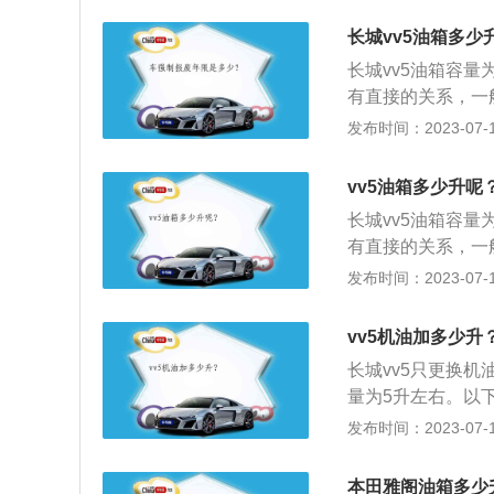
箱口加油，实际加
要加油，以避免开
等多种原因都会影
长城vv5油箱多少
车的油箱容量35-
长城vv5油箱容量
行驶500公里左
有直接的关系，一
小。
容积都在60升左
发布时间：2023-07-17
1984年的中国
新能源汽车等车型
vv5油箱多少升呢
规模最大的SUV
长城vv5油箱容量
拉、坦克、长城皮
有直接的关系，一
有效研发，追求领
容积都在60升左
发布时间：2023-07-17
亮后来判断油箱容
种因素的影响，每
vv5机油加多少升
内液面接近报警点
长城vv5只更换机
会导致报警灯闪亮
量为5升左右。以下
身长宽高分别为446
发布时间：2023-07-17
EY指的是中国豪华
00多人的国际研发
本田雅阁油箱多少