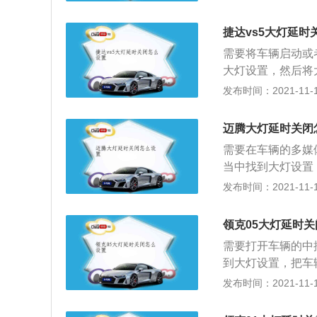
一款中大型的三厢
的是手自一体变速
捷达vs5大灯延时
能源类型使用的是
需要将车辆启动或
大灯设置，然后将
再有延迟关闭功能
发布时间：2021-11-10
型的SUV。机动车
T涡轮增压发动机
迈腾大灯延时关闭
用的是两驱版本，
需要在车辆的多媒
当中找到大灯设置
是关闭，就可以设
发布时间：2021-11-10
辆目前在售的是20
发动机，分别匹配
领克05大灯延时
目前只有两驱版本
需要打开车辆的中
到大灯设置，把车
时关闭系统的正常
发布时间：2021-11-10
闭车灯之后，系统
的照明，此功能没