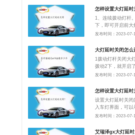
怎样设置大灯延时
1、连续拨动灯杆
下，即可开启前大
处于AUTO模式
发布时间：2023-07-17
入车灯界面，可以
照灯。可以将点火
大灯延时关闭怎么
闭时，大灯延迟关
1拨动灯杆关闭大
火后延时关闭，为
拨动2下，就开启
地方比较方便，可
点击车灯，进到车
发布时间：2023-07-17
计，当车辆停在光
怎样设置大灯延时
设置大灯延时关闭
入车灯界面，可以
质就是头灯在车辆
发布时间：2023-07-17
明。自由光的大灯
灯安全照明，若需
艾瑞泽gx大灯延