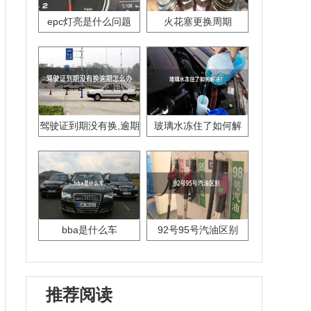
epc灯亮是什么问题
火花塞更换周期
驾驶证到期没有换,逾期
玻璃水冻住了如何解
怎么办??
决？
bba是什么车
92号95号汽油区别
推荐阅读