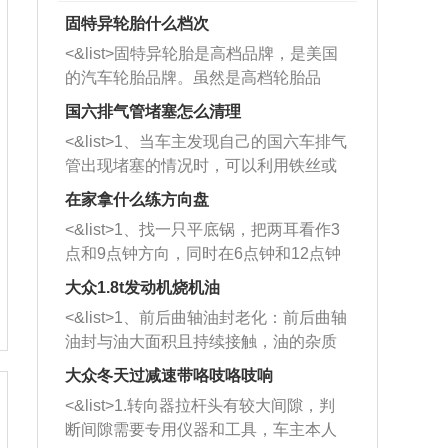
固特异轮胎什么档次
<&list>固特异轮胎是高档品牌，是美国
的汽车轮胎品牌。虽然是高档轮胎品
牌，但是中高低端的轮胎都有生产，这
国六排气管堵塞怎么清理
也是为了更好的开拓市场。
<&list>1、当车主发现自己的国六车排气
管出现堵塞的情况时，可以利用铁丝或
者是细棍，直接将杂物给取出来，如果
在家拿什么练方向盘
堵塞情况比较严重，也可以采取应急措
<&list>1、找一只平底锅，把两耳看作3
施。 <&list>2、直接利用木棍将所有的
点和9点钟方向，同时在6点钟和12点钟
杂物推到排气管里面的位置处，然后将
方向做一个标记。 <&list>2、双手握住
三元催化器拆解开，就可以将堵塞的东
大众1.8t发动机烧机油
平底锅两耳，然后往左打半圈、一圈、
西取出来。但如果是因为积碳过多引起
<&list>1、前后曲轴油封老化：前后曲轴
一圈半的练习，往右同样也要打相同的
的堵塞，就需要将三元催化器泡在草酸
油封与油大面积且持续接触，油的杂质
圈数。 <&list>3、最后强调要反复练
中进行清洗。 <&list>3、也可以利用清
和发动机内持续温度变化使其密封效果
习，这样就可以形成肌肉记忆，在真实
大众冬天过减速带咯吱咯吱响
洗剂对堵塞的情况得到解决，将清洗剂
逐渐减弱，导致渗油或漏油。<&list>2、
驾驶车辆时，不需要记忆也能打好方
放在燃油箱中，与燃油混合后，车辆启
<&list>1.转向器拉杆头有较大间隙，判
活塞间隙过大：积碳会使活塞环与缸体
向。
动时，就可以和汽油一起进入到燃烧
断间隙需要专用仪器和工具，车主本人
的间隙扩大，导致机油流入燃烧室中，