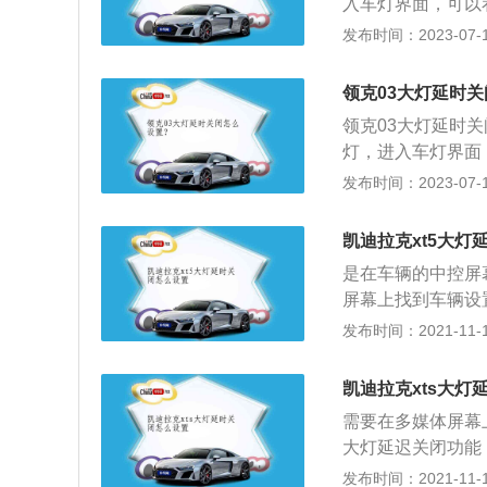
入车灯界面，可以
舒适版轩逸为例，其
发布时间：2023-07-17
为2700mm，油箱
1.6l自然吸气发动
领克03大灯延时
m，与其匹配的是
领克03大灯延时
灯，进入车灯界面
闭的本质就是头灯
发布时间：2023-07-17
外部照明。领克0
一款轿车，该车搭载
凯迪拉克xt5大灯
m、1840mm、14
是在车辆的中控屏
屏幕上找到车辆设
能关闭，在车辆熄
发布时间：2021-11-10
的SUV车型车辆，
机，匹配的是9挡
凯迪拉克xts大灯
选择，机动车辆的
需要在多媒体屏幕
门5座的SUV车型
大灯延迟关闭功能
辆锁定之后让大灯
发布时间：2021-11-10