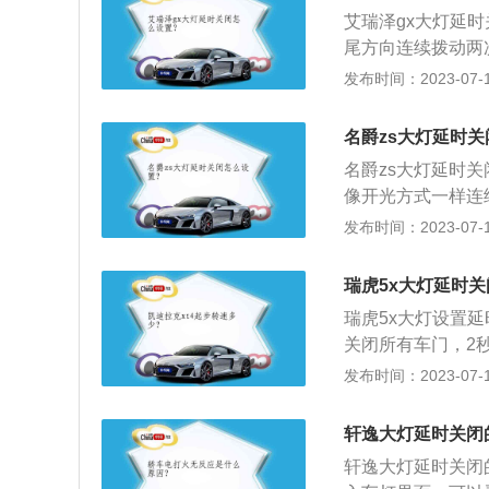
（关闭）位置，然
艾瑞泽gx大灯延
尾方向连续拨动两
秒，再拨动又增加
发布时间：2023-07-17
如下：1.开启大
为车主下车后提供
名爵zs大灯延时
便，此延时关闭功
名爵zs大灯延时
艾瑞泽GX是在2
像开光方式一样连
泽5一致，但是车
动熄灭大灯，可以
发布时间：2023-07-17
能化配置、动力系统
爵zs是mg名爵旗
最近的一次更新是在
阿里新一代斑马智
形细节进行调整和
瑞虎5x大灯延时
型suv中率先采用
瑞虎5x大灯设置
关闭所有车门，2
后熄灭，拨两下大灯
发布时间：2023-07-17
宽高分别是4358m
座SUV，搭载了1
轩逸大灯延时关闭
标准符合国VI排放
轩逸大灯延时关闭