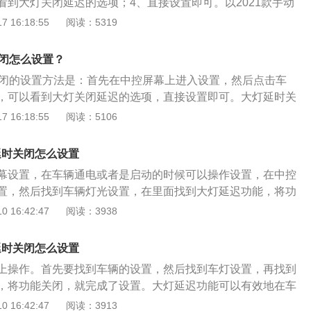
看到大灯关闭延迟的选项；4、直接设置即可。以2021款手动
车身长宽高分别是：4631mm、1760mm、1503mm，轴距
 16:18:55
阅读：5319
容积为50l，行李箱容积为510l。2021款手动舒适版轩逸搭载了
机，最大马力是122ps，最大功率是90kw，最大扭矩是155n
关闭怎么设置？
5挡手动变速箱。
关闭的设置方法是：首先在中控屏幕上进入设置，然后点击车
，可以看到大灯关闭延迟的选项，直接设置即可。大灯延时关
在车辆熄火后的延时关闭功能，为车主下车后提供一段时间的
 16:18:55
阅读：5106
3是领克品牌第一款轿车产品，也是CMA基础模块架构打造的第
是2.0T版的发动机。该车的车身尺寸长宽高分别是4657m
延时关闭怎么设置
60mm。
幕设置，在车辆通电或者是启动的时候可以操作设置，在中控
置，然后找到车辆灯光设置，在里面找到大灯延迟功能，将功
火的时候，灯光就会关闭。凯迪拉克旗下的xt5车型是一款中型
 16:42:47
阅读：3938
目前在售的是2021款车型，车辆使用的是2.0T涡轮增压发动
手自一体变速箱。机动车辆目前是有两驱版本和四驱版本可以
延时关闭怎么设置
能源类型使用的是汽油加氢混系统，车辆的车身结构是一款5
上操作。首先要找到车辆的设置，然后找到车灯设置，再找到
。
，将功能关闭，就完成了设置。大灯延迟功能可以有效地在车
发出亮度来照亮地面。上汽通用品牌旗下的凯迪拉克xts车型是
 16:42:47
阅读：3913