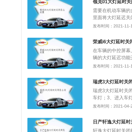
领克01大灯延时
在部分的中高配车
需要在机动车辆的
里面将大灯延迟关
是比较方便的，可
发布时间：2021-11-10
一款主要为都市年
较高，搭载了AC
荣威i6大灯延时关
助功能、盲点监测
在车辆的中控屏幕
辆的大灯延迟功能
车之后有效照亮地
发布时间：2021-11-10
671毫米，宽度1
是115毫米。机动
瑞虎3大灯延时关
升，行李箱容积4
瑞虎3大灯延时关
值为准。
车灯；3、进入车
灯延时关闭也称为
发布时间：2021-04-26
能，为车主下车后
开车前盖，找到车
日产轩逸大灯延时
圈的灯泡电源线，
轩逸大灯延时关闭