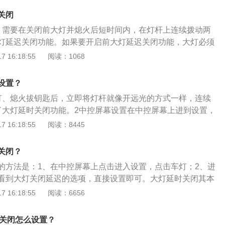
关闭
。需要在关闭前大灯并熄火后短时间内，在灯杆上连续拨动两
灯延迟关闭功能。如果要开启前大灯延迟关闭功能，大灯必须
。2、中控设置。在车辆中控屏幕上进入设置，点击车灯选项，进
 16:18:55
阅读：1068
看到大灯关闭延迟的选项，点击开启即可。3、熄火并关闭前
开关转到“关闭”位置，在45秒内关闭前照灯，当前照灯开关关
设置？
闭功能就会开始。开启大灯延时关闭功能后，头灯会在车辆熄
灯、熄火拔钥匙后，立即将灯杆就像开远光的方式一样，连续
车主下车后提供一段时间的外部照明。这个功能在没有路灯的
了大灯延时关闭功能。2中控屏幕设置在中控屏幕上进到设置，
以提供照明作用。大灯延迟关闭功能是一项比较人性化的设
灯界面，可以看到大灯关闭延迟的选项，直接设置即可。
 16:18:55
阅读：8445
线不好的地方时，可以确保驾驶人员及乘车人员的安全性。
关闭？
的方法是：1、在中控屏幕上点击进入设置，点击车灯；2、进
看到大灯关闭延迟的选项，直接设置即可。大灯延时关闭其本
熄火后的延时关闭功能，为车主下车后提供一段时间的外部照
 16:18:55
阅读：6656
延时关闭功能，可在汽车处于昏暗区域时供给长达90秒种的大
要激活延时功能，可在大灯仍然开启时将点火开关置于OFF
时关闭怎么设置？