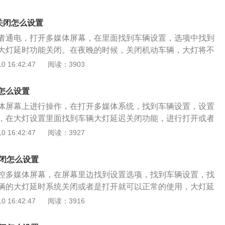
车型，机动车辆的发动机使用的是2.0T涡轮增压发动机，匹配
箱机动车辆的驱动方式，目前只有两驱版本可以选择，车辆的
关闭怎么设置
汽油，车辆的车身结构是4门5座的车型。
者通电，打开多媒体屏幕，在里面找到车辆设置，选项中找到
大灯延时功能关闭。在夜晚的时候，关闭机动车辆，大灯将不
，会直接熄灭。一汽大众捷达旗下的捷达vs5车型是一款紧凑
 16:42:47
阅读：3903
辆目前在售的是2019款车型和2021款车型，车辆使用的是1.4
，匹配的是5档手动变速箱和6档手自一体变速箱。机动车辆使
怎么设置
车辆使用的是汽油，是一款5门5座的SUV。
体屏幕上进行操作，在打开多媒体系统，找到车辆设置，设置
，在大灯设置里面找到车辆大灯延迟关闭功能，进行打开或者
置此功能。一汽大众品牌旗下的迈腾车型是一款三厢车型，车
 16:42:47
阅读：3927
20款车型，车辆使用的是1.4T涡轮增压发动机和2.0T涡轮增压
的是7挡干式双离合变速箱和7挡湿式双离合变速箱。机动车辆
关闭怎么设置
，车辆的车身结构是一款4门5座的三厢车型。
控多媒体屏幕，在屏幕里边找到设置选项，找到车辆设置，找
辆的大灯延时系统关闭或者是打开就可以正常的使用，大灯延
使用不会对车辆造成任何的影响。机动车辆大灯延迟关闭是关
 16:42:47
阅读：3916
会默认让大灯继续点亮一分钟，为机动车辆上的成员提供外部
有路灯的路段或者是路况较黑的路段，使用相对比较方便，是