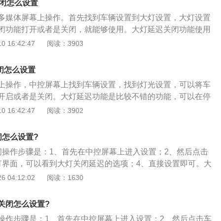
关闭怎么设置
型上面才有的配置。
多媒体屏幕上操作。首先找到车辆设置到大灯设置，大灯设置
闭功能打开或者是关闭，就能够使用。大灯延迟关闭功能使用
以在车辆锁车之后照亮道路。领克品牌旗下的领克01车型，是
 16:42:47
阅读：3903
轻族群体所打造的时尚SUV车型，领克01在安全配置上相对比
C自适应巡航、车辆自动刹车功能、全景影像功能、倒车侧方辅
闭怎么设置
功能以及其他17项智能驾驶辅助技术。
上操作，中控屏幕上找到车辆设置，找到灯光设置，可以将车
开启或者是关闭。大灯延迟功能是比较不错的功能，可以在停
面，提高安全性。上汽通用品牌旗下的荣威I6车辆的车身长度4
 16:42:47
阅读：3902
835毫米，高度1464毫米，轴距2715毫米，车辆的最小离地间隙
车辆的车身结构是4门5座的三厢车型，车辆的油箱容积是45
闭怎么设置?
67升，车辆的整车质保是三年或者10万公里，质保以先到的数
闭操作步骤是：1、首先在中控屏幕上进入设置；2、然后点击
灯界面，可以看到大灯关闭延迟的选项；4、直接设置即可。大
伴我回家功能，其本质就是头灯在车辆熄火后的延时关闭功
 04:12:02
阅读：1630
提供一段时间的外部照明。大灯总成的拆装步骤如下：1、打
灯泡，并拍照记录车灯安装的样子；2、然后用力拔出蓝色线
关闭怎么设置?
蓝色圈内是灯座，这个灯座稍微用力。直接拔下来露出灯尾，
操作步骤是：1、首先在中控屏幕上进入设置；2、然后点击车