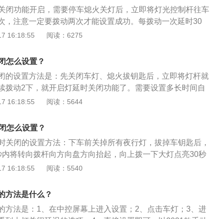
后在45秒种内将大灯关闭。
时关闭功能开启，需要停车熄火关灯后，立即将灯光控制杆往车
次，注意一定要拨动两次才能设置成功。每拨动一次延时30
30秒，所以艾瑞泽gx大灯延时关闭时间为60秒。更多相关资料
 16:18:55
阅读：6275
灯延时关闭功能后，在灭车以后，系统让大灯继续点亮一分钟，
一段时间的外部照明，此功能针对没有路灯的情况下非常方
关闭怎么设置？
能起到了照明的作用。有些车也将此功能称之为“伴我回家”。2.
关闭的设置方法是：先关闭车灯、熄火拔钥匙后，立即将灯杆就
018年推出的新车，其定位比同门的艾瑞泽5略高，轴距虽与艾瑞
续拨动2下，就开启灯延时关闭功能了。需要设置多长时间自
身长度却是比艾瑞泽5稍长，另外艾瑞泽GX支持更加先进的智
在仪表盘的设置里面找到，根据个人习惯和需要设置时间。名
 16:18:55
阅读：5644
方面也相对艾瑞泽5多了1.5T的车型供选择。目前艾瑞泽GX
下的首款互联网suv车型，其标配全LED银石前大灯、配备上汽
2019年的9月份，推出了四款1.5L的冠军版车型，主要对外
行3.0，能为车主提供一系列便利实用的功能，同时具备高端小
多媒体系统上的增配。
关闭怎么设置？
的L2级自动驾驶技术。
延时关闭的设置方法：下车前关掉所有夜行灯，拔掉车钥匙后，
秒内将转向拨杆向方向盘方向抬起，向上拨一下大灯点亮30秒
亮60秒后熄灭，最多拨动4次，最长点亮120秒。瑞虎5x的长
 16:18:55
阅读：5540
m、1830mm、1670mm，轴距为2630mm，车身结构为5门5
.5L涡轮增压发动机，最大功率115kw，最大扭矩230nm，环保
的方法是什么？
标准。
的方法是：1、在中控屏幕上进入设置；2、点击车灯；3、进