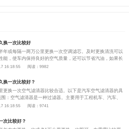
久换一次比较好
半年或每隔一两万公里更换一次空调滤芯。及时更换清洗可以
性能，使车内保持良好的空气质量，还可以节省汽油，如果长
空调的效果和车内成员的身体健康。汽车的空调滤芯是汽车空
 16:18:55
阅读：9982
重要的部件，有内循环模式和外循环模式。高速行驶时不方便
可以打开外循环模式，而在经过一些沙尘较大的地方时，可以
久换一次比较好？
堵车时也是需要打开内循环模式的，否则车内可能会有一股汽
万公里更换一次空气滤清器比较合适。以下是汽车空气滤清器的具
部分汽车的空调滤芯都在副驾驶后面，将副驾驶手套箱拆下来
范围：空气滤清器是一种过滤器。主要用于工程机车、汽车、
调滤芯了，相对来说还是比较简单的。
、无菌操作室及各种精密操作室中的空气过滤。2、未过滤影
 16:18:55
阅读：9741
态下需要吸进大量的空气，如果空气没有经过过滤，空气中悬
缸中，就会加速活塞组及气缸的磨损。较大的颗粒进入活塞与
一次比较好？
严重的“拉缸”现象，这在干燥多沙的工作环境中尤为严重。3、