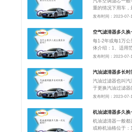
汽车空调滤芯一般
作用：空气滤清器
重的情况下用车，
用，保证气缸中进
购买正规厂家生产
发布时间：2023-07-17
之后装不上。2、
和拆卡子时，一定
空气滤清器多久换
向，不要把滤芯装
每1-2年或每1
个风道，周围严丝
体介绍：1、适用
农用机车、实验室
发布时间：2023-07-17
响：发动机工作状
浮的尘埃被吸入气
汽油滤清器多长时
气缸之间，会造成
汽油过滤器也叫汽
作用：空气滤清器
于更换汽油过滤器
用，保证气缸中进
间，因为受太多客
发布时间：2023-07-17
间造成较大影响。
一次，如果用车比
机油滤清器多久换
一次也可以。3、
机油滤清器一般都
短使用周期，虽然
或称机油格位于：
汽油过滤器，因为