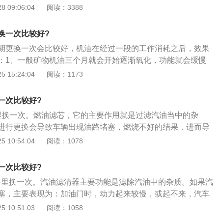
部件。机油滤清器有全流式与分流式之分；2、全流式滤清器
 09:06:04
阅读：3388
，致使燃油压力不足，车辆无法启动，同时还会造成燃油系统
油道之间，因此能滤清进入主油道的全部润滑油。分流式清器
致发动机动力不足或燃烧不充分，损坏三元催化器、氧传感器
过滤机油泵送出的部分润滑油；3、机滤对来自油底壳的机油
换一次比较好?
除，以洁净的机油供给曲轴、连杆、凸轮轴、增压器、活塞环
期更换一次会比较好，机油在经过一段的工作消耗之后，效果
滑、冷却、清洗作用，从而延长这些零部件的寿命。
：1、一般矿物机油三个月就会开始逐渐氧化，功能就会缓慢
概在四个月到半年，而全合成一般九个月；2、所以，就算你
 15:24:04
阅读：1173
到了一定的时间也需要更换发动机油，防止机油氧化褪性，损
这个只是少数；3、在经常开车用车的情况下，普通的矿物机
一次比较好?
更换，半合成机油7000公里更换，全合成机油比较长有个10000
里换一次。燃油滤芯，它的主要作用就是过滤汽油当中的杂
个只是平均大概的数值，跟行车路况和发动机工作环境有关
进行更换会导致车辆出现油路堵塞，燃烧不好的结果，进而导
途驾驶的话，矿物机油3500公里就需要检查是否需要更换。
车辆没劲，异常抖动，最后就是汽车打不着火，或者是行驶中
 10:54:04
阅读：1078
清器故障现象如下：1、易熄火，汽油滤清器堵塞后，汽油的
致发动机供油不足，行驶中或换挡时搓车现象明显，怠速时极
一次比较好?
行驶无力，由于供油不畅，致使发动机功率下降，车辆行驶无
万公里换一次。汽油滤清器主要功能是滤除汽油中的杂质。如果汽
、怠速时发动机抖动，汽油滤芯中度堵塞，不但不使汽车动力
塞，主要表现为：加油门时，动力起来较慢，或起不来，汽车
怠速时出现发动机抖动现象。
要打火2－5次才能打着。燃油滤清器故障现象如下：1、易熄
 10:51:03
阅读：1058
塞后，汽油的输送受到影响，导致发动机供油不足，行驶中或