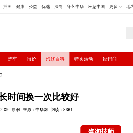
插画
健康
公益
优选
法制
守艺中华
应急中国
更多
地
选车
报价
汽修百科
特卖活动
经销商
好
长时间换一次比较好
2:09
原创
来源：中华网
阅读：8361
咨询技师