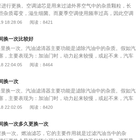
3、当汽车发动机盖刚好挡住前边的线时，迅速向左打死方向
里进行更换。空调滤芯是用来过滤外界空气中的杂质颗粒，长
车身与边线平行时回正方向盘，匀速驶出即可。
些杂质霉变，滋生细菌。而夏季空调使用频率过高，因此空调
应缩短。 空调滤芯的作用如下： 1、能使空调格贴紧壳体，保
 18:28:06
阅读：8421
进入车厢； 2、能分隔空气中，灰尘、花粉、研磨颗粒等固体
空气中，水份、煤烟、臭氧、异味、碳氧化物、so2、co2等；
间换一次比较好
附水份； 4、能使汽车玻璃不会蒙上水蒸气、使司乘人员视线
万公里换一次。汽油滤清器主要功能是滤除汽油中的杂质。假如汽
能给驾乘室提供新鲜空气，避免驾乘人员吸入有害气体，保障
塞，主要表现为：加油门时，动力起来较慢，或起不来，汽车
杀菌除臭； 5、能保证驾乘室空气清洁而不滋生细菌，创造分
要打火2－5次才能打着。 燃油滤清器故障现象如下： 1、易熄
 22:04:05
阅读：8464
分隔空气中，灰尘、芯粉、研磨颗粒等固体杂质；能有效拦截
塞后，汽油的输送受到影响，导致发动机供油不足，行驶中或
员不会过敏反应而影响行车安全。
显，怠速时极易造成熄火； 2、行驶无力，由于供油不畅，致
间换一次
，车辆行驶无力和车速降低； 3、怠速时发动机抖动，汽油滤
万公里换一次。汽油滤清器主要功能是滤除汽油中的杂质。假如汽
不使汽车动力变差，还会使汽车怠速时出现发动机抖动现象。
塞，主要表现为：加油门时，动力起来较慢，或起不来，汽车
要打火2－5次才能打着。 燃油滤清器故障现象如下： 1、易熄
 22:02:05
阅读：8420
塞后，汽油的输送受到影响，导致发动机供油不足，行驶中或
显，怠速时极易造成熄火； 2、行驶无力，由于供油不畅，致
间换一次多久更换一次
，车辆行驶无力和车速降低； 3、怠速时发动机抖动，汽油滤
里换一次。燃油滤芯，它的主要作用就是过滤汽油当中的杂
不使汽车动力变差，还会使汽车怠速时出现发动机抖动现象。