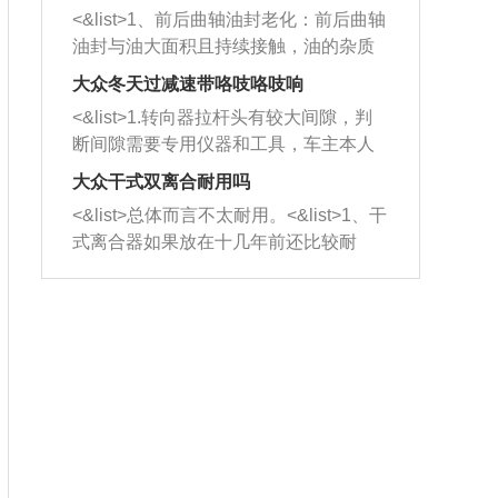
平底锅两耳，然后往左打半圈、一圈、
西取出来。但如果是因为积碳过多引起
<&list>1、前后曲轴油封老化：前后曲轴
一圈半的练习，往右同样也要打相同的
的堵塞，就需要将三元催化器泡在草酸
油封与油大面积且持续接触，油的杂质
圈数。 <&list>3、最后强调要反复练
中进行清洗。 <&list>3、也可以利用清
和发动机内持续温度变化使其密封效果
习，这样就可以形成肌肉记忆，在真实
大众冬天过减速带咯吱咯吱响
洗剂对堵塞的情况得到解决，将清洗剂
逐渐减弱，导致渗油或漏油。<&list>2、
驾驶车辆时，不需要记忆也能打好方
放在燃油箱中，与燃油混合后，车辆启
<&list>1.转向器拉杆头有较大间隙，判
活塞间隙过大：积碳会使活塞环与缸体
向。
动时，就可以和汽油一起进入到燃烧
断间隙需要专用仪器和工具，车主本人
的间隙扩大，导致机油流入燃烧室中，
室，最后形成废气排出，就可以让三元
无法制作，需要将车辆送到修理厂或4s
造成烧机油。<&list>3、机油粘度。使用
大众干式双离合耐用吗
催化器得到清洗，排气管堵塞的情况就
店；<&list>2.车辆半轴套管防尘罩破
机油粘度过小的话，同样会有烧机油现
<&list>总体而言不太耐用。<&list>1、干
能够得到解决。
裂，破裂后会出现漏油现象，使半轴磨
象，机油粘度过小具有很好的流动性，
式离合器如果放在十几年前还比较耐
损严重，磨损的半轴容易损坏，产生异
容易窜入到气缸内，参与燃烧。<&list>
用，但是由于现在的汽车发动机动力输
响；<&list>3.稳定器的转向胶套和球头
4、机油量。机油量过多，机油压力过
出越来越高，使得干式离合器散热不足
老化，一般是使用时间过长造成的。解
大，会将部分机油压入气缸内，也会出
的缺陷也逐渐暴露出来。<&list>2、由于
决方法是更换新的质量好的转向橡胶套
现烧机油。<&list>5、机油滤清器堵塞：
干式双离合的工作环境暴露在空气中，
和球头。
会导致进气不畅，使进气压力下降，形
而离合器的散热也是通离合器罩上面的
成负压，使机油在负压的情况下吸入燃
几个小孔来进行散热。但是在行驶过程
烧室引起烧机油。<&list>6、正时齿轮或
中变速箱需要换挡，就不得不使得离合
链条磨损：正时齿轮或链条的磨损会引
器频繁工作。<&list>3、长时间的低速行
起气阀和曲轴的正时不同步。由于轮齿
驶以及过于频繁的启停，导致离合器的