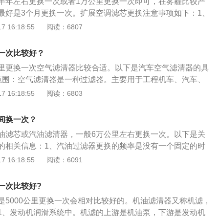
半年左右更换一次或者1万公里更换一次即可，在雾霾比较严
装在化油器或进气管的前方，起到滤除空气中灰尘、砂粒的作
最好是3个月更换一次。扩展空调滤芯更换注意事项如下：1、
入足量、清洁的空气。
的空调滤芯，买滤芯的时候要对比一下外观和尺寸，避免买了
 16:18:55
阅读：6807
更换空调滤芯时一定要关掉汽车发动机才可以进行。3、拧螺丝
要注意控制好适当的力度。4、安装时要注意滤芯的安装朝
一次比较好？
反。5、安装后检查滤芯是不是安装正确，过滤面需要覆盖整
万公里更换一次空气滤清器比较合适。以下是汽车空气滤清器的具
合缝。不然会导致过滤效果很差。
范围：空气滤清器是一种过滤器。主要用于工程机车、汽车、
、无菌操作室及各种精密操作室中的空气过滤。2、未过滤影
 16:18:55
阅读：6803
态下需要吸进大量的空气，如果空气没有经过过滤，空气中悬
缸中，就会加速活塞组及气缸的磨损。较大的颗粒进入活塞与
间换一次？
严重的“拉缸”现象，这在干燥多沙的工作环境中尤为严重。3、
油滤芯或汽油滤清器，一般6万公里左右更换一次。以下是关
装在化油器或进气管的前方，起到滤除空气中灰尘、砂粒的作
的相关信息：1、汽油过滤器更换的频率是没有一个固定的时
入足量、清洁的空气。
观因素的影响，像是车型的不同、品牌的不同，都会对更换时
 16:18:55
阅读：6091
2、油品太差要缩短更换的周期，基本上3万公里左右就要更换
较仔细，油品又很好，车子平常保养得也好，7~8万公里更换
一次比较好?
4S店一般会说2万公里就需要更换，这是因为4S店想让车主缩
是5000公里更换一次会相对比较好的。机油滤清器又称机滤，
早换了对车没坏处，但是意义不大。4、更换时切勿选择劣质
1、发动机润滑系统中。机滤的上游是机油泵，下游是发动机
劣质的汽油过滤器使用的滤芯材质较差，不仅过滤效果差，长