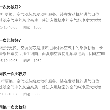
显，怠速时极易造成熄火；2、行驶无力，由于供油不畅，致
一次比较好?
，车辆行驶无力和车速降低；3、怠速时发动机抖动，汽油滤
进行更换。空气滤芯给发动机服务。装在发动机的进气口位
不使汽车动力变差，还会使汽车怠速时出现发动机抖动现象。
过滤空气中的灰尘杂质，使进入燃烧室的空气纯净度大大增
燃烧充分。汽车空气滤芯脏了会有以下症状：1、汽车行驶中
 10:40:03
阅读：1050
清器，会使发动机进气不足，使燃油燃烧不充分；2、导致发
动力下降、耗油量增加的现象发生。因此，汽车必须保持空气
一次比较好?
、空气格发生故障，会造成节气门体受到污染，导致怠速不
里进行更换。空调滤芯是用来过滤外界空气中的杂质颗粒，长
常等症状。
些杂质霉变，滋生细菌。而夏季空调使用频率过高，因此空调
应缩短。空调滤芯的作用如下：1、能使空调格贴紧壳体，保
 10:40:03
阅读：1069
进入车厢；2、能分隔空气中，灰尘、花粉、研磨颗粒等固体
空气中，水份、煤烟、臭氧、异味、碳氧化物、SO2、CO2
间换一次比较好
的吸附水份；4、能使汽车玻璃不会蒙上水蒸气、使司乘人员
进行更换。空气滤芯给发动机服务。装在发动机的进气口位
全；能给驾乘室提供新鲜空气，避免驾乘人员吸入有害气体，
过滤空气中的灰尘杂质，使进入燃烧室的空气纯净度大大增
强效杀菌除臭；5、能保证驾乘室空气清洁而不滋生细菌，创
燃烧充分。 汽车空气滤芯脏了会有以下症状： 1、汽车行驶中
 08:10:07
阅读：8508
有效分隔空气中，灰尘、芯粉、研磨颗粒等固体杂质；能有效
清器，会使发动机进气不足，使燃油燃烧不充分； 2、导致发
乘人员不会过敏反应而影响行车安全。
动力下降、耗油量增加的现象发生。因此，汽车必须保持空气
间换一次比较好