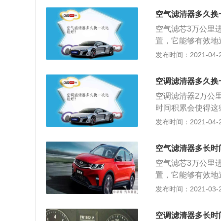
换挡时搓车现象明
空气滤清器多久换
使发动机功率下降
空气滤芯3万公里
芯中度堵塞，不但
置，它能够有效地
高，从而保证燃油
发布时间：2021-04-25
使用过脏的空气滤
动机工作不稳定，
空调滤清器多久换
滤清器的清洁；3
空调滤清器2万公
稳，发动机抖动异
时间积累会使得这
滤芯更换周期要相
发布时间：2021-04-25
证未过滤空气不会
杂质；3、能吸附
空气滤清器多长时
等；有强力和持久
空气滤芯3万公里
视线清晰，行车安
置，它能够有效地
保障驾驶安全；能
高，从而保证燃油
发布时间：2021-03-20
造分健康环境；能
使用过脏的空气滤
拦截花粉，保证司
动机工作不稳定，
空调滤清器多长时