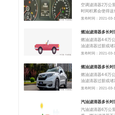
滤清器的清洁； 
空调滤清器2万公
盘。观察后视镜当
时间积累会使得这
滤芯更换周期要相
发布时间：2021-03-19
证未过滤空气不会
杂质； 3、能吸附
燃油滤清器多长时
有强力和持久的吸
燃油滤清器4-6
清晰，行车安全；
油滤清器过脏或堵
驾驶安全；能强效
启动困难，有时候
发布时间：2021-03-18
健康环境；能有效
火，汽油滤清器堵
花粉，保证司乘人
换挡时搓车现象明
燃油滤清器多长时
使发动机功率下降
燃油滤清器4-6
芯中度堵塞，不但
油滤清器过脏或堵
启动困难，有时候
发布时间：2021-03-18
火，汽油滤清器堵
换挡时搓车现象明
汽油滤清器多长时
使发动机功率下降
汽油滤清器6万公
芯中度堵塞，不但