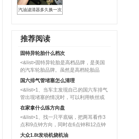
汽油滤清器多久换一次
比较好
推荐阅读
固特异轮胎什么档次
<&list>固特异轮胎是高档品牌，是美国
的汽车轮胎品牌。虽然是高档轮胎品
牌，但是中高低端的轮胎都有生产，这
国六排气管堵塞怎么清理
也是为了更好的开拓市场。
<&list>1、当车主发现自己的国六车排气
管出现堵塞的情况时，可以利用铁丝或
者是细棍，直接将杂物给取出来，如果
在家拿什么练方向盘
堵塞情况比较严重，也可以采取应急措
<&list>1、找一只平底锅，把两耳看作3
施。 <&list>2、直接利用木棍将所有的
点和9点钟方向，同时在6点钟和12点钟
杂物推到排气管里面的位置处，然后将
方向做一个标记。 <&list>2、双手握住
三元催化器拆解开，就可以将堵塞的东
大众1.8t发动机烧机油