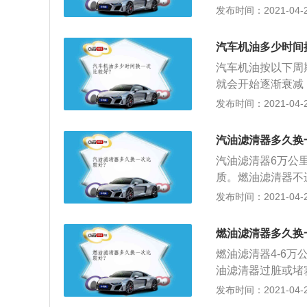
中需要润滑的各零
发布时间：2021-04-28
期使用会堵塞油路
串联于机油泵和主
压力异常，直接导
与主油道并联，仅
等贵重部件。
汽车机油多少时间
中有害杂质进行滤
汽车机油按以下周
等运动副，起到润
就会开始逐渐衰减
消退。半合成的大
发布时间：2021-04-25
的汽车放着不开，
伤发动机。当然，
汽油滤清器多久换
油平均5000公里
汽油滤清器6万公
公里；4、但是这
质。燃油滤清器不
系，如果你经常短
致产生大量积碳，
发布时间：2021-04-25
突然熄火。燃油滤
输送受到影响，导
燃油滤清器多久换
易造成熄火；2、
燃油滤清器4-6
力和车速降低；3
油滤清器过脏或堵
变差，还会使汽车
启动困难，有时候
发布时间：2021-04-25
火，汽油滤清器堵