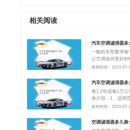
相关阅读
汽车空调滤清器多
一般的车型要求每
让空调保持更好的
时间不换则会影响
发布时间：2023-07-17
调系统中一个比较
打开窗户通风，就
汽车空调滤清器多
打开内循环模式，
每1-2年或每1
车尾气的味道。大
体介绍：1、适用
之后就可以更换空
农用机车、实验室
发布时间：2023-07-17
响：发动机工作状
浮的尘埃被吸入气
空调滤清器多久换
气缸之间，会造成