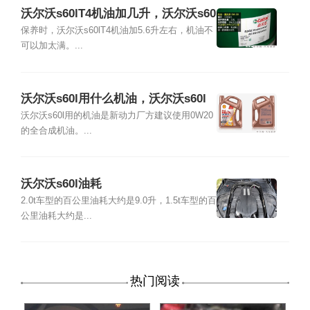
沃尔沃s60lT4机油加几升，沃尔沃s60
l机油量
保养时，沃尔沃s60lT4机油加5.6升左右，机油不
可以加太满。...
沃尔沃s60l用什么机油，沃尔沃s60l
如何查看机油位置
沃尔沃s60l用的机油是新动力厂方建议使用0W20
的全合成机油。...
沃尔沃s60l油耗
2.0t车型的百公里油耗大约是9.0升，1.5t车型的百
公里油耗大约是...
热门阅读