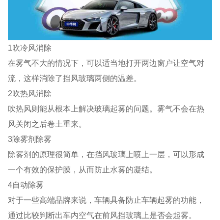
1吹冷风消除
在雾气不大的情况下，可以适当地打开两边窗户让空气对
流，这样消除了挡风玻璃两侧的温差。
2吹热风消除
吹热风则能从根本上解决玻璃起雾的问题。雾气不会在热
风关闭之后卷土重来。
3除雾剂除雾
除雾剂的原理很简单，在挡风玻璃上喷上一层，可以形成
一个有效的保护膜，从而防止水雾的凝结。
4自动除雾
对于一些高端品牌来说，车辆具备防止车辆起雾的功能，
通过比较判断出车内空气在前风挡玻璃上是否会起雾。