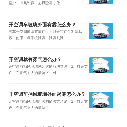
窗户，冷风除雾，热风除雾，使...
开空调车玻璃外面有雾怎么办？
汽车开空调玻璃有雾产生可以开窗产生对流除
雾、使用空调系统除雾、除雾剂除...
开空调就有雾气怎么办？
开空调前挡风玻璃就起雾的解决办法：1、打开窗
户：在雾气不大的情况下，可...
开空调前挡风玻璃外面起雾怎么办？
开空调前挡风玻璃起雾的解决方法是：1、打开窗
户。在雾气不大的情况下,可...