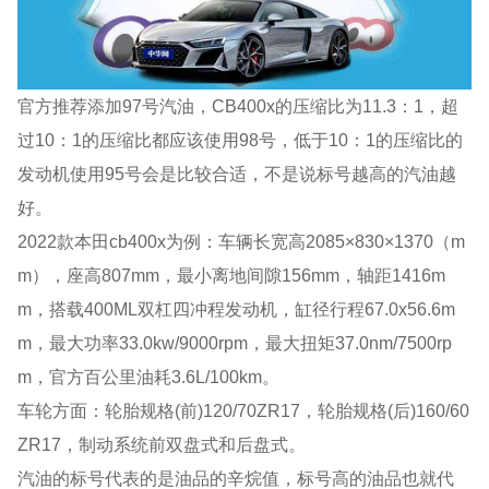
官方推荐添加97号汽油，CB400x的压缩比为11.3：1，超
过10：1的压缩比都应该使用98号，低于10：1的压缩比的
发动机使用95号会是比较合适，不是说标号越高的汽油越
好。
2022款本田cb400x为例：车辆长宽高2085×830×1370（m
m），座高807mm，最小离地间隙156mm，轴距1416m
m，搭载400ML双杠四冲程发动机，缸径行程67.0x56.6m
m，最大功率33.0kw/9000rpm，最大扭矩37.0nm/7500rp
m，官方百公里油耗3.6L/100km。
车轮方面：轮胎规格(前)120/70ZR17，轮胎规格(后)160/60
ZR17，制动系统前双盘式和后盘式。
汽油的标号代表的是油品的辛烷值，标号高的油品也就代