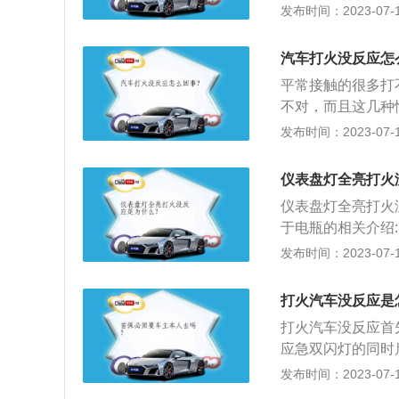
放空，出现这种情
发布时间：2023-07-17
动，说明是电瓶亏
的点火系统：查看
汽车打火没反应怎
如果没有电说明点
平常接触的很多打
也会导致汽车打不
不对，而且这几种
钥匙，这样汽车很
已经在红线以下，
发布时间：2023-07-17
已。
原因造成的亏电或
气大灯、高功率音
仪表盘灯全亮打火
动挡车启动时档位
仪表盘灯全亮打火
火。还有一些手动
于电瓶的相关介绍
给车加水或劣质防
果在10V以下，建
发布时间：2023-07-17
发动机被冻裂，导
以使用。2、使用年
5、车辆积炭过多
般在2-3年左右
就能减少积炭。
打火汽车没反应是
打火汽车没反应首
应急双闪灯的同时
工作，说明电量不
发布时间：2023-07-17
踩下离合踏板不放