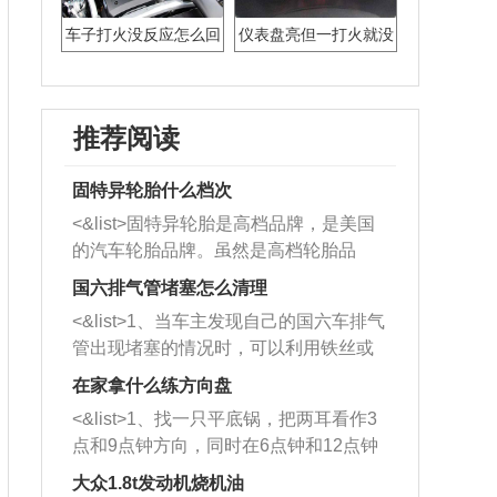
车子打火没反应怎么回
仪表盘亮但一打火就没
事
反应
推荐阅读
固特异轮胎什么档次
<&list>固特异轮胎是高档品牌，是美国
的汽车轮胎品牌。虽然是高档轮胎品
牌，但是中高低端的轮胎都有生产，这
国六排气管堵塞怎么清理
也是为了更好的开拓市场。
<&list>1、当车主发现自己的国六车排气
管出现堵塞的情况时，可以利用铁丝或
者是细棍，直接将杂物给取出来，如果
在家拿什么练方向盘
堵塞情况比较严重，也可以采取应急措
<&list>1、找一只平底锅，把两耳看作3
施。 <&list>2、直接利用木棍将所有的
点和9点钟方向，同时在6点钟和12点钟
杂物推到排气管里面的位置处，然后将
方向做一个标记。 <&list>2、双手握住
三元催化器拆解开，就可以将堵塞的东
大众1.8t发动机烧机油