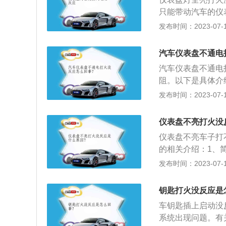
是否出现故障，汽
只能带动汽车的仪
进行修理，避免因
汽车的过程中，如
发布时间：2023-07-17
汽车的仪表盘不亮
仪表板闪烁时，你
了。需要立即更换
量损耗的现象。如
关闭。很有可能是
汽车仪表盘不通电
重耗电，停车熄火
店进行电脑诊断修
汽车仪表盘不通电
车记录仪等。2、
的油，汽车不可能
阻。以下是具体介
现故障，车主及时
口周围带一个纱布
花塞是汽车点火系
发布时间：2023-07-17
障，车主需要检查
劣质防冻液。结果
的性能好坏，关系
燃油泵出现了故障
车水泵就不能工作
转速不够即无力，
果损坏及时更换。
仪表盘不亮打火没
剂。
供油管内无油压。
挡才能正常启动车
仪表盘不亮车子打
别低时水与杂物相
需要检查汽车的档
的相关介绍：1、
按型式分有屏式仪
发布时间：2023-07-17
带外照明，亦可附
按需要将各种仪表
钥匙打火没反应是
示灯、驻车指示灯
车钥匙插上启动没
灯、电子油门指示
系统出现问题。有
灯、O/D挡指示灯