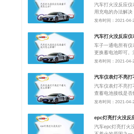
汽车打火没反应仪
常，工况不良；5.
用充电的办法解决
障。
些麻烦，除非您附
发布时间：2021-04-28
大；3、如果蓄电
好是更换蓄电池，
汽车打火没反应仪
车子一通电所有仪
更换蓄电池即可。
起动电流（一般高达
发布时间：2021-04-28
设备供电；3、当
量电容器，可以保
汽车仪表灯不亮打
时，将一部分电能
汽车仪表灯不亮打
查蓄电池接线是否
复处理，如果接线
发布时间：2021-04-28
帮你推动车辆，你
上，自动挡的要拨
epc灯亮打火没反
可以慢慢松开离合
汽车epc灯亮打
态）。
不着火的原因之一