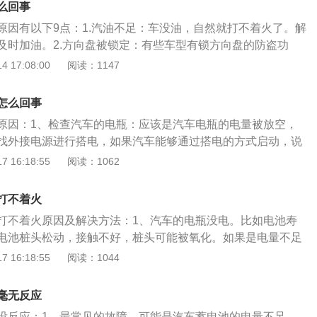
么回事
原因有以下9点：1.汽油不足：车没油，自然就打不着火了。解
及时加油。2.方向盘被锁定：有些车型有锁方向盘的防盗功
向盘会导致方向盘锁死，阻止下次点火。解决方法：需要用钥
 17:08:00
阅读：1147
匙边轻轻转动方向盘即可启动点火。3.点火系统故障：车辆点
如损坏的火花塞，也会导致车辆点火失败。解决方法：去4S店
怎么回事
换火花塞。4.空气滤芯脏污和堵塞：车辆空气滤清器脏污堵塞
原因：1、检查汽车的电瓶：应该是汽车电瓶的电量被放空，
障，都会导致发动机进气困难，点火困难。解决方法：更换空
找外接电源进行搭电，如果汽车能够通过搭电的方式启动，说
：由于长期使用劣质机油或不良驾驶习惯，发动机积碳严重，启
致，对电瓶充电之后再检查电瓶的寿命。2、检查汽车的点火
 16:18:55
阅读：1062
：清理积碳，换优质机油，改善驾驶习惯。6.节气门脏污：如
火开关的火线是否有电，如果有电说明点火开关正常，如果没
动油门将无法启动发动机，因为积碳导致没有足够的空气进入
故障。点火开关按钮坏了就需要进行更换。3、汽车的方向盘
方法：加点油门加大油门开度，就可以起步了。同时，建议清
打不着火
现这种情况也会导致汽车打不着火，这时需要将一只手放在方
冻液不足或劣质：有的车主给车加水或者劣质防冻液，结果冬天
打不着火原因及解决方法：1、汽车的电瓶没电。比如电池寿
来回拧汽车钥匙，这样汽车很快就能启动，出现这种情况并不
个水路都结冰了，冻裂了发动机，导致汽车水泵不能运转，打
电池桩头松动，接触不好，桩头可能被氧化。如果是电量不足
盘锁死而已。点火系统是汽车发动机的核心部件。一般来说，
机其他部位。解决方法：及时补充防冻液，使用优质防冻液。
电即可，如果是电瓶到了使用寿命，就需要更换新的电瓶。
 16:18:55
阅读：1044
圈、分电器、火花塞、点火开关和控制电路组成。为使点火发
ECU行车电脑主板故障、启动按钮内部接线故障等，都可能导致
。如果车辆的主继电器发生故障，在按下点火开关或者转动钥
据各气缸的点火顺序，为火花塞提供高能高压电（约15000～3
法：去维修点检查ECU主板及各按键内部电路。9.油路故障：
电器触点不能有效的吸合，就会导致汽车的仪表盘没有反应，
花塞产生足够强的火花点燃可燃混合物。
毫无反应
会导致发动机无法供油，也会导致发动机无法启动。解决方
，需要及时去4S店检查。3、电路故障。需要排除汽车的电路
油路。
没反应：1、最常见的故障，可能是汽车蓄电池的电量不足，