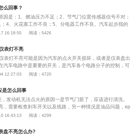
用倒车挡以松开离合器踏板时，汽车不停顿下来为准。松开手
怎么回事？
，待汽车完全滑行起来后，松开离合器，在发动机点火瞬间，
原因是：1、燃油压力不足；2、节气门位置传感器信号不对；
同时拉手刹空挡加油门即可。
良；4、火花塞工作不良；5、分电器工作不良。汽车起步指的
动的转变的过程，平路起步是指汽车在相对平整的地面上的起
 16:18:55
阅读：5426
汽车在一定角度的坡道上起步。燃油泵是汽车配件行业的专业
燃油喷射系统的基本组成之一，位于车辆油箱内部，燃油泵在
应仪表灯不亮
时工作，如果发动机停止而点火开关仍处于ON时，HFMSFI控
应仪表灯不亮可能是因为汽车的点火开关损坏，或者是仪表盘出
的电源，以避免意外点火。
在汽车电路中是重要的开关，是汽车各个电路分子的控制，可
点火线圈，主要有4个档位，当点火开关出现故障，汽车就无
 12:27:03
阅读：4720
主要功能是锁住转向盘转中接通点火仪表指示灯，点火开关出
的后果，出现故障很可能是因为驾驶员长期错误的操作方式导
应是怎么回事
4个档位是递进式的，在操作过程中是让汽车的天气逐渐进入
灯亮，发动机无法点火的原因一是节气门脏了，应该进行清洗。
间通电会给汽车电瓶造成负担，久而久之会导致汽车的点火开
亮，需要检查刹车开关以及线路，另一种情况是油品问题，ep
Epc灯表示发动机功率的电子调节(电子节气门)。在车辆维护
 16:43:13
阅读：4299
告的故障是常见的。如果灯亮了，这意味着电子节气门系统可能
可能会影响车辆的正常使用。Epc灯问题:1、进气系统故障，
表盘不亮怎么办?
节气门体脏污，积碳过多；3.燃料选择不达标；4.气缸压力异