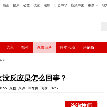
插画
健康
公益
优选
法制
守艺中华
应急中国
更多
地
选车
报价
汽修百科
特卖活动
经销商
事？
火没反应是怎么回事？
8:55
原创
来源：中华网
阅读：8247
咨询技师