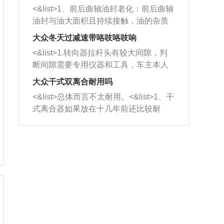
平底锅两耳，然后往左打半圈、一圈、
西取出来。但如果是因为积碳过多引起
<&list>1、前后曲轴油封老化：前后曲轴
一圈半的练习，往右同样也要打相同的
的堵塞，就需要将三元催化器泡在草酸
油封与油大面积且持续接触，油的杂质
圈数。 <&list>3、最后强调要反复练
中进行清洗。 <&list>3、也可以利用清
和发动机内持续温度变化使其密封效果
习，这样就可以形成肌肉记忆，在真实
大众冬天过减速带咯吱咯吱响
洗剂对堵塞的情况得到解决，将清洗剂
逐渐减弱，导致渗油或漏油。<&list>2、
驾驶车辆时，不需要记忆也能打好方
放在燃油箱中，与燃油混合后，车辆启
<&list>1.转向器拉杆头有较大间隙，判
活塞间隙过大：积碳会使活塞环与缸体
向。
动时，就可以和汽油一起进入到燃烧
断间隙需要专用仪器和工具，车主本人
的间隙扩大，导致机油流入燃烧室中，
室，最后形成废气排出，就可以让三元
无法制作，需要将车辆送到修理厂或4s
造成烧机油。<&list>3、机油粘度。使用
大众干式双离合耐用吗
催化器得到清洗，排气管堵塞的情况就
店；<&list>2.车辆半轴套管防尘罩破
机油粘度过小的话，同样会有烧机油现
<&list>总体而言不太耐用。<&list>1、干
能够得到解决。
裂，破裂后会出现漏油现象，使半轴磨
象，机油粘度过小具有很好的流动性，
式离合器如果放在十几年前还比较耐
损严重，磨损的半轴容易损坏，产生异
容易窜入到气缸内，参与燃烧。<&list>
用，但是由于现在的汽车发动机动力输
响；<&list>3.稳定器的转向胶套和球头
4、机油量。机油量过多，机油压力过
出越来越高，使得干式离合器散热不足
老化，一般是使用时间过长造成的。解
大，会将部分机油压入气缸内，也会出
的缺陷也逐渐暴露出来。<&list>2、由于
决方法是更换新的质量好的转向橡胶套
现烧机油。<&list>5、机油滤清器堵塞：
干式双离合的工作环境暴露在空气中，
和球头。
会导致进气不畅，使进气压力下降，形
而离合器的散热也是通离合器罩上面的
成负压，使机油在负压的情况下吸入燃
几个小孔来进行散热。但是在行驶过程
烧室引起烧机油。<&list>6、正时齿轮或
中变速箱需要换挡，就不得不使得离合
链条磨损：正时齿轮或链条的磨损会引
器频繁工作。<&list>3、长时间的低速行
起气阀和曲轴的正时不同步。由于轮齿
驶以及过于频繁的启停，导致离合器的