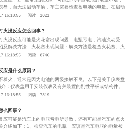
车的电路故障也会导致仪表盘不亮，汽车打不着火。需要及时
表盘，而无法启动车辆，车主需要检查蓄电池的电量。在启动
为电路故障引起汽车的其他零件损坏，造成更大的损失。如果
果你发现汽车的仪表盘闪着咔嗒声，那是因为电池没电了，当
 16:18:55
阅读：1021
打不着火，需要及时维修，避免影响出行。4、启动保险丝断
可以听到起动机转动的声音，但它不能平稳运行，这是电池电
新的保险丝。5、如果仪表盘所有指示灯不亮，启动后会及时
果出现这种情况，一定要及时更换电池，为了防止汽车电瓶严
仪表盘有问题，常见原因是仪表CPU损坏。需要将车送到维修
打火没反应怎么回事？
前，一定要关掉车上的电器设备，主要包括大灯、收音机、行
理。6、石油问题。开箱后发现油箱内有水和泥浆。有了这样
打火没反应可能是火花塞出现问题，电瓶亏电，汽油流动受
可能是汽车的点火系统损坏，如果是火花塞或者是点火线圈出
不被损坏。建议车主去正规加油站加油。外出时可以在加油枪
绍及解决方法：火花塞出现问题：解决方法是检查火花塞。火
更换损坏的部件。3、可能是汽车的节气门传感器出现了故
袋，过滤杂质。7、未添加防冻剂。一些车主在汽车上加水或
统的关键。点火系统又是发动机工作的关键点，因此，火花塞
 16:18:55
阅读：8746
节气门传感器，维修后需要将故障码消除。4、可能是汽车的
冬天特别冷的时候，整个水路都冻住了，导致发动机冻裂，汽
着整车的工作性能及效率。电瓶亏电：特点是起动机开始转但
，燃油的压力就会不正常，需要到4S店检查汽车的燃油泵，如
，而且发动机的其他部件都受到伤害。需要添加合适的防冻
后来起动机只咔咔响不转。汽油流动受阻：表现特点为发动机
5、汽车的档位挂错了，车辆也会打不着火，车辆在P挡或者N
反应是什么原因？
发生于温度特别低的早晨，是燃油管路长期脏污造成。温度特
辆，如果车辆挂在R档或者其他档位，车辆就无法打火，车主
不着火，通常是因为电池的两级接触不良。以下是关于仪表盘
混使燃油管路不通，结果无法起动。
位。
简介：仪表盘用于安装仪表及有关装置的刚性平板或结构件。
表盘、框架式仪表盘、通道式仪表盘、柜式仪表盘。仪表盘可
 16:18:55
阅读：7819
接控制台，有各种形式及规格，可按需要安装各种仪表，亦可
盘组合成一个整体。2、仪表盘上的指示灯种类：车门状态指
怎么回事？
、仪表盘各指示灯、电瓶指示灯、燃油指示灯、清洗液指示
反应可能是汽车上的电瓶亏电所导致，还有可能是汽车的点火
灯、前后雾灯指示灯、转向指示灯、远光指示灯、安全带指示
关介绍如下：1、检查汽车的电瓶：应该是汽车电瓶的电量被
、内循环指示灯、示宽指示灯、VSC指示灯、TCS指示灯等。