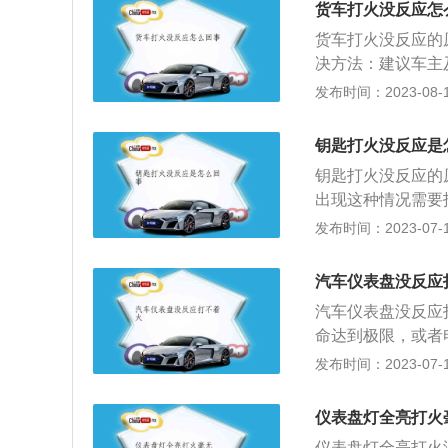
货车打火没反应怎
货车打火没反应的
决方法：建议车主
能。熄火后触摸方
发布时间：2023-08-14
匙启动，边转动钥
火系统的故障，例
钥匙打火没反应是
修理点火系统，更
钥匙打火没反应的
或进气系统其他故
出现这种情况需要
气滤芯。5.积碳
明是电瓶亏电所导
发布时间：2023-07-17
动困难。解决方法
系统：查看进入点
果油门脏了，冷启
有电说明点火开关
启动发动机。解决
汽车仪表盘没反应
不小心被锁死：出
洗节气门。7.防
汽车仪表盘没反应
向盘上，另一只手
特别冷的时候，整
命达到极限，或者
是故障，只是方向
不着火，伤到发动
只需要将电瓶充满
发布时间：2023-07-17
它由电源、点火线
8.线路故障：如
2、主继电器故障
动机正常工作，根
点火失败。解决方
匙时，汽车的主继
0000V），使火
仪表盘灯全亮打火
比如机油泵损坏，
车辆也会打不着火
法：去维修点维修
仪表盘灯全亮打火