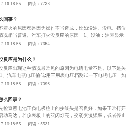
况需要找外接电源进行搭电，如果汽车能够通过搭电的方式启
 16:18:55
阅读：7738
电所导致，对电瓶充电之后再检查电瓶的寿命。2、检查汽车
进入点火开关的火线是否有电，如果有电说明点火开关正常，
么回事？
火开关故障。3、汽车的方向盘不小心被锁死：出现这种情况
不着火的原因都是因为操作不当造成，比如没油、没电、挡位
着火，这时需要将一只手放在方向盘上，另一只手来回拧汽车
情况相当普遍。汽车打火没反应的原因：1、没油：油表显示
快就能启动，出现这种情况并不是故障，只是方向盘锁死而
自然打不着火。2、电瓶没电：可能是由于长时间大灯未关等
 16:18:55
阅读：7354
是电瓶寿命到期，一般建议2年就及时更换电瓶。另外加装氙
响、DVD等也是造成车辆电路故障的原因。3、档位不对：自
没反应是为什么？
一定要放在P挡或N挡上，如果放在R或者D挡上就会打不着
没反应出现这种情况最常见的原因为电瓶电量不足。以下是关
挡车如果不踩离合也会打不着火。4、未加防冻液：有些车主
:1、汽车电瓶电压偏低:用三用表电压档测试一下电瓶电压，如
冻液，结果导致冬天特别冷的情况下，造成整个水路被冻住，
议更换。如在11V左右勉强使用，要做好更换准备，12V以上可
 16:18:55
阅读：7096
致汽车水泵无法运作，打不着火，并且伤及发动机其他部件。
限:汽车电瓶一般2-4年换一次。理论来讲,汽车蓄电池的寿命一
：积炭过多也会导致车辆打不着火，解决方法是经常跑跑高速
，如果使用和维护得当，可以使用到4年也是没有问题。
怎么回事？
先检查蓄电池正负电极柱上的接线头是否良好，如果正常打开
启动马达，若仪表板上的双闪灯亮，变弱变慢频率，或者停止
足，需要找汽车维修人员施救。驾驶员打开点火开关至ON挡，
 16:18:55
阅读：5531
，根据推车人数选择挡位。一般只能挂3挡，人多时可挂2挡或