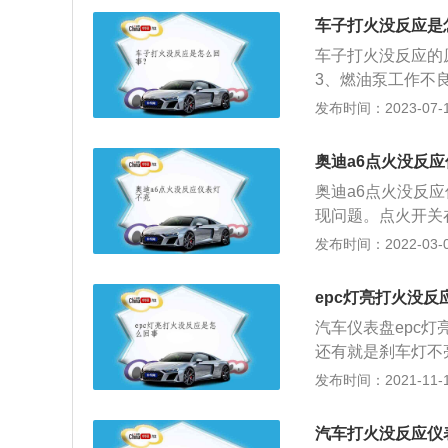
者1挡起步。也可
车子打火没反应是
刹，推动汽车移动
车子打火没反应的
再次踩下离合器，
3、燃油泵工作不
是汽车由静止向运
发布时间：2023-07-17
步，坡道起步是指
术语，是电喷汽车
奥迪a6点火没反
启动和发动机运转
奥迪a6点火没反
制模块关闭燃油泵
现问题。点火开关
以自动开启或关闭
发布时间：2022-03-04
法正常启动，它的
现故障会造成严重
epc灯亮打火没反
致的，点火开关的
汽车仪表盘epc
工作状态，如果瞬
还有就是刹车灯不
关出现故障。
c故障灯也会点亮。
发布时间：2021-11-10
中，由epc灯警
有故障，这些故障
汽车打火没反应仪
如泄漏或堵塞；2.