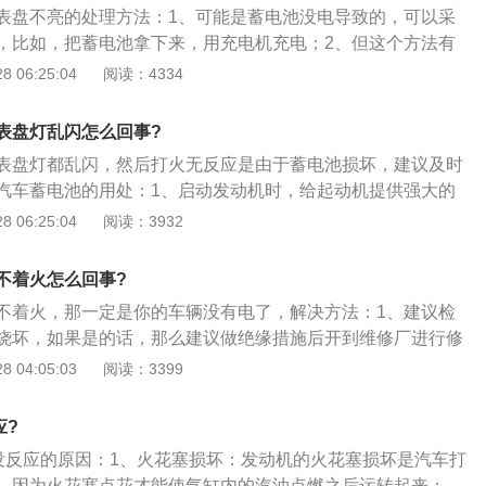
表盘不亮的处理方法：1、可能是蓄电池没电导致的，可以采
偶尔失败和误报；6.阀门故障、卡滞或积碳等。；7.ECU故
，比如，把蓄电池拿下来，用充电机充电；2、但这个方法有
近正好有修理店，自己买充电机的话，虽然不贵但必要性不
 06:25:04
阅读：4334
池已经用了五六年以上，估计充电也不会有太好效果，此时最
把新蓄电池装上，发动机就能顺利启动，问题便解决了。
表盘灯乱闪怎么回事?
表盘灯都乱闪，然后打火无反应是由于蓄电池损坏，建议及时
汽车蓄电池的用处：1、启动发动机时，给起动机提供强大的
200600A）；2、当发电机过载时，可以协助发电机向用电
 06:25:04
阅读：3932
发动机处于怠速时，向用电设备供电；4、蓄电池还是一个大容
护汽车的用电器；5、当发电机端电压高于铅蓄电池的电动势
不着火怎么回事?
转变为化学能储存起来，也就是进行充电。
不着火，那一定是你的车辆没有电了，解决方法：1、建议检
烧坏，如果是的话，那么建议做绝缘措施后开到维修厂进行修
没有问题，则是蓄电池没电了；2、你可以找几个人（3-5人）
 04:05:03
阅读：3399
坐在车上的时候把挡位变成2挡。这种方法只能用再手动挡车
打救援电话；3、踩离合器，速度达到人可以推的极限，你就
应?
器，这样应该能够启动了（当然你必须保持车钥匙处以打开状
火没反应的原因：1、火花塞损坏：发动机的火花塞损坏是汽车打
，因为火花塞点花才能使气缸内的汽油点燃之后运转起来；