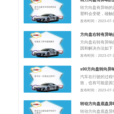
用的方向盘是三幅
者更换皮带，皮带
转方向盘有异响的
入产生异响：限位
塑料会变硬，碰触
而破裂，建议更换
球头老化，这个情
发布时间：2023-07-17
音。方向盘内气囊
如果是这个方面出
题，未拆卸方向盘
响；5、减震器平
方向盘右转有异响
车、轮船、飞机等
方向盘右转有异响
边缘上的力转变为
因和解决办法如下
接，能够在一定程
发布时间：2023-07-17
以及车身所造成的
力轴承。转向助力
s90方向盘转向异
现异响。解决办法
汽车在行驶的过程
致，也有可能是因
下是关于方向盘的
发布时间：2023-07-17
驶方向的轮状装置
其功能是将驾驶员
转动方向盘底盘异
径大些的转向盘转
转动方向盘底盘异
向器与转向轴之间