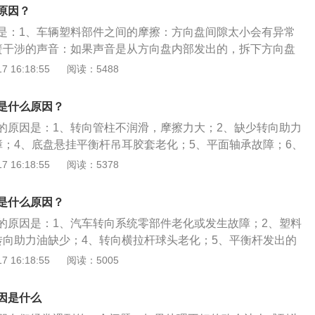
幅度、速度要与汽车转弯的角度和车辆行驶的速度相适应；3、
原因？
要转动方向盘避免造成转向系统损坏和轮胎磨损；4、左右手
是：1、车辆塑料部件之间的摩擦：方向盘间隙太小会有异常
置不要靠太近。
簧干涉的声音：如果声音是从方向盘内部发出的，拆下方向盘
黄油，如果还响就需要更换气囊游丝；3、减震器平面轴承发
 16:18:55
阅读：5488
盖听一下声音是不是从减震器顶座的位置发出，如果是，在平
，如果涂后还是响就需要更换；4、助力带松紧不当或老化：
是什么原因？
正确拉紧或老化，会听到异常声音，调整皮带松紧或更换皮带
的原因是：1、转向管柱不润滑，摩擦力大；2、缺少转向助力
障；4、底盘悬挂平衡杆吊耳胶套老化；5、平面轴承故障；6、
、驾驶习惯不好，过度踩刹车；8、刹车盘与刹车片表面异常磨
 16:18:55
阅读：5378
异响的解决方法是：1、润滑转向管柱；2、补充转向助力油；
4、更换底盘悬挂平衡杆吊耳胶套；5、更换平面轴承；6、更换
是什么原因？
的原因是：1、汽车转向系统零部件老化或发生故障；2、塑料
转向助力油缺少；4、转向横拉杆球头老化；5、平衡杆发出的
故障和助力皮带松紧度老化。方向盘的正确使用方法为：1、避
 16:18:55
阅读：5005
，在车辆移动之后再打方向；2、当车辆停稳之后，将方向盘
免悬挂系统和轮胎承受负荷；3、调头的时候尽量避免方向盘
因是什么