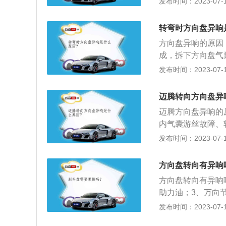
发布时间：2023-07-17
概率是因为方向盘
有可能是转向灯自
响，如果还响就更
如果是，那么这个
者拔掉安全气囊保
转弯时方向盘异响
盘下方传来，那么
果异响来源在车外
方向盘异响的原因
滑，那么就会产生
开车头盖听一下声
成，拆下方向盘气
响就会消失。3、
的平面轴承发出的
损坏。2、转向横
发布时间：2023-07-17
概率是因为方向盘
如果涂后还是响，
情况通常都是更换
响，如果还响就更
的声音，那么要检
面轴承发出异响，
者拔掉安全气囊保
迈腾转向方向盘异
动、损坏不但会在
出的声音。减震器
果异响来源在车外
可以通过加垫片的
迈腾方向盘异响的
响，就只能进行更
开车头盖听一下声
内气囊游丝故障、
的平面轴承发出的
当或老化等，建议
发布时间：2023-07-17
如果涂后还是响，
拉杆球头老化、有
的声音，那么要检
位。2.当方向机
方向盘转向有异响
动、损坏不但会在
滑。
可以通过加垫片的
方向盘转向有异响
助力油；3、万向
损坏；6、助力系
发布时间：2023-07-17
车片表面异常磨损