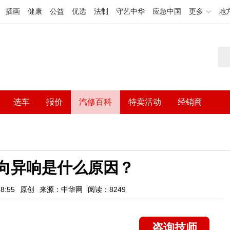
插画
健康
公益
优选
法制
守艺中华
应急中国
更多
地
选车
报价
汽修百科
特卖活动
经销商
？
转向异响是什么原因？
8:55
原创
来源：中华网
阅读：8249
咨询技师