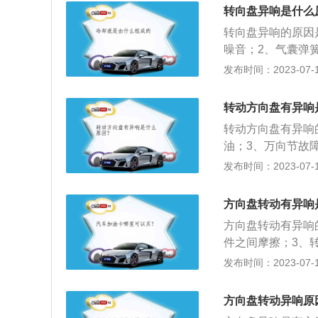
2、方向盘转动的
转向盘异响是什么
汽车停止不动时不
转向盘异响的原因
放在方向盘上的位
噪音；2、气囊弹
在气囊游丝上涂些
发布时间：2023-07-17
出异响：打开车头
面轴承上涂些黄油
转动方向盘有异响
如果助力皮带没有
转动方向盘有异响
即可。
油；3、万向节故
助力系统故障；7
发布时间：2023-07-17
损。转动方向盘有
3、更换万向节；
方向盘转动有异响
助力系统。
方向盘转动有异响
件之间摩擦；3、
异响；6、转向机
发布时间：2023-07-17
免原地转动方向盘
回到正中位置，避
方向盘转动异响原
打到死点的位置。