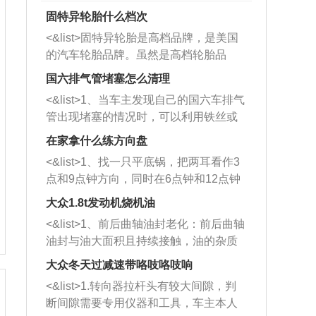
固特异轮胎什么档次
<&list>固特异轮胎是高档品牌，是美国
的汽车轮胎品牌。虽然是高档轮胎品
牌，但是中高低端的轮胎都有生产，这
国六排气管堵塞怎么清理
也是为了更好的开拓市场。
<&list>1、当车主发现自己的国六车排气
管出现堵塞的情况时，可以利用铁丝或
者是细棍，直接将杂物给取出来，如果
在家拿什么练方向盘
堵塞情况比较严重，也可以采取应急措
<&list>1、找一只平底锅，把两耳看作3
施。 <&list>2、直接利用木棍将所有的
点和9点钟方向，同时在6点钟和12点钟
杂物推到排气管里面的位置处，然后将
方向做一个标记。 <&list>2、双手握住
三元催化器拆解开，就可以将堵塞的东
大众1.8t发动机烧机油
平底锅两耳，然后往左打半圈、一圈、
西取出来。但如果是因为积碳过多引起
<&list>1、前后曲轴油封老化：前后曲轴
一圈半的练习，往右同样也要打相同的
的堵塞，就需要将三元催化器泡在草酸
油封与油大面积且持续接触，油的杂质
圈数。 <&list>3、最后强调要反复练
中进行清洗。 <&list>3、也可以利用清
和发动机内持续温度变化使其密封效果
习，这样就可以形成肌肉记忆，在真实
大众冬天过减速带咯吱咯吱响
洗剂对堵塞的情况得到解决，将清洗剂
逐渐减弱，导致渗油或漏油。<&list>2、
驾驶车辆时，不需要记忆也能打好方
放在燃油箱中，与燃油混合后，车辆启
<&list>1.转向器拉杆头有较大间隙，判
活塞间隙过大：积碳会使活塞环与缸体
向。
动时，就可以和汽油一起进入到燃烧
断间隙需要专用仪器和工具，车主本人
的间隙扩大，导致机油流入燃烧室中，