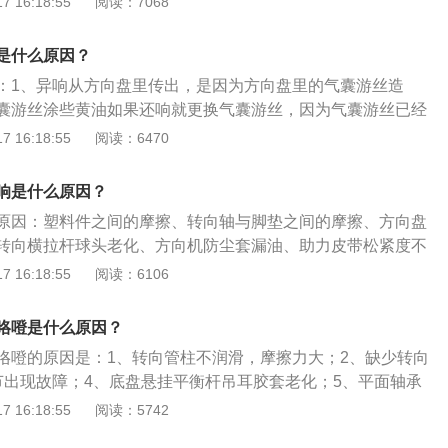
 16:18:55
阅读：7068
里的气囊游丝造成，拆下方向盘气囊游丝涂些黄油看还响不
动回位机构的回弹卡子发出的声音，这种情况需要进行确认，
换气囊游丝，因为气囊游丝损坏。注意拆卸方向盘要温柔，或
是正常情况。2、方向柱防尘套发出的异响：如果异响从方向
险丝，以免安全气囊弹出。4、减震器平面轴承发出异响：如
是什么原因？
有可能是方向柱防尘套发出的异响。由于方向柱防尘套缺少润
，那么有可能是减震器的平面轴承缺油发出的声音的，只要打
：1、异响从方向盘里传出，是因为方向盘里的气囊游丝造
摩擦的声音。这种情况，车主只需要在防尘套内涂些黄油，异
音是不是从减震器顶座的位置发出，这样就知道是不是减震器
囊游丝涂些黄油如果还响就更换气囊游丝，因为气囊游丝已经
方向盘里传出的异响如果异响从方向盘里传出，那么问题很大
声音，减震器的平面轴承发响，可以在平面轴承上涂些黄油，
拉杆球头老化，就会造成汽车方向盘抖动和声响的情况，这种
 16:18:55
阅读：6470
里的气囊游丝造成，拆下方向盘气囊游丝涂些黄油看还响不
就只能更换。5、平衡杆发出的异响：如果并不是减震器传出
转向横拉杆球头，并且在更换后进行四轮定位。3、减震器平
换气囊游丝，因为气囊游丝损坏。注意拆卸方向盘要温柔，或
查一下平衡杆胶有没有出现松动或损坏的现象，平衡杆胶松
打开车头盖听一下，这样可以判断是不是减震器的平面轴承发
险丝，以免安全气囊弹出。4、减震器平面轴承发出异响：如
响是什么原因？
打方向时响，在过不平路面时也会发出响声，平衡杆胶松动是
的平面轴承发响，可以在平面轴承上涂些黄油，如果涂后还是
，那么有可能是减震器的平面轴承缺油发出的声音的，只要打
方式来解决，如果损坏就只能更换。
原因：塑料件之间的摩擦、转向轴与脚垫之间的摩擦、方向盘
换。
音是不是从减震器顶座的位置发出，这样就知道是不是减震器
转向横拉杆球头老化、方向机防尘套漏油、助力皮带松紧度不
声音，减震器的平面轴承发响，可以在平面轴承上涂些黄油，
去当地4S店或维修店查找原因。以下是具体介绍：1.当转向横
 16:18:55
阅读：6106
就只能更换。5、平衡杆发出的异响：如果并不是减震器传出
旷量造成异响时，应该更换转向横拉杆球头，并且做四轮定
查一下平衡杆胶有没有出现松动或损坏的现象，平衡杆胶松
防尘套漏油造成异响时，需要更换防尘套或者重新使用黄油润
咯噔是什么原因？
打方向时响，在过不平路面时也会发出响声，平衡杆胶松动是
方式来解决，如果损坏就只能更换。
咯噔的原因是：1、转向管柱不润滑，摩擦力大；2、缺少转向
节出现故障；4、底盘悬挂平衡杆吊耳胶套老化；5、平面轴承
统出现问题；7、驾驶习惯不好，过度踩刹车；8、刹车盘与刹
 16:18:55
阅读：5742
。方向盘使用的注意事项是：1、不能双手同时脱离方向盘；