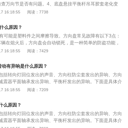
检查万向节是否有问题。4、底盘悬挂平衡杆吊耳胶套老化变
向盘在整车上的安装更合理。
损坏。关于汽车方向盘的相关信息如下：1、功能：其功能是将
 16:18:55
阅读：7738
盘边缘上的力转变为转矩后传递给转向轴。2、正确握法：如
表盘面，正确的手势是左手握在九、十时之间，右手握在三、
响什么原因？
碰撞时，这样的姿势更有利于支撑身体。
响有可能是塑料件之间摩擦导致。方向盘常见故障有以下3点：
车辆在熄火后，方向盘会自动锁死，是一种简单的防盗功能，
在某一个角度，而这个角度正好仅扭动钥匙点火而不能解锁，
 16:18:55
阅读：7429
钥匙，左手轻转方向盘，方向盘就自然解锁。2、方向盘刮
天后待漆面硬化后才能洗车上蜡，可以用牙膏填补细小划痕，
盘转动有异响是什么原因？
印记，还能避免空气对车漆伤处的长期侵蚀。3、方向盘抖
包括转向灯回位发出的声音、方向柱防尘套发出的异响、方向
里至90公里之间，出现方向盘抖动现象，时速超过90公里则恢复
减震器平面轴承发出异响、平衡杆发出的异响。下面是具体介
况多数是由于轮胎变形或车辆传动系统引起，须检查前轮各定
位发出的声音：如果在转向的同时打开了转向灯，那这个声音
 16:18:55
阅读：7209
合要求。
动回位机构的回弹卡子发出的声音，这种情况需要进行确认，
是正常情况。2、方向柱防尘套发出的异响：如果异响从方向
什么原因？
有可能是方向柱防尘套发出的异响。由于方向柱防尘套缺少润
包括转向灯回位发出的声音、方向柱防尘套发出的异响、方向
摩擦的声音。这种情况，车主只需要在防尘套内涂些黄油，异
减震器平面轴承发出异响、平衡杆发出的异响。下面是具体介
方向盘里传出的异响如果异响从方向盘里传出，那么问题很大
位发出的声音：如果在转向的同时打开了转向灯，那这个声音