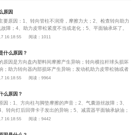
么原因
主要原因：1、转向管柱不润滑，摩擦力大；2、检查转向助力
机故障；4、助力皮带松紧度不当或老化；5、平面轴承坏了。
处理方法：1、转向横拉杆球头老化、有旷量。更换转向横拉
 16:18:55
阅读：1011
定位；2、方向机防尘套漏油。更换防尘套或者重新打黄油；
可能是转向机配合齿轮间隙过大造成的，需要更换转向机；4、
是什么原因？
当或老化，需调节皮带松紧度或者更换皮带；5、更换平面轴
的原因是方向盘内塑料间摩擦产生异响；转向横拉杆球头损坏
的方法：1、避免原地转动方向盘，尽量在车辆移动之后再打
响；助力转向器内部损坏产生异响；发动机助力皮带松驰或者
只可在特殊环境下调车出位时偶尔使用。2、当车辆停稳之
限位螺丝防尘套破损导致脏物进入产生异响；方向盘内气囊游
 16:18:55
阅读：9964
回到正中位置，避免悬挂系统和轮胎承受负荷。3、需要调头
响。方向盘内塑料间摩擦产生异响：在冬季，由于方向盘内部
方向盘打到死点的位置。
料件制成，气温下降塑料会变硬，摩擦时容易产生异响和静
什么原因？
头损坏或间隙过大产生异响：通常在转动方向时会出现方向盘
原因：1、方向柱与脚垫摩擦的声音；2、气囊游丝故障；3、
更换横拉杆球头或者横拉杆总成，再进行四轮定位调整参数即
4、转向灯后回弹卡子发出的异响；5、减震器平面轴承缺油；
部损坏产生异响：转动方向时明显感觉力度较之前大或者不顺
度不当或老化；7、平衡杆胶松动；8、限位螺丝防尘套损坏。
 16:18:55
阅读：9442
则是助力转向器内部损坏，转向机内配合齿轮磨损间隙较大所
与转向轴相连，其功能是将驾驶员作用到转向盘边缘上的力转
机总成。发动机助力皮带松驰或者老化产生的异响：对于机械
转向轴。方向盘可分为单幅、双幅、三幅和四幅，目前轿车采
力皮带松紧不当或者老化，会传来异响声，调整皮带松紧度或
原因是什么？