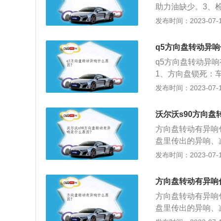
助力油缺少。3、
差，使转向器、转
硬。5、平面轴承
发布时间：2023-07-17
驾驶员作用到转向
果把方向盘看成钟
q5方向盘转动异
四时之间，在发生
q5方向盘转动异
1、方向盘锁死：
停车时方向盘摆放
发布时间：2023-07-17
需要车主右手轻扭
花：修补后要等一
沃尔沃s90方向
不仅可以减轻划痕
方向盘转动有异响
动：时速在80公
盘里传出的异响、
正常，出现这种情
绍：1、转向灯回
发布时间：2023-07-17
位角和前束是否符
有可能是转向灯自
如果是，那么这个
方向盘转动有异响
盘下方传来，那么
方向盘转动有异响
滑，那么就会产生
盘里传出的异响、
响就会消失。3、
绍：1、转向灯回