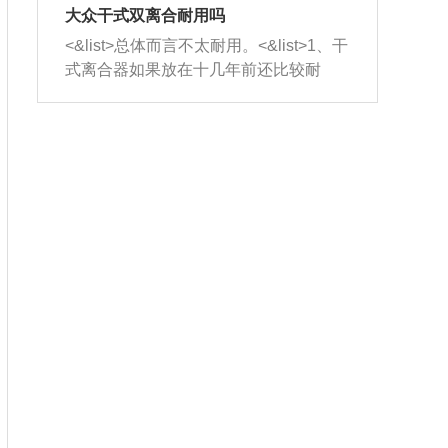
室，最后形成废气排出，就可以让三元
无法制作，需要将车辆送到修理厂或4s
造成烧机油。<&list>3、机油粘度。使用
大众干式双离合耐用吗
催化器得到清洗，排气管堵塞的情况就
店；<&list>2.车辆半轴套管防尘罩破
机油粘度过小的话，同样会有烧机油现
<&list>总体而言不太耐用。<&list>1、干
能够得到解决。
裂，破裂后会出现漏油现象，使半轴磨
象，机油粘度过小具有很好的流动性，
式离合器如果放在十几年前还比较耐
损严重，磨损的半轴容易损坏，产生异
容易窜入到气缸内，参与燃烧。<&list>
用，但是由于现在的汽车发动机动力输
响；<&list>3.稳定器的转向胶套和球头
4、机油量。机油量过多，机油压力过
出越来越高，使得干式离合器散热不足
老化，一般是使用时间过长造成的。解
大，会将部分机油压入气缸内，也会出
的缺陷也逐渐暴露出来。<&list>2、由于
决方法是更换新的质量好的转向橡胶套
现烧机油。<&list>5、机油滤清器堵塞：
干式双离合的工作环境暴露在空气中，
和球头。
会导致进气不畅，使进气压力下降，形
而离合器的散热也是通离合器罩上面的
成负压，使机油在负压的情况下吸入燃
几个小孔来进行散热。但是在行驶过程
烧室引起烧机油。<&list>6、正时齿轮或
中变速箱需要换挡，就不得不使得离合
链条磨损：正时齿轮或链条的磨损会引
器频繁工作。<&list>3、长时间的低速行
起气阀和曲轴的正时不同步。由于轮齿
驶以及过于频繁的启停，导致离合器的
或链条磨损产生的过量侧隙，使得发动
温度不断升高，而低速行驶时空气流动
机的调节无法实现：前一圈的正时和下
效率不高，无法将离合器中的热量有效
一圈可能就不一样。当气阀和活塞的运
的带走，导致离合器内部的温度不断升
动不同步时，会造成过大的机油消耗。
高，加速离合器的磨损。
解决方法：更换正时齿轮或链条。<&list
>7、内垫圈、进风口破裂：新的发动机
设计中，经常采用各种由金属和其他材