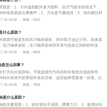
和四幅。
的张紧力可以用手下压即可。限位螺丝防尘套破损导致脏物进
原因是：1、方向盘的配件多为塑料，在天气较冷的情况下，
螺丝上有起保护作用的尼龙套，长期运行使用后就会出现老化
的时候容易发出摩擦声；2、方向盘气囊游丝；3、转向横拉杆
限位螺丝，或是在限位螺丝上涂抹黄油、黄油可暂时消除噪
况下除了发出声响还会引起抖动；4、平衡杆松动或者损坏，
 16:18:55
阅读：9352
游丝与转向柱摩擦异响：属于车辆本身模具或者方向盘装配问
现问题，响声不仅出现在打方向上，在路况不好地情况下也会
不会出现此种情况，可以重新按照技术标准安装即可。
面轴承出现问题；6、助力皮带松紧度不当或老化。方向盘是汽
是什么原因？
的操纵行驶方向的轮状装置，其功能是将驾驶员作用到转向盘
的原因可能是车的压力轴承损坏、转向助力油过少等。具体原
转矩后传递给转向轴。
：压力轴承损坏：压力轴承是保持车身与悬挂之间的软性连
度上过滤掉在行驶时路面不平所产生的振动，减小对压力轴承
 16:18:55
阅读：8963
冲击。压力轴承损坏，方向盘会出现异响。解决办法：更换压
油过少：转向助力油少了，会出现转向费力的现象，可能会出
响是怎么回事？
：更换转向助力油。
中打方向出现异响，可能是因为汽车的转向系统出现故障导
为转向系统中的零部件老化导致，这些故障需要逐一排查。以
相关介绍：1、方向盘的简介：汽车、轮船、飞机等的操纵行
 16:18:55
阅读：7855
。2、方向盘的功用：方向盘一般是通过花键与转向轴相连，
作用到转向盘边缘上的力转变为转矩后传递给转向轴。使用直
响是什么原因？
向时，驾驶员作用到转向盘上的手力可小些。转向传动轴在转
响的主要原因：1、转向管柱不润滑，摩擦力大。2、检查转向
作为连接件有利于转向器通用化，补偿制造与安装时产生的误