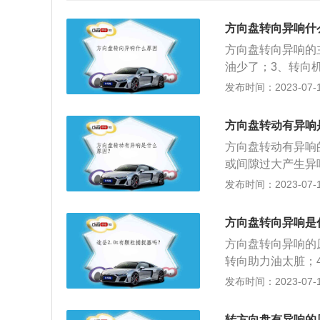
方向盘转向异响什
方向盘转向异响的
油少了；3、转向
方向盘异响原因和
发布时间：2023-07-17
杆球头，且做四轮
3、转向机故障。
方向盘转动有异响
助力皮带松紧度不
方向盘转动有异响
承。正确打方向盘
或间隙过大产生异
方向，原地打方向
老化产生的异响；
发布时间：2023-07-17
后，应当将方向盘
丝与转向柱摩擦异
的时候，尽量避免
大部分零件由有塑
方向盘转向异响是
电。转向横拉杆球
方向盘转向异响的
震动和异响，建议
转向助力油太脏；
可。助力转向器内
6、助力皮带松紧
发布时间：2023-07-17
畅，并带有异响，
方向盘是通过花键
致。建议更换转向
变为转矩后传递给
液压助力，如果助
转方向盘有异响的