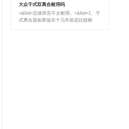
室，最后形成废气排出，就可以让三元
无法制作，需要将车辆送到修理厂或4s
造成烧机油。<&list>3、机油粘度。使用
大众干式双离合耐用吗
催化器得到清洗，排气管堵塞的情况就
店；<&list>2.车辆半轴套管防尘罩破
机油粘度过小的话，同样会有烧机油现
<&list>总体而言不太耐用。<&list>1、干
能够得到解决。
裂，破裂后会出现漏油现象，使半轴磨
象，机油粘度过小具有很好的流动性，
式离合器如果放在十几年前还比较耐
损严重，磨损的半轴容易损坏，产生异
容易窜入到气缸内，参与燃烧。<&list>
用，但是由于现在的汽车发动机动力输
响；<&list>3.稳定器的转向胶套和球头
4、机油量。机油量过多，机油压力过
出越来越高，使得干式离合器散热不足
老化，一般是使用时间过长造成的。解
大，会将部分机油压入气缸内，也会出
的缺陷也逐渐暴露出来。<&list>2、由于
决方法是更换新的质量好的转向橡胶套
现烧机油。<&list>5、机油滤清器堵塞：
干式双离合的工作环境暴露在空气中，
和球头。
会导致进气不畅，使进气压力下降，形
而离合器的散热也是通离合器罩上面的
成负压，使机油在负压的情况下吸入燃
几个小孔来进行散热。但是在行驶过程
烧室引起烧机油。<&list>6、正时齿轮或
中变速箱需要换挡，就不得不使得离合
链条磨损：正时齿轮或链条的磨损会引
器频繁工作。<&list>3、长时间的低速行
起气阀和曲轴的正时不同步。由于轮齿
驶以及过于频繁的启停，导致离合器的
或链条磨损产生的过量侧隙，使得发动
温度不断升高，而低速行驶时空气流动
机的调节无法实现：前一圈的正时和下
效率不高，无法将离合器中的热量有效
一圈可能就不一样。当气阀和活塞的运
的带走，导致离合器内部的温度不断升
动不同步时，会造成过大的机油消耗。
高，加速离合器的磨损。
解决方法：更换正时齿轮或链条。<&list
>7、内垫圈、进风口破裂：新的发动机
设计中，经常采用各种由金属和其他材