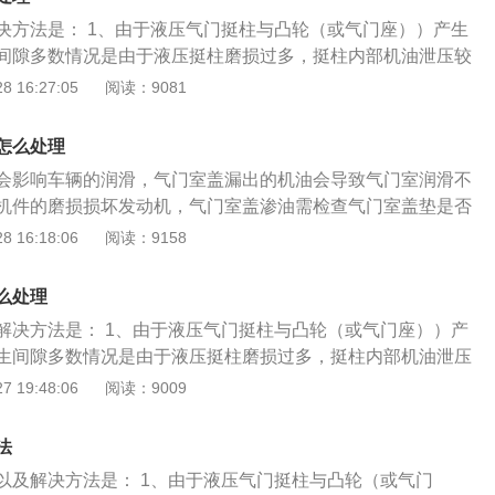
、机油压力低造成的异响，需检查机油压力低的原因。
决方法是： 1、由于液压气门挺柱与凸轮（或气门座））产生
间隙多数情况是由于液压挺柱磨损过多，挺柱内部机油泄压较
换液压挺柱； 2、曲轴箱油面过高或过低造成的异响，需检查
 16:27:05
阅读：9081
脏污造成的异响，需清理液压挺柱； 3、气门导管磨损造成的
管并安装加粗气门杆的气门。机油太稀造成的异响，需更换合
怎么处理
4、机油压力低造成的异响，需检查机油压力低的原因。
会影响车辆的润滑，气门室盖漏出的机油会导致气门室润滑不
机件的磨损损坏发动机，气门室盖渗油需检查气门室盖垫是否
的现象，出现此类情况需及时进行更换。 气门室盖垫的更换步
 16:18:06
阅读：9158
拆下气门室盖螺丝从两边到中间对角拆，用一字刀撬松气门室
垫； 2、用清洗剂清洗气门室盖，清洗气门室盖与缸盖接触表
么处理
，打上密封胶，拧上螺丝从中间到两边对角拧； 3、更换纸垫
解决方法是： 1、由于液压气门挺柱与凸轮（或气门座））产
采用正牌配件纸垫，把发动机和气门室盖的两个结合面擦干
生间隙多数情况是由于液压挺柱磨损过多，挺柱内部机油泄压
的抹上黄油，对准定位柱放好，盖上气门室盖，均匀的拧紧气
更换液压挺柱； 2、曲轴箱油面过高或过低造成的异响，需检
 19:48:06
阅读：9009
。
柱脏污造成的异响，需清理液压挺柱； 3、气门导管磨损造成
导管并安装加粗气门杆的气门。机油太稀造成的异响，需更换
法
 4、机油压力低造成的异响，需检查机油压力低的原因。
以及解决方法是： 1、由于液压气门挺柱与凸轮（或气门