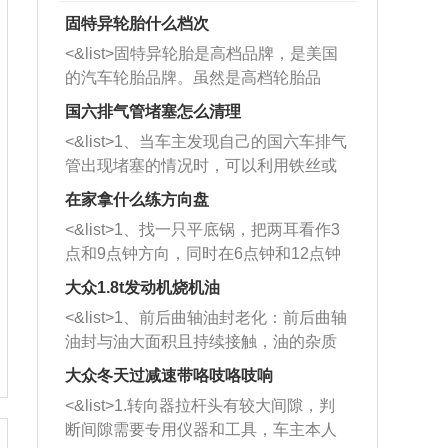
固特异轮胎什么档次
<&list>固特异轮胎是高档品牌，是美国
的汽车轮胎品牌。虽然是高档轮胎品
牌，但是中高低端的轮胎都有生产，这
国六排气管堵塞怎么清理
也是为了更好的开拓市场。
<&list>1、当车主发现自己的国六车排气
管出现堵塞的情况时，可以利用铁丝或
者是细棍，直接将杂物给取出来，如果
在家拿什么练方向盘
堵塞情况比较严重，也可以采取应急措
<&list>1、找一只平底锅，把两耳看作3
施。 <&list>2、直接利用木棍将所有的
点和9点钟方向，同时在6点钟和12点钟
杂物推到排气管里面的位置处，然后将
方向做一个标记。 <&list>2、双手握住
三元催化器拆解开，就可以将堵塞的东
大众1.8t发动机烧机油
平底锅两耳，然后往左打半圈、一圈、
西取出来。但如果是因为积碳过多引起
<&list>1、前后曲轴油封老化：前后曲轴
一圈半的练习，往右同样也要打相同的
的堵塞，就需要将三元催化器泡在草酸
油封与油大面积且持续接触，油的杂质
圈数。 <&list>3、最后强调要反复练
中进行清洗。 <&list>3、也可以利用清
和发动机内持续温度变化使其密封效果
习，这样就可以形成肌肉记忆，在真实
大众冬天过减速带咯吱咯吱响
洗剂对堵塞的情况得到解决，将清洗剂
逐渐减弱，导致渗油或漏油。<&list>2、
驾驶车辆时，不需要记忆也能打好方
放在燃油箱中，与燃油混合后，车辆启
<&list>1.转向器拉杆头有较大间隙，判
活塞间隙过大：积碳会使活塞环与缸体
向。
动时，就可以和汽油一起进入到燃烧
断间隙需要专用仪器和工具，车主本人
的间隙扩大，导致机油流入燃烧室中，