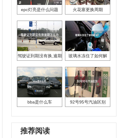
epc灯亮是什么问题
火花塞更换周期
驾驶证到期没有换,逾期
玻璃水冻住了如何解
怎么办??
决？
bba是什么车
92号95号汽油区别
推荐阅读