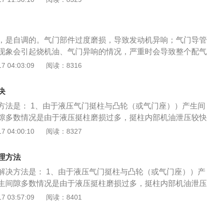
，是自调的。气门部件过度磨损，导致发动机异响；气门导管
现象会引起烧机油、气门异响的情况，严重时会导致整个配气
门异响的解决方法是： 1、由于液压气门挺柱与凸轮（或气门
 04:03:09
阅读：8316
成的。产生间隙多数情况是由于液压挺柱磨损过多，挺柱内部
异响，需更换液压挺柱； 2、曲轴箱油面过高或过低造成的异
决
油位。挺柱脏污造成的异响，需清理液压挺柱； 3、气门导管
方法是： 1、由于液压气门挺柱与凸轮（或气门座））产生间
需饺气门导管并安装加粗气门杆的气门。机油太稀造成的异
隙多数情况是由于液压挺柱磨损过多，挺柱内部机油泄压较快
度的机油； 4、机油压力低造成的异响，需检查机油压力低的
液压挺柱； 2、曲轴箱油面过高或过低造成的异响，需检查发
 04:00:10
阅读：8327
污造成的异响，需清理液压挺柱； 3、气门导管磨损造成的异
并安装加粗气门杆的气门。机油太稀造成的异响，需更换合适
理方法
、机油压力低造成的异响，需检查机油压力低的原因。
解决方法是： 1、由于液压气门挺柱与凸轮（或气门座））产
生间隙多数情况是由于液压挺柱磨损过多，挺柱内部机油泄压
更换液压挺柱； 2、曲轴箱油面过高或过低造成的异响，需检
 03:57:09
阅读：8401
柱脏污造成的异响，需清理液压挺柱； 3、气门导管磨损造成