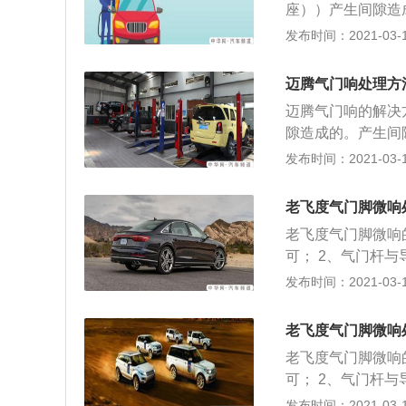
座））产生间隙造
机油泄压较快造成
发布时间：2021-03-17
响，需检查发动机
磨损造成的异响，
迈腾气门响处理方
响，需更换合适粘
迈腾气门响的解决
原因。
隙造成的。产生间
造成异响，需更换
发布时间：2021-03-17
动机油位。挺柱脏
响，需饺气门导管
老飞度气门脚微响
粘度的机油； 4
老飞度气门脚微响
可； 2、气门杆
落，重新安装弹簧
发布时间：2021-03-17
老飞度气门脚微响
老飞度气门脚微响
可； 2、气门杆
落，重新安装弹簧
发布时间：2021-03-17