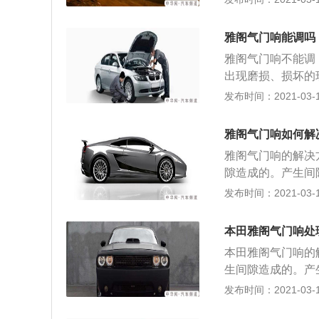
雅阁气门响能调吗
雅阁气门响不能调
出现磨损、损坏的
机构的损坏。 气
发布时间：2021-03-17
座））产生间隙造
机油泄压较快造成
雅阁气门响如何解
响，需检查发动机
雅阁气门响的解决
磨损造成的异响，
隙造成的。产生间
响，需更换合适粘
造成异响，需更换
发布时间：2021-03-17
原因。
动机油位。挺柱脏
响，需饺气门导管
本田雅阁气门响处
粘度的机油； 4
本田雅阁气门响的
生间隙造成的。产
较快造成异响，需
发布时间：2021-03-17
查发动机油位。挺