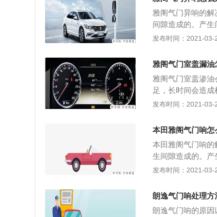
适粘度的机油；4
雅阁气门异响的解
间隙造成的。产生
快造成异响，需更
发布时间：2021-03-28
发动机油位。挺柱
异响，需饺气门导
雅阁气门室盖漏油
适粘度的机油； 
雅阁气门室盖渗油
足，长时间会造成
出现老化或者损坏
发布时间：2021-03-28
骤如下： 1、先
盖，拿出气门室盖
本田雅阁气门响怎
面装上气门室盖垫
本田雅阁气门响的
操作要注意的是，
生间隙造成的。产
净，纸垫两面均匀
较快造成异响，需
发布时间：2021-03-27
门室盖是固定螺栓
查发动机油位。挺
的异响，需饺气门
朗逸气门响处理方
合适粘度的机油；
朗逸气门响的原因