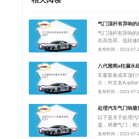
气门顶杆有异响的
气门顶杆有异响的
在高负荷、低转速
气门，检查气门弹
发布时间：2023-07-17
运转时发生气门杆
重新调整好气门间
八代雅阁a柱漏水
的部件，气门弹簧
车窗胶条或车顶行
面粗糙，加工精度
介：外文名A-pi
齐平，高出部分要
驾驶舱之间，左右
发布时间：2023-07-17
设计特点：要求舒
宽阔的感受其实说
处理汽车气门响最
玻璃，轿车挡风玻
以下是关于处理汽
流过曲面玻璃能减
盖，研磨气门，检
方法:重新调整好
发布时间：2023-07-17