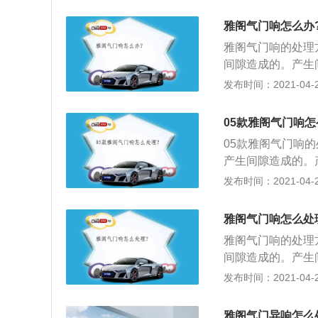
严重的部件。3、
圈的过盈量选配不
雅阁气门响怎么办
不合要求。处理方
雅阁气门响的处理
高出部分要修平。
间隙造成的。产生
快造成异响，需更
发布时间：2021-04-25
发动机油位。挺柱
异响，需饺气门导
05款雅阁气门响怎
适粘度的机油；4
05款雅阁气门响
产生间隙造成的。
压较快造成异响，
发布时间：2021-04-25
检查发动机油位。
成的异响，需饺气
雅阁气门响怎么处
换合适粘度的机油
雅阁气门响的处理
间隙造成的。产生
快造成异响，需更
发布时间：2021-04-25
发动机油位。挺柱
异响，需饺气门导
雅阁气门异响怎么