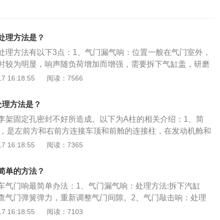
处理方法是？
处理方法有以下3点：1、气门漏气响：位置一般在气门室外，
时较为明显，响声随负荷增加而增强，需要拆下气缸盖，研磨
簧弹力，重新调整气门间隙；2、气门敲击响：在发动机怠速
 16:18:55
阅读：7566
尾端与其驱动件之间发生连续不断的敲击声，发动机标准数据
隙，若调整螺钉上的锁紧螺母松动应予以锁牢，更换磨损严重
处理方法是？
若折断，应及时更换；3、气门座响：座圈脱落，气门座圈表
李架固定孔密封不好所造成。以下为A柱的相关介绍：1、简
不合格，按照装配工艺要求重新镶配气门座，上端面与体平面
llar，是左前方和右前方连接车顶和前舱的连接柱，在发动机舱和
修平。
后视镜的上方会遮挡一部分的转弯视界，尤其在左转弯；2、
 16:18:55
阅读：7365
适性、安全性，驾驶者视线的角度总会受到或多或少的遮挡，
明的是一个舒适性问题；安全性是指视野好的关键在于前风挡
简单的方法？
璃采用的都是曲面玻璃，从空气动力学的角度出发，迎面气流
车气门响最简单办法：1、气门漏气响：处理方法:拆下汽缸
少涡流和紊流，从而减少空气阻力。
查气门弹簧弹力，重新调整气门间隙。2、气门敲击响：处理
气门间隙，若调整螺钉上的锁紧螺母松动应予以锁牢，更换磨损
 16:18:55
阅读：7103