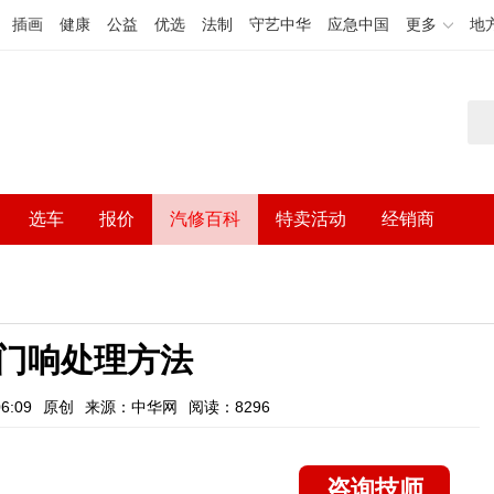
插画
健康
公益
优选
法制
守艺中华
应急中国
更多
地
选车
报价
汽修百科
特卖活动
经销商
门响处理方法
6:09
原创
来源：中华网
阅读：8296
咨询技师