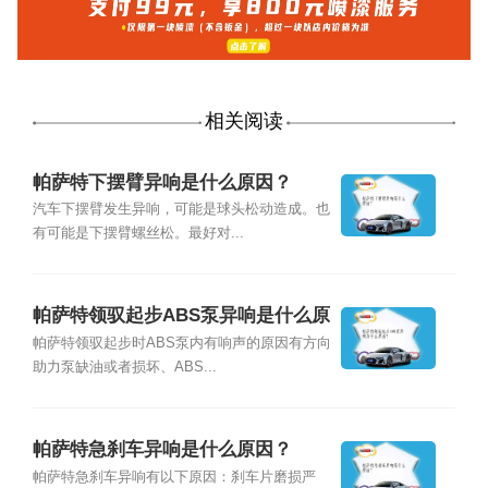
相关阅读
帕萨特下摆臂异响是什么原因？
汽车下摆臂发生异响，可能是球头松动造成。也
有可能是下摆臂螺丝松。最好对...
帕萨特领驭起步ABS泵异响是什么原
因？
帕萨特领驭起步时ABS泵内有响声的原因有方向
助力泵缺油或者损坏、ABS...
帕萨特急刹车异响是什么原因？
帕萨特急刹车异响有以下原因：刹车片磨损严