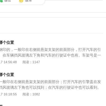
微信
微博
哪个位置
钢印的，一般印在右侧前悬架支架的前面部分，打开汽车的引
。在车辆挡风玻璃左下角和汽车的行驶证中也有。车架号是一
数字组成，用于汽车上的一组独一无二的号码，可以识别汽车
 14:56:48
阅读：1147
底盘序号及其他性能等资料，所以说车架号所蕴含的信息也是
架号的数字以及字母都是不可或缺的，都存在各自的含义。如
哪个位置
车架号，那么往往是非常奇怪的。汽车的车架号也好像是汽车
一般印在右侧前悬架支架的前面部分；打开汽车的引擎盖在发
特别的。以下是对车架号的扩展内容：1、车辆识别代号又叫
挡风玻璃左下角也可以找到；在汽车的行驶证中也可以看到。
标在比较显眼的位置，方便车主查看。2、车辆识别代号由17
：1、车架号的17个字符中，前面3个字符分别表示车辆的生产
 16:18:55
阅读：1082
了车辆的生产厂家、年代、车型、车身型式及代码、发动机代
车类型；2、车架号上的第4位至8位字符都是表示车辆的特
息。3、正确解读VIN码，对于正确地识别车型，以致进行正确
、车身类型、发动机类型以及额定总重量等信息；3、第9个字