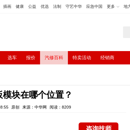
插画
健康
公益
优选
法制
守艺中华
应急中国
更多
地
选车
报价
汽修百科
特卖活动
经销商
板模块在哪个位置？
8:55
原创
来源：中华网
阅读：8209
咨询技师