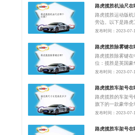
极与充电器的负极
池要注意定期添加
边，两个踏板使用
路虎揽胜机油尺在
个月的电池应进行
免维护蓄电池并不
和油门，在行驶过
和维护：检查蓄电
路虎揽胜运动版机
蓄电池盖上的气孔
发生。离合器是汽
引起壳体损坏。另
旁边。以下是路虎
体不能逸出当压力
的现象，尤其是在
头连接得是否可靠
野车。由于这款车
发布时间：2023-07-17
和盖的周围常会有
起，等到汽车处于
火(短路试验)的
这款车性能的强大
造成的。这些物质
踏板的作用：作用
池要注意定期添加
线，并继续细分国
电池的容量最好相
辆行驶失去动力主
路虎揽胜除雾键在
免维护蓄电池并不
力、热爱越野、有
挡，挂挡动作完成
路虎揽胜除雾键在
蓄电池盖上的气孔
彰显出不凡的全地
位：揽胜是英国豪
体不能逸出当压力
美。
路虎揽胜经采用最
发布时间：2023-07-17
和盖的周围常会有
2、动力方面：含有
造成的。这些物质
机最大功率415.0
电池的容量最好相
路虎揽胜车架号在
路虎揽胜的车架号
旗下的一款豪华全
三款发动机，分别是
发布时间：2023-07-17
机，5.0升v8机
的最大扭矩。与这款
路虎揽胜车架号在
00马力和550牛