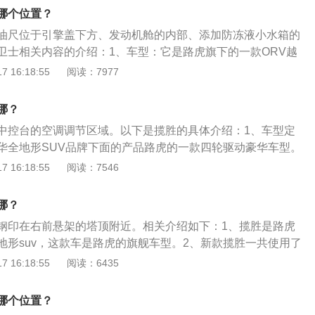
连接；电池在安装前可在0℃-35℃的环境下存放，储存期超过6
蒸馏水。干荷蓄电池在使用之前最好适当充电。至于可加水的
右脚控制。油门、刹车和离合从左往右看，分别是离合、刹车
哪个位置？
充电维护，存放地点应干燥、清洁、通风。蓄电池的正确使用
是不能维护适当查看必要时补充蒸馏水有助于延长使用寿命。
程中一定要分清，避免在紧急情况下踩错踏板，导致交通事故
池在支架上的固定螺栓是否拧紧，安装不牢靠会因行车震动而
油尺位于引擎盖下方、发动机舱的内部、添加防冻液小水箱的
应通畅。蓄电池在充电时会产生大量气泡若通气孔被堵塞使气
车换挡的关键部位，如果离合器控制不好，汽车就会发生熄火
外不要将金属物放在蓄电池上以防短路。时常查看极柱和接线
卫士相关内容的介绍：1、车型：它是路虎旗下的一款ORV越
增大到一定的程度后就会造成蓄电池壳体炸裂。在蓄电池极柱
汽车起步的瞬间容易熄火，汽车起步时，离合一定要缓缓抬
。为防止接线柱氧化可以涂抹凡士林等保护剂。不可用直接打
以前经常被使用于军队，所以卫士一名便由此得来，也寓意着
 16:18:55
阅读：7977
黄白色的糊状物，这是因为硫酸腐蚀了根柱、线卡、固定架等
半联动状态时，稍微踩一下油门汽车就可以平稳起步。离合器
方法检查蓄电池的电量这样会对蓄电池造成损害。普通铅酸蓄电
。2、外观：新一代卫士将进一步完善国内路虎品牌的产品
的电阻很大，要及时清除。当需要用两块蓄电池串联使用时蓄
就是控制动力的分离和接合，踩下离合器后动力连接分离，车
蒸馏水。干荷蓄电池在使用之前最好适当充电。至于可加水的
内SUV市场。路虎卫士定位为中大型SUV，具备一定经济实
等。否则会影响蓄电池的使用寿命。
要靠滑行行驶，而在换挡前需要将离合踩到底，根据速度挂
哪？
是不能维护适当查看必要时补充蒸馏水有助于延长使用寿命。
个性的消费群体。路虎卫士外观非常拉风，笔直、强硬的线条
后可以慢慢松开离合器踏板让动力结合。
中控台的空调调节区域。以下是揽胜的具体介绍：1、车型定
应通畅。蓄电池在充电时会产生大量气泡若通气孔被堵塞使气
形能力，外挂式备胎等设计因素也恰好符合其定位人群的审
华全地形SUV品牌下面的产品路虎的一款四轮驱动豪华车型。
增大到一定的程度后就会造成蓄电池壳体炸裂。在蓄电池极柱
新的车身和底盘技术，越野能力的广度和可通过性表现良好。
 16:18:55
阅读：7546
黄白色的糊状物，这是因为硫酸腐蚀了根柱、线卡、固定架等
3.0T、5.0T共2种排量，有手自一体共1种变速箱选择，发动
的电阻很大，要及时清除。当需要用两块蓄电池串联使用时蓄
kW，最大马力564PS，最大扭矩700.0N·m。
等。否则会影响蓄电池的使用寿命。
哪？
钢印在右前悬架的塔顶附近。相关介绍如下：1、揽胜是路虎
地形suv，这款车是路虎的旗舰车型。2、新款揽胜一共使用了
低功率版3.0升双增压发动机，高功率版3.0升双增压发动
 16:18:55
阅读：6435
械增压发动机。低功率版3.0升双增压发动机有360马力和495牛米
发动机匹配的是8at变速箱。高功率版3.0升双增压发动机有4
哪个位置？
米的最大扭矩。与这款发动机匹配的是8at变速箱。5.0升v8机械