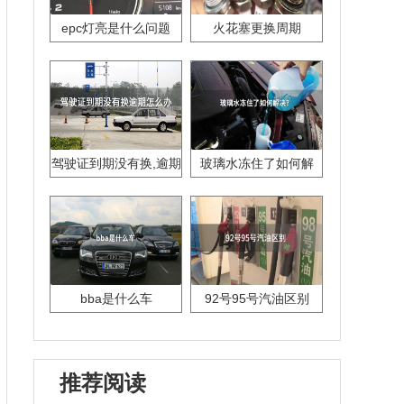
epc灯亮是什么问题
火花塞更换周期
驾驶证到期没有换,逾期
玻璃水冻住了如何解
怎么办??
决？
bba是什么车
92号95号汽油区别
推荐阅读