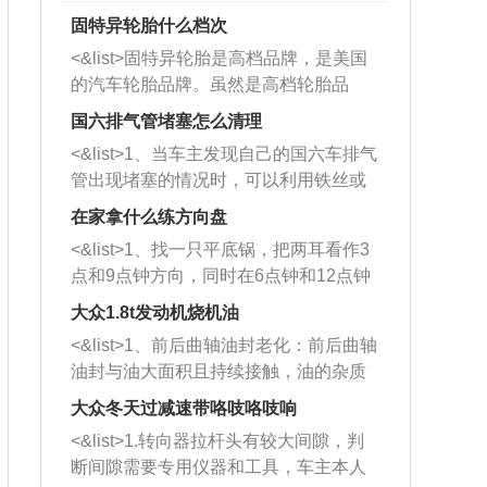
固特异轮胎什么档次
<&list>固特异轮胎是高档品牌，是美国
的汽车轮胎品牌。虽然是高档轮胎品
牌，但是中高低端的轮胎都有生产，这
国六排气管堵塞怎么清理
也是为了更好的开拓市场。
<&list>1、当车主发现自己的国六车排气
管出现堵塞的情况时，可以利用铁丝或
者是细棍，直接将杂物给取出来，如果
在家拿什么练方向盘
堵塞情况比较严重，也可以采取应急措
<&list>1、找一只平底锅，把两耳看作3
施。 <&list>2、直接利用木棍将所有的
点和9点钟方向，同时在6点钟和12点钟
杂物推到排气管里面的位置处，然后将
方向做一个标记。 <&list>2、双手握住
三元催化器拆解开，就可以将堵塞的东
大众1.8t发动机烧机油
平底锅两耳，然后往左打半圈、一圈、
西取出来。但如果是因为积碳过多引起
<&list>1、前后曲轴油封老化：前后曲轴
一圈半的练习，往右同样也要打相同的
的堵塞，就需要将三元催化器泡在草酸
油封与油大面积且持续接触，油的杂质
圈数。 <&list>3、最后强调要反复练
中进行清洗。 <&list>3、也可以利用清
和发动机内持续温度变化使其密封效果
习，这样就可以形成肌肉记忆，在真实
大众冬天过减速带咯吱咯吱响
洗剂对堵塞的情况得到解决，将清洗剂
逐渐减弱，导致渗油或漏油。<&list>2、
驾驶车辆时，不需要记忆也能打好方
放在燃油箱中，与燃油混合后，车辆启
<&list>1.转向器拉杆头有较大间隙，判
活塞间隙过大：积碳会使活塞环与缸体
向。
动时，就可以和汽油一起进入到燃烧
断间隙需要专用仪器和工具，车主本人
的间隙扩大，导致机油流入燃烧室中，