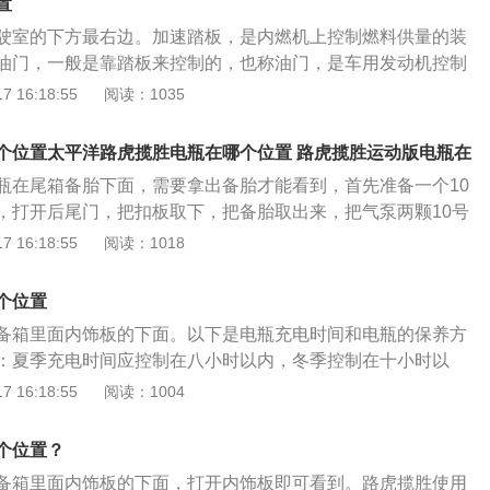
分重要。
置
作用是判断车架号的填写是否正确；4、第10个字符表示的是
驶室的下方最右边。加速踏板，是内燃机上控制燃料供量的装
证明车辆是哪一年生产；5、第11位字符表示车辆的组装地，0
油门，一般是靠踏板来控制的，也称油门，是车用发动机控制
车架号的第12位至17位字符为生产序号。作用是当汽车厂家对
加速踏板要做到轻踏、缓抬，踏下动作要柔和，踏下的力度和
 16:18:55
阅读：1035
行召回时，都是按照生产序号进行召回。
驶状况来定。驾驶途中不能左脚放在刹车踏板上。左脚不能放
因有以下两点：1、长时间行驶，两只脚会相当累，会不自觉
个位置太平洋路虎揽胜电瓶在哪个位置 路虎揽胜运动版电瓶在
候左脚在刹车踏板上，踩下了刹车，十分容易引起意外事故，
瓶在尾箱备胎下面，需要拿出备胎才能看到，首先准备一个10
部分人基本都是右撇子，右脚的反应速度快。发生意外状况，
，打开后尾门，把扣板取下，把备胎取出来，把气泵两颗10号
时间内做出反应，抬开油门踩下刹车踏板。左脚在刹车踏板
边就看到电瓶了。如果出现以下情况，那么说明电瓶需要更换
 16:18:55
阅读：1018
是悬空状态，很容易就两只脚一块踩，发生危险。
降低80%，三次亏电，电瓶基本损坏，需要更换电瓶；2、检查
车后没有灯或其他电器设备继续用电，可测量静态电流不超过
个位置
盗报警）；3、为了保持整车连续通电，新电瓶应基本上充满电，
备箱里面内饰板的下面。以下是电瓶充电时间和电瓶的保养方
合的方法来更换，即用线夹将新旧电瓶并联，拆下旧电瓶，将
：夏季充电时间应控制在八小时以内，冬季控制在十小时以
拆下，然后进行相应的连接，装入新电瓶；4、如果测试后没
，电池会因为过度充电而损坏。当然，如果提前打开电池，可
 16:18:55
阅读：1004
使用，如果有问题，可能是电瓶坏了，造成数据丢失，需要初
让电池充满电。电池的维护方法：长时间保持电池表面清洁。
编码。
在阳光下暴晒。车辆应停放在阴凉、通风和干燥的地方。当电
个位置？
时，必须充满电，一般一个月补充一次。车辆起步、上坡、超
备箱里面内饰板的下面，打开内饰板即可看到。路虎揽胜使用