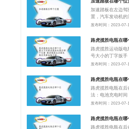
地诊断和维修都十
加速踏板在哪个位
符表示的检验位，
加速踏板在左边驾
生产年份，作用是
置，汽车发动机的
是原厂组装；6、
供油的装置。操纵
发布时间：2023-07-17
有质量问题的车进
程度应按汽车的行
在踏板上，关键原
路虎揽胜电瓶在哪
的往下踩。这个时
尾箱备胎下面
路虎揽胜运动版电
发生危险。2、大
号大小的丁字扳手
右脚能进而最短的
螺丝取下，扳到一
发布时间：2023-07-17
上，刹车时右脚就
了：1、电瓶功耗
故障问题，确认停
路虎揽胜电瓶在哪
300mA（含防
路虎揽胜电瓶在后
更换电瓶应采用粘
法：电池充电时间
其连接车内的导线
内。如果时间太长
发布时间：2023-07-17
有问题，可以正常
以充电半个小时，
始化，俗称解码或
存放车辆时，禁止
路虎揽胜电瓶在哪
池需要长时间放置
路虎揽胜电瓶在后