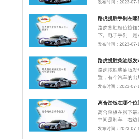
购买时一次性加电
车门的状态下，路
发布时间：2023-07-17
使用时，只需加入
出厂时就已经加好
路虎揽胜经过精心
电状态，带有少量
系湿荷电出厂，故
盘技术，无论是其
路虎揽胜手刹在哪
池。免维护蓄电池
池由于电池组件电
的全地形性能都被
内基本不需要补充
路虎览胜档位旋钮
工具，安装或搬运
使用寿命一般为普
下。电子手刹：是
中，只能使用柔软
购买时一次性加电
刹相同，均是通过
发布时间：2023-07-17
气阀；脏污的连接
出厂时就已经加好
钳，是通过电机卡
处的清洁，并拧紧连
系湿荷电出厂，故
的豪华SUV。路
或镀铅的螺栓、镀
路虎揽胜柴油版发
池由于电池组件电
的车身和底盘技术
电池组与直流屏之
路虎揽胜柴油版发
工具，安装或搬运
适性，车辆的全地
蓄电池不能混合使
置，有个汽车的出
中，只能使用柔软
的总电压和正、负
一般是7到8位的
发布时间：2023-07-17
气阀；脏污的连接
关应位于“断开”
过以下4种方式查
处的清洁，并拧紧连
极与充电器的负极
动车登记证书上会
或镀铅的螺栓、镀
离合踏板在哪个位
个月的电池应进行
税证明上会载明发
电池组与直流屏之
和维护：检查蓄电
离合踏板在脚下最
指的是发动机在所
蓄电池不能混合使
引起壳体损坏。另
中间是刹车，右边
号指的是发动机的
的总电压和正、负
头连接得是否可靠
则。起步时踩离合
发布时间：2023-07-17
的编号都是不一样
关应位于“断开”
火(短路试验)的
油门刹车和离合的