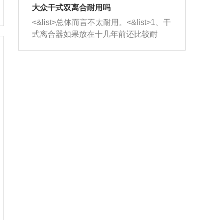
室，最后形成废气排出，就可以让三元
无法制作，需要将车辆送到修理厂或4s
造成烧机油。<&list>3、机油粘度。使用
大众干式双离合耐用吗
催化器得到清洗，排气管堵塞的情况就
店；<&list>2.车辆半轴套管防尘罩破
机油粘度过小的话，同样会有烧机油现
<&list>总体而言不太耐用。<&list>1、干
能够得到解决。
裂，破裂后会出现漏油现象，使半轴磨
象，机油粘度过小具有很好的流动性，
式离合器如果放在十几年前还比较耐
损严重，磨损的半轴容易损坏，产生异
容易窜入到气缸内，参与燃烧。<&list>
用，但是由于现在的汽车发动机动力输
响；<&list>3.稳定器的转向胶套和球头
4、机油量。机油量过多，机油压力过
出越来越高，使得干式离合器散热不足
老化，一般是使用时间过长造成的。解
大，会将部分机油压入气缸内，也会出
的缺陷也逐渐暴露出来。<&list>2、由于
决方法是更换新的质量好的转向橡胶套
现烧机油。<&list>5、机油滤清器堵塞：
干式双离合的工作环境暴露在空气中，
和球头。
会导致进气不畅，使进气压力下降，形
而离合器的散热也是通离合器罩上面的
成负压，使机油在负压的情况下吸入燃
几个小孔来进行散热。但是在行驶过程
烧室引起烧机油。<&list>6、正时齿轮或
中变速箱需要换挡，就不得不使得离合
链条磨损：正时齿轮或链条的磨损会引
器频繁工作。<&list>3、长时间的低速行
起气阀和曲轴的正时不同步。由于轮齿
驶以及过于频繁的启停，导致离合器的
或链条磨损产生的过量侧隙，使得发动
温度不断升高，而低速行驶时空气流动
机的调节无法实现：前一圈的正时和下
效率不高，无法将离合器中的热量有效
一圈可能就不一样。当气阀和活塞的运
的带走，导致离合器内部的温度不断升
动不同步时，会造成过大的机油消耗。
高，加速离合器的磨损。
解决方法：更换正时齿轮或链条。<&list
>7、内垫圈、进风口破裂：新的发动机
设计中，经常采用各种由金属和其他材