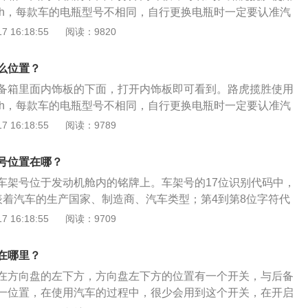
用踏板辅助，避免大电流和电流放电。充电时使用专用充电
00ah，每款车的电瓶型号不相同，自行更换电瓶时一定要认准汽
通风处，避免高温高湿。在日常驾驶中，要经常检查电池盖上
以免损坏车身。汽车电池，也叫蓄电池，是电池的一种。它的
 16:18:55
阅读：9820
能转化为电能。它的正常使用寿命在1至8年之间，这与车辆的
常要留意电瓶的充电时间，并注意要维护电瓶：电池充电时
么位置？
应控制在8小时以内，冬季控制在10小时以内。如果时间太
备箱里面内饰板的下面，打开内饰板即可看到。路虎揽胜使用
度充电而损坏。当然，如果提前打开电池，可以充电半个小
00ah，每款车的电瓶型号不相同，自行更换电瓶时一定要认准汽
。要长时间保持电池表面清洁，禁止在阳光下暴晒。当电池需
以免损坏车身。汽车电池，也叫蓄电池，是电池的一种。它的
 16:18:55
阅读：9789
必须充满电，一般一个月补充一次。常用的蓄电池主要分为四
能转化为电能。它的正常使用寿命在1至8年之间，这与车辆的
电池、干荷蓄电池、湿荷蓄电池和免维护蓄电池四种。普通蓄
常要留意电瓶的充电时间，并注意要维护电瓶：电池充电时
和铅的氧化物构成，电解液是硫酸的水溶液。它的主要优点是
号位置在哪？
应控制在8小时以内，冬季控制在10小时以内。如果时间太
宜；缺点是比能低(即每公斤蓄电池存储的电能)、使用寿命短
车架号位于发动机舱内的铭牌上。车架号的17位识别代码中，
度充电而损坏。当然，如果提前打开电池，可以充电半个小
干荷蓄电池它的全称是干式荷电铅酸蓄电池，它的主要特点是
表着汽车的生产国家、制造商、汽车类型；第4到第8位字符代
。要长时间保持电池表面清洁，禁止在阳光下暴晒。当电池需
电能力，在完全干燥状态下，能在两年内保存所得到的电量，
第9位字符代表着检验位，用来判断车架号是不是填写正确；
 16:18:55
阅读：9709
必须充满电，一般一个月补充一次。常用的蓄电池主要分为四
电解液，等过20—30分钟就可使用。湿荷蓄电池它的极板为荷
着生产年份；第11位字符代表汽车的组装地，通常用0表示，第1
电池、干荷蓄电池、湿荷蓄电池和免维护蓄电池四种。普通蓄
电解液，而大部分电解液被吸入隔板和极板中贮存的一种蓄电
汽车的生产序号。通过查车架号可以确认车辆身份，在一些特殊
和铅的氧化物构成，电解液是硫酸的水溶液。它的主要优点是
在哪里？
由于自身结构上的优势，电解液的消耗量非常小，在使用寿命
识别自己的车辆；可以查询违章，需要输入车架号才能查违
宜；缺点是比能低(即每公斤蓄电池存储的电能)、使用寿命短
蒸馏水。它还具有耐震、耐高温、体积小、自放电小的特点。
在方向盘的左下方，方向盘左下方的位置有一个开关，与后备
批次，例如确定自己的车辆是否在召回的范围内。可以精确查
干荷蓄电池它的全称是干式荷电铅酸蓄电池，它的主要特点是
通蓄电池的两倍。市场上的免维护蓄电池也有两种：第一种在
一位置，在使用汽车的过程中，很少会用到这个开关，在开启
对配件编号不清楚，可以通过输入车架号的方法进行查找。
电能力，在完全干燥状态下，能在两年内保存所得到的电量，