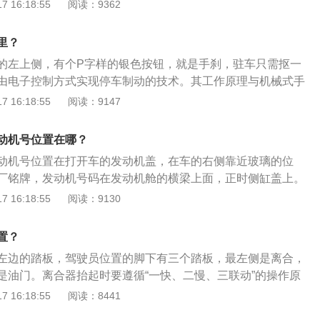
解液以后使用中不需要维护(添加补充液)；另一种是电池本身
虎揽胜的脚踏板是智能工作的。路虎揽胜是路虎的一个车型，
 16:18:55
阅读：9362
电解液，等过20—30分钟就可使用。湿荷蓄电池它的极板为荷
电解液并封死，用户根本就不能加补充液。注意事项：因电池
设计成为有史以来比较精致、强悍的路虎，采用新的车身和底
电解液，而大部分电解液被吸入隔板和极板中贮存的一种蓄电
在运输、安装过程中，必须小心搬运、防止短路；免维护蓄电
越野能力的广度和可通过性，还是公路的操控和舒适性，车辆
里？
由于自身结构上的优势，电解液的消耗量非常小，在使用寿命
压较高，存在电击危险，因此在装卸导电联接片时应使用绝缘
提升到另一个层面。
蒸馏水。它还具有耐震、耐高温、体积小、自放电小的特点。
的左上侧，有个P字样的银色按钮，就是手刹，驻车只需抠一
电池时要戴绝缘手套、围裙和防护眼镜，电池在搬运安装过程
通蓄电池的两倍。市场上的免维护蓄电池也有两种：第一种在
由电子控制方式实现停车制动的技术。其工作原理与机械式手
的吊带，不能使用钢丝绳等，搬运时，不得触动极柱和安全排
解液以后使用中不需要维护(添加补充液)；另一种是电池本身
拉索拉紧后轮刹车蹄进行制动。另一种则是使用电子机械卡
 16:18:55
阅读：9147
或连接条不牢均可能引起电池打火，所以要保持连接条在连接
电解液并封死，用户根本就不能加补充液。注意事项：因电池
紧刹车片产生来达到控制停车制动。路虎揽胜：是路虎的旗下
接螺丝，使扭矩达到规定值11.3N.M。单体电池采用不锈钢
在运输、安装过程中，必须小心搬运、防止短路；免维护蓄电
虎揽胜经过精心设计成为有史以来精致、强悍的路虎。采用最新
铅铜连接条和平垫圈串联连接；电池之间、电池组件之间以及
动机号位置在哪？
压较高，存在电击危险，因此在装卸导电联接片时应使用绝缘
，无论是其越野能力的广度和可通过性，还是公路的操控和舒
间的连接应合理方便，电压降尽量小，不同容量、不同性能的
动机号位置在打开车的发动机盖，在车的右侧靠近玻璃的位
电池时要戴绝缘手套、围裙和防护眼镜，电池在搬运安装过程
形性能都被提升到另一个层面。
用。安装末端连接件和导通电池系统前，应认真检查电池系统
厂铭牌，发动机号码在发动机舱的横梁上面，正时侧缸盖上。
的吊带，不能使用钢丝绳等，搬运时，不得触动极柱和安全排
极，以保证安装正确；蓄电池与充电器或负载连接时，电路开
数字和英文字母组合。除了通过上面的方式，发动机号还可以通
 16:18:55
阅读：9130
或连接条不牢均可能引起电池打火，所以要保持连接条在连接
位置，并保证连接正确；蓄电池的正极与充电器的正极连接；负
看：车辆行驶证上印有发动机号码，一般位于倒数第二行；机
接螺丝，使扭矩达到规定值11.3N.M。单体电池采用不锈钢
连接；电池在安装前可在0℃-35℃的环境下存放，储存期超过6
载明发动机号；购车发票上会载明发动机号码；车辆购置税完
铅铜连接条和平垫圈串联连接；电池之间、电池组件之间以及
置？
充电维护，存放地点应干燥、清洁、通风。蓄电池的正确使用
动机号。需要注意，发动机号不等于发动机型号。发动机型号
间的连接应合理方便，电压降尽量小，不同容量、不同性能的
池在支架上的固定螺栓是否拧紧，安装不牢靠会因行车震动而
左边的踏板，驾驶员位置的脚下有三个踏板，最左侧是离合，
属厂商中的规格和大小，发动机型号可以是一样的。而发动机
用。安装末端连接件和导通电池系统前，应认真检查电池系统
外不要将金属物放在蓄电池上以防短路。时常查看极柱和接线
是油门。离合器抬起时要遵循“一快、二慢、三联动”的操作原
生产编号，每台发动机只能使用一个发动机号并且每台发动机
极，以保证安装正确；蓄电池与充电器或负载连接时，电路开
。为防止接线柱氧化可以涂抹凡士林等保护剂。不可用直接打
器踏板时动作要利落，一脚到底，使离合器彻底分离。汽车的
 16:18:55
阅读：8441
的。
位置，并保证连接正确；蓄电池的正极与充电器的正极连接；负
方法检查蓄电池的电量这样会对蓄电池造成损害。普通铅酸蓄电
位置不在一起，离合在左边，使用左脚控制，油门和刹车在右