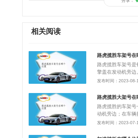
分享：
相关阅读
路虎揽胜车架号在
路虎揽胜车架号是
擎盖在发动机旁边
组由十七个字母或
发布时间：2023-08-17
的生产商、引擎、
不少的。每一个车
路虎揽胜大架号在
果一辆汽车不存在
路虎揽胜的车架号
的身份证，是非常
动机旁边；在车辆
车架号，一般都会
车架号的具体介绍
发布时间：2023-07-17
位字符组成，包含
国家、制造商、汽
码及组装地点等信
征，如车辆的种类