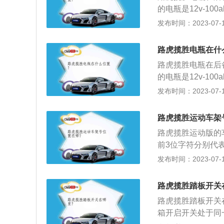
载、逆风行驶时，
的电瓶是12v-1
器，并放置在阴凉
车型号电瓶型号，
发布时间：2023-07-17
的孔是否通风。
工作原理是将化学
状况密切相关。日
路虎揽胜电瓶在什
间：夏季充电时间
路虎揽胜电瓶在后
长，电池会因为过
的电瓶是12v-1
时，让电池充满电
车型号电瓶型号，
发布时间：2023-07-17
要长时间放置时，
工作原理是将化学
类，分别为普通蓄
状况密切相关。日
电池的极板是由铅
路虎揽胜运动车架
间：夏季充电时间
电压稳定、价格便
路虎揽胜运动版的
长，电池会因为过
和日常维护频繁。
前3位字符分别代
时，让电池充满电
负极板有较高的储
表着车辆的特征；
发布时间：2023-07-17
要长时间放置时，
使用时，只需加入
第10位字符代表
类，分别为普通蓄
电状态，带有少量
2到17位字符为
电池的极板是由铅
路虎揽胜踏板开关
池。免维护蓄电池
情况下可以更准确
电压稳定、价格便
内基本不需要补充
路虎揽胜踏板开关
章。可以查询车辆
和日常维护频繁。
使用寿命一般为普
箱开启开关处于同
找配件，如果车主
负极板有较高的储