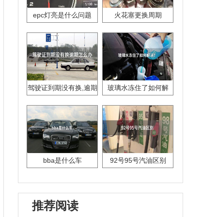
epc灯亮是什么问题
火花塞更换周期
驾驶证到期没有换,逾期
玻璃水冻住了如何解
怎么办??
决？
bba是什么车
92号95号汽油区别
推荐阅读