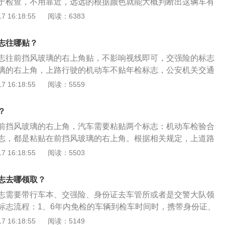
于检查，不用靠近，远远的根据颜色就能大概判断出这辆车有
年检。2、车辆年检，就是指每个已经取得正式号牌和行驶证
 16:18:55
阅读：6383
一项检测，相当于每年一次按《机动车运行安全技术条件》给
年检可以及时消除车辆安全隐患，督促加强汽车的维护保养，
志往哪贴？
生。
志往前挡风玻璃的右上角贴，不影响视线即可，交强险的标志
璃的右上角，上路行驶的机动车不贴年检标志，公安机关交通
些处罚。6年以内的免检车辆要在当地的车管所去领取车辆年
 16:18:55
阅读：5559
备相关的材料，准备好之后去车管所大厅办理即可。需要准备
份证复印件、车辆的保险单副本、车船税发票、车辆的行驶
？
、处理违章的信息。
前挡风玻璃的右上角，汽车需要粘贴两个标志：机动车检验合
志，都是粘贴在前挡风玻璃的右上角。根据相关规定，上道路
挂号牌、未放置检验合格标志、保险标志或者未随车携带行驶
 16:18:55
阅读：5503
通管理部门应当扣留机动车，通知当事人提供相应牌证、标志
机动车号牌应当悬挂在车前、车后指定位置，保持清晰、完
志去哪领取？
货汽车及其挂车、拖拉机及其挂车的车身或者车厢后部应当喷
志需要带行车本、交强险、身份证去车管所或者是交警大队领
样应当端正并保持清晰。
标志流程：1、6年内免检的车辆到检车时间时，携带身份证、
效期内的交强险保单，到车管所办理；2、到车管所后，到指
 16:18:55
阅读：5149