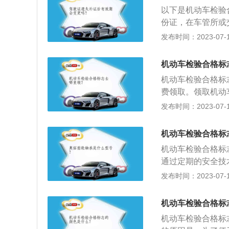
而是用来便于交警
以下是机动车检验
清，但是可以看颜
份证，在车管所或
在没有发生重大事
发布时间：2023-07-17
绿色环保贴。到检
单，到车管所办理
机动车检验合格标
费发放。但领贴时
机动车检验合格标
询车辆是否有违法
费领取。领取机动
生重大事故的情况
发布时间：2023-07-17
贴，到检车时间时
到车管所办理。2
机动车检验合格标
录入信息后，就可
机动车检验合格标
通过定期的安全技
必须定期检验，只
发布时间：2023-07-17
在无违章记录的情
件：1、机动车检
机动车检验合格标
证明凭证。3、机
机动车检验合格标
动车安全技术检验