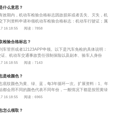
机动车前窗右上角。机动车喷涂、粘贴标识或者车身广告的，
。对摩托车，将原10年内上线检验5次调整为检验2次（第6年、
机动车登记规定》第五十四条机动车所有人可以在机动车检验
。
是什么意思？
以后每年检验1次。此次调整后，非营运小客车、摩托车在10年
内向车辆管理所申请检验合格标志。除大型载客汽车、校车以
年、第10年到检验机构上线检验，期间每两年申领一次检验标
有效期内，机动车检验合格标志因故损坏或者丢失、灭失，机
能在登记地检验的，机动车所有人可以向车辆所在地车辆管理
，每年上线检验1次。
交下列资料申请补领机动车检验合格标志：机动车行驶证；属
志。申请前，机动车所有人应当将涉及该车的道路交通安全违
标志损坏，还应交回损坏的机动车检验合格标志。以下是扩展
 16:18:55
阅读：7858
处理完毕。
根据《道路交通安全法实施条例》的规定：第十六条机动车应
起，按照下列期限进行安全技术检验：营运载客汽车5年以内
取检验合格标志？
过5年，每6个月检验1次；载货汽车和大型、中型非营运载客汽
车管所或者12123APP申领。以下是汽车免检的具体说明：
验1次；超过10年，每6个月检验1次；小型、微型非营运载客
驶证、机动车交通事故责任强制保险以及副本、验车人身份
灭火器。处理车辆违章、车身不允许有改装。2、张贴规定：
 16:18:55
阅读：7143
志、保险标志应当粘贴在机动车前窗右上角上，机动车未按规
志、保险标志时，一旦被查到，交警会处以罚款。
志是啥颜色？
志底纹颜色为黄、绿、蓝，每3年循环一次。扩展资料：1、年
贴都会用不同的颜色代表不同年份，一般情况下都是按照黄绿
，颜色对应的是年检贴上面的年份，颜色是以年检的最后那一
 16:18:55
阅读：6965
，一般按照三年一循环，全国统一。2、年检颜色性质：年检
环保标准，并不是发个黄色年检贴就代表你的车就是黄标车，
志怎么领取？