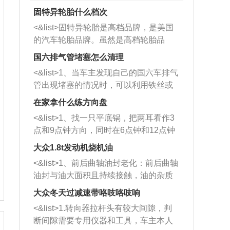
固特异轮胎什么档次
<&list>固特异轮胎是高档品牌，是美国
的汽车轮胎品牌。虽然是高档轮胎品
牌，但是中高低端的轮胎都有生产，这
国六排气管堵塞怎么清理
也是为了更好的开拓市场。
<&list>1、当车主发现自己的国六车排气
管出现堵塞的情况时，可以利用铁丝或
者是细棍，直接将杂物给取出来，如果
在家拿什么练方向盘
堵塞情况比较严重，也可以采取应急措
<&list>1、找一只平底锅，把两耳看作3
施。 <&list>2、直接利用木棍将所有的
点和9点钟方向，同时在6点钟和12点钟
杂物推到排气管里面的位置处，然后将
方向做一个标记。 <&list>2、双手握住
三元催化器拆解开，就可以将堵塞的东
大众1.8t发动机烧机油
平底锅两耳，然后往左打半圈、一圈、
西取出来。但如果是因为积碳过多引起
<&list>1、前后曲轴油封老化：前后曲轴
一圈半的练习，往右同样也要打相同的
的堵塞，就需要将三元催化器泡在草酸
油封与油大面积且持续接触，油的杂质
圈数。 <&list>3、最后强调要反复练
中进行清洗。 <&list>3、也可以利用清
和发动机内持续温度变化使其密封效果
习，这样就可以形成肌肉记忆，在真实
大众冬天过减速带咯吱咯吱响
洗剂对堵塞的情况得到解决，将清洗剂
逐渐减弱，导致渗油或漏油。<&list>2、
驾驶车辆时，不需要记忆也能打好方
放在燃油箱中，与燃油混合后，车辆启
<&list>1.转向器拉杆头有较大间隙，判
活塞间隙过大：积碳会使活塞环与缸体
向。
动时，就可以和汽油一起进入到燃烧
断间隙需要专用仪器和工具，车主本人
的间隙扩大，导致机油流入燃烧室中，