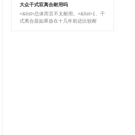
室，最后形成废气排出，就可以让三元
无法制作，需要将车辆送到修理厂或4s
造成烧机油。<&list>3、机油粘度。使用
大众干式双离合耐用吗
催化器得到清洗，排气管堵塞的情况就
店；<&list>2.车辆半轴套管防尘罩破
机油粘度过小的话，同样会有烧机油现
<&list>总体而言不太耐用。<&list>1、干
能够得到解决。
裂，破裂后会出现漏油现象，使半轴磨
象，机油粘度过小具有很好的流动性，
式离合器如果放在十几年前还比较耐
损严重，磨损的半轴容易损坏，产生异
容易窜入到气缸内，参与燃烧。<&list>
用，但是由于现在的汽车发动机动力输
响；<&list>3.稳定器的转向胶套和球头
4、机油量。机油量过多，机油压力过
出越来越高，使得干式离合器散热不足
老化，一般是使用时间过长造成的。解
大，会将部分机油压入气缸内，也会出
的缺陷也逐渐暴露出来。<&list>2、由于
决方法是更换新的质量好的转向橡胶套
现烧机油。<&list>5、机油滤清器堵塞：
干式双离合的工作环境暴露在空气中，
和球头。
会导致进气不畅，使进气压力下降，形
而离合器的散热也是通离合器罩上面的
成负压，使机油在负压的情况下吸入燃
几个小孔来进行散热。但是在行驶过程
烧室引起烧机油。<&list>6、正时齿轮或
中变速箱需要换挡，就不得不使得离合
链条磨损：正时齿轮或链条的磨损会引
器频繁工作。<&list>3、长时间的低速行
起气阀和曲轴的正时不同步。由于轮齿
驶以及过于频繁的启停，导致离合器的
或链条磨损产生的过量侧隙，使得发动
温度不断升高，而低速行驶时空气流动
机的调节无法实现：前一圈的正时和下
效率不高，无法将离合器中的热量有效
一圈可能就不一样。当气阀和活塞的运
的带走，导致离合器内部的温度不断升
动不同步时，会造成过大的机油消耗。
高，加速离合器的磨损。
解决方法：更换正时齿轮或链条。<&list
>7、内垫圈、进风口破裂：新的发动机
设计中，经常采用各种由金属和其他材