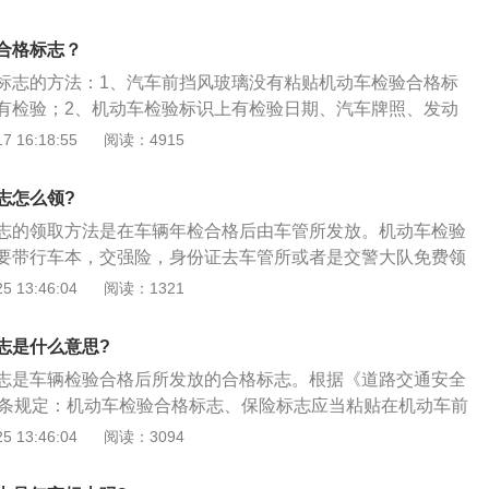
给工作人员；3、公作人员录入信息后，就可以到下一窗口直
保贴；4、免检车领取的年审帖和绿色环保贴，是不收费的，
合格标志？
一份行驶证复印件，可以提前准备好；5、领取前要查询车辆
标志的方法：1、汽车前挡风玻璃没有粘贴机动车检验合格标
要是有违法信息的，先处理掉，否则不予办理。
有检验；2、机动车检验标识上有检验日期、汽车牌照、发动
如果没有实物汽车，可以在当地交警队网上查验或者到车管所
 16:18:55
阅读：4915
合格的车辆，分别在行驶证和机动车定期检验表加盖印章；定
辆，要在规定的时间内修复，逾期仍然不合格的，车辆管理机
志怎么领?
车辆的号牌和行驶证，车辆将不能在道路上行驶也不可以转
志的领取方法是在车辆年检合格后由车管所发放。机动车检验
要带行车本，交强险，身份证去车管所或者是交警大队免费领
《道路交通安全法实施条例》第13条规定：机动车检验合格标
 13:46:04
阅读：1321
粘贴在机动车前窗右上角。不按照规定张贴相关车辆标志是违
年检标步骤：1、年检3个月前，交警大队会发通知提醒领取检
志是什么意思?
的材料：身份证复印件、行驶证、机动车交通事故责任强制保
志是车辆检验合格后所发放的合格标志。根据《道路交通安全
他材料如驾驶证、保险单等都带着备用；3、去车管所，拿号
3条规定：机动车检验合格标志、保险标志应当粘贴在机动车前
的材料交给工作人员，工作人员会核查交通安全违法行为和交
规定张贴相关车辆标志是违法的。如果我们没有粘贴年检标志
 13:46:04
阅读：3094
符合规定的核发检验标志，需要在机动车检验标志申请表上签
罚款20元。放在中控台上的，会罚款100元。机动车检验合格标
检验标志后，找个时间贴到汽车前挡风玻璃上就可以了。
：1、汽车前挡风玻璃没有粘贴机动车检验合格标识，就表明