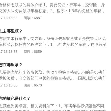
在验车执法的时候识别，在车辆距离较远时，交警看数字看不
合格标志领取的具体介绍:1、需要凭证：行车本，交强险，身
色区分。
交警大队免费领取年检标志。2、程序：1.6年内免检的车辆，
故的情况下，免上线检车。但每两年要到车管所领取年审帖和
 16:18:55
阅读：6881
车时间时，携带身份证、车辆行驶证、在有效期内的交强险保
。3、免检车：免检车领取的年审帖和绿色环保贴不收费，免
志去哪里领？
要各提供一份行驶证复印件。4、查看违法信息：领取前要查
志需要带行车本，交强险，身份证去车管所或者是交警大队免
信息。若有违法信息，需要先处理掉，否则不予办理。
车检验合格标志的程序如下：1、6年内免检的车辆，在没有发
下，免上线检车；但每两年要到车管所领取年审帖和绿色环保
 16:18:55
阅读：6659
，携带身份证、车辆行驶证、当年在有效期内的交强险保单，
、到车管所后，到指定窗口，把证件交给工作人员；工作人员
志在哪里拿？
以到下一窗口直接领取年审帖和环保贴。
志要到当地的车管所领取。机动车检验合格标志指的是机动车
术检验后，向交管部门申领的检验合格标志，国家规定机动车
有通过尾气检测、汽车外观、车灯、刹车、底盘等检测，并且
 16:18:55
阅读：6570
况下，才能发放检验合格标志。机动车检验合格标志申请条
验有效期满前三个月内。2、提供法律、法规、部门规章规定的
志的颜色是什么？
动车涉及的道路交通安全违法行为和交通事故处理完毕。4、机
志颜色为黄绿蓝。相关资料如下：1、车辆年检标识颜色不同
合格，免检车除外。