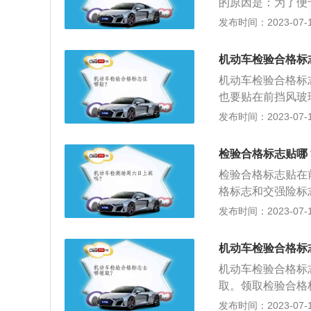
的原因是：为了便
没有在规定的日期
发布时间：2023-07-17
的车辆都必须要的
车辆做体检。车辆
机动车检验合格标
减少交通事故的发
机动车检验合格标
也要贴在前挡风玻
管理部门会进行一
发布时间：2023-07-17
检标志，首选要准
的材料：车主的身
检验合格标志贴哪
证、代办人身份证
检验合格标志贴在
格标志和交强险标
行驶的机动车未悬
发布时间：2023-07-17
证和驾驶证的，交
或补办相应手续。
机动车检验合格标
整。重型、中型载
机动车检验合格标
涂放大的牌号，字
取。领取检验合格
车辆行驶证、在有
发布时间：2023-07-17