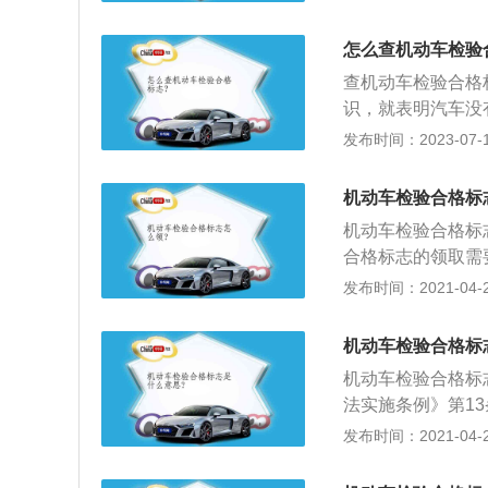
定窗口，把证件交
接领取年审帖和环
怎么查机动车检验
但领贴时要各提供
查机动车检验合格
是否有违法信息，
识，就表明汽车没
机号等相关内容，
发布时间：2023-07-17
去查验。定期检验
期检验不合格的车
机动车检验合格标
关有权收缴不合格
机动车检验合格标
籍。
合格标志的领取需
取年检标志。根据
发布时间：2021-04-25
志、保险标志应当
法的。免检车领取
机动车检验合格标
验标志；2、准备
机动车检验合格标
险单（副本），其
法实施条例》第1
等待；4、将准备
窗右上角。不按照
发布时间：2021-04-25
通事故处理情况，
的话会受到扣1分
字确认；5、拿到
志的相关内容如下