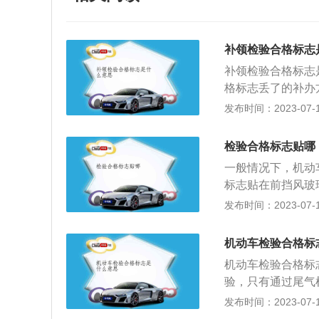
补领检验合格标志
补领检验合格标志
格标志丢了的补办
或者交警大队办理
发布时间：2023-07-17
车主本人身份证就
检验合格标志的情
检验合格标志贴哪
合格标志因事毁坏
一般情况下，机动
补领机动车检验合
标志贴在前挡风玻
合格标志毁坏的，
前车内需要贴三个
发布时间：2023-07-17
（领）馆、外国籍
志。现在只需要粘
份证件记述的住所
于2017年取消
日起一个工作中日
机动车检验合格标
律法规。不按规定
业住所详细地址为
机动车检验合格标
交通安全法实施条
请的住所详细地址
验，只有通过尾气
持清晰、完整。重
深化车检改革优化
况下，才能发放合
发布时间：2023-07-17
后部应当喷涂放大
检验3次调整为检验
合法正常上路的证