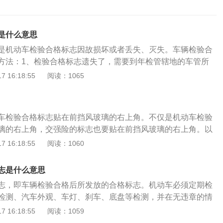
是什么意思
是机动车检验合格标志因故损坏或者丢失、灭失。车辆检验合
方法：1、检验合格标志遗失了，需要到年检管辖地的车管所
补办手续。2、然后携带上相关证明，行驶证、车辆登记证、
 16:18:55
阅读：1065
可以进行补办了。补领机动车检验合格标志：一、补领机动车
况及应递交的材料在机动车检验合格有效期限内，机动车检验
或是遗失、损毁的，机动车每个人理应递交以下材料申请办理
车检验合格标志贴在前挡风玻璃的右上角。不仅是机动车检验
格标志：（一）机动车车辆行驶证；（二）归属于机动车检验
璃的右上角，交强险的标志也要贴在前挡风玻璃的右上角。以
还应缴回毁坏的机动车检验合格标志。二、申请办理地址：使
标志，分别是机动车检验合格标志、绿色环保标志、交强险标
 16:18:55
阅读：1060
车牌机动车到车管所申请办理，别的机动车到机动车每个人身
贴两个标志:机动车检验合格标志和交强险标志。绿色环保标志
详细地址隶属车管所分所申请办理。车管所或是分所自审理之
。机动车检验合格标志和交强险标志的张贴位置，国家有相关的法
内受理，不加收花费。三、住所的详细地址就是指：（一）企
志是什么意思
张贴相关车辆标志属于违法行为。根据《中华人民共和国道路
其身份证件记述的详细地址；（二）本人住所详细地址为其申
志，即车辆检验合格后所发放的合格标志。机动车必须定期检
例》第十三条机动车号牌应当悬挂在车前、车后指定位置，保
。公安部、市场监管总局、生态环境部、交通运输部联合推出
检测、汽车外观、车灯、刹车、底盘等检测，并在无违章的情
型、中型载货汽车及其挂车、拖拉机及其挂车的车身或者车厢
车检服务新举措：对非营运小微型载客汽车，将原10年内上线
格标志。车辆保险标志就是代表车辆已经进行了投保，并且能
 16:18:55
阅读：1059
的牌号，字样应当端正并保持清晰。机动车检验合格标志、保
2次（第6年、第10年），并将原15年以后每半年检验1次，调
明之一。如果，没有机动车检验合格标志或逾期就按非法上路