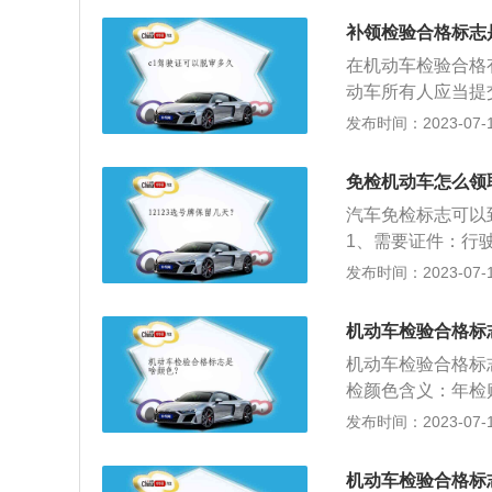
险标志应当粘贴在
整为每年检验1次
标准处罚。根据《
不得影响安全驾驶
补领检验合格标志
第10年），10年
有效期满前三个月
内，只需要在第6
在机动车检验合格
外的机动车因故不
志；超过10年的
动车所有人应当提
所申请检验合格标
于机动车检验合格
发布时间：2023-07-17
法行为和交通事故
资料：相关规定：
当从注册登记之日
免检机动车怎么领
每年检验1次；超
汽车免检标志可以到
车10年以内每年检
1、需要证件：行
汽车6年以内。
证、三角警示牌、
发布时间：2023-07-17
机动车检验合格标
定放置检验合格标
机动车检验合格标
机动车检验合格标
检颜色含义：年检
蓝的颜色顺序排列
发布时间：2023-07-17
年的保持期限为准
贴颜色不代表车的
机动车检验合格标