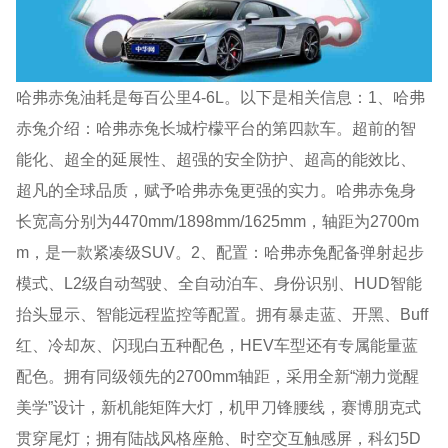
哈弗赤兔油耗是每百公里4-6L。以下是相关信息：1、哈弗
赤兔介绍：哈弗赤兔长城柠檬平台的第四款车。超前的智
能化、超全的延展性、超强的安全防护、超高的能效比、
超凡的全球品质，赋予哈弗赤兔更强的实力。哈弗赤兔身
长宽高分别为4470mm/1898mm/1625mm，轴距为2700m
m，是一款紧凑级SUV。2、配置：哈弗赤兔配备弹射起步
模式、L2级自动驾驶、全自动泊车、身份识别、HUD智能
抬头显示、智能远程监控等配置。拥有暴走蓝、开黑、Buff
红、冷却灰、闪现白五种配色，HEV车型还有专属能量蓝
配色。拥有同级领先的2700mm轴距，采用全新“潮力觉醒
美学”设计，新机能矩阵大灯，机甲刀锋腰线，赛博朋克式
贯穿尾灯；拥有陆战风格座舱、时空交互触感屏，科幻5D