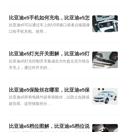
比亚迪e5手机如何充电，比亚迪e5怎
么给手机充电
比亚迪e5可以通过车上的USB接口或者点烟器接
口给手机充电。使用...
比亚迪e5灯光开关图解，比亚迪e5灯
光使用图解
比亚迪e5灯光控制开关集成在方向盘左后方组合
开关上，通过对开关的...
比亚迪e5保险丝在哪里，比亚迪e5保
险盒图解
比亚迪e5所有电路均设有保险丝，以防止短路或
超负荷。这些保险丝分...
比亚迪e5档位图解，比亚迪e5档位说