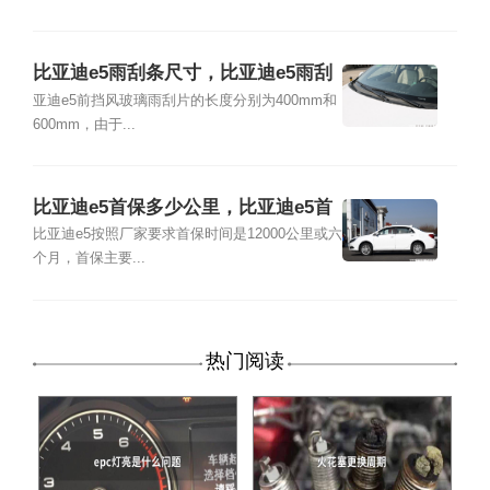
比亚迪e5雨刮条尺寸，比亚迪e5雨刮
条怎么装
亚迪e5前挡风玻璃雨刮片的长度分别为400mm和
600mm，由于...
比亚迪e5首保多少公里，比亚迪e5首
保内容
比亚迪e5按照厂家要求首保时间是12000公里或六
个月，首保主要...
热门阅读