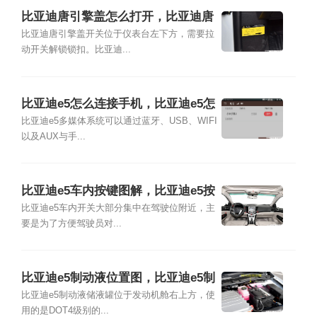
比亚迪唐引擎盖怎么打开，比亚迪唐
发动机舱图解
比亚迪唐引擎盖开关位于仪表台左下方，需要拉
动开关解锁锁扣。比亚迪...
比亚迪e5怎么连接手机，比亚迪e5怎
么连接蓝牙
比亚迪e5多媒体系统可以通过蓝牙、USB、WIFI
以及AUX与手...
比亚迪e5车内按键图解，比亚迪e5按
键介绍
比亚迪e5车内开关大部分集中在驾驶位附近，主
要是为了方便驾驶员对...
比亚迪e5制动液位置图，比亚迪e5制
动液用什么型号
比亚迪e5制动液储液罐位于发动机舱右上方，使
用的是DOT4级别的...