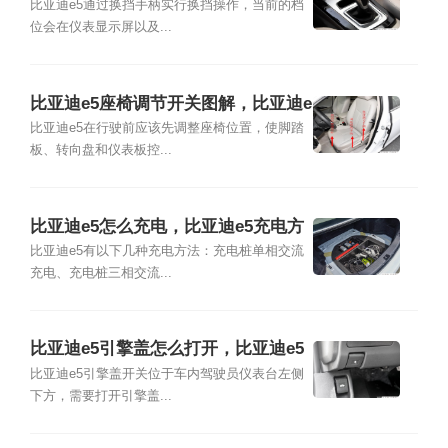
明书
比亚迪e5通过换挡手柄实行换挡操作，当前的档
位会在仪表显示屏以及...
比亚迪e5座椅调节开关图解，比亚迪e
5座套推荐
比亚迪e5在行驶前应该先调整座椅位置，使脚踏
板、转向盘和仪表板控...
比亚迪e5怎么充电，比亚迪e5充电方
式有哪些
比亚迪e5有以下几种充电方法：充电桩单相交流
充电、充电桩三相交流...
比亚迪e5引擎盖怎么打开，比亚迪e5
发动机舱图解
比亚迪e5引擎盖开关位于车内驾驶员仪表台左侧
下方，需要打开引擎盖...